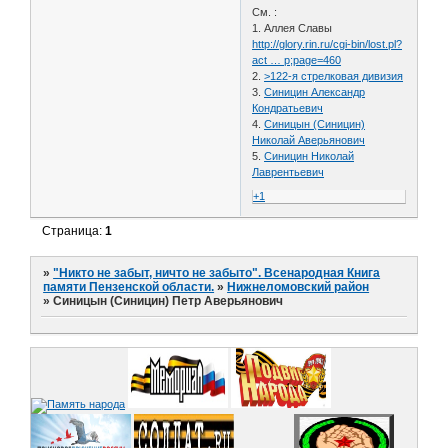
См. :
1. Аллея Славы
http://glory.rin.ru/cgi-bin/lost.pl?
act … p;page=460
2.
>122-я стрелковая дивизия
3.
Синицин Александр
Кондратьевич
4.
Синицын (Синицин)
Николай Аверьянович
5.
Синицин Николай
Лаврентьевич
+1
Страница:
1
»
"Никто не забыт, ничто не забыто". Всенародная Книга
памяти Пензенской области.
»
Нижнеломовский район
»
Синицын (Синицин) Петр Аверьянович