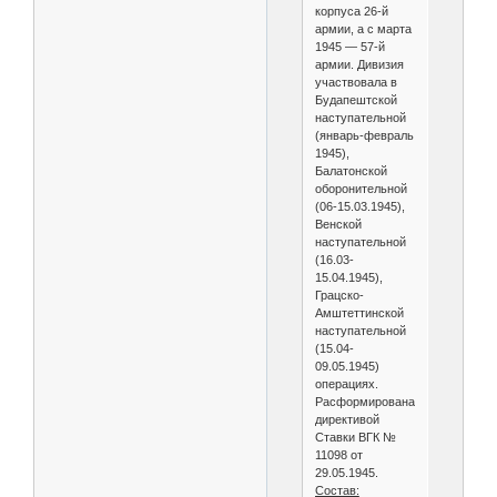
корпуса 26-й
армии, а с марта
1945 — 57-й
армии. Дивизия
участвовала в
Будапештской
наступательной
(январь-февраль
1945),
Балатонской
оборонительной
(06-15.03.1945),
Венской
наступательной
(16.03-
15.04.1945),
Грацско-
Амштеттинской
наступательной
(15.04-
09.05.1945)
операциях.
Расформирована
директивой
Ставки ВГК №
11098 от
29.05.1945.
Состав: