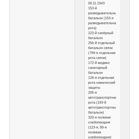
09.11.1943
153-й
разведывательный
батальон (153-я
разведывательная
рота)
223-й сапёрный
батальон
256-й отдельный
батальон связи
(799-я отдельная
рота связи)
172-й медико-
санитарный
батальон
126-я отдельная
рота химический
защиты
205-я
автотранспортная
рота (193-й
автотранспортный
батальон)
320-я полевая
хлебопекарня
(123-я, 80-я
полевая
хлебопекарня)