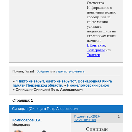
Отечества.
Информацию о
появлении новых
сообщений на
сайте можно
узнавать,
подписавшись на
страничках книги
памяти в
ВКонтакте
,
Телеграмм
или
Твиттер
.
Привет, Гость!
Войдите
или
зарегистрируйтесь
.
»
"Никто не забыт, ничто не забыто". Всенародная Книга
памяти Пензенской области.
»
Нижнеломовский район
»
Синицын (Синицин) Петр Аверьянович
Страница:
1
Синицын (Синицин) Петр Аверьянович
Поделиться
2017-
1
Комиссаров В.А.
12-21 18:03:09
Модератор
Синицын