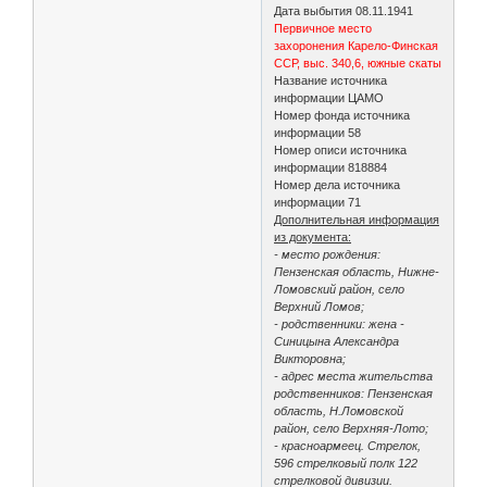
Дата выбытия 08.11.1941
Первичное место
захоронения Карело-Финская
ССР, выс. 340,6, южные скаты
Название источника
информации ЦАМО
Номер фонда источника
информации 58
Номер описи источника
информации 818884
Номер дела источника
информации 71
Дополнительная информация
из документа:
- место рождения:
Пензенская область, Нижне-
Ломовский район, село
Верхний Ломов;
- родственники: жена -
Синицына Александра
Викторовна;
- адрес места жительства
родственников: Пензенская
область, Н.Ломовской
район, село Верхняя-Лото;
- красноармеец. Стрелок,
596 стрелковый полк 122
стрелковой дивизии.