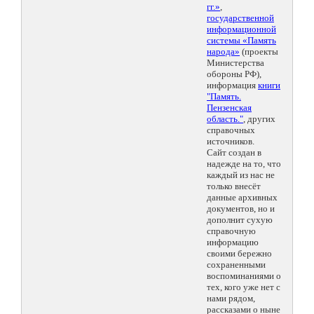
гг.»
,
государственной
информационной
системы «Память
народа»
(проекты
Министерства
обороны РФ),
информация
книги
"Память.
Пензенская
область."
, других
справочных
источников.
Сайт создан в
надежде на то, что
каждый из нас не
только внесёт
данные архивных
документов, но и
дополнит сухую
справочную
информацию
своими бережно
сохраненными
воспоминаниями о
тех, кого уже нет с
нами рядом,
рассказами о ныне