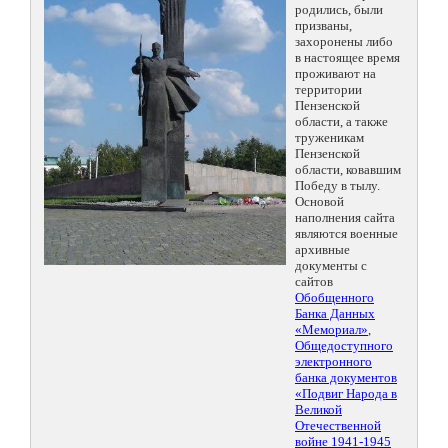
родились, были
призваны,
захоронены либо
в настоящее время
проживают на
территории
Пензенской
области, а также
труженикам
Пензенской
области, ковавшим
Победу в тылу.
Основой
наполнения сайта
являются военные
архивные
документы с
сайтов
Обобщенного
Банка Данных
«Мемориал»
,
Общедоступного
электронного
банка документов
«Подвиг Народа в
Великой
Отечественной
войне 1941-1945