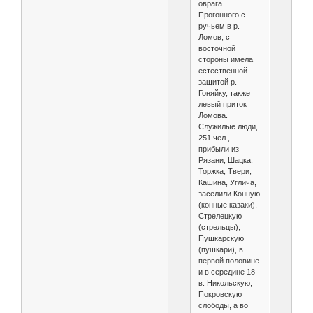
оврага
Прогонного с
ручьем в р.
Ломов, с
восточной
стороны имела
естественной
защитой р.
Гоняйку, также
левый приток
Ломова.
Служилые люди,
251 чел.,
прибыли из
Рязани, Шацка,
Торжка, Твери,
Кашина, Углича,
заселили Конную
(конные казаки),
Стрелецкую
(стрельцы),
Пушкарскую
(пушкари), в
первой половине
и в середине 18
в. Никольскую,
Покровскую
слободы, а во