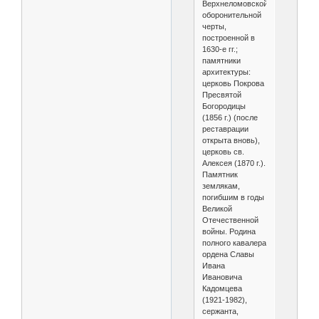
Верхнеломовской
оборонительной
черты,
построенной в
1630-е гг.;
памятники
архитектуры:
церковь Покрова
Пресвятой
Богородицы
(1856 г.) (после
реставрации
открыта вновь),
церковь св.
Алексея (1870 г.).
Памятник
землякам,
погибшим в годы
Великой
Отечественной
войны. Родина
полного кавалера
ордена Славы
Ивана
Ивановича
Кадомцева
(1921-1982),
сержанта,