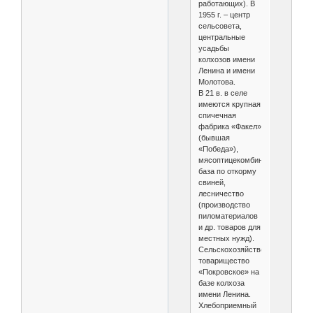
работающих). В
1955 г. – центр
сельсовета,
центральные
усадьбы
колхозов имени
Ленина и имени
Молотова.
В 21 в. в селе
имеются крупная
спичечная
фабрика «Факел»
(бывшая
«Победа»),
мясоптицекомбинат,
база по откорму
свиней,
лесничество
(производство
пиломатериалов
и др. товаров для
местных нужд).
Сельскохозяйственное
товарищество
«Покровское» на
базе колхоза
имени Ленина.
Хлебоприемный