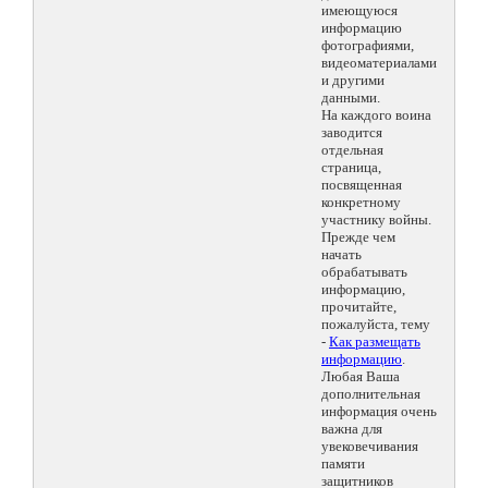
имеющуюся
информацию
фотографиями,
видеоматериалами
и другими
данными.
На каждого воина
заводится
отдельная
страница,
посвященная
конкретному
участнику войны.
Прежде чем
начать
обрабатывать
информацию,
прочитайте,
пожалуйста, тему
-
Как размещать
информацию
.
Любая Ваша
дополнительная
информация очень
важна для
увековечивания
памяти
защитников