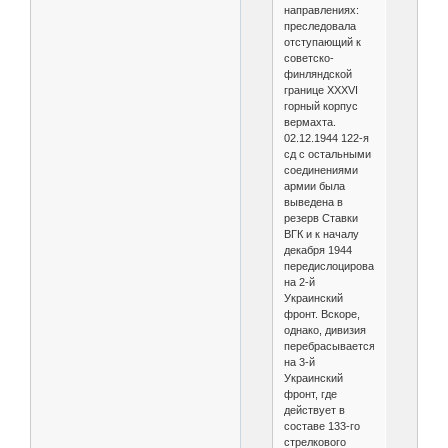
направлениях:
преследовала
отступающий к
советско-
финляндской
границе XXXVI
горный корпус
вермахта.
02.12.1944 122-я
сд с остальными
соединениями
армии была
выведена в
резерв Ставки
ВГК и к началу
декабря 1944
передислоцирована
на 2-й
Украинский
фронт. Вскоре,
однако, дивизия
перебрасывается
на 3-й
Украинский
фронт, где
действует в
составе 133-го
стрелкового