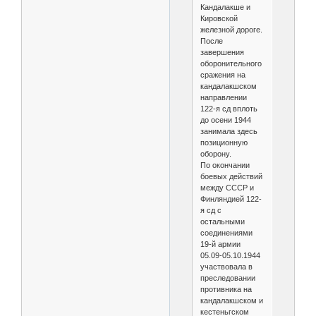
Кандалакше и
Кировской
железной дороге.
После
завершения
оборонительного
сражения на
кандалакшском
направлении
122-я сд вплоть
до осени 1944
занимала здесь
позиционную
оборону.
По окончании
боевых действий
между СССР и
Финляндией 122-
я сд с
остальными
соединениями
19-й армии
05.09-05.10.1944
участвовала в
преследовании
противника на
кандалакшском и
кестеньгском