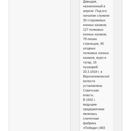
Давыдов,
назначенный в
апреле. Под его
началом служили
30 сторожевых
конных казаков,
127 полковых
конных казаков,
78 пеших
стрельцов, 95
уездных
полковых конных
казаков, мурз и
татар, 16
пушкарей.
20.3.1918 г. в
Верхнеломовской
волости
установлена
Советская
власть.
В 1932 г.
ведущим
предприятием
являлась
спичечная
фабрика
«Победа» (483