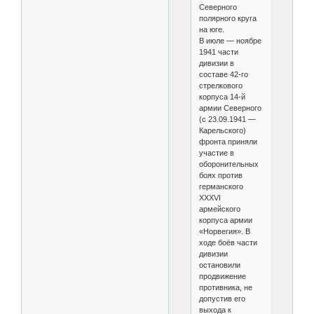
Северного
полярного круга
на юге.
В июле — ноябре
1941 части
дивизии в
составе 42-го
стрелкового
корпуса 14-й
армии Северного
(с 23.09.1941 —
Карельского)
фронта приняли
участие в
оборонительных
боях против
германского
XXXVI
армейского
корпуса армии
«Норвегия». В
ходе боёв части
дивизии
остановили
продвижение
противника, не
допустив его
выхода к