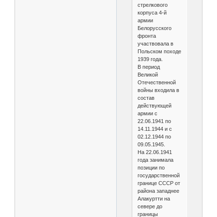
стрелкового
корпуса 4-й
армии
Белорусского
фронта
участвовала в
Польском походе
1939 года.
В период
Великой
Отечественной
войны входила в
состав
действующей
армии с
22.06.1941 по
14.11.1944 и с
02.12.1944 по
09.05.1945.
На 22.06.1941
года занимала
позиции по
государственной
границе СССР от
района западнее
Алакуртти на
севере до
границы