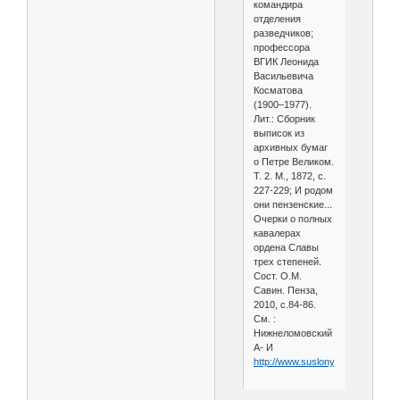
командира
отделения
разведчиков;
профессора
ВГИК Леонида
Васильевича
Косматова
(1900–1977).
Лит.: Сборник
выписок из
архивных бумаг
о Петре Великом.
Т. 2. М., 1872, с.
227-229; И родом
они пензенские...
Очерки о полных
кавалерах
ордена Славы
трех степеней.
Сост. О.М.
Савин. Пенза,
2010, с.84-86.
См. :
Нижнеломовский
А- И
http://www.suslony.ru/Penzagebi