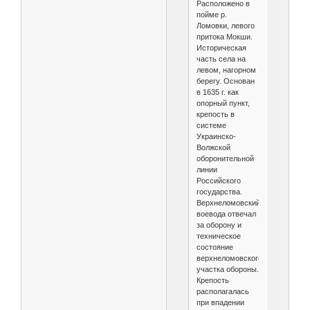
Расположено в
пойме р.
Ломовки, левого
притока Мокши.
Историческая
часть села на
левом, нагорном
берегу. Основан
в 1635 г. как
опорный пункт,
крепость в
системе
Украинско-
Волжской
оборонительной
линии
Российского
государства.
Верхнеломовский
воевода отвечал
за оборону и
техническое
состояние
верхнеломовского
участка обороны.
Крепость
располагалась
при впадении