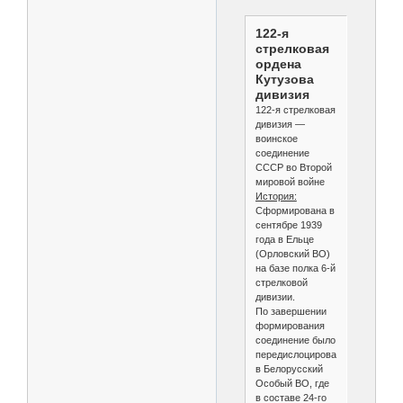
122-я
стрелковая
ордена
Кутузова
дивизия
122-я стрелковая
дивизия —
воинское
соединение
СССР во Второй
мировой войне
История:
Сформирована в
сентябре 1939
года в Ельце
(Орловский ВО)
на базе полка 6-й
стрелковой
дивизии.
По завершении
формирования
соединение было
передислоцировано
в Белорусский
Особый ВО, где
в составе 24-го