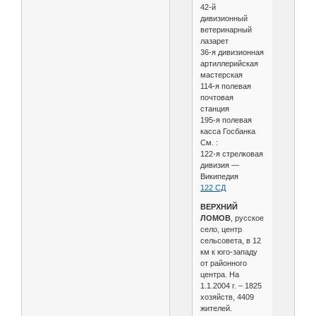
42-й
дивизионный
ветеринарный
лазарет
36-я дивизионная
артиллерийская
мастерская
114-я полевая
почтовая
станция
195-я полевая
касса Госбанка
См. :
122-я стрелковая
дивизия —
Википедия
122 СД
ВЕРХНИЙ
ЛОМОВ
, русское
село, центр
сельсовета, в 12
км к юго-западу
от районного
центра. На
1.1.2004 г. – 1825
хозяйств, 4409
жителей.