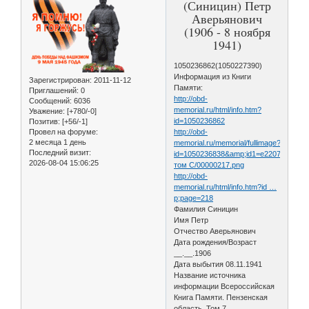
(Синицин) Петр
Аверьянович
(1906 - 8 ноября
1941)
1050236862(1050227390)
Информация из Книги
Зарегистрирован
: 2011-11-12
Памяти:
Приглашений:
0
http://obd-
Сообщений:
6036
memorial.ru/html/info.htm?
Уважение:
[+780/-0]
id=1050236862
Позитив:
[+56/-1]
Провел на форуме:
http://obd-
2 месяца 1 день
memorial.ru/memorial/fullimage?
Последний визит:
id=1050236838&amp;id1=e22072e84e5
2026-08-04 15:06:25
том С/00000217.png
http://obd-
memorial.ru/html/info.htm?id …
p;page=218
Фамилия Синицин
Имя Петр
Отчество Аверьянович
Дата рождения/Возраст
__.__.1906
Дата выбытия 08.11.1941
Название источника
информации Всероссийская
Книга Памяти. Пензенская
область. Том 7