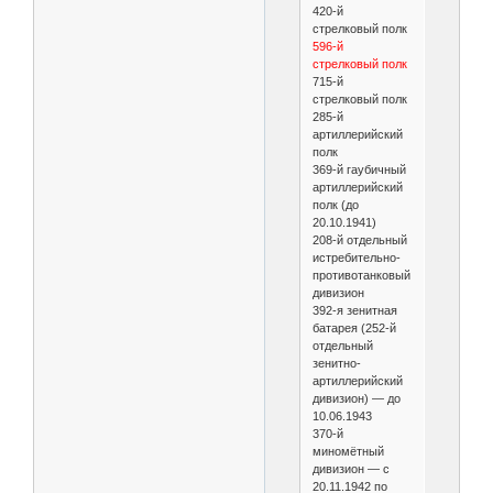
420-й
стрелковый полк
596-й
стрелковый полк
715-й
стрелковый полк
285-й
артиллерийский
полк
369-й гаубичный
артиллерийский
полк (до
20.10.1941)
208-й отдельный
истребительно-
противотанковый
дивизион
392-я зенитная
батарея (252-й
отдельный
зенитно-
артиллерийский
дивизион) — до
10.06.1943
370-й
миномётный
дивизион — с
20.11.1942 по