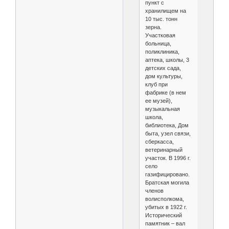
пункт с
хранилищем на
10 тыс. тонн
зерна.
Участковая
больница,
поликлиника,
аптека, школы, 3
детских сада,
дом культуры,
клуб при
фабрике (в нем
ее музей),
музыкальная
школа,
библиотека, Дом
быта, узел связи,
сберкасса,
ветеринарный
участок. В 1996 г.
село
газифицировано.
Братская могила
членов
волисполкома,
убитых в 1922 г.
Исторический
памятник – вал