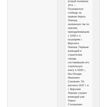
второй половине
18 в. –
Пушкарскую
слободу на
правом берегу
Ломова,
названную так по
землям,
принадлежавшим
с 1630-х гг.
пушкарям г.
Верхнего
Ломова. Первым
воеводой и
строителем
города,
составившим его
строельную
книгу в 1636 г.,
был Богдан
Иванович
Соковнин. По
росписи 1637 г. в
г. Верхнем
Ломове служил
воеводой уже
Павел
Степанович