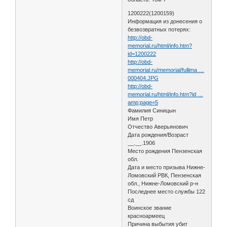
1200222(1200159)
Информация из донесения о
безвозвратных потерях:
http://obd-
memorial.ru/html/info.htm?
id=1200222
http://obd-
memorial.ru/memorial/fullima …
000404.JPG
http://obd-
memorial.ru/html/info.htm?id …
amp;page=5
Фамилия Синицын
Имя Петр
Отчество Аверьянович
Дата рождения/Возраст
__.__.1906
Место рождения Пензенская
обл.
Дата и место призыва Нижне-
Ломовский РВК, Пензенская
обл., Нижне-Ломовский р-н
Последнее место службы 122
сд
Воинское звание
красноармеец
Причина выбытия убит