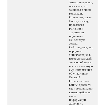
живых ветеранах,
о всех тех, кто
защищал в лихие
годы наше
Отечество, ковал
Победу в тылу,
прославлял
ратными и
трудовыми
подвигами
Пензенскую
землю.
Сайт задуман, как
народная
энциклопедия, в
которую каждый
желающий может
внести известную
ему информацию
об участниках
Великой
Отечественной
войны, добавить
свои комментарии
к имеющейся на
сайте
информации,
дополнить