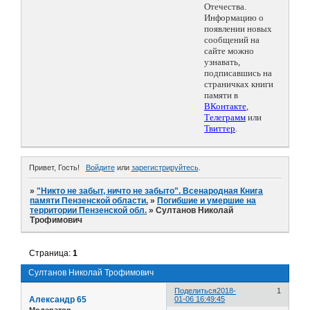
Отечества.
Информацию о
появлении новых
сообщений на
сайте можно
узнавать,
подписавшись на
страничках книги
памяти в
ВКонтакте
,
Телеграмм
или
Твиттер
.
Привет, Гость!
Войдите
или
зарегистрируйтесь
.
»
"Никто не забыт, ничто не забыто". Всенародная Книга
памяти Пензенской области.
»
Погибшие и умершие на
территории Пензенской обл.
»
Султанов Николай
Трофимович
Страница:
1
Султанов Николай Трофимович
Поделиться
2018-
1
Александр 65
01-06 16:49:45