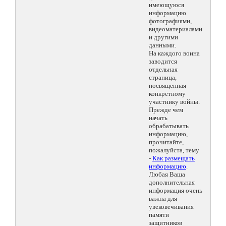
имеющуюся
информацию
фотографиями,
видеоматериалами
и другими
данными.
На каждого воина
заводится
отдельная
страница,
посвященная
конкретному
участнику войны.
Прежде чем
начать
обрабатывать
информацию,
прочитайте,
пожалуйста, тему
-
Как размещать
информацию
.
Любая Ваша
дополнительная
информация очень
важна для
увековечивания
памяти
защитников