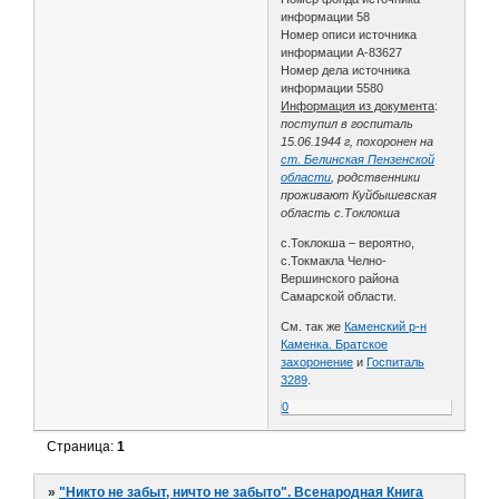
информации 58
Номер описи источника
информации А-83627
Номер дела источника
информации 5580
Информация из документа
:
поступил в госпиталь
15.06.1944 г, похоронен на
ст. Белинская Пензенской
области
, родственники
проживают Куйбышевская
область с.Токлокша
с.Токлокша – вероятно,
с.Токмакла Челно-
Вершинского района
Самарской области.
См. так же
Каменский р-н
Каменка. Братское
захоронение
и
Госпиталь
3289
.
0
Страница:
1
»
"Никто не забыт, ничто не забыто". Всенародная Книга