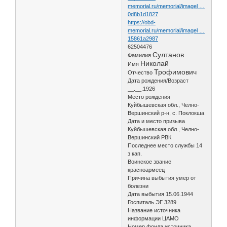
memorial.ru/memorial/imagel …
0d8b1d1827
https://obd-
memorial.ru/memorial/imagel …
15861a2987
62504476
Султанов
Фамилия
Николай
Имя
Трофимович
Отчество
Дата рождения/Возраст
__.__.1926
Место рождения
Куйбышевская обл., Челно-
Вершинский р-н, с. Поклокша
Дата и место призыва
Куйбышевская обл., Челно-
Вершинский РВК
Последнее место службы 14
з кап.
Воинское звание
красноармеец
Причина выбытия умер от
болезни
Дата выбытия 15.06.1944
Госпиталь ЭГ 3289
Название источника
информации ЦАМО
Номер фонда источника