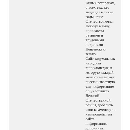
живых ветеранах,
о всех тех, кто
защищал в лихие
годы наше
Отечество, ковал
Победу в тылу,
прославлял
ратными и
трудовыми
подвигами
Пензенскую
землю.
Сайт задуман, как
народная
энциклопедия, в
которую каждый
желающий может
внести известную
ему информацию
об участниках
Великой
Отечественной
войны, добавить
свои комментарии
к имеющейся на
сайте
информации,
дополнить