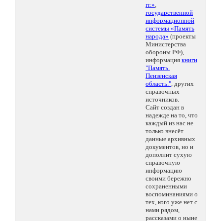
гг.»
,
государственной
информационной
системы «Память
народа»
(проекты
Министерства
обороны РФ),
информация
книги
"Память.
Пензенская
область."
, других
справочных
источников.
Сайт создан в
надежде на то, что
каждый из нас не
только внесёт
данные архивных
документов, но и
дополнит сухую
справочную
информацию
своими бережно
сохраненными
воспоминаниями о
тех, кого уже нет с
нами рядом,
рассказами о ныне