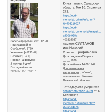
Модератор
Книга памяти. Самарская
область. Том 16. Страница
272.
https://obd-
memorial.ru/html/info.htm?
id=403216027
https://obd-
memorial.ru/memorial/imagel …
a930bf928a
403216027
Зарегистрирован
: 2011-12-20
СУЛТАНОВ
Фамилия
Приглашений:
0
Николай
Имя
Сообщений:
5769
Трофимович
Уважение:
[+1291/-0]
Отчество
Позитив:
[+2/-0]
Дата рождения/Возраст
Провел на форуме:
__.__.1926
2 месяца 6 дней
Дата выбытия 14.06.1944
Последний визит:
Дополнительная
2026-07-15 18:59:37
информация
:
рядовой,
похоронен в с.Каменка
Пензенской области.
Тетрадь учета умерших в
эвакогоспитале 3289
ст. К.
Белинская
https://obd-
memorial.ru/html/info.htm?
id=62504476
https://obd-