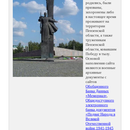
родились, были
призваны,
захоронены либо
в настоящее время
проживают на
территории
Пензенской
области, а также
труженикам
Пензенской
области, ковавшим
Победу в тылу.
Основой
наполнения сайта
являются военные
архивные
документы с
сайтов
Обобщенного
Банка Данных
«Мемориал»
,
Общедоступного
электронного
банка документов
«Подвиг Народа в
Великой
Отечественной
войне 1941-1945