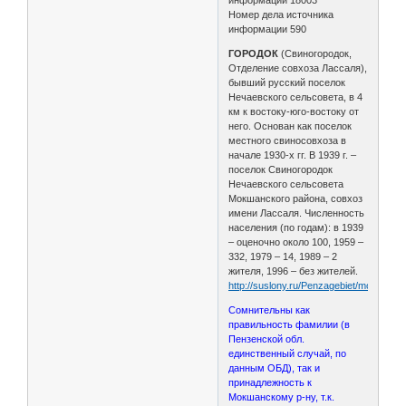
Номер дела источника
информации 590
ГОРОДОК
(Свиногородок,
Отделение совхоза Лассаля),
бывший русский поселок
Нечаевского сельсовета, в 4
км к востоку-юго-востоку от
него. Основан как поселок
местного свиносовхоза в
начале 1930-х гг. В 1939 г. –
поселок Свиногородок
Нечаевского сельсовета
Мокшанского района, совхоз
имени Лассаля. Численность
населения (по годам): в 1939
– оценочно около 100, 1959 –
332, 1979 – 14, 1989 – 2
жителя, 1996 – без жителей.
http://suslony.ru/Penzagebiet/mokshan.
Сомнительны как
правильность фамилии (в
Пензенской обл.
единственный случай, по
данным ОБД), так и
принадлежность к
Мокшанскому р-ну, т.к.