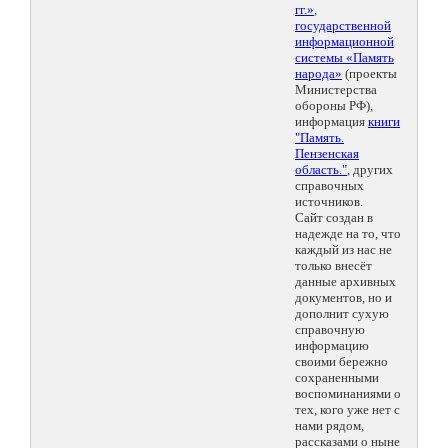
гг.»
,
государственной
информационной
системы «Память
народа»
(проекты
Министерства
обороны РФ),
информация
книги
"Память.
Пензенская
область."
, других
справочных
источников.
Сайт создан в
надежде на то, что
каждый из нас не
только внесёт
данные архивных
документов, но и
дополнит сухую
справочную
информацию
своими бережно
сохраненными
воспоминаниями о
тех, кого уже нет с
нами рядом,
рассказами о ныне