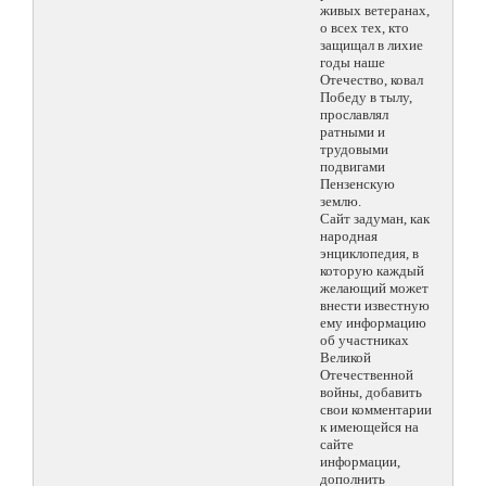
живых ветеранах,
о всех тех, кто
защищал в лихие
годы наше
Отечество, ковал
Победу в тылу,
прославлял
ратными и
трудовыми
подвигами
Пензенскую
землю.
Сайт задуман, как
народная
энциклопедия, в
которую каждый
желающий может
внести известную
ему информацию
об участниках
Великой
Отечественной
войны, добавить
свои комментарии
к имеющейся на
сайте
информации,
дополнить