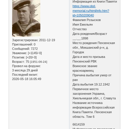
Информация из Книги Памяти
https://www.obd-
memorial.ru/html/info.htm?
id=1050209040
Фамилия Розысков
Имя Емельян
Отчество
Дата рождения/Возраст
__.__.1898
Зарегистрирован
: 2011-12-19
Место рождения Пензенская
Приглашений:
0
обл., Мокшанский р-н, д.
Сообщений:
7272
Городок
Уважение:
[+1145/-0]
Дата и место призыва
Позитив:
[+20/-0]
Пензенский РВК
Возраст:
75
[1951-06-24]
Провел на форуме:
Воинское звание
3 месяца 29 дней
красноармеец
Последний визит:
Причина выбытия умер от
2026-05-18 16:05:49
ран
Дата выбытия 19.12.1942
Первичное место
захоронения Украина,
Хмельницкая обл., г. Славута
Название источника
информации Всероссийская
Книга Памяти. Пензенская
область. Том 6
6614159
Информация из донесения о