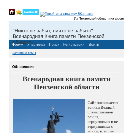
Из Пензенской области на фронты Велик
"Никто не забыт, ничто не забыто".
Всенародная Книга памяти Пензенской
области.
Форум
Участники
Поиск
Регистрация
Войти
Активные темы
Объявление
Всенародная книга памяти
Пензенской области
Сайт посвящается
воинам Великой
Отечественной
войны,
вернувшимся и не
вернувшимся с
войны, которые