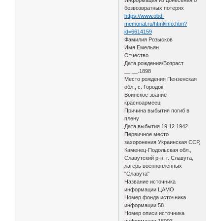
безвозвратных потерях
https://www.obd-
memorial.ru/html/info.htm?
id=6614159
Фамилия Розысков
Имя Емельян
Отчество
Дата рождения/Возраст
__.__.1898
Место рождения Пензенская
обл., с. Городок
Воинское звание
красноармеец
Причина выбытия погиб в
плену
Дата выбытия 19.12.1942
Первичное место
захоронения Украинская ССР,
Каменец-Подольская обл.,
Славутский р-н, г. Славута,
лагерь военнопленных
"Славута"
Название источника
информации ЦАМО
Номер фонда источника
информации 58
Номер описи источника
информации 18003