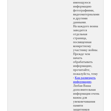
имеющуюся
информацию
фотографиями,
видеоматериалами
и другими
данными.
На каждого воина
заводится
отдельная
страница,
посвященная
конкретному
участнику войны.
Прежде чем
начать
обрабатывать
информацию,
прочитайте,
пожалуйста, тему
-
Как размещать
информацию
.
Любая Ваша
дополнительная
информация очень
важна для
увековечивания
памяти
защитников