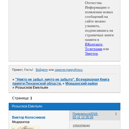
Отечества.
Информацию о
появлении новых
сообщений на
сайте можно
узнавать,
подписавшись на
страничках книги
памяти в
ВКонтакте
,
Телеграмм
или
Твиттер
.
Привет, Гость!
Войдите
или
зарегистрируйтесь
.
»
"Никто не забыт, ничто не забыто". Всенародная Книга
памяти Пензенской области.
»
Мокшанский район
»
Розысков Емельян
Страница:
1
Розысков Емельян
Поделиться
2018-
1
Виктор Колесников
02-11 12:35:26
Модератор
1050209040