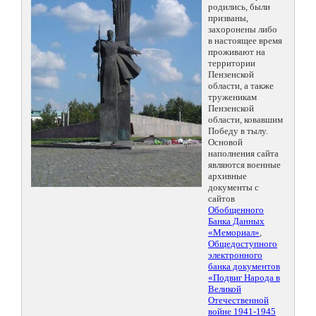
родились, были
призваны,
захоронены либо
в настоящее время
проживают на
территории
Пензенской
области, а также
труженикам
Пензенской
области, ковавшим
Победу в тылу.
Основой
наполнения сайта
являются военные
архивные
документы с
сайтов
Обобщенного
Банка Данных
«Мемориал»
,
Общедоступного
электронного
банка документов
«Подвиг Народа в
Великой
Отечественной
войне 1941-1945