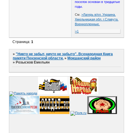
поселок основан в тридцатые
годы.
См.
>Лагерь в/пл. Украина.
Хмельницкая обл. г.Славута.
Военнопленные.
+1
Страница:
1
»
"Никто не забыт, ничто не забыто". Всенародная Книга
памяти Пензенской области.
»
Мокшанский район
»
Розысков Емельян