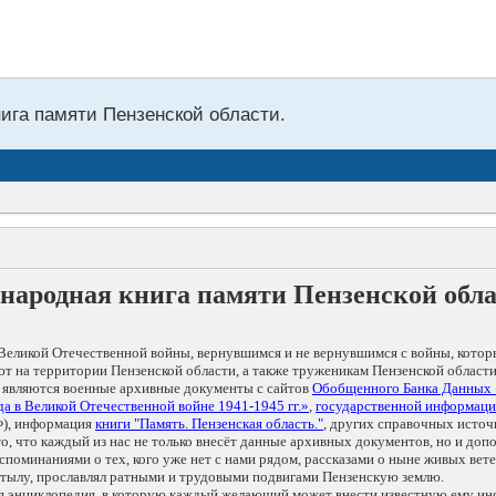
нига памяти Пензенской области.
народная книга памяти Пензенской обл
Великой Отечественной войны, вернувшимся и не вернувшимся с войны, котор
т на территории Пензенской области, а также труженикам Пензенской области
 являются военные архивные документы с сайтов
Обобщенного Банка Данных
а в Великой Отечественной войне 1941-1945 гг.»
,
государственной информаци
), информация
книги "Память. Пензенская область."
, других справочных источ
 то, что каждый из нас не только внесёт данные архивных документов, но и 
оминаниями о тех, кого уже нет с нами рядом, рассказами о ныне живых ветер
в тылу, прославлял ратными и трудовыми подвигами Пензенскую землю.
ая энциклопедия, в которую каждый желающий может внести известную ему и