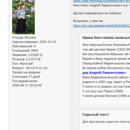
https://obd-memorial.ru/html/info.htm?i
Кнестяпин Андрей Лаврентьевич м.р. 
Другая информация не найдена
Возможно, о нём же:
https://ok.ru/knestjapiny/topic/5019061
Откуда:
Москва
Ирина Кнестяпина написал(
Зарегистрирован
: 2015-10-13
Моя бабушка Елена Ивановна Кн
Приглашений:
0
там две дочери Мария (1922-200
Сообщений:
9944
Как рассказывала бабушка, им 
Уважение:
[+2328/-1]
Мария и Вера недолгое время жи
Позитив:
[+1757/-0]
Перед войной Мария вышла заму
Пол:
Женский
Во время войны Богомолов слу
Возраст:
49
[1976-11-19]
Провел на форуме:
дед Андрей Лаврентьевич.
5 месяцев 27 дней
Вера Андреевна вышла замуж за
Последний визит:
родился в 1950 году, живет в Ри
2026-06-17 20:53:45
У меня есть родная сестра Гали
У сестры сын Павел (1999).
У меня дочери Евгения (1999) и
Скрытый текст:
Для просмотра скрытого текста