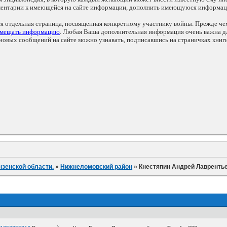
мментарии к имеющейся на сайте информации, дополнить имеющуюся информа
ся отдельная страница, посвященная конкретному участнику войны. Прежде ч
змещать информацию
. Любая Ваша дополнительная информация очень важна дл
овых сообщений на сайте можно узнавать, подписавшись на страничках книг
нзенской области.
»
Нижнеломовский район
»
Кнестяпин Андрей Лавренть