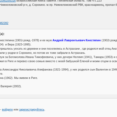
d=1050255316
Всероссийская Книга Памяти. Пензенская область. Том 4 с.223
Нижнеломовский р-н, д. Сорокино. м.пр. Нижнеломовский РВК, красноармеец, пропал б
1382282
а):
естяпина (1901г.рожд.-1978) и ее муж
Андрей Лаврентьевич Кнестяпин
(1902г.рожд
4) и Вера (1923-1995).
пришлось уехать из деревни и они поселились в Астрахани , где родился мой отец Ана
ли у родни в Сорокино, но потом их тоже забрали в Астрахань.
ж за Богомолова Ивана Тимофеевича, у них дочери Неллия (1941), Тамара (1953) и 
жил в Риге и перевез свою семью вместе с моей бабушкой Еленой и моим отцом в ос
 Александра Николаевича Алифанова (1921-1994), у них родился сын Валентин в 1946
ге.
на (1962). Мы живем в Риге.
 Валерия (2002).
 -
войдите
или
зарегистрируйтесь
.