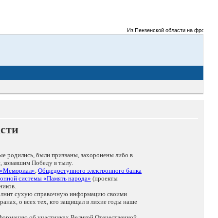
Из Пензенской области на фронты Вел
асти
ые родились, были призваны, захоронены либо в
, ковавшим Победу в тылу.
 «Мемориал»
,
Общедоступного электронного банка
онной системы «Память народа»
(проекты
ников.
дополнит сухую справочную информацию своими
анах, о всех тех, кто защищал в лихие годы наше
нформацию об участниках Великой Отечественной