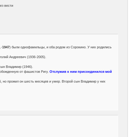
ез вести
.-
1947
) были однофамильцы, и оба родом из Сорокино. У них родились
толий Андреевич (1936-2005).
сын Владимир (1946).
вобожденную от фашистов Ригу.
Отслужив к ним присоединился мой
, но прожил он шесть месяцев и умер. Второй сын Владимир у них