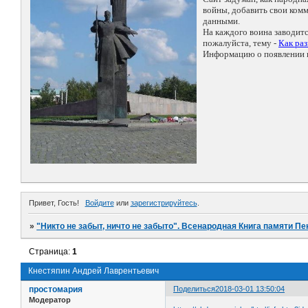
войны, добавить свои ко
данными.
На каждого воина заводит
пожалуйста, тему -
Как ра
Информацию о появлении н
Привет, Гость!
Войдите
или
зарегистрируйтесь
.
»
"Никто не забыт, ничто не забыто". Всенародная Книга памяти Пе
Страница:
1
Кнестяпин Андрей Лаврентьевич
простомария
Поделиться
2018-03-01 13:50:04
Модератор