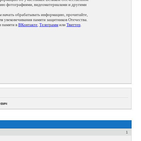
цию фотографиями, видеоматериалами и другими
ем начать обрабатывать информацию, прочитайте,
я увековечивания памяти защитников Отечества.
и памяти в
ВКонтакте
,
Телеграмм
или
Твиттер
.
евич
1