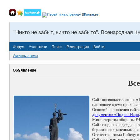
"Никто не забыт, ничто не забыто". Всенародная К
Форум
Участники
Поиск
Регистрация
Войти
Активные темы
Объявление
Все
Сайт посвящается воинам 
настоящее время проживаю
Основой наполнения сайта
документов «Подвиг Народ
Министерства обороны РФ
Сайт создан в надежде на
бережно сохраненными восп
Отечество, ковал Победу 
Сайт задуман, как народн