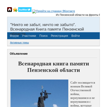
Из Пензенской области на фронты Великой О
"Никто не забыт, ничто не забыто".
Всенародная Книга памяти Пензенской
области.
Форум
Участники
Поиск
Регистрация
Войти
Активные темы
Объявление
Всенародная книга памяти
Пензенской области
Сайт посвящается
воинам Великой
Отечественной
войны,
вернувшимся и не
вернувшимся с
войны, которые