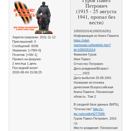
Петрович
(1915 - 25 августа
1941, пропал без
вести)
1050331014(1050316291)
Информация из Книги Памяти
Зарегистрирован
: 2011-11-12
https://obd-
Приглашений:
0
memorial.ru/html/info.htm?
Сообщений:
6036
id=1050331014
Уважение:
[+780/-0]
Фамилия Гуров
Позитив:
[+56/-1]
Провел на форуме:
Имя Павел
2 месяца 1 день
Отчество Петрович
Последний визит:
Дата рождения/Возраст
2026-08-04 15:06:25
__.__.1915
Дата выбытия 25.08.1941
Название источника
донесения Всероссийская
Книга Памяти. Пензенская
область. Том 2
В сводной базе данных ВИПЦ
"Отечество"
http://v-
ipc.ru/svodn/4277599:
Гуров Павел Петрович, 1915
г.р.
Место рождения: Пензенская