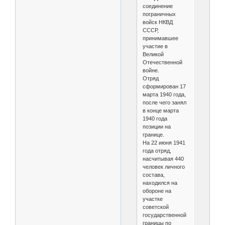
соединение
пограничных
войск НКВД
СССР,
принимавшее
участие в
Великой
Отечественной
войне.
Отряд
сформирован 17
марта 1940 года,
после чего занял
в конце марта
1940 года
позиции на
границе.
На 22 июня 1941
года отряд,
насчитывая 440
человек личного
состава,
находился на
обороне на
участке
советской
государственной
границы по