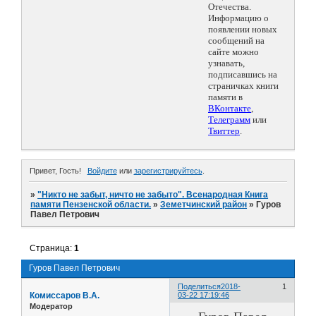
Отечества.
Информацию о
появлении новых
сообщений на
сайте можно
узнавать,
подписавшись на
страничках книги
памяти в
ВКонтакте
,
Телеграмм
или
Твиттер
.
Привет, Гость!
Войдите
или
зарегистрируйтесь
.
»
"Никто не забыт, ничто не забыто". Всенародная Книга
памяти Пензенской области.
»
Земетчинский район
»
Гуров
Павел Петрович
Страница:
1
Гуров Павел Петрович
Поделиться
2018-
1
Комиссаров В.А.
03-22 17:19:46
Модератор
Гуров Павел