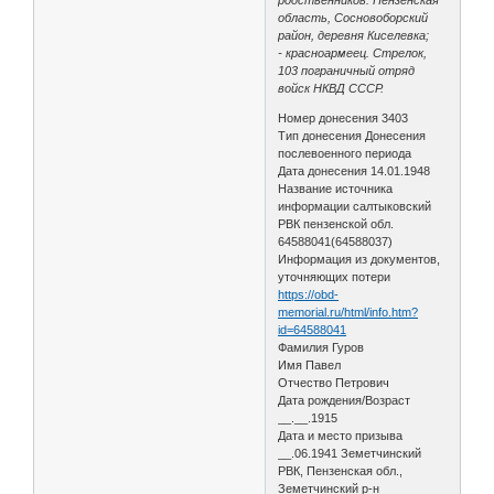
область, Сосновоборский
район, деревня Киселевка;
- красноармеец. Стрелок,
103 пограничный отряд
войск НКВД СССР.
Номер донесения 3403
Тип донесения Донесения
послевоенного периода
Дата донесения 14.01.1948
Название источника
информации салтыковский
РВК пензенской обл.
64588041(64588037)
Информация из документов,
уточняющих потери
https://obd-
memorial.ru/html/info.htm?
id=64588041
Фамилия Гуров
Имя Павел
Отчество Петрович
Дата рождения/Возраст
__.__.1915
Дата и место призыва
__.06.1941 Земетчинский
РВК, Пензенская обл.,
Земетчинский р-н