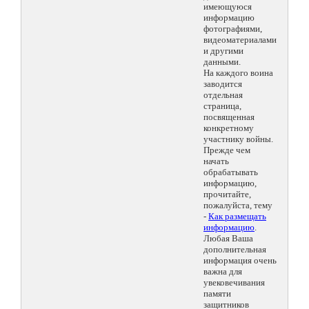
имеющуюся
информацию
фотографиями,
видеоматериалами
и другими
данными.
На каждого воина
заводится
отдельная
страница,
посвященная
конкретному
участнику войны.
Прежде чем
начать
обрабатывать
информацию,
прочитайте,
пожалуйста, тему
-
Как размещать
информацию
.
Любая Ваша
дополнительная
информация очень
важна для
увековечивания
памяти
защитников