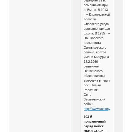
середине 19 в.
помещиком при
р. Выше. В 1913
г. – Кирилловской
волости
Спасского уезда,
церковноприходская
школа. В 1955 г. –
Пашковского
сельсовета
Салтыковского
района, колхоз
имени Мичурина.
18.2.1966 г.
решением
Пензенского
облисполкома
включена в черту
пос. Новый
Работник.
См. :
Земетчинский
район
http://www.suslony.ru/Penzagebi
103-й
пограничный
отряд войск
НКВД СССР
—