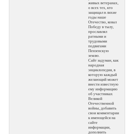
живых ветеранах,
о всех тех, кто
защищал в лихие
годы наше
Отечество, ковал
Победу в тылу,
прославлял
ратными и
трудовыми
подвигами
Пензенскую
землю.
Сайт задуман, как
народная
энциклопедия, в
которую каждый
желающий может
внести известную
ему информацию
об участниках
Великой
Отечественной
войны, добавить
свои комментарии
к имеющейся на
сайте
информации,
дополнить