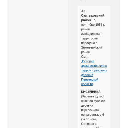
39.
Салтыковский
район
- в
сентябре 1958 г.
район
ликвидирован,
территория
передана в
Земетчинский
район.
См. :
,История
административно-
террриториального
деления
Пензенской
области
КИСЕЛЁВКА
(Киселев хутор),
бывшая русская
деревня
Юрсовского
сельсовета, в 6
км от него.
Основан в