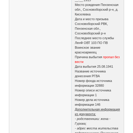
Место рождения Пензенская
обл., Сосновоборский р-н, д.
Киселевка
Дата и место призыва
Сосновоборский РВК,
Пензенская обл.,
Сосновоборский р-н
Последнее место службы
ЛенФ ОВТ 103 ПО ПВ
Воинское звание
красноармеец
Причина выбытия
пропал без
вести
Дата выбытия 25.08.1941
Название источника
донесения РГВА
Номер фонда источника
информации 32880
Номер описи источника
информации 1
Номер дела источника
информации 146
Дополнительная информация
из документа:
- родственники: жена -
Гурова;
- адрес места жительства
родственников: Пензенская