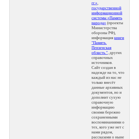
гг.»
,
государственной
информационной
системы «Память
народа»
(проекты
Министерства
обороны РФ),
информация
книги
"Память.
Пензенская
область."
, других
справочных
источников.
Сайт создан в
надежде на то, что
каждый из нас не
только внесёт
данные архивных
документов, но и
дополнит сухую
справочную
информацию
своими бережно
сохраненными
воспоминаниями о
тех, кого уже нет с
нами рядом,
рассказами о ныне