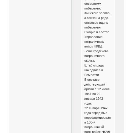
северному
побережью
Финского залива,
а также на ряде
островов вдоль
побережья.
Входил в состав
Управления
пограничных
войск НКВД
Ленинградского
пограничного
округа.
Штаб отряда
находился в
Ремпетти.
В составе
действующей
армии с 22 июня
1941 по 22
января 1942
года.
22 января 1942
года отряд был
переформирован
в 103-й
пограничный
полк войск НКВД.