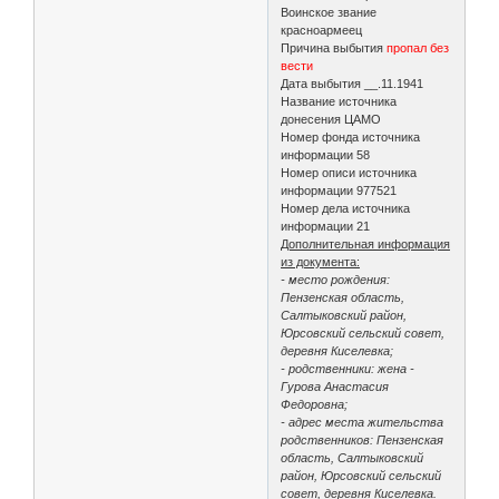
Воинское звание
красноармеец
Причина выбытия
пропал без
вести
Дата выбытия __.11.1941
Название источника
донесения ЦАМО
Номер фонда источника
информации 58
Номер описи источника
информации 977521
Номер дела источника
информации 21
Дополнительная информация
из документа:
- место рождения:
Пензенская область,
Салтыковский район,
Юрсовский сельский совет,
деревня Киселевка;
- родственники: жена -
Гурова Анастасия
Федоровна;
- адрес места жительства
родственников: Пензенская
область, Салтыковский
район, Юрсовский сельский
совет, деревня Киселевка.