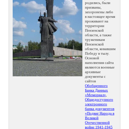
родились, были
призваны,
захоронены либо
в настоящее время
проживают на
территории
Пензенской
области, а также
труженикам
Пензенской
области, ковавшим
Победу в тылу.
Основой
наполнения сайта
являются военные
архивные
документы с
сайтов
Обобщенного
Банка Данных
«Мемориал»
,
Общедоступного
электронного
банка документов
«Подвиг Народа в
Великой
Отечественной
войне 1941-1945