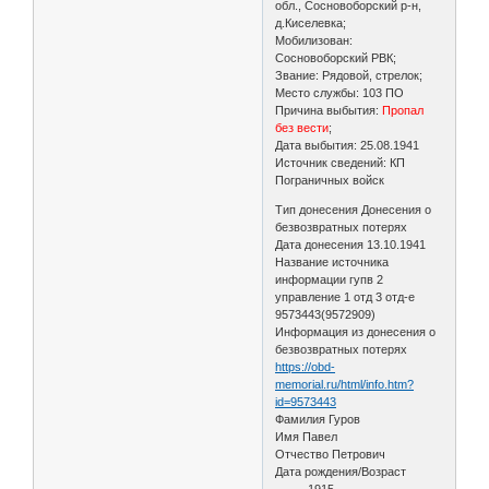
обл., Сосновоборский р-н,
д.Киселевка;
Мобилизован:
Сосновоборский РВК;
Звание: Рядовой, стрелок;
Место службы: 103 ПО
Причина выбытия:
Пропал
без вести
;
Дата выбытия: 25.08.1941
Источник сведений: КП
Пограничных войск
Тип донесения Донесения о
безвозвратных потерях
Дата донесения 13.10.1941
Название источника
информации гупв 2
управление 1 отд 3 отд-е
9573443(9572909)
Информация из донесения о
безвозвратных потерях
https://obd-
memorial.ru/html/info.htm?
id=9573443
Фамилия Гуров
Имя Павел
Отчество Петрович
Дата рождения/Возраст
__.__.1915