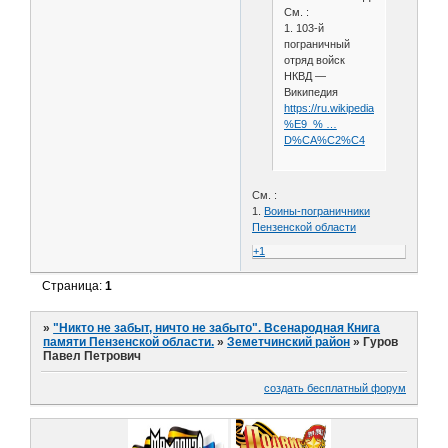
См. :
1. 103-й
пограничный
отряд войск
НКВД —
Википедия
https://ru.wikipedia.org/wiki/103-
%E9_% …
D%CA%C2%C4
См. :
1.
Воины-пограничники
Пензенской области
+1
Страница:
1
»
"Никто не забыт, ничто не забыто". Всенародная Книга
памяти Пензенской области.
»
Земетчинский район
»
Гуров
Павел Петрович
создать бесплатный форум