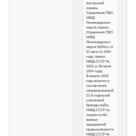
внутренней
охраны
Управления ПВО
НКВД
Ленинградского
округа (приказ
Управления ПВО
НКВД
Ленинградского
округа №54/сс от
23 августа 1934
года, приказ
НКВД СССР №
0015 от 28 июля
1934 года).
В апреле 1939
года включен в
состав вновь
сформированной
21-й отдельной
стрелковой
бригады войск
НКВД СССР по
охране особо
важных
предприятий
промышленности(приказ
НКВД СССР №