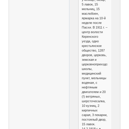
5 лавок, 15
мельниц, 15
маслобоен,
ярмарка на 10-й
неделе после
Пасхи. В 1911 г. –
центр волости
Керенского
уезда, одно
крестьянское
общество, 1287
дворов, церковь,
земская и
церковноприходская
школы,
медицинский
пункт, мельницы
водяная, с
нефтяным
двигателем и 20
(!) ветряных,
шерсточесалка,
10 кузниц, 2
кирпичных
сарая, 3 пекарни,
постоялый двор,
15 лавок.
14.2.1918 г. в