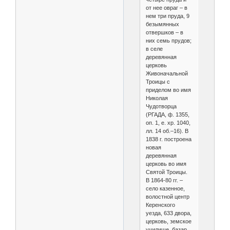
от нее овраг – в
нем три пруда, 9
безымянных
отвершков – в
них семь прудов;
в селе
деревянная
церковь
Живоначальной
Троицы с
приделом во имя
Николая
Чудотворца
(РГАДА, ф. 1355,
оп. 1, е. хр. 1040,
лл. 14 об.–16). В
1838 г. построена
новая
деревянная
церковь во имя
Святой Троицы.
В 1864-80 гг. –
село казенное,
волостной центр
Керенского
уезда, 633 двора,
церковь, земское
училище, базар,