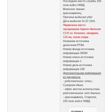
Последнее место службы 155
полк войск НКВД
Воинское звание
красноармеец
Причина выбытия убит
Дата выбытия 31.07.1941
Первичное место
захоронения Карело-Финская
ССР, оз. Кочкома, западнее,
120 км, около озера
Название источника
донесения РГВА
Номер фонда источника
информации 38360
Номер описи источника
информации 1
Номер дела источника
информации 108
Дополнительная информация
из документа:
- родственники: отец -
Сувернев Иван;
- адрес места жительства
родственников: нет данных;
- красноармеец. Стрелок,
155 полк войск НКВД.
УШИНКА