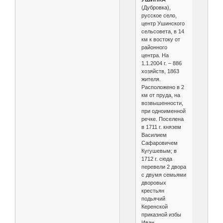
(Дубровка),
русское село,
центр Ушинского
сельсовета, в 14
км к востоку от
районного
центра. На
1.1.2004 г. – 886
хозяйств, 1863
жителя.
Расположено в 2
км от пруда, на
возвышенности,
при одноименной
речке. Поселена
в 1711 г. князем
Василием
Сафаровичем
Кугушевым; в
1712 г. сюда
перевели 2 двора
с двумя семьями
дворовых
крестьян
подьячий
Керенской
приказной избы
Иван