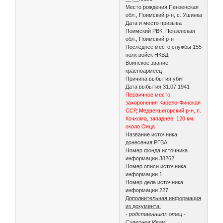
Место рождения Пензенская
обл., Поимский р-н, с. Ушинка
Дата и место призыва
Поимский РВК, Пензенская
обл., Поимский р-н
Последнее место службы 155
полк войск НКВД
Воинское звание
красноармеец
Причина выбытия убит
Дата выбытия 31.07.1941
Первичное место
захоронения Карело-Финская
ССР, Медвежьегорский р-н, п.
Кочкома, западнее, 120 км,
около Ояца
Название источника
донесения РГВА
Номер фонда источника
информации 38262
Номер описи источника
информации 1
Номер дела источника
информации 227
Дополнительная информация
из документа:
- родственники: отец -
Сувернев Иван;