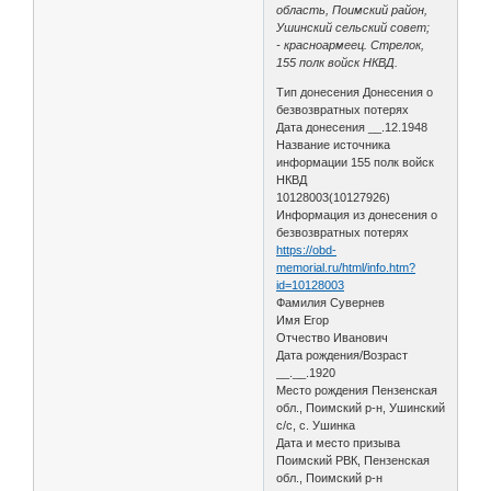
область, Поимский район,
Ушинский сельский совет;
- красноармеец. Стрелок,
155 полк войск НКВД.
Тип донесения Донесения о
безвозвратных потерях
Дата донесения __.12.1948
Название источника
информации 155 полк войск
НКВД
10128003(10127926)
Информация из донесения о
безвозвратных потерях
https://obd-
memorial.ru/html/info.htm?
id=10128003
Фамилия Сувернев
Имя Егор
Отчество Иванович
Дата рождения/Возраст
__.__.1920
Место рождения Пензенская
обл., Поимский р-н, Ушинский
с/с, с. Ушинка
Дата и место призыва
Поимский РВК, Пензенская
обл., Поимский р-н