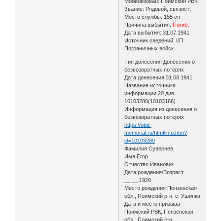
Мобилизован: Поимский РВК;
Звание: Рядовой, связист;
Место службы: 155 сп
Причина выбытия:
Погиб
;
Дата выбытия: 31.07.1941
Источник сведений: КП
Пограничных войск
Тип донесения Донесения о
безвозвратных потерях
Дата донесения 31.08.1941
Название источника
информации 20 див.
10103280(10103166)
Информация из донесения о
безвозвратных потерях
https://obd-
memorial.ru/html/info.htm?
id=10103280
Фамилия Сувернев
Имя Егор
Отчество Иванович
Дата рождения/Возраст
__.__.1920
Место рождения Пензенская
обл., Поимский р-н, с. Ушинка
Дата и место призыва
Поимский РВК, Пензенская
обл., Поимский р-н