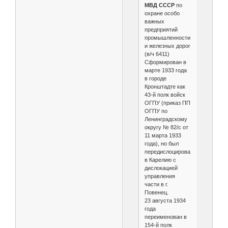
МВД СССР
по
охране особо
важных
предприятий
промышленности
и железных дорог
(в/ч 6411)
Сформирован в
марте 1933 года
в городе
Кронштадте как
43-й полк войск
ОГПУ (приказ ПП
ОГПУ по
Ленинградскому
округу № 82/с от
11 марта 1933
года), но был
передислоцирован
в Карелию с
дислокацией
управления
части в г.
Повенец.
23 августа 1934
года
переименован в
154-й полк