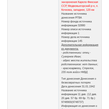
захоронения Карело-Финская
ССР, Медвежьегорский р-н, п.
Кочкома, западнее, 120 км
Название источника
донесения РГВА
Номер фонда источника
информации 32880
Номер описи источника
информации 1
Номер дела источника
информации 145
Дополнительная информация
из документа:
- родственники: отец -
Сувернев Иван;
- адрес места жительства
родственников: нет данных;
- красноармеец. Стрелок,
155 полк войск НКВД.
Тип донесения Донесения о
безвозвратных потерях
Дата донесения 31.01.1942
Название источника
информации 11 див. (12 див.
20 див. 57 бр. 69 бр. 71 бр.)
9748900(9748737)
Информация из донесения о