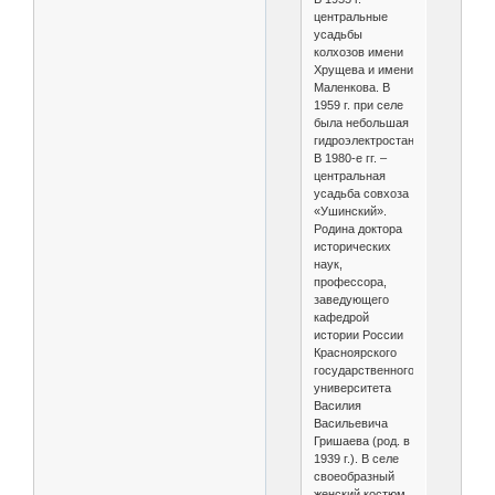
центральные
усадьбы
колхозов имени
Хрущева и имени
Маленкова. В
1959 г. при селе
была небольшая
гидроэлектростанция.
В 1980-е гг. –
центральная
усадьба совхоза
«Ушинский».
Родина доктора
исторических
наук,
профессора,
заведующего
кафедрой
истории России
Красноярского
государственного
университета
Василия
Васильевича
Гришаева (род. в
1939 г.). В селе
своеобразный
женский костюм,