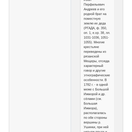
Перфильевич
Андреев и его
родной брат на
поместную
землю их деда
(РГАДА, ф. 350,
оп. 1, е.хр. 38, лл.
1031-1036, 1051-
1055). Многие
крестьяне
переведены из
рязанской
Мещеры, отсюда
характерный
говор и другие
этнографические
особенности. В
1782 г. - в одной
меже с Большой
Ижморой и др.
сёлами (см.
Большая
Ижмора),
располагалась
по обе стороны
вершины р.
Ушинки, при ней
четыре пруда и