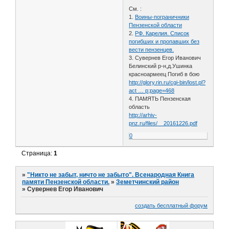
См. :
1.
Воины-пограничники
Пензенской области
2.
РФ. Карелия. Список
погибших и пропавших без
вести пензенцев.
3. Сувернев Егор Иванович
Белинский р-н,д.Ушинка
красноармеец Погиб в бою
http://glory.rin.ru/cgi-bin/lost.pl?
act … p;page=468
4. ПАМЯТЬ Пензенская
область
http://arhiv-
pnz.ru/files/__20161226.pdf
0
Страница:
1
»
"Никто не забыт, ничто не забыто". Всенародная Книга
памяти Пензенской области.
»
Земетчинский район
»
Сувернев Егор Иванович
создать бесплатный форум