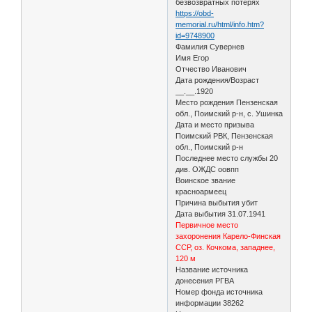
безвозвратных потерях
https://obd-
memorial.ru/html/info.htm?
id=9748900
Фамилия Сувернев
Имя Егор
Отчество Иванович
Дата рождения/Возраст
__.__.1920
Место рождения Пензенская
обл., Поимский р-н, с. Ушинка
Дата и место призыва
Поимский РВК, Пензенская
обл., Поимский р-н
Последнее место службы 20
див. ОЖДС оовпп
Воинское звание
красноармеец
Причина выбытия убит
Дата выбытия 31.07.1941
Первичное место
захоронения Карело-Финская
ССР, оз. Кочкома, западнее,
120 м
Название источника
донесения РГВА
Номер фонда источника
информации 38262