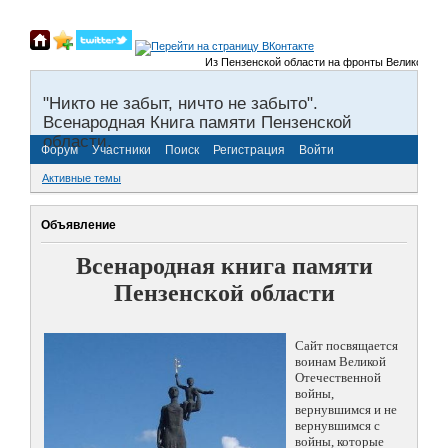
Из Пензенской области на фронты Великой Отечеств
"Никто не забыт, ничто не забыто".
Всенародная Книга памяти Пензенской
области.
Форум
Участники
Поиск
Регистрация
Войти
Активные темы
Объявление
Всенародная книга памяти
Пензенской области
Сайт посвящается
воинам Великой
Отечественной
войны,
вернувшимся и не
вернувшимся с
войны, которые