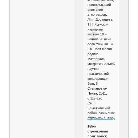
привлекающий
внимание
этнографов.
Лит.: Доранцева
Т.Н. Женский
народный
костюм 19 –
начала 20 века
села Ушинки…//
Сб.: Моя малая
родина.
Материалы
межрегиональной
научно-
практической
конференции.
Вып. 8.
Степановка-
Пенза, 2011,
с.117-120.
См. :
Земетчинский
район, окончание
http://www.suslony.ru/Penzagebi
155-й
стрелковый
полк войск