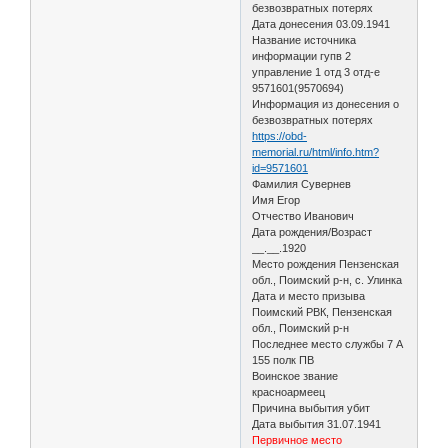
безвозвратных потерях
Дата донесения 03.09.1941
Название источника
информации гупв 2
управление 1 отд 3 отд-е
9571601(9570694)
Информация из донесения о
безвозвратных потерях
https://obd-
memorial.ru/html/info.htm?
id=9571601
Фамилия Сувернев
Имя Егор
Отчество Иванович
Дата рождения/Возраст
__.__.1920
Место рождения Пензенская
обл., Поимский р-н, с. Улинка
Дата и место призыва
Поимский РВК, Пензенская
обл., Поимский р-н
Последнее место службы 7 А
155 полк ПВ
Воинское звание
красноармеец
Причина выбытия убит
Дата выбытия 31.07.1941
Первичное место