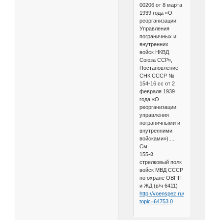
00206 от 8 марта
1939 года «О
реорганизации
Управления
пограничных и
внутренних
войск НКВД
Союза ССР»,
Постановление
СНК СССР №
154-16 сс от 2
февраля 1939
года «О
реорганизации
управления
пограничными и
внутренними
войсками»)....
См. :
155-й
стрелковый полк
войск МВД СССР
по охране ОВПП
и ЖД (в/ч 6411)
http://voenspez.ru/index.php?
topic=64753.0