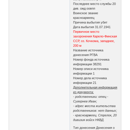
Последнее место службы 20
див. ожд оовпп
Воинское звание
красноармеец
Причина выбытия убит
Дата выбытия 31.07.1941
Первичное место
захоронения Карело-Финская
ССР, оз. Кочкома, западнее,
200 м
Название источника
донесения РГВА
Номер фонда источника
информации 38291
Номер описи источника
информации 1
Номер дела источника
информации 21
Дополнительная информация
из документа:
- родственники: отец -
Сувернев Иван;
- адрес места жительства
родственников: нет данных;
- красноармеец. Стрелок, 20
дивизия войск НКВД.
Тип донесения Донесения о