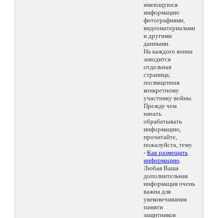
имеющуюся
информацию
фотографиями,
видеоматериалами
и другими
данными.
На каждого воина
заводится
отдельная
страница,
посвященная
конкретному
участнику войны.
Прежде чем
начать
обрабатывать
информацию,
прочитайте,
пожалуйста, тему
-
Как размещать
информацию
.
Любая Ваша
дополнительная
информация очень
важна для
увековечивания
памяти
защитников