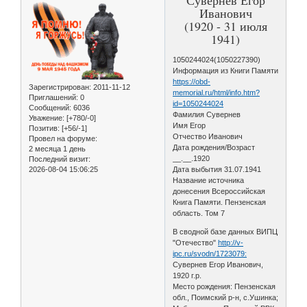
Иванович
(1920 - 31 июля
1941)
1050244024(1050227390)
Информация из Книги Памяти
https://obd-
Зарегистрирован
: 2011-11-12
memorial.ru/html/info.htm?
Приглашений:
0
id=1050244024
Сообщений:
6036
Фамилия Сувернев
Уважение:
[+780/-0]
Имя Егор
Позитив:
[+56/-1]
Отчество Иванович
Провел на форуме:
Дата рождения/Возраст
2 месяца 1 день
__.__.1920
Последний визит:
2026-08-04 15:06:25
Дата выбытия 31.07.1941
Название источника
донесения Всероссийская
Книга Памяти. Пензенская
область. Том 7
В сводной базе данных ВИПЦ
"Отечество"
http://v-
ipc.ru/svodn/1723079:
Сувернев Егор Иванович,
1920 г.р.
Место рождения: Пензенская
обл., Поимский р-н, с.Ушинка;