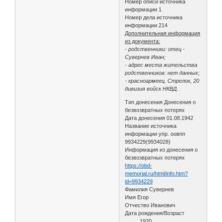
Номер описи источника
информации 1
Номер дела источника
информации 214
Дополнительная информация
из документа:
- родственники: отец -
Сувернев Иван;
- адрес места жительства
родственников: нет данных;
- красноармеец. Стрелок, 20
дивизия войск НКВД.
Тип донесения Донесения о
безвозвратных потерях
Дата донесения 01.08.1942
Название источника
информации упр. оовпп
9934229(9934028)
Информация из донесения о
безвозвратных потерях
https://obd-
memorial.ru/html/info.htm?
id=9934229
Фамилия Сувернев
Имя Егор
Отчество Иванович
Дата рождения/Возраст
__.__.1920