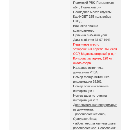
Поимский РВК, Пензенская
обл., Поимский р-н
Последнее место службы
КарФ ОВТ 155 полк войск
НКВД
Воинское звание
красноармеец
Причина выбытия убит
Дата выбытия 31.07.1941
Первичное место
захоронения Карело-Финская
ССР, Медвежьегорский р-н, п.
Кочкома, западнее, 120 км,
около озера
Название источника
донесения РГВА
Номер фонда источника
информации 38261
Номер описи источника
информации 1
Номер дела источника
информации 262
Дополнительная информация
из документа:
- родственники: отец -
Сувернев Иван;
- адрес места жительства
родственников: Пензенская