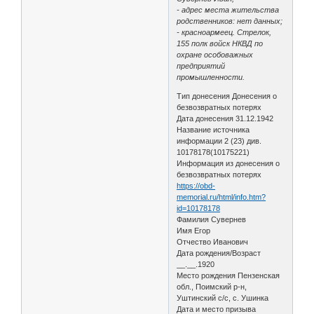
- адрес места жительства
родственников: нет данных;
- красноармеец. Стрелок,
155 полк войск НКВД по
охране особоважных
предприятий
промышленности.
Тип донесения Донесения о
безвозвратных потерях
Дата донесения 31.12.1942
Название источника
информации 2 (23) див.
10178178(10175221)
Информация из донесения о
безвозвратных потерях
https://obd-
memorial.ru/html/info.htm?
id=10178178
Фамилия Сувернев
Имя Егор
Отчество Иванович
Дата рождения/Возраст
__.__.1920
Место рождения Пензенская
обл., Поимский р-н,
Уштинский с/с, с. Ушинка
Дата и место призыва