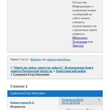
Отечества.
Информацию о
появлении новых
сообщений на
сайте можно
узнавать,
подписавшись на
страничках книги
памяти в
ВКонтакте
,
Телеграмм
или
Твиттер
.
Привет, Гость!
Войдите
или
зарегистрируйтесь
.
»
"Никто не забыт, ничто не забыто". Всенародная Книга
памяти Пензенской области.
»
Земетчинский район
»
Сувернев Егор Иванович
Страница:
1
Сувернев Егор Иванович
Поделиться
2018-
1
Комиссаров В.А.
03-31 18:49:36
Модератор
Сувернев Егор