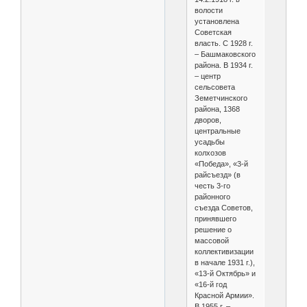
волости
установлена
Советская
власть. С 1928 г.
– Башмаковского
района. В 1934 г.
– центр
сельсовета
Земетчинского
района, 1368
дворов,
центральные
усадьбы
колхозов
«Победа», «3-й
райсъезд» (в
честь 3-го
районного
съезда Советов,
принявшего
решение о
массовой
коллективизации
в начале 1931 г.),
«13-й Октябрь» и
«16-й год
Красной Армии».
В 1955 г. –