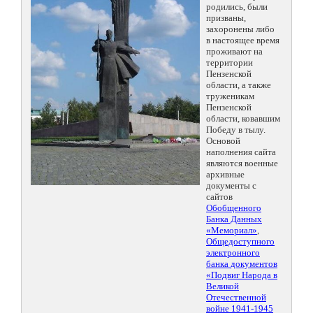
родились, были
призваны,
захоронены либо
в настоящее время
проживают на
территории
Пензенской
области, а также
труженикам
Пензенской
области, ковавшим
Победу в тылу.
Основой
наполнения сайта
являются военные
архивные
документы с
сайтов
Обобщенного
Банка Данных
«Мемориал»
,
Общедоступного
электронного
банка документов
«Подвиг Народа в
Великой
Отечественной
войне 1941-1945