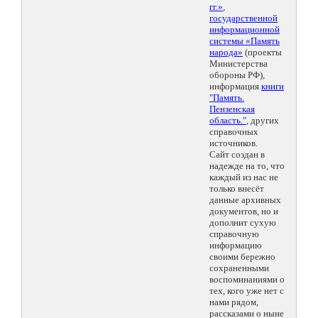
гг.»
,
государственной
информационной
системы «Память
народа»
(проекты
Министерства
обороны РФ),
информация
книги
"Память.
Пензенская
область."
, других
справочных
источников.
Сайт создан в
надежде на то, что
каждый из нас не
только внесёт
данные архивных
документов, но и
дополнит сухую
справочную
информацию
своими бережно
сохраненными
воспоминаниями о
тех, кого уже нет с
нами рядом,
рассказами о ныне