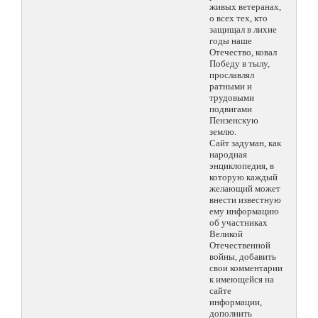
живых ветеранах,
о всех тех, кто
защищал в лихие
годы наше
Отечество, ковал
Победу в тылу,
прославлял
ратными и
трудовыми
подвигами
Пензенскую
землю.
Сайт задуман, как
народная
энциклопедия, в
которую каждый
желающий может
внести известную
ему информацию
об участниках
Великой
Отечественной
войны, добавить
свои комментарии
к имеющейся на
сайте
информации,
дополнить