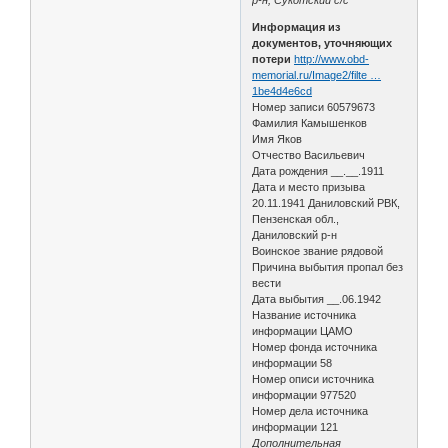
Информация из
документов, уточняющих
потери
http://www.obd-
memorial.ru/Image2/filte …
1be4d4e6cd
Номер записи 60579673
Фамилия Камышенков
Имя Яков
Отчество Васильевич
Дата рождения __.__.1911
Дата и место призыва
20.11.1941 Даниловский РВК,
Пензенская обл.,
Даниловский р-н
Воинское звание рядовой
Причина выбытия пропал без
вести
Дата выбытия __.06.1942
Название источника
информации ЦАМО
Номер фонда источника
информации 58
Номер описи источника
информации 977520
Номер дела источника
информации 121
Дополнительная