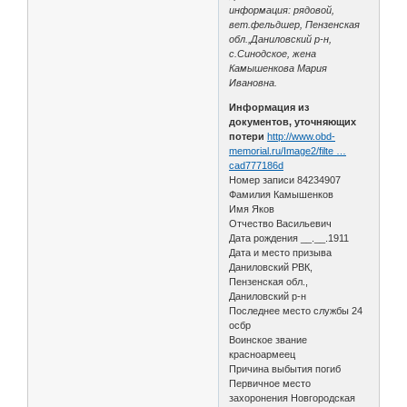
информация: рядовой,
вет.фельдшер, Пензенская
обл.,Даниловский р-н,
с.Синодское, жена
Камышенкова Мария
Ивановна.
Информация из
документов, уточняющих
потери
http://www.obd-
memorial.ru/Image2/filte …
cad777186d
Номер записи 84234907
Фамилия Камышенков
Имя Яков
Отчество Васильевич
Дата рождения __.__.1911
Дата и место призыва
Даниловский РВК,
Пензенская обл.,
Даниловский р-н
Последнее место службы 24
осбр
Воинское звание
красноармеец
Причина выбытия погиб
Первичное место
захоронения Новгородская