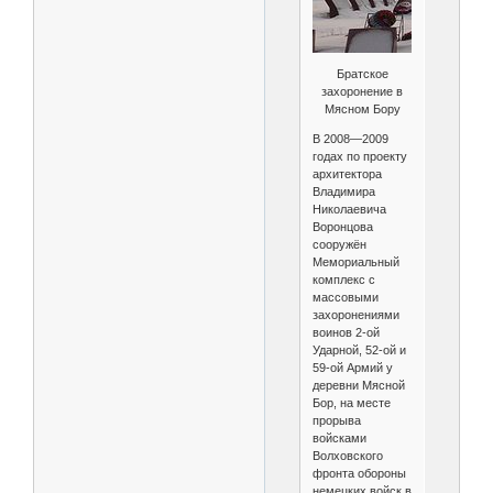
Братское
захоронение в
Мясном Бору
В 2008—2009
годах по проекту
архитектора
Владимира
Николаевича
Воронцова
сооружён
Мемориальный
комплекс с
массовыми
захоронениями
воинов 2-ой
Ударной, 52-ой и
59-ой Армий у
деревни Мясной
Бор, на месте
прорыва
войсками
Волховского
фронта обороны
немецких войск в