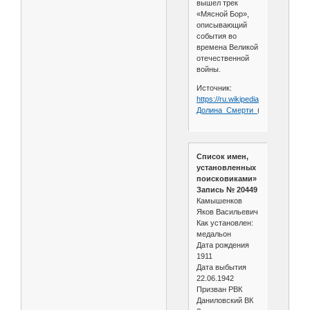
вышел трек
«Мясной Бор»,
описывающий
события во
времена Великой
отечественной
войны.
Источник:
https://ru.wikipedia.org/wiki/
Долина_Смерти_
(Мясной_Бор)
Список имен,
установленных
поисковиками»
Запись № 20449
Камышенков
Яков Васильевич
Как установлен:
медальон
Дата рождения
1911
Дата выбытия
22.06.1942
Призван РВК
Даниловский ВК