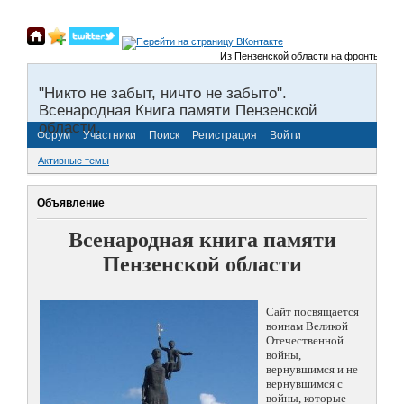
Из Пензенской области на фронты Великой 
"Никто не забыт, ничто не забыто".
Всенародная Книга памяти Пензенской
области.
Форум
Участники
Поиск
Регистрация
Войти
Активные темы
Объявление
Всенародная книга памяти
Пензенской области
Сайт посвящается
воинам Великой
Отечественной
войны,
вернувшимся и не
вернувшимся с
войны, которые