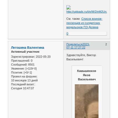
См. также
Список воинов-
пензенцев из солдатских
медальонов ПЭ Долина
0
Поделиться
2023-
2
Легошина Валентина
07-11 17:27:22
Активный участник
Здравствуйте, Виктор
Зарегистрирован
: 2022-05-20
Васильевич!
Приглашений:
0
Сообщений:
8501
Уважение:
[+119/-0]
Камышенков
Позитив:
[+0/-1]
Яков
Провел на форуме:
Васильевич
10 месяцев 13 дней
Последний визит:
Сегодня 10:47:07