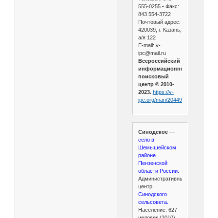
555-0255 • Факс:
843 554-3722
Почтовый адрес:
420039, г. Казань,
а/я 122
E-mail: v-
ipc@mail.ru
Всероссийский
информационно-
поисковый
центр © 2010-
2023.
https://v-
ipc.org/man/20449/
Синодское
—
село в
Шемышейском
районе
Пензенской
области России.
Административный
центр
Синодского
сельсовета.
Население: 627
человек (2010).