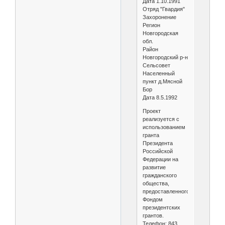
Дата 1.10.1991
Отряд "Гвардия"
Захоронение
Регион
Новгородская
обл.
Район
Новгородский р-н
Сельсовет
Населенный
пункт д.Мясной
Бор
Дата 8.5.1992
Проект
реализуется с
использованием
гранта
Президента
Российской
Федерации на
развитие
гражданского
общества,
предоставленного
Фондом
президентских
грантов.
Телефон: 843