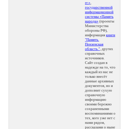
гг.»
,
государственной
информационной
системы «Память
народа»
(проекты
Министерства
обороны РФ),
информация
книги
"Память.
Пензенская
область."
, других
справочных
источников.
Сайт создан в
надежде на то, что
каждый из нас не
только внесёт
данные архивных
документов, но и
дополнит сухую
справочную
информацию
своими бережно
сохраненными
воспоминаниями о
тех, кого уже нет с
нами рядом,
рассказами о ныне