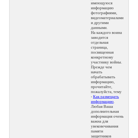
имеющуюся
информацию
фотографиями,
видеоматериалами
и другими
данными.
На каждого воина
заводится
отдельная
страница,
посвященная
конкретному
участнику войны.
Прежде чем
начать
обрабатывать
информацию,
прочитайте,
пожалуйста, тему
-
Как размещать
информацию
.
Любая Ваша
дополнительная
информация очень
важна для
увековечивания
памяти
защитников