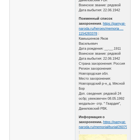
Даниловским РВК
Воинское звание: рядовой
Дата выбытия: 22.06.1942
Поименный список
захоронения
.
https://pamyat-
naroda.ru/heroes/memoria …
1154283378
:
Камышенков Яков
Васильевич
Дата рождения: __.__.1911
Воинское звание: рядовой
Дата выбытия: 22.06.1942
Страна захоронения: Россия
Регион захоронения:
Новгородская обл.
Место захоронения:
Новгородский р-н, д. Мясной
Бор
Доп. сведения: рядовой 24
осбр; увековечен 08.05.1992
медальон- отр. " Гвардия",
Даниловский РВК.
Информация о
захоронении.
https://pamyat-
naroda.ru/memorial/burial/260793009
: