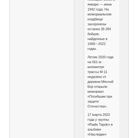
январе — июне
1942 года. На
мемориальном
кладбище
захоронены
останки 39 284
бойцов,
найденные в
1958—2022
годах.
Летом 2020 года
на 561-м
километре
трассы М-11
недалеко от
деревни Мясной
Бор открыли
мемориал
«Погибшим при
защите
Отечества».
17 марта 2022
года у группы
«Radio Tapok» в
альбоме
«Наследие»