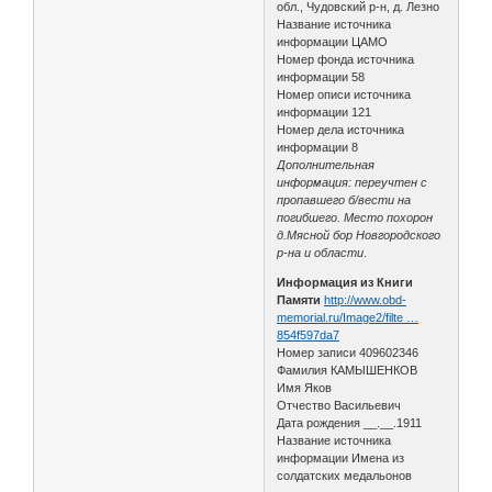
обл., Чудовский р-н, д. Лезно
Название источника
информации ЦАМО
Номер фонда источника
информации 58
Номер описи источника
информации 121
Номер дела источника
информации 8
Дополнительная
информация: переучтен с
пропавшего б/вести на
погибшего. Место похорон
д.Мясной бор Новгородского
р-на и области
.
Информация из Книги
Памяти
http://www.obd-
memorial.ru/Image2/filte …
854f597da7
Номер записи 409602346
Фамилия КАМЫШЕНКОВ
Имя Яков
Отчество Васильевич
Дата рождения __.__.1911
Название источника
информации Имена из
солдатских медальонов