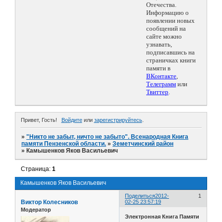
Отечества.
Информацию о
появлении новых
сообщений на
сайте можно
узнавать,
подписавшись на
страничках книги
памяти в
ВКонтакте
,
Телеграмм
или
Твиттер
.
Привет, Гость!
Войдите
или
зарегистрируйтесь
.
»
"Никто не забыт, ничто не забыто". Всенародная Книга
памяти Пензенской области.
»
Земетчинский район
»
Камышенков Яков Васильевич
Страница:
1
Камышенков Яков Васильевич
Поделиться
2012-
1
Виктор Колесников
02-25 23:57:19
Модератор
Электронная Книга Памяти