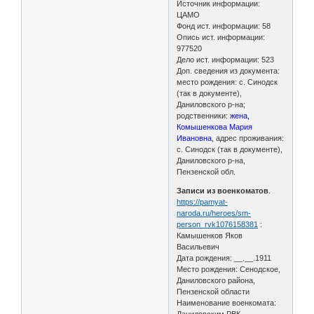
Источник информации:
ЦАМО
Фонд ист. информации: 58
Опись ист. информации:
977520
Дело ист. информации: 523
Доп. сведения из документа:
место рождения: с. Синодск
(так в документе),
Даниловского р-на;
родственники:
жена,
Комышенкова Мария
Ивановна
, адрес проживания:
с. Синодск (так в документе),
Даниловского р-на,
Пензенской обл.
Записи из военкоматов
.
https://pamyat-
naroda.ru/heroes/sm-
person_rvk1076158381
:
Камышенков Яков
Васильевич
Дата рождения: __.__.1911
Место рождения: Сенодское,
Даниловского района,
Пензенской области
Наименование военкомата: