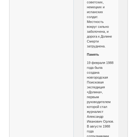
советских,
немецких и
испанских
солдат.
Местность
вокруг сильно
заболочена, и
дорога к Долине
Смерти
затруднена.
Память
19 февраля 1988
года была
создана
новгородская
Поисковая
экспедиция
«Долина»,
первым
руководителем
которой стал
журналист
Александр
Иванович Орлов.
В августе 1988
года
сотрудниками