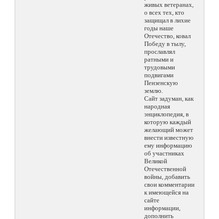
живых ветеранах,
о всех тех, кто
защищал в лихие
годы наше
Отечество, ковал
Победу в тылу,
прославлял
ратными и
трудовыми
подвигами
Пензенскую
землю.
Сайт задуман, как
народная
энциклопедия, в
которую каждый
желающий может
внести известную
ему информацию
об участниках
Великой
Отечественной
войны, добавить
свои комментарии
к имеющейся на
сайте
информации,
дополнить