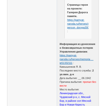
Страница героя
на проекте:
Галерея Дорога
памяти.
https://pamyat-
naroda.ru/heroes/sm-
person_doroga3002159
:
Информация из донесения
о безвозвратных потерях
Управления дивизии
.
https://pamyat-
naroda.ru/heroes/memoria …
ie51332111
:
Камышенков Я. В.
Последнее место службы:
2
уа мин. д-н
Дата выбытия: __.06.1942
Причина выбытия:
пропал без
вести
Место выбытия:
Ленинградская обл.,
Чудовский р-н, с. Мясной
Бор, в районе сел Мясной
Бор и Новая Кересть