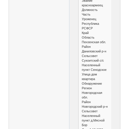
Звание
красноармеец
Должность
Часть
Уроженец
Республика
РСФСР
Край
Область
Пензенская обл.
Район
Даниловский р-н
Сельсовет
Сукоитский с/с
Населенный
пункт Сенодское
Улица дом
квартира
Обнаружение
Регион
Новгородская
обл.
Район
Новгородский р-н
Сельсовет
Населенный
пункт д.Мясной
Бор