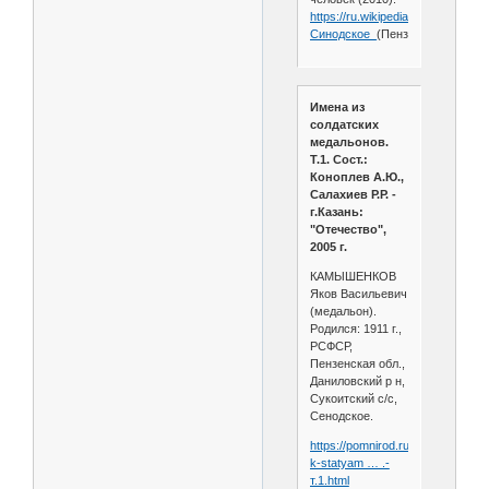
https://ru.wikipedia.org/wiki/
Синодское_
(Пензенская_облас
Имена из
солдатских
медальонов.
Т.1. Сост.:
Коноплев А.Ю.,
Салахиев Р.Р. -
г.Казань:
"Отечество",
2005 г.
КАМЫШЕНКОВ
Яков Васильевич
(медальон).
Родился: 1911 г.,
РСФСР,
Пензенская обл.,
Даниловский р н,
Сукоитский с/с,
Сенодское.
https://pomnirod.ru/materialy-
k-statyam … .-
т.1.html