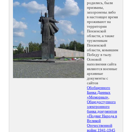
родились, были
призваны,
захоронены либо
в настоящее время
проживают на
территории
Пензенской
области, а также
труженикам
Пензенской
области, ковавшим
Победу в тылу.
Основой
наполнения сайта
являются военные
архивные
документы с
сайтов
Обобщенного
Банка Данных
«Мемориал»
,
Общедоступного
электронного
банка документов
«Подвиг Народа в
Великой
Отечественной
войне 1941-1945