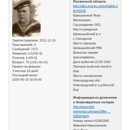
Пензенской области
http://alice.pnzgu.ru/pm/fullinfo.php?
id=63145
Камышенков Яков
Васильевич
Год рождения 1911
Место рождения
Шемышейский р-н
с.Синодское
Зарегистрирован
: 2011-12-19
Место призыва
Приглашений:
0
Шемышейский РВК
Сообщений:
7272
Воинское звание
Уважение:
[+1145/-0]
красноармеец
Позитив:
[+20/-0]
Дата выбытия 22.06.1942
Возраст:
75
[1951-06-24]
Провел на форуме:
Причина выбытия погиб в
3 месяца 29 дней
бою
Последний визит:
Место захоронения
2026-05-18 16:05:49
Новгородская обл.
Новгородский р-н д.Мясной
Бор
Информация из донесения
о безвозвратных потерях
http://www.obd-
memorial.ru/Image2/filte …
935bfc8ef4
Номер записи 62962540
Фамилия Камышенков
Имя Яков