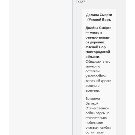
14487
Долина Смерти
(Мясной Бор).
Доли́на Сме́рти
— место к
северо-западу
от деревни
Мясной Бор
Новгородской
области
.
Обнаружить его
можно по
остаткам
узкоколейной
железной дороги
военного
времени.
Во время
Великой
Отечественной
войны здесь на
относительно
небольшом
участке погибли
сотни тысяч