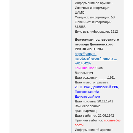
Информация об архиве -
Источник информации:
ЦАМО
Фонд ист. информации: 58
Опись ист. информации:
818883
Дело ист. информации: 1312
Донесение послевоенного
периода Даниловского
РВК 30 июня 1947
.
https://pamyat-
naroda.ru/heroes/memoria …
ie61454287
:
Комышенков
Яков
Васильевич
Дата рождения: __.__.1911
Дата и место призыва:
20.11.1941 Даниловский РВК,
Пензенская обл.,
Даниловский р-н
Дата призыва: 20.11.1941
Воинское звание:
красноармеец
Дата выбытия: 22.06.1942
Причина выбытия:
пропал без
вести
Информация об архиве -