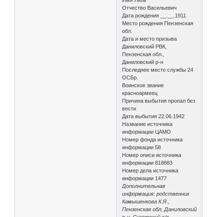
Отчество Васильевич
Дата рождения __.__.1911
Место рождения Пензенская
обл.
Дата и место призыва
Даниловский РВК,
Пензенская обл.,
Даниловский р-н
Последнее место службы 24
ОСБр.
Воинское звание
красноармеец
Причина выбытия пропал без
вести
Дата выбытия 22.06.1942
Название источника
информации ЦАМО
Номер фонда источника
информации 58
Номер описи источника
информации 818883
Номер дела источника
информации 1477
Дополнительная
информация: родственник
Камышенкова К.Я.,
Пензенская обл, Даниловский
р-н, Сукотский с/с