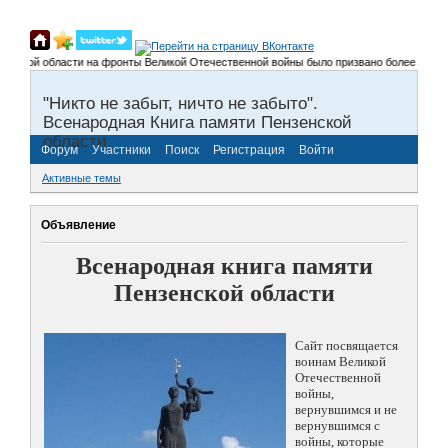
кой области на фронты Великой Отечественной войны было призвано более 300 000 чел
"Никто не забыт, ничто не забыто".
Всенародная Книга памяти Пензенской
области.
Форум
Участники
Поиск
Регистрация
Войти
Активные темы
Объявление
Всенародная книга памяти
Пензенской области
Сайт посвящается
воинам Великой
Отечественной
войны,
вернувшимся и не
вернувшимся с
войны, которые