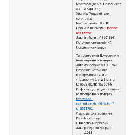
Место рождения: Пензенская
обл., д.Юрсово;
Звание: Рядовой, зам.
политрука;
Место службы: 95 ПО
Причина выбытия:
Пропал
без вести
;
Дата выбытия: 04.07.1941
Источник сведений: КП
Пограничных войск
Тип донесения Донесения о
безвозвратных потерях
Дата донесения 03.09.1941
Название источника
информации гупв 2
управление 1 отд 3 отд-е
ID 9572791(ID 9570694)
Информация из донесения о
безвозвратных потерях
https://obd-
memorial.ru/html/info.htm?
id=9572791
Фамилия Екатериничев
Имя Александр
Отчество Андреевич
Дата рождения/Возраст
__.__.1918