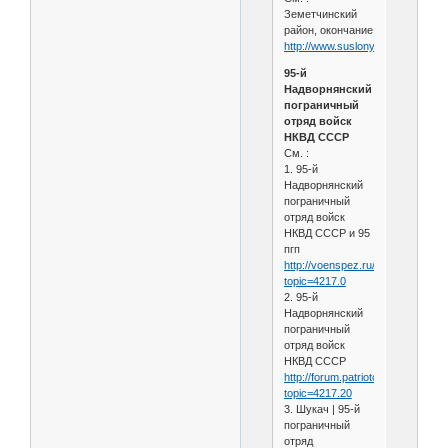
Земетчинский
район, окончание
http://www.suslony.ru/Penzagebi
95-й
Надворнянский
пограничный
отряд войск
НКВД СССР
См. :
1. 95-й
Надворнянский
пограничный
отряд войск
НКВД СССР и 95
пгп
http://voenspez.ru/index.php?
topic=4217.0
2. 95-й
Надворнянский
пограничный
отряд войск
НКВД СССР
http://forum.patriotcenter.ru/index
topic=4217.20
3. Шукач | 95-й
пограничный
отряд