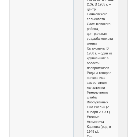
(13). В 1955 г. –
центр
Пашковского
сельсовета
Салтыковского
района,
центральная
усадьба колхоза
имени
Кагановича. В
1958 г. – один из
крупнейших в
области
леспромхозов.
Родина генерал-
полковника,
заместителя
начальника
Генерального
штаба
Вооруженных
Сил России (с
января 2003 г.)
Евгения
Акимовича
Карпова (род. в
1949 г.).
См. :