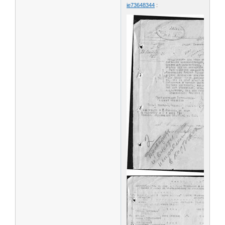
ie73648344
: