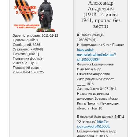
Александр
Андреевич
(1918 - 4 июля
1941, пропал без
вести)
ID 1050308934(ID
Зарегистрирован
: 2011-11-12
1050307401)
Приглашений:
0
Сообщений:
6036
Информация из Книги Памяти
Уважение:
[+780/-0]
https://obd-
Позитив:
[+56/-1]
memorial.ru/html/info.htm?
Провел на форуме:
id=1050308934
2 месяца 1 день
Фамилия Екатериничев
Последний визит:
Имя Александр
2026-08-04 15:06:25
Отчество Андреевич
Дата рождения/Возраст
__.__.1918
Дата выбытия 04.07.1941
Название источника
донесения Всероссийская
Книга Памяти. Пензенская
область. Том 10
В сводной базе данных ВИПЦ
"Отечество"
http://v-
ipc.ru/svodn/4515508:
Екатериничев Александр
Андреевич, 1918 г.р.