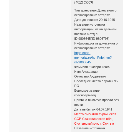
НКВД СССР.
Тип донесения Донесения о
безвозвратных потерях
Дата донесения 20.10.1945
Название источника
информации от на дальнем
востоке 4 отд-е
ID 9808645(ID 9806798)
Информация из донесения о
безвозвратных потерях
https://obd-
memorial.ru/html/info.htm?
id=9808645
Фамилия Екатериничев
Имя Александр
Отчество Андреевич
Последнее место службы 95
ПО
Воинское звание
красноармеец
Причина выбытия пропал без
вести
Дата выбытия 04.07.1941
Место выбытия Украинская
ССР, Станиславская обл.,
Снятынский р-н, г. Снятын
Название источника