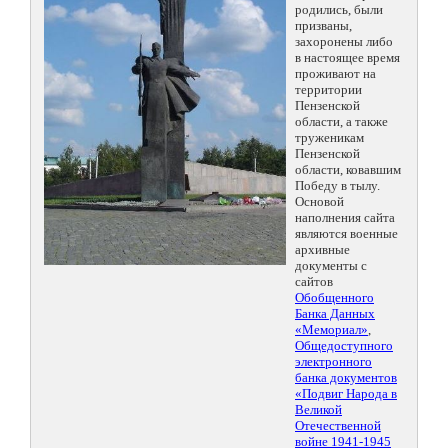
родились, были
призваны,
захоронены либо
в настоящее время
проживают на
территории
Пензенской
области, а также
труженикам
Пензенской
области, ковавшим
Победу в тылу.
Основой
наполнения сайта
являются военные
архивные
документы с
сайтов
Обобщенного
Банка Данных
«Мемориал»
,
Общедоступного
электронного
банка документов
«Подвиг Народа в
Великой
Отечественной
войне 1941-1945