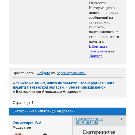
Отечества.
Информацию о
появлении новых
сообщений на
сайте можно
узнавать,
подписавшись на
страничках книги
памяти в
ВКонтакте
,
Телеграмм
или
Твиттер
.
Привет, Гость!
Войдите
или
зарегистрируйтесь
.
»
"Никто не забыт, ничто не забыто". Всенародная Книга
памяти Пензенской области.
»
Земетчинский район
»
Екатериничев Александр Андреевич
Страница:
1
Екатериничев Александр Андреевич
Поделиться
2018-
1
Комиссаров В.А.
05-05 19:54:52
Модератор
Екатериничев