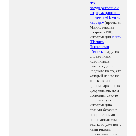
гг.»
,
государственной
информационной
системы «Память
народа»
(проекты
Министерства
обороны РФ),
информация
книги
"Память.
Пензенская
область."
, других
справочных
источников.
Сайт создан в
надежде на то, что
каждый из нас не
только внесёт
данные архивных
документов, но и
дополнит сухую
справочную
информацию
своими бережно
сохраненными
воспоминаниями о
тех, кого уже нет с
нами рядом,
рассказами о ныне