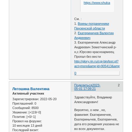
https://www.shukach.com/ru/nod
См. :
1.
Воины-пограничники
Пензенской области
2.
Екатериничев Валентин
Андреевич
3. Екатериничев Александр
Андреевич Земетчинский р-
н,с.Юрсово красноармеец
Пропал без вести
http://glory.rin.ru/cgi-bin/lost.pl?
act=more&amp;id=905413&amp;surnam
0
Поделиться
2023-
2
Легошина Валентина
05-01 17:09:21
Активный участник
Здравствуйте, Владимир
Зарегистрирован
: 2022-05-20
Александрович!
Приглашений:
0
Сообщений:
8500
Вероятно, о нем , но,
Уважение:
[+119/-0]
фамилия: Екатиринечев,
Позитив:
[+0/-1]
Екатеринычев, Екатеринчев,
Провел на форуме:
дата его рождения указана не
10 месяцев 13 дней
во всех документах.
Последний визит: