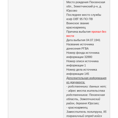
Место рождения Пензенская
обл., Земетчинский р-н, д.
Юрсово
Последнее место службы
юзф ОВТ 95 ПО ПВ
Воинское звание
красноармеец
Причина выбытия
пропал без
вести
Дата выбытия 04.07.1941
Название источника
донесения РГВА
Номер фонда источника
информации 32880
Номер описи источника
информации 1
Номер дела источника
информации 145
Дополнительная информация
из документа:
- родственники: данных нет;
- адрес места жительства
родственников: Пензенская
область, Земетчинский
район, деревня Юрсово;
- красноармеец.
Заместитель политрука, 95
пограничный отряд войск