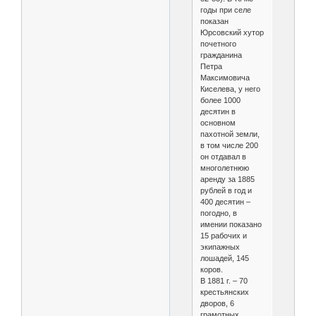
годы при селе
показан
Юрсовский хутор
почетного
гражданина
Петра
Максимовича
Киселева, у него
более 1000
десятин в
основном
пахотной земли,
в том числе 200
он отдавал в
многолетнюю
аренду за 1885
рублей в год и
400 десятин –
погодно, в
имении показано
15 рабочих и
экипажных
лошадей, 145
коров.
В 1881 г. – 70
крестьянских
дворов, 6
грамотных