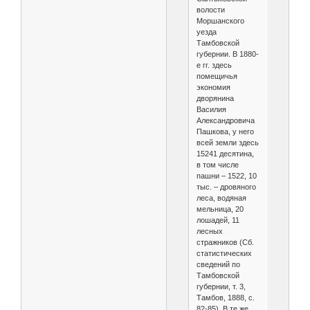
волости
Моршанского
уезда
Тамбовской
губернии. В 1880-
е гг. здесь
помещичья
экономия
дворянина
Василия
Александровича
Пашкова, у него
всей земли здесь
15241 десятина,
в том числе
пашни – 1522, 10
тыс. – дровяного
леса, водяная
мельница, 20
лошадей, 11
лесных
стражников (Сб.
статистических
сведений по
Тамбовской
губернии, т. 3,
Тамбов, 1888, с.
82-85). В те же