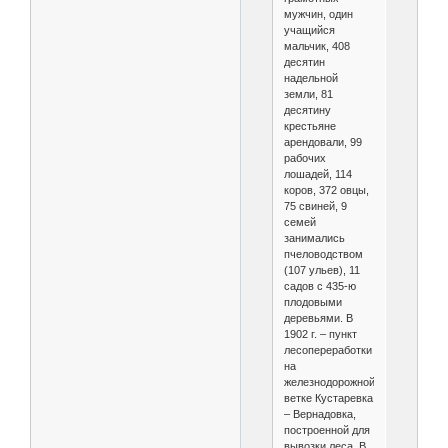
мужчин, один
учащийся
мальчик, 408
десятин
надельной
земли, 81
десятину
крестьяне
арендовали, 99
рабочих
лошадей, 114
коров, 372 овцы,
75 свиней, 9
семей
занимались
пчеловодством
(107 ульев), 11
садов с 435-ю
плодовыми
деревьями. В
1902 г. – пункт
лесопереработки
на
железнодорожной
ветке Кустаревка
– Вернадовка,
построенной для
вывозки леса. В