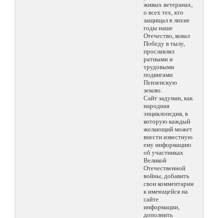
живых ветеранах,
о всех тех, кто
защищал в лихие
годы наше
Отечество, ковал
Победу в тылу,
прославлял
ратными и
трудовыми
подвигами
Пензенскую
землю.
Сайт задуман, как
народная
энциклопедия, в
которую каждый
желающий может
внести известную
ему информацию
об участниках
Великой
Отечественной
войны, добавить
свои комментарии
к имеющейся на
сайте
информации,
дополнить