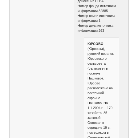
донесения РГВА
Номер фонда источника
информации 32885
Номер описи источника
информации 1
Номер дела источника
информации 263
ЮРСОВО
(Юрсовка),
русский поселок
Юрсовского
сельсовета
(сельсовет в
поселке
Пашково).
Юрсово
расположено на
восточной
окраине
Пашково. На
1.1.2004 г. – 170
хозяйств, 85
жителей.
Основан в
середине 19 в.
помещиком в
Салтыковской