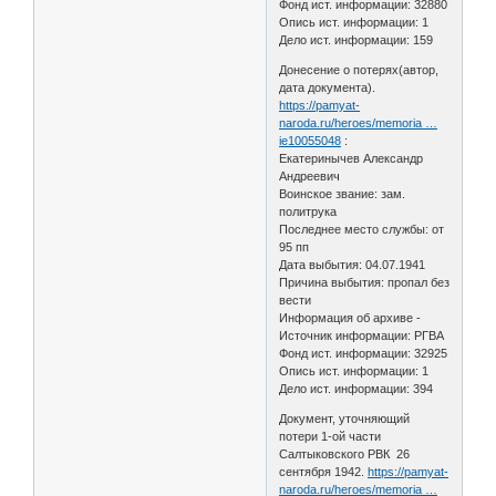
Фонд ист. информации: 32880
Опись ист. информации: 1
Дело ист. информации: 159
Донесение о потерях(автор,
дата документа).
https://pamyat-
naroda.ru/heroes/memoria …
ie10055048
:
Екатеринычев Александр
Андреевич
Воинское звание: зам.
политрука
Последнее место службы: от
95 пп
Дата выбытия: 04.07.1941
Причина выбытия: пропал без
вести
Информация об архиве -
Источник информации: РГВА
Фонд ист. информации: 32925
Опись ист. информации: 1
Дело ист. информации: 394
Документ, уточняющий
потери 1-ой части
Салтыковского РВК 26
сентября 1942.
https://pamyat-
naroda.ru/heroes/memoria …