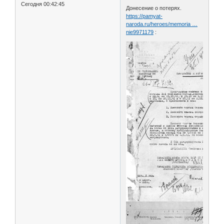
Сегодня 00:42:45
Донесение о потерях.
https://pamyat-
naroda.ru/heroes/memoria …
nie9971179
: