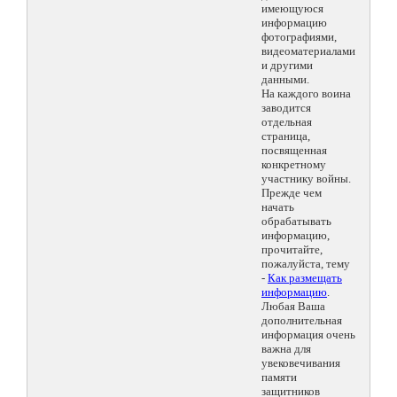
имеющуюся
информацию
фотографиями,
видеоматериалами
и другими
данными.
На каждого воина
заводится
отдельная
страница,
посвященная
конкретному
участнику войны.
Прежде чем
начать
обрабатывать
информацию,
прочитайте,
пожалуйста, тему
-
Как размещать
информацию
.
Любая Ваша
дополнительная
информация очень
важна для
увековечивания
памяти
защитников