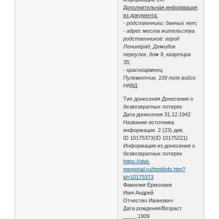
Дополнительная информация
из документа:
- родственники: данных нет;
- адрес места жительства
родственников: город
Ленинград, Демидов
переулок, дом 9, квартира
35;
- красноармеец.
Пулеметчик, 109 полк войск
НКВД.
Тип донесения Донесения о
безвозвратных потерях
Дата донесения 31.12.1942
Название источника
информации 2 (23) див.
ID 10175373(ID 10175221)
Информация из донесения о
безвозвратных потерях
https://obd-
memorial.ru/html/info.htm?
id=10175373
Фамилия Ермолаев
Имя Андрей
Отчество Иванович
Дата рождения/Возраст
__.__.1909