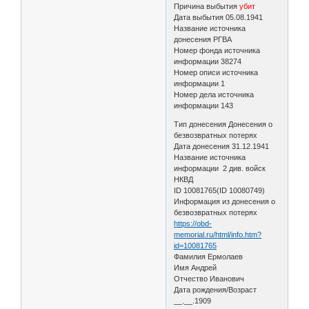
Причина выбытия
убит
Дата выбытия 05.08.1941
Название источника
донесения РГВА
Номер фонда источника
информации 38274
Номер описи источника
информации 1
Номер дела источника
информации 143
Тип донесения Донесения о
безвозвратных потерях
Дата донесения 31.12.1941
Название источника
информации 2 див. войск
НКВД
ID 10081765(ID 10080749)
Информация из донесения о
безвозвратных потерях
https://obd-
memorial.ru/html/info.htm?
id=10081765
Фамилия Ермолаев
Имя Андрей
Отчество Иванович
Дата рождения/Возраст
__.__.1909