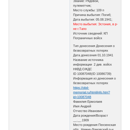
Звание: Рядовой,
пулеметчик;
Место службы: 109 п
Причина выбытия: Погиб;
Дата выбытия: 05.08.1941;
Место выбытия: Эстония, в р-
не г.Тапо
Источник сведений: КП
Пограничных войск
Тип донесения Донесения о
безвозвратных потерях
Дата донесения 01.10.1941
Название источника
информации 2 див. войск
НКВД ОЖДС
ID 10087048(ID 10086739)
Информация из донесения о
безвозвратных потерях
https://obd-
memorial.ru/html/info.htm?
id=10087048
Фамилия Ермолаев
Имя Андрей
Отчество Иванович
Дата рождения/Возраст
__.__.1909
Место рождения Пензенская
обл., Нижне-Ломовский р-н