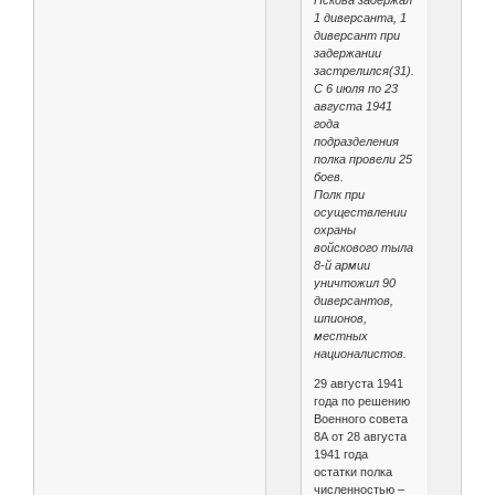
Пскова задержал
1 диверсанта, 1
диверсант при
задержании
застрелился(31).
С 6 июля по 23
августа 1941
года
подразделения
полка провели 25
боев.
Полк при
осуществлении
охраны
войскового тыла
8-й армии
уничтожил 90
диверсантов,
шпионов,
местных
националистов.
29 августа 1941
года по решению
Военного совета
8А от 28 августа
1941 года
остатки полка
численностью –