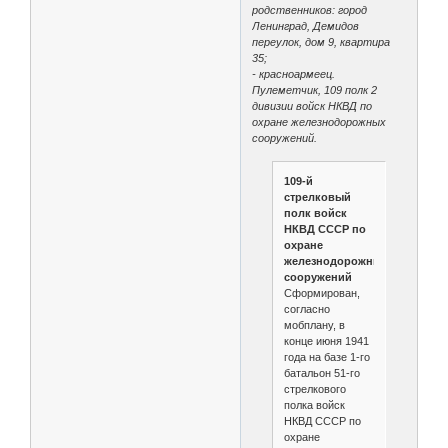
родственников: город
Ленинград, Демидов
переулок, дом 9, квартира
35;
- красноармеец.
Пулеметчик, 109 полк 2
дивизии войск НКВД по
охране железнодорожных
сооружений.
109-й
стрелковый
полк войск
НКВД СССР по
охране
железнодорожных
сооружений
Сформирован,
согласно
мобплану, в
конце июня 1941
года на базе 1-го
батальон 51-го
стрелкового
полка войск
НКВД СССР по
охране