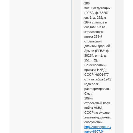
286
военнослужащих
(РГВА, ф. 38261
оп. 1, д. 262, л.
264) влились в
состав 952-го
стрелкового
полка 268-й
стрелковой
дивизии Красной
Армии (РГВА: ф.
38274, оп. 1, д.
151 л. 2).
На основании
приказа НКВД
СССР №001477
от 7 октября 1941
года полк
расформирован.
См. :
109-й
стрелковый полк
войск НКВД
СССР по охране
железнодорожных
сооружений
http://voenspez.ru/index.php?
topic=6807.0