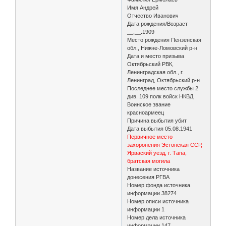
Имя Андрей
Отчество Иванович
Дата рождения/Возраст
__.__.1909
Место рождения Пензенская
обл., Нижне-Ломовский р-н
Дата и место призыва
Октябрьский РВК,
Ленинградская обл., г.
Ленинград, Октябрьский р-н
Последнее место службы 2
див. 109 полк войск НКВД
Воинское звание
красноармеец
Причина выбытия убит
Дата выбытия 05.08.1941
Первичное место
захоронения Эстонская ССР,
Ярваский уезд, г. Тапа,
братская могила
Название источника
донесения РГВА
Номер фонда источника
информации 38274
Номер описи источника
информации 1
Номер дела источника
информации 147