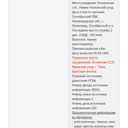
Место рождения Пензенская
губ., Нижне-Ломовский уезд
Дата и место призыва
Октябрьский РВК,
Ленинградская обл., г.
Ленинград, Октябрьский р-н
Последнее место службы 2
див. ОЖДС 109 полк
Воинское звание
красноармеец
Причина выбытия убит
Дата выбытия 05.08.1941
Первичное место
захоронения Эстонская ССР,
Ярваский уезд, г. Тапа,
братская могила
Название источника
донесения РГВА
Номер фонда источника
информации 38261
Номер описи источника
информации 1
Номер дела источника
информации 262
Дополнительная информация
из документа:
- родственники: данных нет;
- адрес места жительства