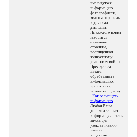
имеющуюся
информацию
фотографиями,
видеоматериалами
и другими
данными.
На каждого воина
заводится
отдельная
страница,
посвященная
конкретному
участнику войны.
Прежде чем
начать
обрабатывать
информацию,
прочитайте,
пожалуйста, тему
-
Как размещать
информацию
.
Любая Ваша
дополнительная
информация очень
важна для
увековечивания
памяти
защитников