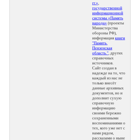
гг.»
,
государственной
информационной
системы «Память
народа»
(проекты
Министерства
обороны РФ),
информация
книги
"Память.
Пензенская
область."
, других
справочных
источников.
Сайт создан в
надежде на то, что
каждый из нас не
только внесёт
данные архивных
документов, но и
дополнит сухую
справочную
информацию
своими бережно
сохраненными
воспоминаниями о
тех, кого уже нет с
нами рядом,
рассказами о ныне