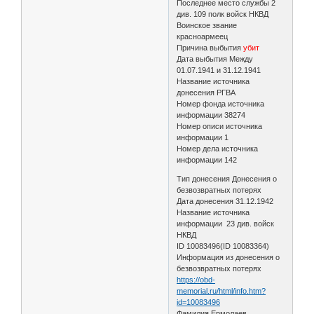
Последнее место службы 2
див. 109 полк войск НКВД
Воинское звание
красноармеец
Причина выбытия
убит
Дата выбытия Между
01.07.1941 и 31.12.1941
Название источника
донесения РГВА
Номер фонда источника
информации 38274
Номер описи источника
информации 1
Номер дела источника
информации 142
Тип донесения Донесения о
безвозвратных потерях
Дата донесения 31.12.1942
Название источника
информации 23 див. войск
НКВД
ID 10083496(ID 10083364)
Информация из донесения о
безвозвратных потерях
https://obd-
memorial.ru/html/info.htm?
id=10083496
Фамилия Ермолаев