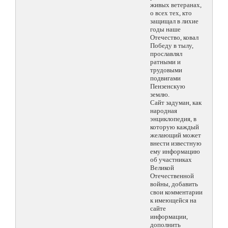
живых ветеранах,
о всех тех, кто
защищал в лихие
годы наше
Отечество, ковал
Победу в тылу,
прославлял
ратными и
трудовыми
подвигами
Пензенскую
землю.
Сайт задуман, как
народная
энциклопедия, в
которую каждый
желающий может
внести известную
ему информацию
об участниках
Великой
Отечественной
войны, добавить
свои комментарии
к имеющейся на
сайте
информации,
дополнить