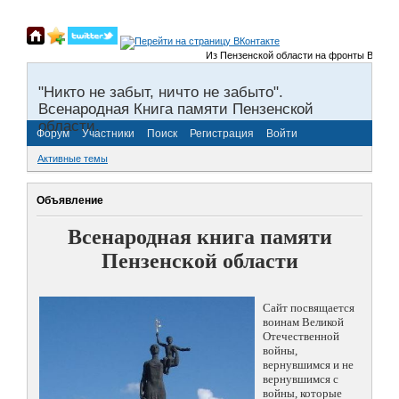
Из Пензенской области на фронты Великой От
"Никто не забыт, ничто не забыто".
Всенародная Книга памяти Пензенской
области.
Форум
Участники
Поиск
Регистрация
Войти
Активные темы
Объявление
Всенародная книга памяти
Пензенской области
Сайт посвящается
воинам Великой
Отечественной
войны,
вернувшимся и не
вернувшимся с
войны, которые