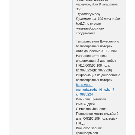
переулок, дом 9, квартира
35;
- красноармеец.
Пулеметчик, 109 полк войск
НКВД по охране
железнодорожных
сооружений.
Тип донесения Донесения о
безвозвратных потерях
Дата донесения 31.12.1941
Название источника
информации 2 див. войск
НКВД ОЖДС 109 полк
ID 9878224(ID 9877926)
Информация из донесения о
безвозвратных потерях
https://obd-
memorial.ru/html/info.htm?
id=9878224
Фамилия Ермолаев
Имя Андрей
Отчество Иванович
Последнее место службы 2
див. ОЖДС 109 полк войск
НКВД
Воинское звание
красноармеец