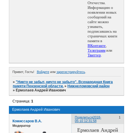
Отечества.
Информацию о
появлении новых
сообщений на
сайте можно
узнавать,
подписавшись на
страничках книги
памяти в
ВКонтакте
,
Телеграмм
или
Твиттер
.
Привет, Гость!
Войдите
или
зарегистрируйтесь
.
»
"Никто не забыт, ничто не забыто". Всенародная Книга
памяти Пензенской области.
»
Нижнеломовский район
»
Ермолаев Андрей Иванович
Страница:
1
Ермолаев Андрей Иванович
Поделиться
2018-
1
Комиссаров В.А.
05-10 12:31:58
Модератор
Ермолаев Андрей