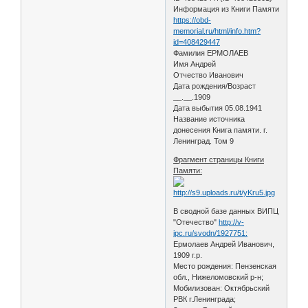
Информация из Книги Памяти
https://obd-
memorial.ru/html/info.htm?
id=408429447
Фамилия ЕРМОЛАЕВ
Имя Андрей
Отчество Иванович
Дата рождения/Возраст
__.__.1909
Дата выбытия 05.08.1941
Название источника
донесения Книга памяти. г.
Ленинград. Том 9
Фрагмент страницы Книги
Памяти:
В сводной базе данных ВИПЦ
"Отечество"
http://v-
ipc.ru/svodn/1927751:
Ермолаев Андрей Иванович,
1909 г.р.
Место рождения: Пензенская
обл., Нижеломовский р-н;
Мобилизован: Октябрьский
РВК г.Ленинграда;