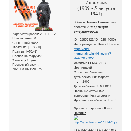
Иванович
(1909 - 5 августа
1941)
В Книге Памяти Пензенской
области
информация
отсутствует
!
Зарегистрирован
: 2011-11-12
Приглашений:
0
ID 402850322(ID 402844006)
Сообщений:
6036
Информация из Книги Памяти
Уважение:
[+780/-0]
https://obd-
Позитив:
[+56/-1]
memorial.ru/html/info.htm?
Провел на форуме:
id=402850322
2 месяца 1 день
Фамилия ЕРМОЛАЕВ
Последний визит:
Имя Андрей
2026-08-04 15:06:25
Отчество Иванович
Дата рождения/Возраст
__.__.1909
Дата выбытия 05.08.1941
Название источника
донесения Книга памяти.
Ярославская область. Том 3
Фрагмент страницы Книги
Памяти:
ID 408429447(ID 408423501)