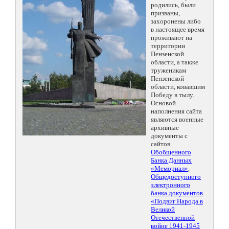
родились, были
призваны,
захоронены либо
в настоящее время
проживают на
территории
Пензенской
области, а также
труженикам
Пензенской
области, ковавшим
Победу в тылу.
Основой
наполнения сайта
являются военные
архивные
документы с
сайтов
Обобщенного
Банка Данных
«Мемориал»
,
Общедоступного
электронного
банка документов
«Подвиг Народа в
Великой
Отечественной
войне 1941-1945