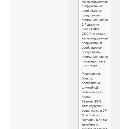
железнодорожных
сооружений и
особо важных
предприятий
промышленности
2-й дивизии
войск НКВД
СССР по охране
железнодорожных
сооружений и
особо важных
предприятий
промышленности
численностью в
532 штыка.
Результаты
боевой,
оперативно-
служебной
деятельности
полка:
29 июня 1941
года гарнизон
роты полка в 17-
00 в 3 км от
Петерси и 45 км
западнее г.