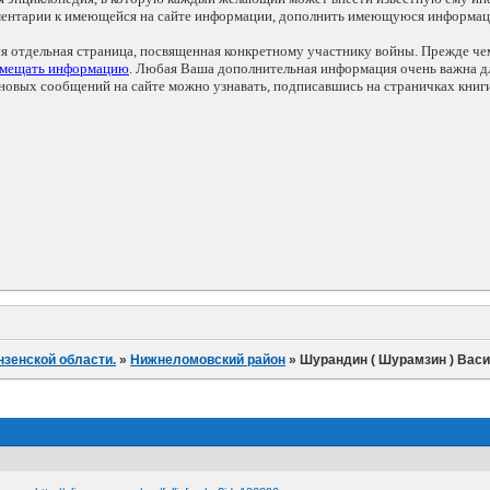
мментарии к имеющейся на сайте информации, дополнить имеющуюся информа
ся отдельная страница, посвященная конкретному участнику войны. Прежде ч
змещать информацию
. Любая Ваша дополнительная информация очень важна дл
овых сообщений на сайте можно узнавать, подписавшись на страничках книг
нзенской области.
»
Нижнеломовский район
»
Шурандин ( Шурамзин ) Вас