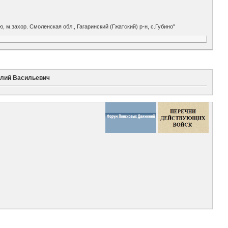
 м.захор. Смоленская обл., Гагаринский (Гжатский) р-н, с.Губино"
илий Васильевич