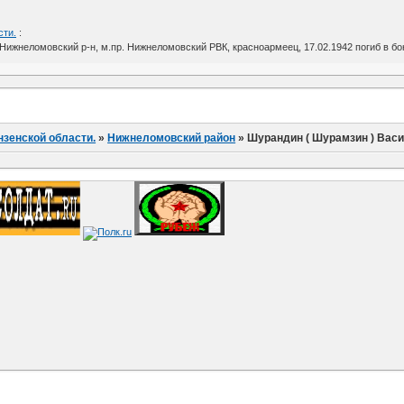
сти.
:
ижнеломовский р-н, м.пр. Нижнеломовский РВК, красноармеец, 17.02.1942 погиб в бою,
нзенской области.
»
Нижнеломовский район
»
Шурандин ( Шурамзин ) Вас