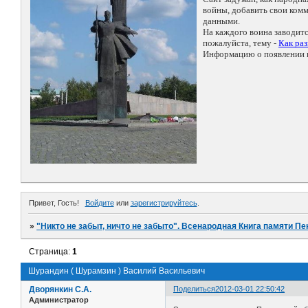
войны, добавить свои ко
данными.
На каждого воина заводит
пожалуйста, тему -
Как ра
Информацию о появлении н
Привет, Гость!
Войдите
или
зарегистрируйтесь
.
»
"Никто не забыт, ничто не забыто". Всенародная Книга памяти Пе
Страница:
1
Шурандин ( Шурамзин ) Василий Васильевич
Дворянкин С.А.
Поделиться
2012-03-01 22:50:42
Администратор