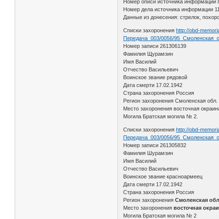
Номер описи источника информации 
Номер дела источника информации 11
Данные из донесения: стрелок, похор
Списки захоронения
http://obd-memori
Передача_003/0056/95_Смоленская_о
Номер записи 261306139
Фамилия Щурамзин
Имя Василий
Отчество Васильевич
Воинское звание рядовой
Дата смерти 17.02.1942
Страна захоронения Россия
Регион захоронения Смоленская обл.
Место захоронения восточная окраина
Могила Братская могила № 2.
Списки захоронения
http://obd-memori
Передача_003/0056/95_Смоленская_о
Номер записи 261305832
Фамилия Шурамзин
Имя Василий
Отчество Васильевич
Воинское звание красноармеец
Дата смерти 17.02.1942
Страна захоронения Россия
Регион захоронения
Смоленская обл
Место захоронения
восточная окраи
Могила Братская могила № 2