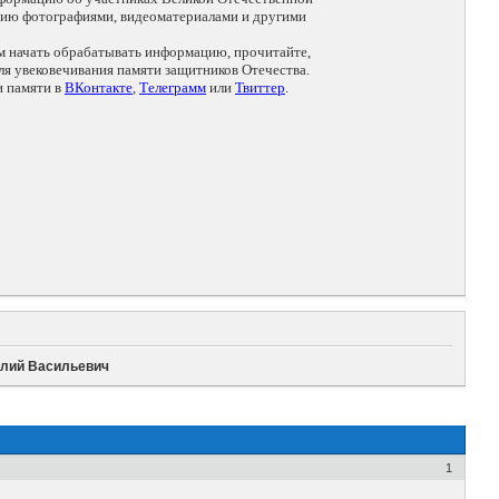
цию фотографиями, видеоматериалами и другими
ем начать обрабатывать информацию, прочитайте,
я увековечивания памяти защитников Отечества.
и памяти в
ВКонтакте
,
Телеграмм
или
Твиттер
.
илий Васильевич
1