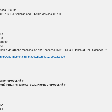
лобода Нижняя
ий РВК, Пензенская обл., Нижне-Ломовский р-н
МО
 58
818883
61.
нен с.Игнатьево Московская обл., родственники - жена, г.Пенза ст.Пеш.Слобода ??
х
http://obd-memorial.ru/Image2/filterima … c9d18af329
:
Нижнеломовский р-н
кий РВК, Пензенская обл., Нижне-Ломовский р-н
МО
 58