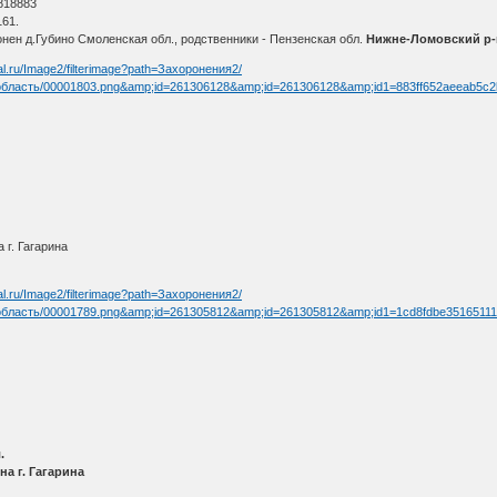
818883
61.
онен д.Губино Смоленская обл., родственники - Пензенская обл.
Нижне-Ломовский р-
al.ru/Image2/filterimage?path=Захоронения2/
бласть/00001803.png&amp;id=261306128&amp;id=261306128&amp;id1=883ff652aeeab5c2
 г. Гагарина
al.ru/Image2/filterimage?path=Захоронения2/
бласть/00001789.png&amp;id=261305812&amp;id=261305812&amp;id1=1cd8fdbe35165111
.
на г. Гагарина