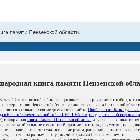
нига памяти Пензенской области.
народная книга памяти Пензенской обл
Великой Отечественной войны, вернувшимся и не вернувшимся с войны, котор
т на территории Пензенской области, а также труженикам Пензенской области
 являются военные архивные документы с сайтов
Обобщенного Банка Данных
а в Великой Отечественной войне 1941-1945 гг.»
,
государственной информаци
), информация
книги "Память. Пензенская область."
, других справочных источ
 то, что каждый из нас не только внесёт данные архивных документов, но и 
оминаниями о тех, кого уже нет с нами рядом, рассказами о ныне живых ветер
в тылу, прославлял ратными и трудовыми подвигами Пензенскую землю.
ая энциклопедия, в которую каждый желающий может внести известную ему и