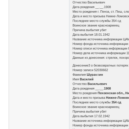
Отчество Васильевич
Дата рождения __.__.1908
Место рождения г. Пенза, ст. Пеш, с
Дата и место призыва Нижне-Ломовск
Последнее место службы 354 сд
Воинское звание красноармеец
Причина выбытия убит
Дата выбытия 18.01.1942
Название источника информации ЦА
Номер фонда источника информации
Номер описи источника информации 
Номер дела источника информации 11
Данные из донесения: стрелок, похоро
Донесение3 о безвозвратных потеря
Номер записи 52030662
Фамилия
Шура
мз
ин
Имя
Василий
Отчество
Васильевич
Дата рождения __.__.
1908
Место рождения
Пензенская обл., 
Дата и место призыва
Нижне-Ломовс
Последнее место службы
354 сд
Воинское звание красноармеец
Причина выбытия убит
Дата выбытия 17.02.1942
Название источника информации ЦА
Номер фонда источника информации