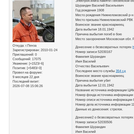
Электрон.книга памяти Пензенской о
Шурандин Василий Васильевич
Год рождения 1908
Место рождения Нижнеломовский р-
Место призыва Нижнеломовский РВК
Воинское звание красноармеец
Дата выбытия 18.01.1942
Причина выбытия погиб в бою
Место захоронения Московская обл. 
Откуда:
г.Пенза
Донесение о безвозвратных потерях
h
Зарегистрирован
: 2010-01-24
Номер записи 52030167
Приглашений:
0
Фамилия Шурандин
Сообщений:
17075
Имя Василий
Уважение:
[+1523/-6]
Отчество Васильевич
Позитив:
[+5483/-0]
Последнее место службы
354 сд
Провел на форуме:
Воинское звание красноармеец
9 месяцев 22 дня
Причина выбытия убит
Последний визит:
Дата выбытия 12.01.1942
2026-07-08 15:06:26
Название источника информации ЦА
Номер фонда источника информации
Номер описи источника информации 
Номер дела источника информации 11
Данные из донесения: стрелок.
Донесение2 о безвозвратных потеря
Номер записи 52030506
Фамилия Шурандин
Имя Василий