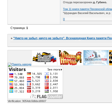
Откуда перезахоронен
д. Губино.
Том 11 книги памяти Пензенской обла
"Шурандин Василий Васильевич, м.р. Н
0
Страница:
1
»
"Никто не забыт, ничто не забыто". Всенародная Книга памяти Пе
Verification: 9054dc0dbbcd0607