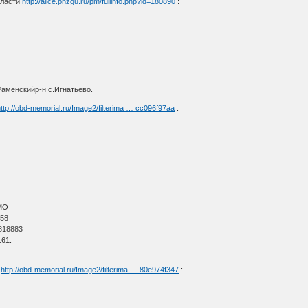
бласти
http://alice.pnzgu.ru/pm/fullinfo.php?id=180890
:
н
Раменскийр-н с.Игнатьево.
ttp://obd-memorial.ru/Image2/filterima … cc096f97aa
:
МО
 58
818883
61.
х
http://obd-memorial.ru/Image2/filterima … 80e974f347
: