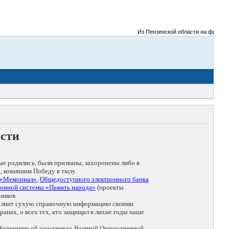
Из Пензенской области на фронты Ве
асти
ые родились, были призваны, захоронены либо в
, ковавшим Победу в тылу.
 «Мемориал»
,
Общедоступного электронного банка
онной системы «Память народа»
(проекты
ников.
дополнит сухую справочную информацию своими
анах, о всех тех, кто защищал в лихие годы наше
нформацию об участниках Великой Отечественной