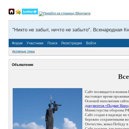
"Никто не забыт, ничто не забыто". Всенародная К
Форум
Участники
Поиск
Регистрация
Войти
Активные темы
Объявление
Все
Сайт посвящается воинам 
настоящее время проживаю
Основой наполнения сайта
документов «Подвиг Народ
Министерства обороны РФ
Сайт создан в надежде на
бережно сохраненными восп
Отечество, ковал Победу 
Сайт задуман, как народн