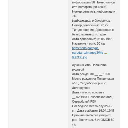
информации 58 Номер описи
ист. информации 18003
Номер дела ист. информации
746
Информация о донесении
Номер донесения: 58122
Тип донесения: Донесения о
безвозвратных потерях
Дата донесения: 03.05.1945
Название части: 50 сд
https://cdn.pamyat-
naroda.ru/images3/Me …
000330.jpg
Луконин Иван Иванович
рядовой
Дата рождения __.__.1920
Место рождения Пензенская
обл., Сердобский р-н, с.
Долгоруково
Дата и место призыва
__.02.1944 Пензенская обл.,
Сердобский РВК
Последнее место службы 2
сп Дата выбытия 16.04.1945
Причина выбытия умер от
ран Госпиталь 614 ОМСБ 50
сд