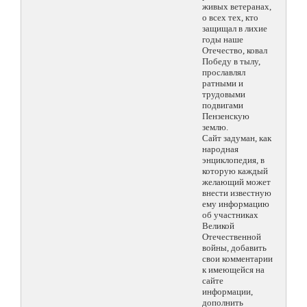
живых ветеранах,
о всех тех, кто
защищал в лихие
годы наше
Отечество, ковал
Победу в тылу,
прославлял
ратными и
трудовыми
подвигами
Пензенскую
землю.
Сайт задуман, как
народная
энциклопедия, в
которую каждый
желающий может
внести известную
ему информацию
об участниках
Великой
Отечественной
войны, добавить
свои комментарии
к имеющейся на
сайте
информации,
дополнить