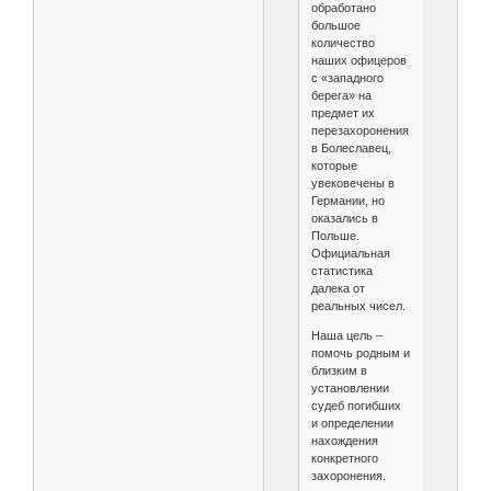
обработано
большое
количество
наших офицеров
с «западного
берега» на
предмет их
перезахоронения
в Болеславец,
которые
увековечены в
Германии, но
оказались в
Польше.
Официальная
статистика
далека от
реальных чисел.
Наша цель –
помочь родным и
близким в
установлении
судеб погибших
и определении
нахождения
конкретного
захоронения.