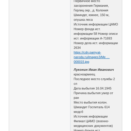
Первичное место
захоронения Германия,
Герлиц окр., д. Колония
Шминдег, южнее, 150 м,
опушка леса
Источник информации ЦАМО
Номер фонда ист.
информации 58 Номер описи
ист. информации А-71693
Номер дела ист. информации
2634
https://cdn.pamyat-
naroda.ru/images3/Me …
000015.jpg
Луконин Иван Иванович
красноармеец
Последнее место службы 2
сп
Дата выбытия 16.04.1945
Причина выбытия умер от
ран
Место выбытия колон.
Шмандит Госпиталь 614
медсб
Источник информации
Филиал ЦАМО (военно-
медицинских документов)
Номер фонда ист.