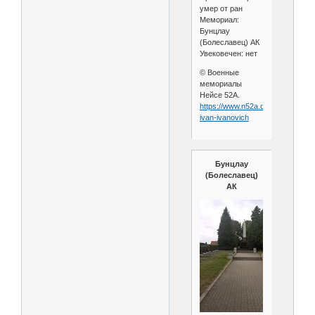
умер от ран
Мемориал:
Бунцлау
(Болеславец) АК
Увековечен: нет
© Военные
мемориалы
Нейсе 52А.
https://www.n52a.de/soldat/lukoni
ivan-ivanovich
Бунцлау
(Болеславец)
АК