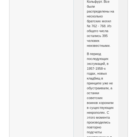
Кольфурт. Все
были
распределены на
несколько
братских могил
№ 762 - 768. Из
общего числа
остались 395
человек
неизвестными.
В период
последующих
эксгумаций, в
1957-1958-х
годах, новых
кладбищ в
принципе уже не
обустраивали, а
останки
советских
воинов хоронили
в существующих
некрополях. С
этого момента
производились
повторно
подсчеты