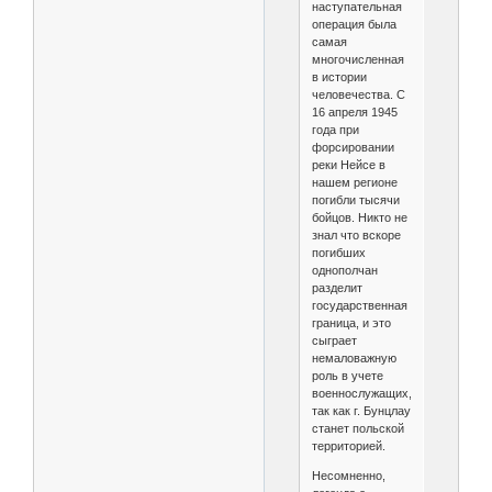
наступательная
операция была
самая
многочисленная
в истории
человечества. С
16 апреля 1945
года при
форсировании
реки Нейсе в
нашем регионе
погибли тысячи
бойцов. Никто не
знал что вскоре
погибших
однополчан
разделит
государственная
граница, и это
сыграет
немаловажную
роль в учете
военнослужащих,
так как г. Бунцлау
станет польской
территорией.
Несомненно,