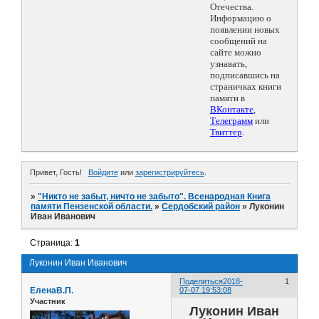
Отечества.
Информацию о
появлении новых
сообщений на
сайте можно
узнавать,
подписавшись на
страничках книги
памяти в
ВКонтакте
,
Телеграмм
или
Твиттер
.
Привет, Гость!
Войдите
или
зарегистрируйтесь
.
»
"Никто не забыт, ничто не забыто". Всенародная Книга
памяти Пензенской области.
»
Сердобский район
»
Луконин
Иван Иванович
Страница:
1
Луконин Иван Иванович
Поделиться
2018-
1
ЕленаВ.П.
07-07 19:53:08
Участник
Луконин Иван