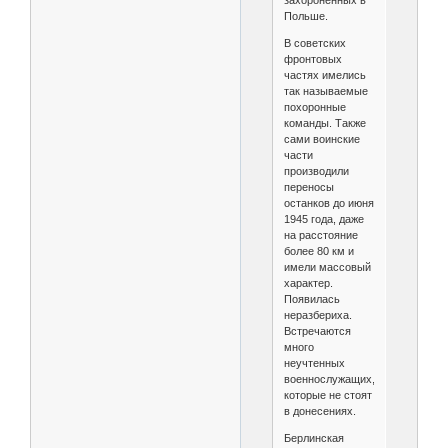
захороненных в
Польше.
В советских
фронтовых
частях имелись
так называемые
похоронные
команды. Также
сами воинские
части
производили
переносы
останков до июня
1945 года, даже
на расстояние
более 80 км и
имели массовый
характер.
Появилась
неразбериха.
Встречаются
много
неучтенных
военнослужащих,
которые не стоят
в донесениях.
Берлинская