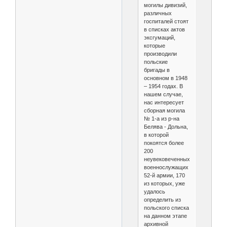
могилы дивизий,
различных
госпиталей стоят
в списках актов
эксгумаций,
которые
производили
польские
бригады в
основном в 1948
– 1954 годах. В
нашем случае,
нас интересует
сборная могила
№ 1-а из р-на
Белява - Дольна,
в которой
покоятся более
200
неувековеченных
военнослужащих
52-й армии, 170
из которых, уже
удалось
определить из
польского списка
на данном этапе
архивной