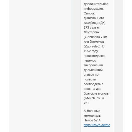
Дополнительная
информация:
Список
дивизионного
кладбища (ДК)
173 сд в н.п.
Лаутербах
(Gozdanin) 7 км
ю-в Згожелец
(Zgorzelec). В
1952 году
производился
перенос
захоронения.
Дальнейший
список по-
польски
распределил
всех на две
братские могилы
(БМ) № 760 и
761.
© Военные
мемориалы
Нейсе 52 А.
https://n52a.de/memorial/bunzlau