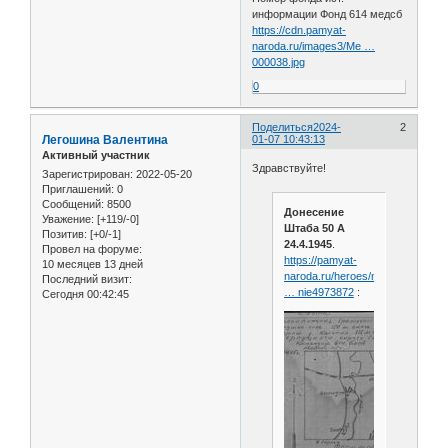
информации Фонд 614 медсб
https://cdn.pamyat-
naroda.ru/images3/Me …
000038.jpg
0
Поделиться
2024-
2
Легошина Валентина
01-07 10:43:13
Активный участник
Здравствуйте!
Зарегистрирован
: 2022-05-20
Приглашений:
0
Сообщений:
8500
Донесение
Уважение:
[+119/-0]
Штаба 50 А
Позитив:
[+0/-1]
24.4.1945
.
Провел на форуме:
https://pamyat-
10 месяцев 13 дней
naroda.ru/heroes/memoria
Последний визит:
… nie4973872
:
Сегодня 00:42:45