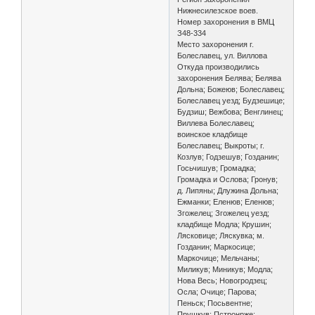
Нижнесилезское воев.
Номер захоронения в ВМЦ
З48-334
Место захоронения г.
Болеславец, ул. Виллова
Откуда производились
захоронения Белява; Белява
Дольна; Божеюв; Болеславец;
Болеславец уезд; Будзешице;
Будзиш; Вежбова; Венглинец;
Виллева Болеславец;
воинское кладбище
Болеславец; Выкроты; г.
Козлув; Годзешув; Гозданин;
Госьчишув; Громадка;
Громадка и Ослова; Гронув;
д. Липяны; Длужина Дольна;
Ежманки; Еленюв; Еленюв;
Згожелец; Згожелец уезд;
кладбище Модла; Крушин;
Лясковице; Ляскувка; м.
Гозданин; Маркосице;
Маркочице; Мельчаны;
Миликув; Миникув; Модла;
Нова Весь; Новогродзец;
Осла; Очице; Парова;
Пеньск; Посьвентне;
Прушкув; Пстронрже;