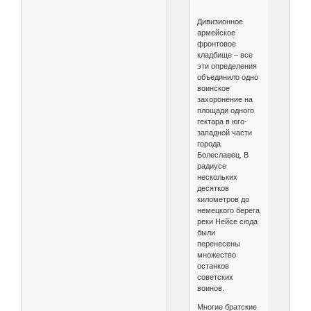
Дивизионное
армейское
фронтовое
кладбище – все
эти определения
объединило одно
воинское
захоронение на
площади одного
гектара в юго-
западной части
города
Болеславец. В
радиусе
нескольких
десятков
километров до
немецкого берега
реки Нейсе сюда
были
перенесены
множество
останков
советских
воинов.
Многие братские