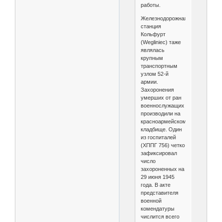
работы.
Железнодорожная
станция
Кольфурт
(Wegliniec) таже
являлась
крупным
транспортным
узлом 52-й
армии.
Захоронения
умерших от ран
военнослужащих
производили на
красноармейском
кладбище. Один
из госпиталей
(ХППГ 756) четко
зафиксировал
число
захороненных на
29 июня 1945
года. В акте
представителя
военной
комендатуры
числится всего