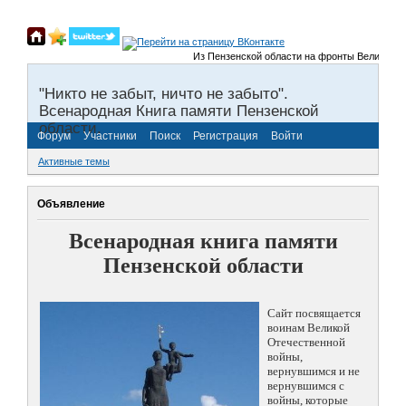
Из Пензенской области на фронты Великой Отечес
"Никто не забыт, ничто не забыто".
Всенародная Книга памяти Пензенской
области.
Форум
Участники
Поиск
Регистрация
Войти
Активные темы
Объявление
Всенародная книга памяти
Пензенской области
Сайт посвящается
воинам Великой
Отечественной
войны,
вернувшимся и не
вернувшимся с
войны, которые