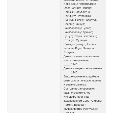
Нова Весь; Новогродзец;
Осла; Очице; Парова;
Пеньск; Посьвентне;
Прушкув; Пстронрже;
Пушкув; Пяски; Радостув
Средни; Рахнув;
Рачиборовице Гурне;
Рачиборовице Дольне;
Рушув; Стары Венглинец;
Стоянув; Суликув;
СуликувСуликув; Тылице;
Червона Вода; Чижиков;
Ягодзин
Дата создания современного
места захоронения
__.__.1945
Дата последнего захоронения
__.__.1945
Вид захоронения кладбище
советских и польских воинов
и военнопленных
Состояние захоронения
удовлетворительное
Кто шефствует над
захоронением Совет Охраны
Памяти Борьбы и
Мученичества Республики
Польши