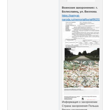
Воинские захоронения:: г.
Болеславец, ул. Виллова
.
https://pamyat-
naroda.ru/memorial/burial/86202815/
Информация о захоронении
Страна захоронения Польша
Регион захоронения