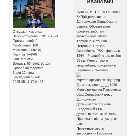
Иванович
Луконин И.И. 1920 г.р., член
ВКП(б),родился в с.
Долгоруково Сердобского
района. Образование
среднее, работал
Откуда:
г. Каменка
Зарегистрирован
: 2018-06-24
зоотехником. Жена -
Приглашений:
0
Тарулина Антонина
Сообщений:
108
Петровна. Призван
Уважение:
[+46/-0]
Сердобским РВК в феврале
Позитив:
[+4/-0]
1944 г. Рядовой, стрелок 2сп
Пол:
Женский
50 сд. Умер от ран в
Возраст:
63
[1962-10-13]
медсанбате, похоронен в
Провел на форуме:
Германии (Саксония).
3 дня 22 часа
Последний визит:
2025-05-11 17:04:22
Дата рождения __.__.1920
Место рождения Пензенская
обл., Сердобский р-н, с.
Долгоруково
Дата и место призыва
Сердобский РВК
Дата выбытия 16.04.1945
Причина выбытия умер от
ран
Первичное место
захоронения Германия