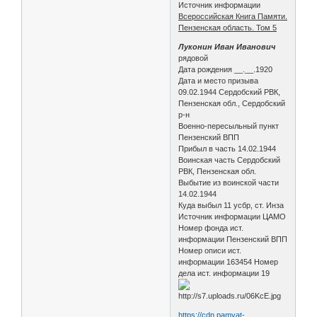
Источник информации
Всероссийская Книга Памяти.
Пензенская область. Том 5
Луконин Иван Иванович
рядовой
Дата рождения __.__.1920
Дата и место призыва
09.02.1944 Сердобский РВК,
Пензенская обл., Сердобский
р-н
Военно-пересыльный пункт
Пензенский ВПП
Прибыл в часть 14.02.1944
Воинская часть Сердобский
РВК, Пензенская обл.
Выбытие из воинской части
14.02.1944
Куда выбыл 11 усбр, ст. Инза
Источник информации ЦАМО
Номер фонда ист.
информации Пензенский ВПП
Номер описи ист.
информации 163454 Номер
дела ист. информации 19
https://cdn.pamyat-