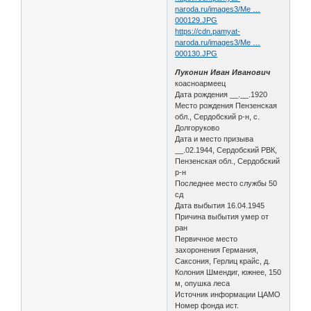
naroda.ru/images3/Me …
000129.JPG
https://cdn.pamyat-
naroda.ru/images3/Me …
000130.JPG
Луконин Иван Иванович
коасноармеец
Дата рождения __.__.1920
Место рождения Пензенская
обл., Сердобский р-н, с.
Долгоруково
Дата и место призыва
__.02.1944, Сердобский РВК,
Пензенская обл., Сердобский
р-н
Последнее место службы 50
сд
Дата выбытия 16.04.1945
Причина выбытия умер от
ран
Первичное место
захоронения Германия,
Саксония, Герлиц крайс, д.
Колония Шмендиг, южнее, 150
м, опушка леса
Источник информации ЦАМО
Номер фонда ист.