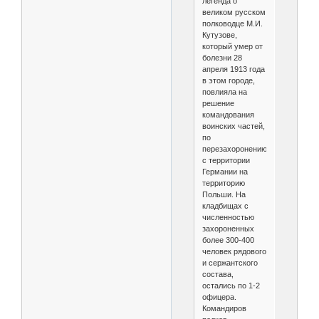
легенда о
великом русском
полководце М.И.
Кутузове,
который умер от
болезни 28
апреля 1913 года
в этом городе,
повлияла на
решение
командования
воинских частей,
по
перезахоронению
с территории
Германии на
территорию
Польши. На
кладбищах с
численностью
захороненных
более 300-400
человек рядового
и сержантского
состава,
остались по 1-2
офицера.
Командиров