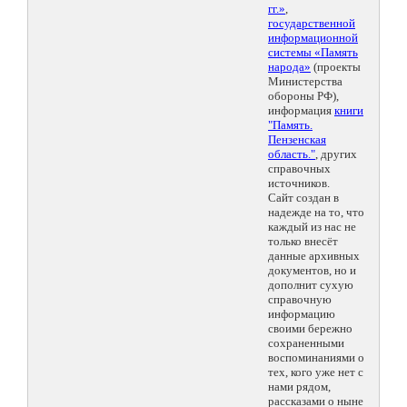
гг.»
,
государственной
информационной
системы «Память
народа»
(проекты
Министерства
обороны РФ),
информация
книги
"Память.
Пензенская
область."
, других
справочных
источников.
Сайт создан в
надежде на то, что
каждый из нас не
только внесёт
данные архивных
документов, но и
дополнит сухую
справочную
информацию
своими бережно
сохраненными
воспоминаниями о
тех, кого уже нет с
нами рядом,
рассказами о ныне