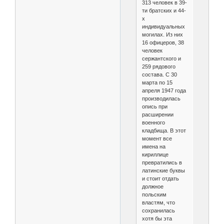
313 человек в 39-
ти братских и 44-
х
индивидуальных
могилах. Из них
16 офицеров, 38
человек
сержантского и
259 рядового
состава. С 30
марта по 15
апреля 1947 года
производилась
опись при
расширении
военного
кладбища. В этот
момент все
имена на
кириллице
превратились в
латинские буквы
и стоит отдать
должное
польским
властям, что
сохранилась
хотя бы эта