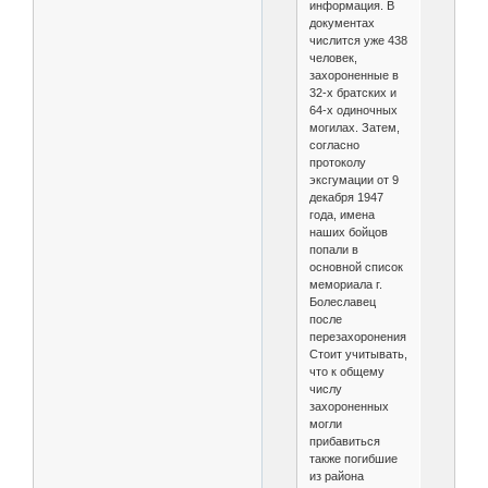
информация. В
документах
числится уже 438
человек,
захороненные в
32-х братских и
64-х одиночных
могилах. Затем,
согласно
протоколу
эксгумации от 9
декабря 1947
года, имена
наших бойцов
попали в
основной список
мемориала г.
Болеславец
после
перезахоронения.
Стоит учитывать,
что к общему
числу
захороненных
могли
прибавиться
также погибшие
из района