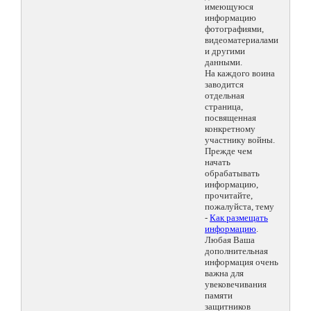
имеющуюся
информацию
фотографиями,
видеоматериалами
и другими
данными.
На каждого воина
заводится
отдельная
страница,
посвященная
конкретному
участнику войны.
Прежде чем
начать
обрабатывать
информацию,
прочитайте,
пожалуйста, тему
-
Как размещать
информацию
.
Любая Ваша
дополнительная
информация очень
важна для
увековечивания
памяти
защитников