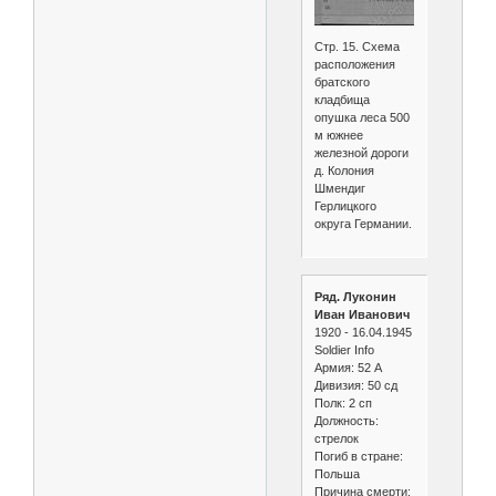
Стр. 15. Схема
расположения
братского
кладбища
опушка леса 500
м южнее
железной дороги
д. Колония
Шмендиг
Герлицкого
округа Германии.
Ряд. Луконин
Иван Иванович
1920 - 16.04.1945
Soldier Info
Армия: 52 А
Дивизия: 50 сд
Полк: 2 сп
Должность:
стрелок
Погиб в стране:
Польша
Причина смерти: