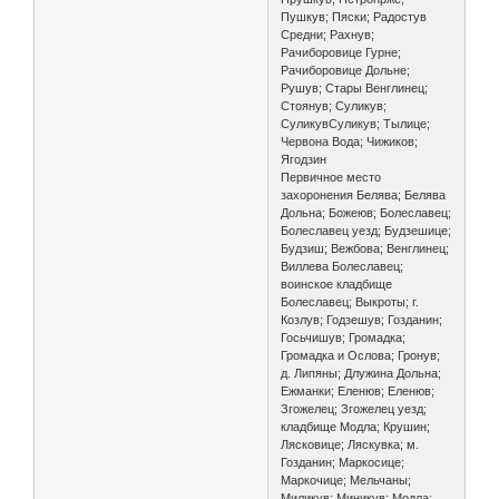
Пушкув; Пяски; Радостув
Средни; Рахнув;
Рачиборовице Гурне;
Рачиборовице Дольне;
Рушув; Стары Венглинец;
Стоянув; Суликув;
СуликувСуликув; Тылице;
Червона Вода; Чижиков;
Ягодзин
Первичное место
захоронения Белява; Белява
Дольна; Божеюв; Болеславец;
Болеславец уезд; Будзешице;
Будзиш; Вежбова; Венглинец;
Виллева Болеславец;
воинское кладбище
Болеславец; Выкроты; г.
Козлув; Годзешув; Гозданин;
Госьчишув; Громадка;
Громадка и Ослова; Гронув;
д. Липяны; Длужина Дольна;
Ежманки; Еленюв; Еленюв;
Згожелец; Згожелец уезд;
кладбище Модла; Крушин;
Лясковице; Ляскувка; м.
Гозданин; Маркосице;
Маркочице; Мельчаны;
Миликув; Миникув; Модла;