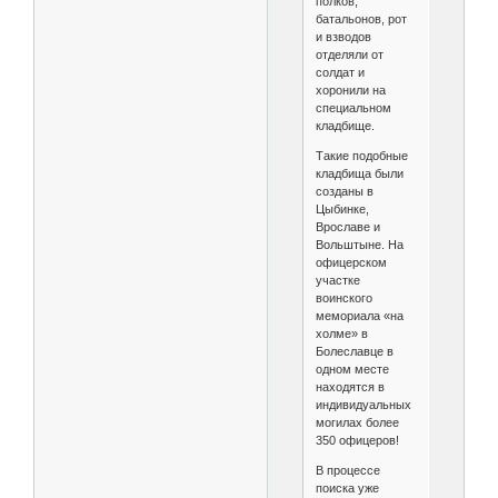
полков,
батальонов, рот
и взводов
отделяли от
солдат и
хоронили на
специальном
кладбище.
Такие подобные
кладбища были
созданы в
Цыбинке,
Врославе и
Вольштыне. На
офицерском
участке
воинского
мемориала «на
холме» в
Болеславце в
одном месте
находятся в
индивидуальных
могилах более
350 офицеров!
В процессе
поиска уже