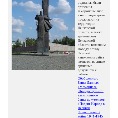
родились, были
призваны,
захоронены либо
в настоящее время
проживают на
территории
Пензенской
области, а также
труженикам
Пензенской
области, ковавшим
Победу в тылу.
Основой
наполнения сайта
являются военные
архивные
документы с
сайтов
Обобщенного
Банка Данных
«Мемориал»
,
Общедоступного
электронного
банка документов
«Подвиг Народа в
Великой
Отечественной
войне 1941-1945