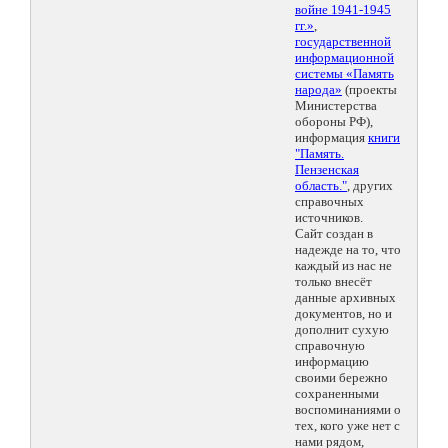
войне 1941-1945
гг.»
,
государственной
информационной
системы «Память
народа»
(проекты
Министерства
обороны РФ),
информация
книги
"Память.
Пензенская
область."
, других
справочных
источников.
Сайт создан в
надежде на то, что
каждый из нас не
только внесёт
данные архивных
документов, но и
дополнит сухую
справочную
информацию
своими бережно
сохраненными
воспоминаниями о
тех, кого уже нет с
нами рядом,