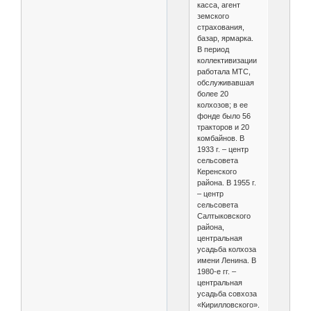
касса, агент
земского
страхования,
базар, ярмарка.
В период
коллективизации
работала МТС,
обслуживавшая
более 20
колхозов; в ее
фонде было 56
тракторов и 20
комбайнов. В
1933 г. – центр
сельсовета
Керенского
района. В 1955 г.
– центр
сельсовета
Салтыковского
района,
центральная
усадьба колхоза
имени Ленина. В
1980-е гг. –
центральная
усадьба совхоза
«Кирилловского».