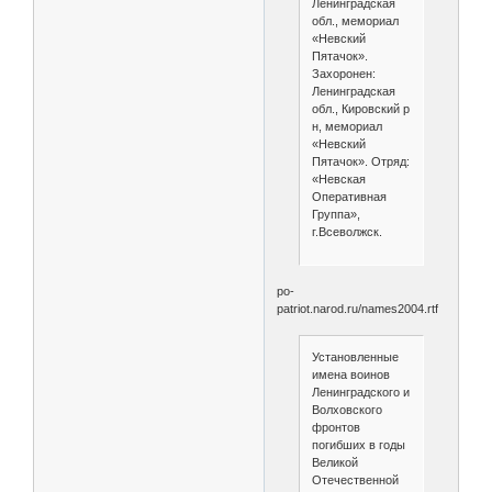
Ленинградская
обл., мемориал
«Невский
Пятачок».
Захоронен:
Ленинградская
обл., Кировский р
н, мемориал
«Невский
Пятачок». Отряд:
«Невская
Оперативная
Группа»,
г.Всеволжск.
po-
patriot.narod.ru/names2004.rtf
Установленные
имена воинов
Ленинградского и
Волховского
фронтов
погибших в годы
Великой
Отечественной