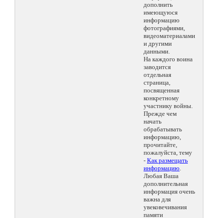
дополнить
имеющуюся
информацию
фотографиями,
видеоматериалами
и другими
данными.
На каждого воина
заводится
отдельная
страница,
посвященная
конкретному
участнику войны.
Прежде чем
начать
обрабатывать
информацию,
прочитайте,
пожалуйста, тему
-
Как размещать
информацию
.
Любая Ваша
дополнительная
информация очень
важна для
увековечивания
памяти