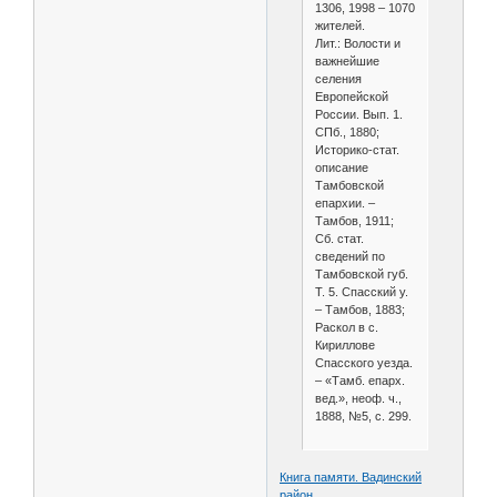
1306, 1998 – 1070
жителей.
Лит.: Волости и
важнейшие
селения
Европейской
России. Вып. 1.
СПб., 1880;
Историко-стат.
описание
Тамбовской
епархии. –
Тамбов, 1911;
Сб. стат.
сведений по
Тамбовской губ.
Т. 5. Спасский у.
– Тамбов, 1883;
Раскол в с.
Кириллове
Спасского уезда.
– «Тамб. епарх.
вед.», неоф. ч.,
1888, №5, с. 299.
Книга памяти. Вадинский
район