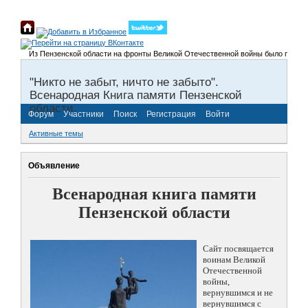
Из Пензенской области на фронты Великой Отечественной войны было призвано бо
"Никто не забыт, ничто не забыто".
Всенародная Книга памяти Пензенской
области.
Форум
Участники
Поиск
Регистрация
Войти
Активные темы
Объявление
Всенародная книга памяти
Пензенской области
Сайт посвящается
воинам Великой
Отечественной
войны,
вернувшимся и не
вернувшимся с