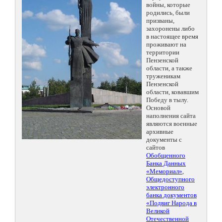
войны, которые
родились, были
призваны,
захоронены либо
в настоящее время
проживают на
территории
Пензенской
области, а также
труженикам
Пензенской
области, ковавшим
Победу в тылу.
Основой
наполнения сайта
являются военные
архивные
документы с
сайтов
Обобщенного
Банка Данных
«Мемориал»
,
Общедоступного
электронного
банка документов
«Подвиг Народа в
Великой
Отечественной