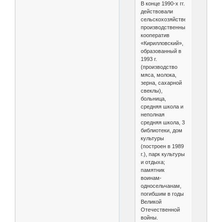
В конце 1990-х гг.
действовали
сельскохозяйственный
производственный
кооператив
«Кирилловский»,
образованный в
1993 г.
(производство
мяса, молока,
зерна, сахарной
свеклы),
больница,
средняя школа и
неполная
средняя школа, 3
библиотеки, дом
культуры
(построен в 1989
г.), парк культуры
и отдыха;
памятник
воинам-
односельчанам,
погибшим в годы
Великой
Отечественной
войны.