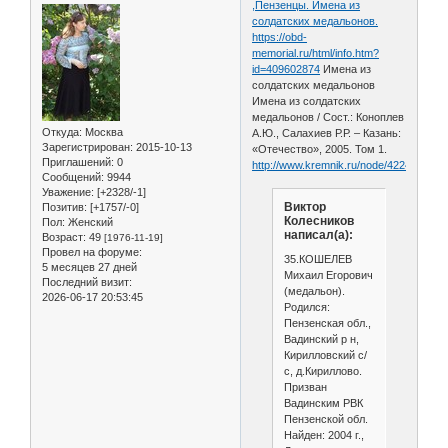
,Пензенцы. Имена из
солдатских медальонов.
https://obd-
memorial.ru/html/info.htm?
id=409602874
Имена из
солдатских медальонов
Имена из солдатских
медальонов / Сост.: Коноплев
Откуда:
Москва
А.Ю., Салахиев Р.Р. – Казань:
Зарегистрирован
: 2015-10-13
«Отечество», 2005. Том 1.
Приглашений:
0
http://www.kremnik.ru/node/422419
Сообщений:
9944
Уважение:
[+2328/-1]
Виктор
Позитив:
[+1757/-0]
Колесников
Пол:
Женский
написал(а):
Возраст:
49
[1976-11-19]
Провел на форуме:
35.КОШЕЛЕВ
5 месяцев 27 дней
Михаил Егорович
Последний визит:
(медальон).
2026-06-17 20:53:45
Родился:
Пензенская обл.,
Вадинский р н,
Кирилловский с/
с, д.Кириллово.
Призван
Вадинским РВК
Пензенской обл.
Найден: 2004 г.,