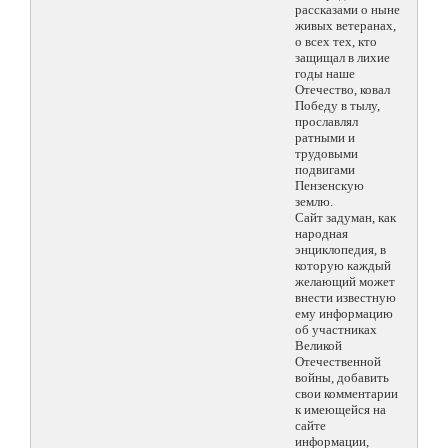
рассказами о ныне
живых ветеранах,
о всех тех, кто
защищал в лихие
годы наше
Отечество, ковал
Победу в тылу,
прославлял
ратными и
трудовыми
подвигами
Пензенскую
землю.
Сайт задуман, как
народная
энциклопедия, в
которую каждый
желающий может
внести известную
ему информацию
об участниках
Великой
Отечественной
войны, добавить
свои комментарии
к имеющейся на
сайте
информации,