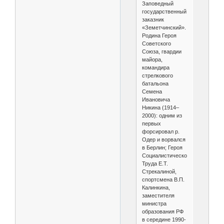
Заповедный
государственный
заказник
«Земетчинский».
Родина Героя
Советского
Союза, гвардии
майора,
командира
стрелкового
батальона
Семена
Ивановича
Никина (1914–
2000): одним из
первых
форсировал р.
Одер и ворвался
в Берлин; Героя
Социалистического
Труда Е.Т.
Стрекалиной,
спортсмена В.П.
Калинкина,
заместителя
министра
образования РФ
в середине 1990-