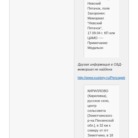
Невский
Пятачок, поле
Захоронен:
Мемориал
“Невский
Пятачок”,
17.09.04 г. КП или
ЦАМО ----
Примечание:
Медальон
Другая информация в ОБД-
мемориал не найдена
http://www.suslony.ru/Penzagebiet/zeme
КИРИЛЛОВО
(Кириловка),
русское село,
центр
сельсовета
[Земетчинского
р-на Пензенской
обл.], в 32 км к
северу от пгт
Земетчино, в 18