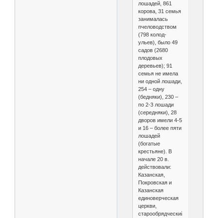
лошадей, 861
корова, 31 семья
занималась
пчеловодством
(798 колод-
ульев), было 49
садов (2680
плодовых
деревьев); 91
семья не имела
ни одной лошади,
254 – одну
(бедняки), 230 –
по 2-3 лошади
(середняки), 28
дворов имели 4-5
и 16 – более пяти
лошадей
(богатые
крестьяне). В
начале 20 в.
действовали:
Казанская,
Покровская и
Казанская
единоверческая
церкви,
старообрядческий