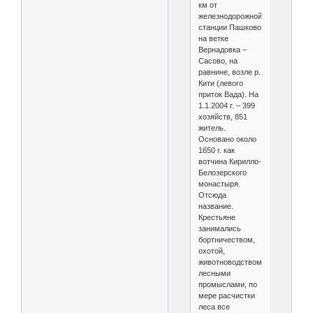
км от
железнодорожной
станции Пашково
на ветке
Вернадовка –
Сасово, на
равнине, возле р.
Кити (левого
приток Вада). На
1.1.2004 г. – 399
хозяйств, 851
житель.
Основано около
1650 г. как
вотчина Кирилло-
Белозерского
монастыря.
Отсюда
название.
Крестьяне
занимались
бортничеством,
охотой,
животноводством,
лесными
промыслами, по
мере расчистки
леса все