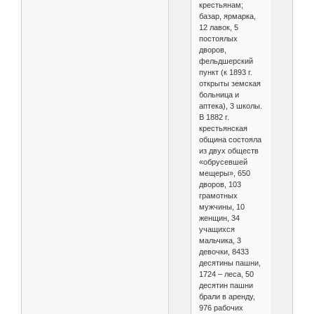
крестьянам;
базар, ярмарка,
12 лавок, 5
постоялых
дворов,
фельдшерский
пункт (к 1893 г.
открыты земская
больница и
аптека), 3 школы.
В 1882 г.
крестьянская
община состояла
из двух обществ
«обрусевшей
мещеры», 650
дворов, 103
грамотных
мужчины, 10
женщин, 34
учащихся
мальчика, 3
девочки, 8433
десятины пашни,
1724 – леса, 50
десятин пашни
брали в аренду,
976 рабочих