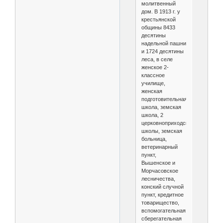
молитвенный
дом. В 1913 г. у
крестьянской
общины 8433
десятины
надельной пашни
и 1724 десятины
леса, в селе
женское 2-
классное
училище,
женская
подготовительная
школа, земская
школа, 2
церковноприходские
школы, земская
больница,
ветеринарный
пункт,
Вышенское и
Морчасовское
лесничества,
конский случной
пункт, кредитное
товарищество,
вспомогательная
сберегательная