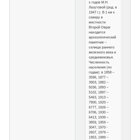
х годов М.Н.
Лазутовой (род. в
1947 г.). В 1 км к
северу в
местности
Второй Овраг
находится
археологический
памятник –
селище раннего
железного века и
средневековья.
Численность
населения (по
годам): в 1858 –
3596, 1877 –
3903, 1882 –
5036, 1893 –
5102, 1897 –
5463, 1913 –
7900, 1920 –
6777, 1926 –
6706, 1930 –
6413, 1939 –
3859, 1959 –
3047, 1970 -
2607, 1979 –
1953, 1989 –