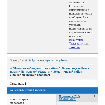
защитников
Отечества.
Информацию о
появлении новых
сообщений на
сайте можно
узнавать,
подписавшись на
страничках книги
памяти в
ВКонтакте
,
Телеграмм
или
Твиттер
.
Привет, Гость!
Войдите
или
зарегистрируйтесь
.
»
"Никто не забыт, ничто не забыто". Всенародная Книга
памяти Пензенской области.
»
Земетчинский район
»
Кошелев Михаил Егорович
Страница:
1
Кошелев Михаил Егорович
Поделиться
2018-
1
простомария
09-28 05:20:23
Модератор