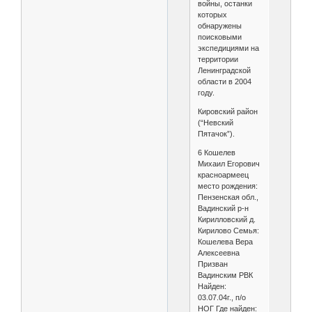
войны, останки
которых
обнаружены
поисковыми
экспедициями на
территории
Ленинградской
области в 2004
году.
Кировский район
(“Невский
Пятачок”).
6 Кошелев
Михаил Егорович
красноармеец
место рождения:
Пензенская обл.,
Вадинский р-н
Кирилловский д.
Кирилово Семья:
Кошелева Вера
Алексеевна
Призван
Вадинским РВК
Найден:
03.07.04г., п/о
НОГ Где найден: