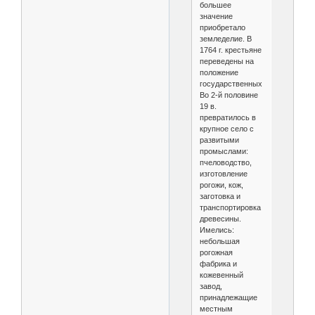
большее
значение
приобретало
земледелие. В
1764 г. крестьяне
переведены на
положение
государственных.
Во 2-й половине
19 в.
превратилось в
крупное село с
развитыми
промыслами:
пчеловодство,
изготовление
рогожи, кож,
заготовка и
транспортировка
древесины.
Имелись:
небольшая
рогожная
фабрика и
кожевенный
завод,
принадлежащие
местным