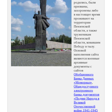
родились, были
призваны,
захоронены либо
в настоящее время
проживают на
территории
Пензенской
области, а также
труженикам
Пензенской
области, ковавшим
Победу в тылу.
Основой
наполнения сайта
являются военные
архивные
документы с
сайтов
Обобщенного
Банка Данных
«Мемориал»
,
Общедоступного
электронного
банка документов
«Подвиг Народа в
Великой
Отечественной
войне 1941-1945