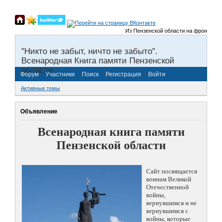
Из Пензенской области на фронты Вели
"Никто не забыт, ничто не забыто".
Всенародная Книга памяти Пензенской
области.
Форум
Участники
Поиск
Регистрация
Войти
Активные темы
Объявление
Всенародная книга памяти
Пензенской области
Сайт посвящается
воинам Великой
Отечественной
войны,
вернувшимся и не
вернувшимся с
войны, которые