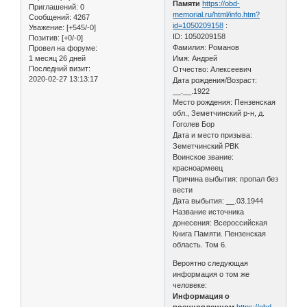
Памяти
https://obd-
Приглашений:
0
memorial.ru/html/info.htm?
Сообщений:
4267
id=1050209158
:
Уважение:
[+545/-0]
ID: 1050209158
Позитив:
[+0/-0]
Фамилия: Романов
Провел на форуме:
1 месяц 26 дней
Имя: Андрей
Последний визит:
Отчество: Алексеевич
2020-02-27 13:13:17
Дата рождения/Возраст:
__.__.1922
Место рождения: Пензенская
обл., Земетчинский р-н, д.
Гоголев Бор
Дата и место призыва:
Земетчинский РВК
Воинское звание:
красноармеец
Причина выбытия: пропал без
вести
Дата выбытия: __.03.1944
Название источника
донесения: Всероссийская
Книга Памяти. Пензенская
область. Том 6.
Вероятно следующая
информация о том же
человеке:
Информация о
военнопленном
https://obd-