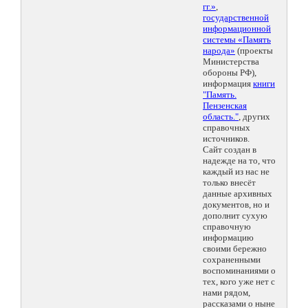
гг.»
,
государственной
информационной
системы «Память
народа»
(проекты
Министерства
обороны РФ),
информация
книги
"Память.
Пензенская
область."
, других
справочных
источников.
Сайт создан в
надежде на то, что
каждый из нас не
только внесёт
данные архивных
документов, но и
дополнит сухую
справочную
информацию
своими бережно
сохраненными
воспоминаниями о
тех, кого уже нет с
нами рядом,
рассказами о ныне