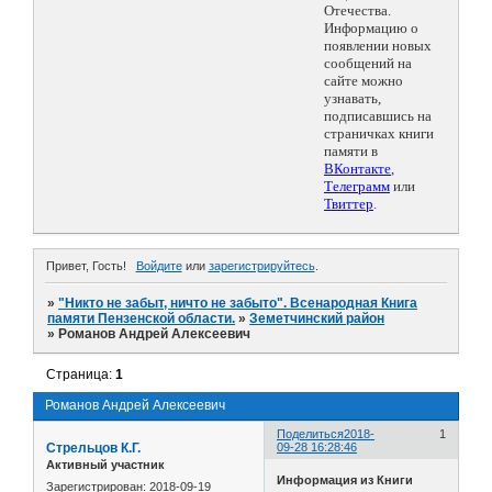
Отечества.
Информацию о
появлении новых
сообщений на
сайте можно
узнавать,
подписавшись на
страничках книги
памяти в
ВКонтакте
,
Телеграмм
или
Твиттер
.
Привет, Гость!
Войдите
или
зарегистрируйтесь
.
»
"Никто не забыт, ничто не забыто". Всенародная Книга
памяти Пензенской области.
»
Земетчинский район
»
Романов Андрей Алексеевич
Страница:
1
Романов Андрей Алексеевич
Поделиться
2018-
1
Стрельцов К.Г.
09-28 16:28:46
Активный участник
Информация из Книги
Зарегистрирован
: 2018-09-19