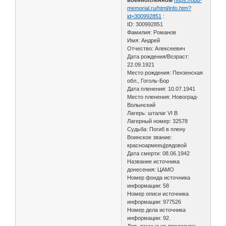
memorial.ru/html/info.htm?
id=300992851
:
ID: 300992851
Фамилия: Романов
Имя: Андрей
Отчество: Алексеевич
Дата рождения/Возраст:
22.09.1921
Место рождения: Пензенская
обл., Гоголь-Бор
Дата пленения: 10.07.1941
Место пленения: Новоград-
Волынский
Лагерь: шталаг VI B
Лагерный номер: 32578
Судьба: Погиб в плену
Воинское звание:
красноармеец|рядовой
Дата смерти: 08.06.1942
Название источника
донесения: ЦАМО
Номер фонда источника
информации: 58
Номер описи источника
информации: 977526
Номер дела источника
информации: 92.
Доп. данные из документа: