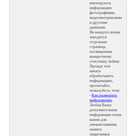
имеющуюся
информацию
фотографиями,
видеоматериалами
и другими
данными.
На каждого воина
заводится
отдельная
страница,
посвященная
конкретному
участнику войны.
Прежде чем
начать
обрабатывать
информацию,
прочитайте,
пожалуйста, тему
-
Как размещать
информацию
.
Любая Ваша
дополнительная
информация очень
важна для
увековечивания
памяти
защитников