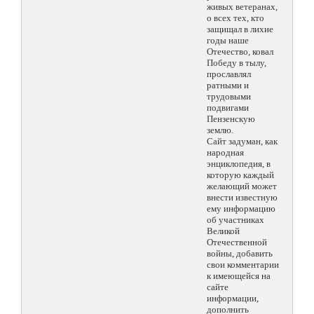
живых ветеранах,
о всех тех, кто
защищал в лихие
годы наше
Отечество, ковал
Победу в тылу,
прославлял
ратными и
трудовыми
подвигами
Пензенскую
землю.
Сайт задуман, как
народная
энциклопедия, в
которую каждый
желающий может
внести известную
ему информацию
об участниках
Великой
Отечественной
войны, добавить
свои комментарии
к имеющейся на
сайте
информации,
дополнить