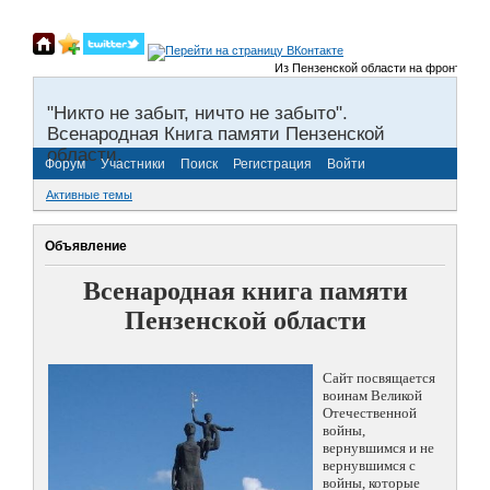
Из Пензенской области на фронты Велик
"Никто не забыт, ничто не забыто".
Всенародная Книга памяти Пензенской
области.
Форум
Участники
Поиск
Регистрация
Войти
Активные темы
Объявление
Всенародная книга памяти
Пензенской области
Сайт посвящается
воинам Великой
Отечественной
войны,
вернувшимся и не
вернувшимся с
войны, которые