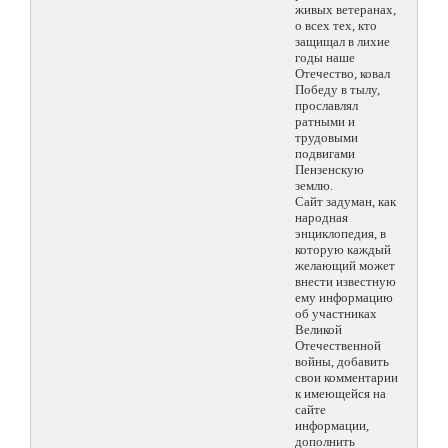
живых ветеранах,
о всех тех, кто
защищал в лихие
годы наше
Отечество, ковал
Победу в тылу,
прославлял
ратными и
трудовыми
подвигами
Пензенскую
землю.
Сайт задуман, как
народная
энциклопедия, в
которую каждый
желающий может
внести известную
ему информацию
об участниках
Великой
Отечественной
войны, добавить
свои комментарии
к имеющейся на
сайте
информации,
дополнить