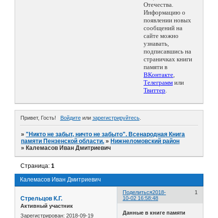
Отечества.
Информацию о
появлении новых
сообщений на
сайте можно
узнавать,
подписавшись на
страничках книги
памяти в
ВКонтакте
,
Телеграмм
или
Твиттер
.
Привет, Гость!
Войдите
или
зарегистрируйтесь
.
»
"Никто не забыт, ничто не забыто". Всенародная Книга
памяти Пензенской области.
»
Нижнеломовский район
»
Калемасов Иван Дмитриевич
Страница:
1
Калемасов Иван Дмитриевич
Поделиться
2018-
1
Стрельцов К.Г.
10-02 16:58:48
Активный участник
Данные в книге памяти
Зарегистрирован
: 2018-09-19