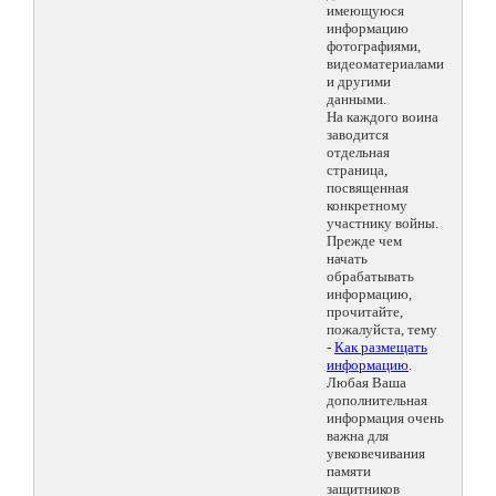
имеющуюся
информацию
фотографиями,
видеоматериалами
и другими
данными.
На каждого воина
заводится
отдельная
страница,
посвященная
конкретному
участнику войны.
Прежде чем
начать
обрабатывать
информацию,
прочитайте,
пожалуйста, тему
-
Как размещать
информацию
.
Любая Ваша
дополнительная
информация очень
важна для
увековечивания
памяти
защитников