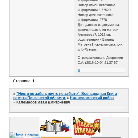
Номер описи источника
информации: 977520
Номер дела источника
информации: 2770.
Доп. данные из документа:
девичья фамилия матери
Алексеева?, 1012 сп,
родственники - Ванина
Матрена Нижнеломовск. р-н,
д. Б-Хутора.
Отредактировано Дворянкин
С.А. (2018-10-04 21:37:50)
0
Страница:
1
»
"Никто не забыт, ничто не забыто". Всенародная Книга
памяти Пензенской области.
»
Нижнеломовский район
»
Калемасов Иван Дмитриевич