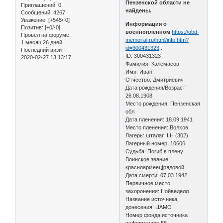
Пензенской области не
Приглашений:
0
найдены.
Сообщений:
4267
Уважение:
[+545/-0]
Информация о
Позитив:
[+0/-0]
военнопленном
https://obd-
Провел на форуме:
memorial.ru/html/info.htm?
1 месяц 26 дней
id=300431323
:
Последний визит:
ID: 300431323
2020-02-27 13:13:17
Фамилия: Калемасов
Имя: Иван
Отчество: Дмитриевич
Дата рождения/Возраст:
26.08.1908
Место рождения: Пензенская
обл.
Дата пленения: 18.09.1941
Место пленения: Волхов
Лагерь: шталаг II H (302)
Лагерный номер: 10606
Судьба: Погиб в плену
Воинское звание:
красноармеец|рядовой
Дата смерти: 07.03.1942
Первичное место
захоронения: Нойведелл
Название источника
донесения: ЦАМО
Номер фонда источника
информации: 58