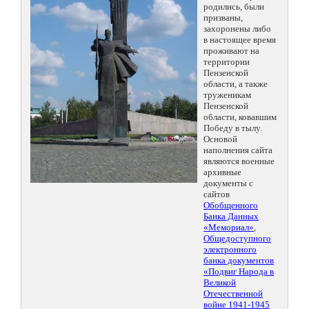
родились, были
призваны,
захоронены либо
в настоящее время
проживают на
территории
Пензенской
области, а также
труженикам
Пензенской
области, ковавшим
Победу в тылу.
Основой
наполнения сайта
являются военные
архивные
документы с
сайтов
Обобщенного
Банка Данных
«Мемориал»
,
Общедоступного
электронного
банка документов
«Подвиг Народа в
Великой
Отечественной
войне 1941-1945