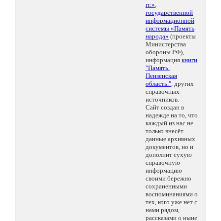
гг.»
,
государственной
информационной
системы «Память
народа»
(проекты
Министерства
обороны РФ),
информация
книги
"Память.
Пензенская
область."
, других
справочных
источников.
Сайт создан в
надежде на то, что
каждый из нас не
только внесёт
данные архивных
документов, но и
дополнит сухую
справочную
информацию
своими бережно
сохраненными
воспоминаниями о
тех, кого уже нет с
нами рядом,
рассказами о ныне