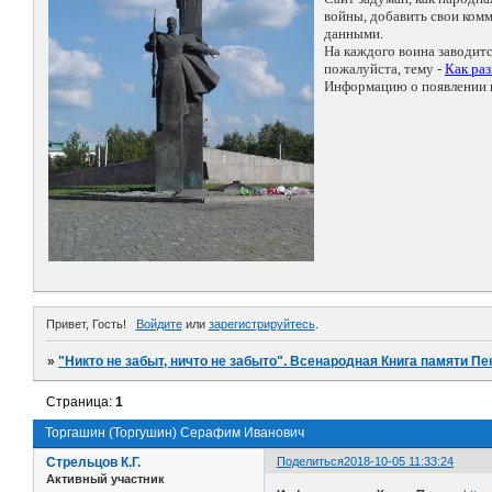
войны, добавить свои ко
данными.
На каждого воина заводит
пожалуйста, тему -
Как ра
Информацию о появлении н
Привет, Гость!
Войдите
или
зарегистрируйтесь
.
»
"Никто не забыт, ничто не забыто". Всенародная Книга памяти Пе
Страница:
1
Торгашин (Торгушин) Серафим Иванович
Стрельцов К.Г.
Поделиться
2018-10-05 11:33:24
Активный участник