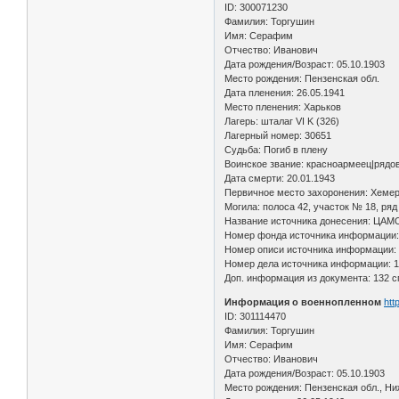
ID: 300071230
Фамилия: Торгушин
Имя: Серафим
Отчество: Иванович
Дата рождения/Возраст: 05.10.1903
Место рождения: Пензенская обл.
Дата пленения: 26.05.1941
Место пленения: Харьков
Лагерь: шталаг VI K (326)
Лагерный номер: 30651
Судьба: Погиб в плену
Воинское звание: красноармеец|рядо
Дата смерти: 20.01.1943
Первичное место захоронения: Хемер
Могила: полоса 42, участок № 18, ря
Название источника донесения: ЦАМ
Номер фонда источника информации:
Номер описи источника информации:
Номер дела источника информации: 1
Доп. информация из документа: 132 с
Информация о военнопленном
htt
ID: 301114470
Фамилия: Торгушин
Имя: Серафим
Отчество: Иванович
Дата рождения/Возраст: 05.10.1903
Место рождения: Пензенская обл., Н