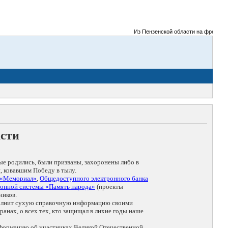
Из Пензенской области на фронты Вел
асти
ые родились, были призваны, захоронены либо в
, ковавшим Победу в тылу.
 «Мемориал»
,
Общедоступного электронного банка
онной системы «Память народа»
(проекты
ников.
дополнит сухую справочную информацию своими
анах, о всех тех, кто защищал в лихие годы наше
нформацию об участниках Великой Отечественной