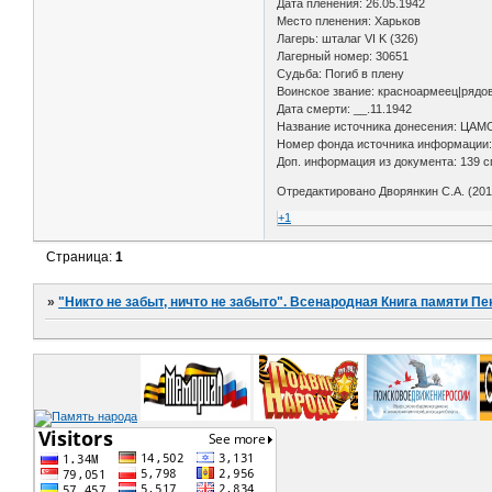
Дата пленения: 26.05.1942
Место пленения: Харьков
Лагерь: шталаг VI K (326)
Лагерный номер: 30651
Судьба: Погиб в плену
Воинское звание: красноармеец|рядо
Дата смерти: __.11.1942
Название источника донесения: ЦАМ
Номер фонда источника информации:
Доп. информация из документа: 139 с
Отредактировано Дворянкин С.А. (2018
+1
Страница:
1
»
"Никто не забыт, ничто не забыто". Всенародная Книга памяти Пе