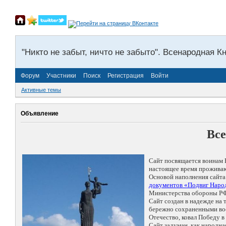
"Никто не забыт, ничто не забыто". Всенародная К
Форум
Участники
Поиск
Регистрация
Войти
Активные темы
Объявление
Все
Сайт посвящается воинам 
настоящее время проживаю
Основой наполнения сайта
документов «Подвиг Народ
Министерства обороны РФ
Сайт создан в надежде на
бережно сохраненными восп
Отечество, ковал Победу 
Сайт задуман, как народн