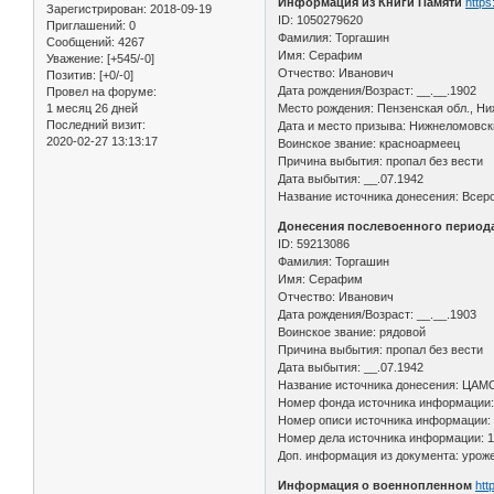
Информация из Книги Памяти
https
Зарегистрирован
: 2018-09-19
ID: 1050279620
Приглашений:
0
Фамилия: Торгашин
Сообщений:
4267
Имя: Серафим
Уважение:
[+545/-0]
Отчество: Иванович
Позитив:
[+0/-0]
Дата рождения/Возраст: __.__.1902
Провел на форуме:
1 месяц 26 дней
Место рождения: Пензенская обл., Ни
Последний визит:
Дата и место призыва: Нижнеломовск
2020-02-27 13:13:17
Воинское звание: красноармеец
Причина выбытия: пропал без вести
Дата выбытия: __.07.1942
Название источника донесения: Всеро
Донесения послевоенного периода 
ID: 59213086
Фамилия: Торгашин
Имя: Серафим
Отчество: Иванович
Дата рождения/Возраст: __.__.1903
Воинское звание: рядовой
Причина выбытия: пропал без вести
Дата выбытия: __.07.1942
Название источника донесения: ЦАМ
Номер фонда источника информации:
Номер описи источника информации: 
Номер дела источника информации: 
Доп. информация из документа: уроже
Информация о военнопленном
htt