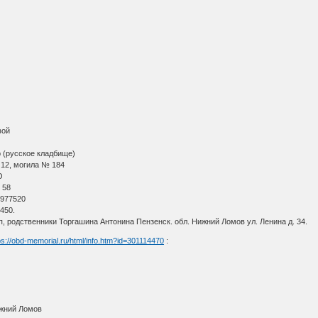
вой
 (русское кладбище)
д 12, могила № 184
О
 58
 977520
450.
п, родственники Торгашина Антонина Пензенск. обл. Нижний Ломов ул. Ленина д. 34.
ps://obd-memorial.ru/html/info.htm?id=301114470
:
ижний Ломов