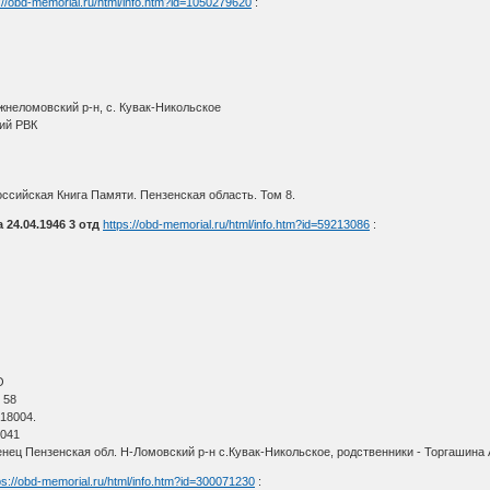
://obd-memorial.ru/html/info.htm?id=1050279620
:
жнеломовский р-н, с. Кувак-Никольское
ий РВК
ссийская Книга Памяти. Пензенская область. Том 8.
24.04.1946 3 отд
https://obd-memorial.ru/html/info.htm?id=59213086
:
О
 58
18004.
1041
нец Пензенская обл. Н-Ломовский р-н с.Кувак-Никольское, родственники - Торгашина 
ps://obd-memorial.ru/html/info.htm?id=300071230
: