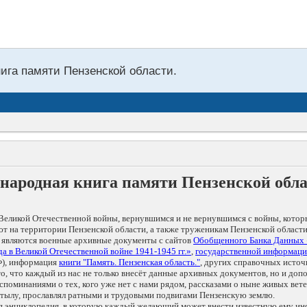
нига памяти Пензенской области.
народная книга памяти Пензенской обл
Великой Отечественной войны, вернувшимся и не вернувшимся с войны, котор
т на территории Пензенской области, а также труженикам Пензенской области
 являются военные архивные документы с сайтов
Обобщенного Банка Данных
а в Великой Отечественной войне 1941-1945 гг.»
,
государственной информаци
), информация
книги "Память. Пензенская область."
, других справочных источ
 то, что каждый из нас не только внесёт данные архивных документов, но и 
оминаниями о тех, кого уже нет с нами рядом, рассказами о ныне живых ветер
в тылу, прославлял ратными и трудовыми подвигами Пензенскую землю.
ая энциклопедия, в которую каждый желающий может внести известную ему и