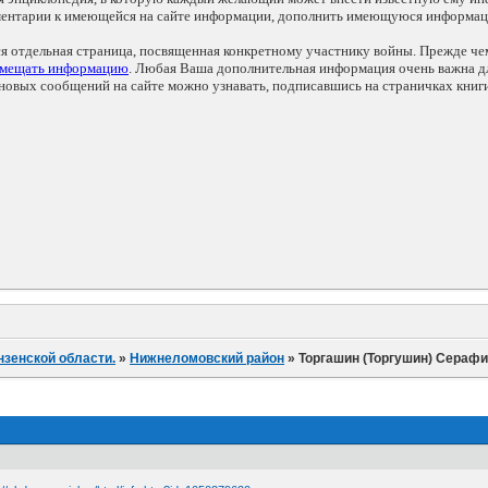
мментарии к имеющейся на сайте информации, дополнить имеющуюся информа
ся отдельная страница, посвященная конкретному участнику войны. Прежде ч
змещать информацию
. Любая Ваша дополнительная информация очень важна дл
овых сообщений на сайте можно узнавать, подписавшись на страничках книг
нзенской области.
»
Нижнеломовский район
»
Торгашин (Торгушин) Сераф