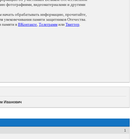
цию фотографиями, видеоматериалами и другими
ем начать обрабатывать информацию, прочитайте,
я увековечивания памяти защитников Отечества.
и памяти в
ВКонтакте
,
Телеграмм
или
Твиттер
.
им Иванович
1