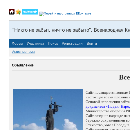
"Никто не забыт, ничто не забыто". Всенародная К
Форум
Участники
Поиск
Регистрация
Войти
Активные темы
Объявление
Все
Сайт посвящается воинам 
настоящее время проживаю
Основой наполнения сайта
документов «Подвиг Народ
Министерства обороны РФ
Сайт создан в надежде на
бережно сохраненными восп
Отечество, ковал Победу 
Сайт задуман, как народн