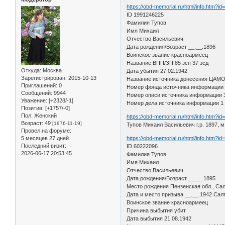
https://obd-memorial.ru/html/info.htm?i
ID 1991246225
Фамилия Тупов
Имя Михаил
Отчество Васильевич
Дата рождения/Возраст __.__.1896
Воинское звание красноармеец
Название ВПП/ЗП 85 зсп 37 зсд
Откуда:
Москва
Дата убытия 27.02.1942
Зарегистрирован
: 2015-10-13
Название источника донесения ЦАМ
Приглашений:
0
Номер фонда источника информации
Сообщений:
9944
Номер описи источника информации 
Уважение:
[+2328/-1]
Номер дела источника информации 1
Позитив:
[+1757/-0]
Пол:
Женский
https://obd-memorial.ru/html/info.htm?i
Возраст:
49
[1976-11-19]
Тупов Михаил Васильевич г.р. 1897, м
Провел на форуме:
5 месяцев 27 дней
https://obd-memorial.ru/html/info.htm?i
Последний визит:
ID 60222096
2026-06-17 20:53:45
Фамилия Тупов
Имя Михаил
Отчество Васильевич
Дата рождения/Возраст __.__.1895
Место рождения Пензенская обл., Сал
Дата и место призыва __.__.1942 Сал
Воинское звание красноармеец
Причина выбытия убит
Дата выбытия 21.08.1942