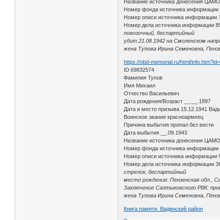
Название источника донесения ЦАМ
Номер фонда источника информации
Номер описи источника информации 
Номер дела источника информации 8
повозочный, беспартийный
убит 21.08.1942 на Смоленском напр
жена Тупова Ирина Семеновна, Пензе
https://obd-memorial.ru/html/info.htm?i
ID 69832574
Фамилия Тупов
Имя Михаил
Отчество Васильевич
Дата рождения/Возраст __.__.1897
Дата и место призыва 15.12.1941 Вади
Воинское звание красноармеец
Причина выбытия пропал без вести
Дата выбытия __.09.1943
Название источника донесения ЦАМ
Номер фонда источника информации
Номер описи источника информации 
Номер дела источника информации 3
стрелок, беспартийный
место рождения: Пензенская обл., Са
Заключение Салтыковского РВК: проп
жена Тупова Ирина Семеновна, Пензен
Книга памяти. Вадинский район