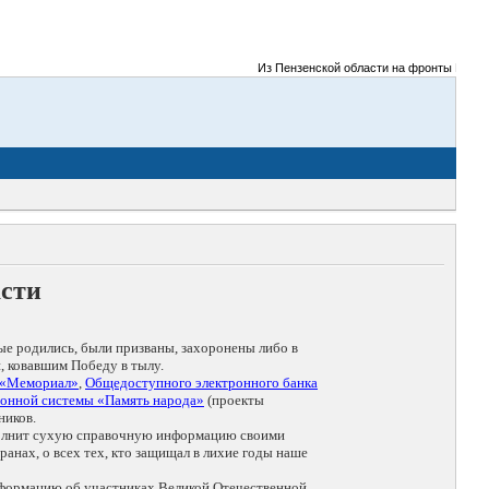
Из Пензенской области на фронты Великой 
асти
ые родились, были призваны, захоронены либо в
, ковавшим Победу в тылу.
 «Мемориал»
,
Общедоступного электронного банка
онной системы «Память народа»
(проекты
ников.
дополнит сухую справочную информацию своими
анах, о всех тех, кто защищал в лихие годы наше
нформацию об участниках Великой Отечественной