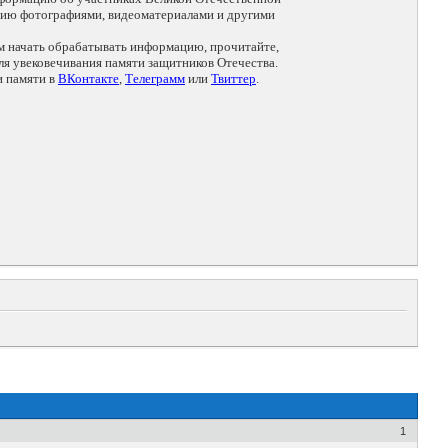
цию фотографиями, видеоматериалами и другими
ем начать обрабатывать информацию, прочитайте,
я увековечивания памяти защитников Отечества.
и памяти в
ВКонтакте
,
Телеграмм
или
Твиттер
.
1