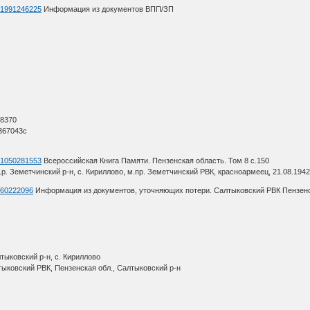
d=1991246225
Информация из документов ВПП/ЗП
О
 8370
367043с
d=1050281553
Всероссийская Книга Памяти. Пензенская область. Том 8 с.150
.р. Земетчинский р-н, с. Кириллово, м.пр. Земетчинский РВК, красноармеец, 21.08.1942
d=60222096
Информация из документов, уточняющих потери. Салтыковский РВК Пензенск
тыковский р-н, с. Кириллово
тыковский РВК, Пензенская обл., Салтыковский р-н