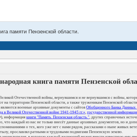
нига памяти Пензенской области.
народная книга памяти Пензенской обл
Великой Отечественной войны, вернувшимся и не вернувшимся с войны, котор
т на территории Пензенской области, а также труженикам Пензенской области
 являются военные архивные документы с сайтов
Обобщенного Банка Данных
а в Великой Отечественной войне 1941-1945 гг.»
,
государственной информаци
), информация
книги "Память. Пензенская область."
, других справочных источ
 то, что каждый из нас не только внесёт данные архивных документов, но и 
оминаниями о тех, кого уже нет с нами рядом, рассказами о ныне живых ветер
в тылу, прославлял ратными и трудовыми подвигами Пензенскую землю.
ая энциклопедия, в которую каждый желающий может внести известную ему и