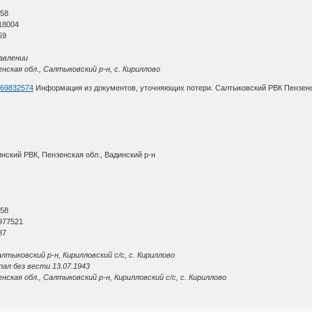
О
 58
18004
59
авлении
нская обл., Салтыковский р-н, с. Кириллово
d=69832574
Информация из документов, уточняющих потери. Салтыковский РВК Пензенск
нский РВК, Пензенская обл., Вадинский р-н
О
 58
977521
87
лтыковский р-н, Кирилловский с/с, с. Кириллово
ал без вести 13.07.1943
ская обл., Салтыковский р-н, Кирилловский с/с, с. Кириллово