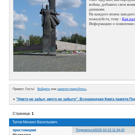
войны, добавить свои ко
данными.
На каждого воина заводит
пожалуйста, тему -
Как ра
Информацию о появлении н
Привет, Гость!
Войдите
или
зарегистрируйтесь
.
»
"Никто не забыт, ничто не забыто". Всенародная Книга памяти Пе
Страница:
1
Тупов Михаил Васильевич
простомария
Поделиться
2018-10-23 11:34:42
Модератор