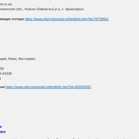
го р-на;
нзенская обл., Нижне-Ломовский р-н, с. Кривозерье
няющих потери
https://www.obd-memorial.ru/html/info.htm?id=78759661
дия, Кеми, Аессаарен
О
 58
A-64238
4
ния
https://www.obd-memorial.ru/html/info.htm?id=262054591
я
аари