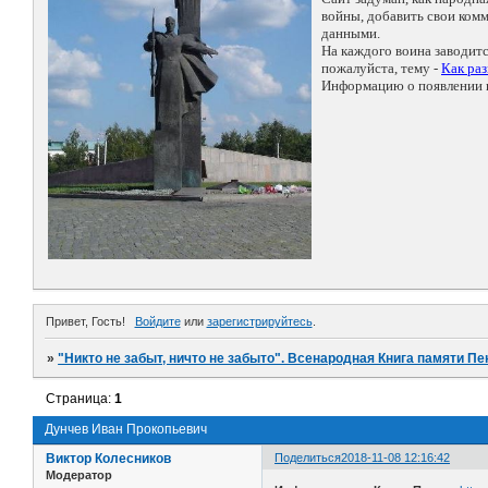
войны, добавить свои ко
данными.
На каждого воина заводит
пожалуйста, тему -
Как ра
Информацию о появлении н
Привет, Гость!
Войдите
или
зарегистрируйтесь
.
»
"Никто не забыт, ничто не забыто". Всенародная Книга памяти Пе
Страница:
1
Дунчев Иван Прокопьевич
Виктор Колесников
Поделиться
2018-11-08 12:16:42
Модератор