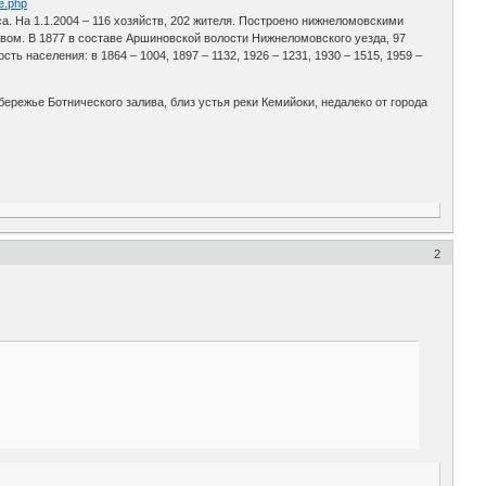
ye.php
са. На 1.1.2004 – 116 хозяйств, 202 жителя. Построено нижнеломовскими
ивом. В 1877 в составе Аршиновской волости Нижнеломовского уезда, 97
 населения: в 1864 – 1004, 1897 – 1132, 1926 – 1231, 1930 – 1515, 1959 –
бережье Ботнического залива, близ устья реки Кемийоки, недалеко от города
2