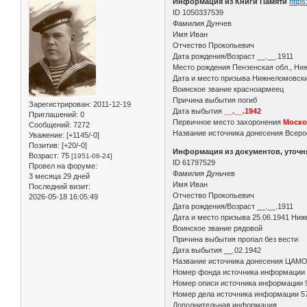
Информация из Книги Памяти
https
ID 1050337539
Фамилия Дунчев
Имя Иван
Отчество Прокопьевич
Дата рождения/Возраст __.__.1911
Место рождения Пензенская обл., Ниж
Дата и место призыва Нижнеломовск
Воинское звание красноармеец
Причина выбытия погиб
Зарегистрирован
: 2011-12-19
Дата выбытия
__.__.1942
Приглашений:
0
Первичное место захоронения
Моско
Сообщений:
7272
Название источника донесения Всеро
Уважение:
[+1145/-0]
Позитив:
[+20/-0]
Информация из документов, уточ
Возраст:
75
[1951-06-24]
ID 61797529
Провел на форуме:
Фамилия Дуньчев
3 месяца 29 дней
Имя Иван
Последний визит:
Отчество Прокопьевич
2026-05-18 16:05:49
Дата рождения/Возраст __.__.1911
Дата и место призыва 25.06.1941 Ниж
Воинское звание рядовой
Причина выбытия пропал без вести
Дата выбытия __.02.1942
Название источника донесения ЦАМ
Номер фонда источника информации
Номер описи источника информации 
Номер дела источника информации 5
Дополнительная информация