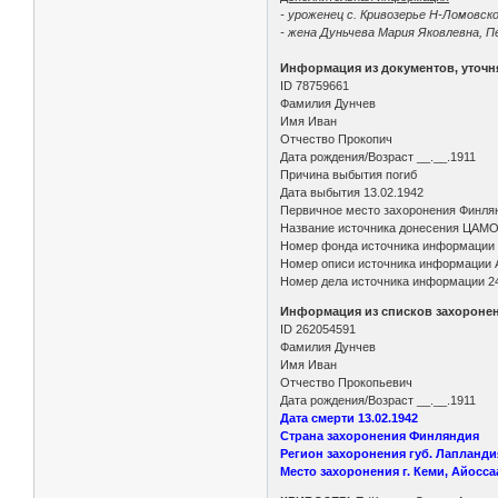
- уроженец с. Кривозерье Н-Ломовско
- жена Дуньчева Мария Яковлевна, Пе
Информация из документов, уточ
ID 78759661
Фамилия Дунчев
Имя Иван
Отчество Прокопич
Дата рождения/Возраст __.__.1911
Причина выбытия погиб
Дата выбытия 13.02.1942
Первичное место захоронения Финлян
Название источника донесения ЦАМ
Номер фонда источника информации
Номер описи источника информации 
Номер дела источника информации 2
Информация из списков захороне
ID 262054591
Фамилия Дунчев
Имя Иван
Отчество Прокопьевич
Дата рождения/Возраст __.__.1911
Дата смерти 13.02.1942
Страна захоронения Финляндия
Регион захоронения губ. Лапланди
Место захоронения г. Кеми, Айосс