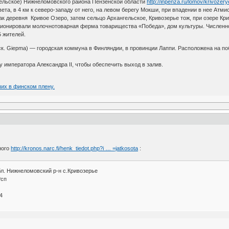
ельское) Нижнеломовского района Пензенской области
http://inpenza.ru/lomov/krivozer
та, в 4 км к северо-западу от него, на левом берегу Мокши, при впадении в нее Атми
к деревня Кривое Озеро, затем сельцо Архангельское, Кривозерье тож, при озере Кр
ционировали молочнотоварная ферма товарищества «Победа», дом культуры. Численность
5 жителей.
мск. Giepma) — городская коммуна в Финляндии, в провинции Лаппи. Расположена на по
у императора Александра II, чтобы обеспечить выход в залив.
ших в финском плену.
ного
http://kronos.narc.fi/henk_tiedot.php?i … =jatkosota
:
л. Нижнеломовский р-н с.Кривозерье
?сп
4