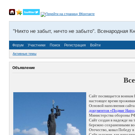
"Никто не забыт, ничто не забыто". Всенародная К
Форум
Участники
Поиск
Регистрация
Войти
Активные темы
Объявление
Все
Сайт посвящается воинам 
настоящее время проживаю
Основой наполнения сайта
документов «Подвиг Народ
Министерства обороны РФ
Сайт создан в надежде на
бережно сохраненными восп
Отечество, ковал Победу 
Сайт задуман, как народн