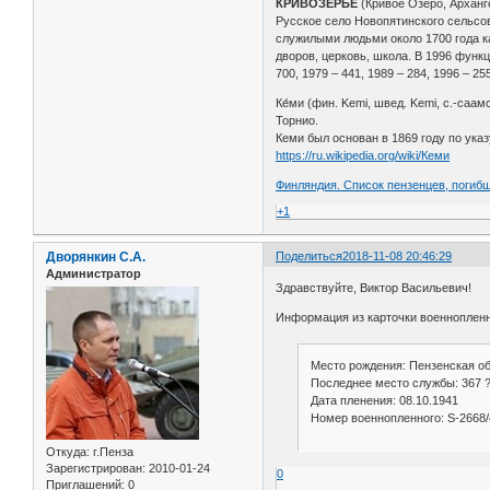
КРИВОЗЕРЬЕ
(Кривое Озеро, Арханг
Русское село Новопятинского сельсове
служилыми людьми около 1700 года ка
дворов, церковь, школа. В 1996 функ
700, 1979 – 441, 1989 – 284, 1996 – 25
Ке́ми (фин. Kemi, швед. Kemi, с.-саа
Торнио.
Кеми был основан в 1869 году по указ
https://ru.wikipedia.org/wiki/Кеми
Финляндия. Список пензенцев, погиб
+1
Дворянкин С.А.
Поделиться
2018-11-08 20:46:29
Администратор
Здравствуйте, Виктор Васильевич!
Информация из карточки военноплен
Место рождения: Пензенская об
Последнее место службы: 367 
Дата пленения: 08.10.1941
Номер военнопленного: S-2668/
Откуда:
г.Пенза
Зарегистрирован
: 2010-01-24
0
Приглашений:
0