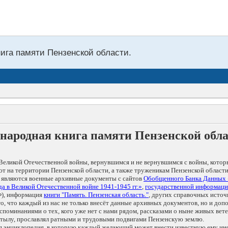
нига памяти Пензенской области.
народная книга памяти Пензенской обл
Великой Отечественной войны, вернувшимся и не вернувшимся с войны, котор
т на территории Пензенской области, а также труженикам Пензенской области
 являются военные архивные документы с сайтов
Обобщенного Банка Данных
а в Великой Отечественной войне 1941-1945 гг.»
,
государственной информаци
), информация
книги "Память. Пензенская область."
, других справочных источ
 то, что каждый из нас не только внесёт данные архивных документов, но и 
оминаниями о тех, кого уже нет с нами рядом, рассказами о ныне живых ветер
в тылу, прославлял ратными и трудовыми подвигами Пензенскую землю.
ая энциклопедия, в которую каждый желающий может внести известную ему и