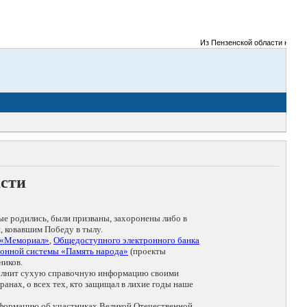
Из Пензенской области на фронт
асти
ые родились, были призваны, захоронены либо в
, ковавшим Победу в тылу.
 «Мемориал»
,
Общедоступного электронного банка
онной системы «Память народа»
(проекты
ников.
дополнит сухую справочную информацию своими
анах, о всех тех, кто защищал в лихие годы наше
нформацию об участниках Великой Отечественной