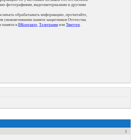
цию фотографиями, видеоматериалами и другими
ем начать обрабатывать информацию, прочитайте,
я увековечивания памяти защитников Отечества.
и памяти в
ВКонтакте
,
Телеграмм
или
Твиттер
.
1