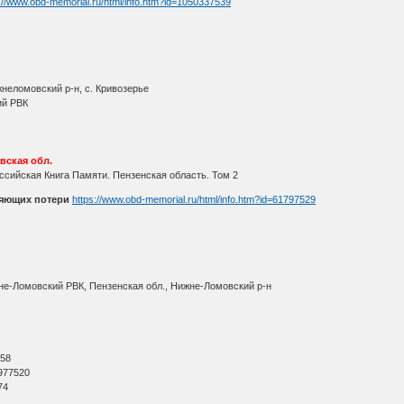
://www.obd-memorial.ru/html/info.htm?id=1050337539
неломовский р-н, с. Кривозерье
ий РВК
вская обл.
ссийская Книга Памяти. Пензенская область. Том 2
няющих потери
https://www.obd-memorial.ru/html/info.htm?id=61797529
не-Ломовский РВК, Пензенская обл., Нижне-Ломовский р-н
О
 58
977520
74