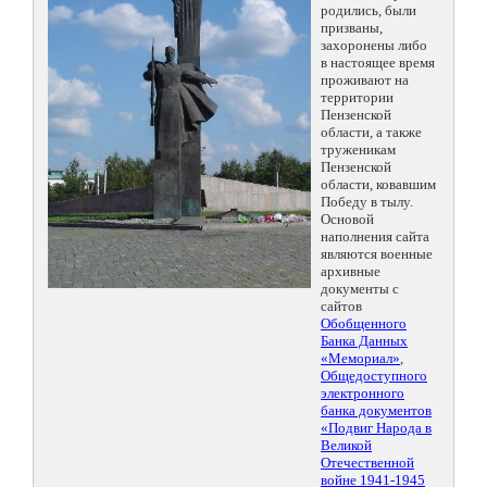
родились, были
призваны,
захоронены либо
в настоящее время
проживают на
территории
Пензенской
области, а также
труженикам
Пензенской
области, ковавшим
Победу в тылу.
Основой
наполнения сайта
являются военные
архивные
документы с
сайтов
Обобщенного
Банка Данных
«Мемориал»
,
Общедоступного
электронного
банка документов
«Подвиг Народа в
Великой
Отечественной
войне 1941-1945