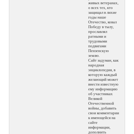
живых ветеранах,
о всех тех, кто
защищал в лихие
годы наше
Отечество, ковал
Победу в тылу,
прославлял
ратными и
трудовыми
подвигами
Пензенскую
землю.
Сайт задуман, как
народная
энциклопедия, в
которую каждый
желающий может
внести известную
ему информацию
об участниках
Великой
Отечественной
войны, добавить
свои комментарии
к имеющейся на
сайте
информации,
дополнить