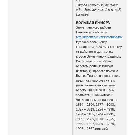
- адрес семьи: Пензенская
обл., Земетчинский р-н, с. Б.
Ижмора
БОЛЬШАЯ ИЖМОРА
Земетчинского района
Пензенской области
http://inpenza.ru/zemetchino/bolshaya_
Русское село, центр
сельсовета, в 20 км к востоку
от районного центра, на
шоссе Земетчино – Вадинск.
Расположено по обоим
берегам речки Ижморки
(Ижморы), правого притока
Выши. Правая сторона села
лежит на пологом скате к
реке, левая – на высоком
берегу. На 1.1.2004 – 537
хозяйств, 1206 жителей.
Численность населения: в
1864 – 2590, 1877 – 3003,
1897 – 3613, 1926 – 4936,
1934 – 4135, 1946 – 2991,
1959 – 2585, 1970 – 2255,
1979 – 1867, 1989 – 1379,
1996 – 1367 жителей.