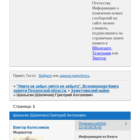
Отечества.
Информацию о
появлении новых
сообщений на
сайте можно
узнавать,
подписавшись на
страничках книги
памяти в
ВКонтакте
,
Телеграмм
или
Твиттер
.
Привет, Гость!
Войдите
или
зарегистрируйтесь
.
»
"Никто не забыт, ничто не забыто". Всенародная Книга
памяти Пензенской области.
»
Земетчинский район
»
Шаныгин (Шапичин) Григорий Антонович
Страница:
1
Шаныгин (Шапичин) Григорий Антонович
Поделиться
2018-
1
Виктор Колесников
12-03 09:35:42
Модератор
Информация из Книги