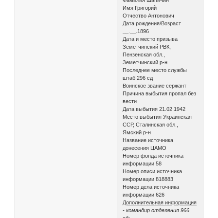
Имя Григорий
Отчество Антонович
Дата рождения/Возраст
__.__.1896
Дата и место призыва
Земетчинский РВК,
Пензенская обл.,
Земетчинский р-н
Последнее место службы
штаб 296 сд
Воинское звание сержант
Причина выбытия пропал без
вести
Дата выбытия 21.02.1942
Место выбытия Украинская
ССР, Сталинская обл.,
Ямский р-н
Название источника
донесения ЦАМО
Номер фонда источника
информации 58
Номер описи источника
информации 818883
Номер дела источника
информации 626
Дополнительная информация
- командир отделения 966
сд;