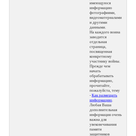
имеющуюся
информацию
фотографиями,
видеоматериалами
и другими
данными.
На каждого воина
заводится
отдельная
страница,
посвященная
конкретному
участнику войны.
Прежде чем
начать
обрабатывать
информацию,
прочитайте,
пожалуйста, тему
-
Как размещать
информацию
.
Любая Ваша
дополнительная
информация очень
важна для
увековечивания
памяти
защитников