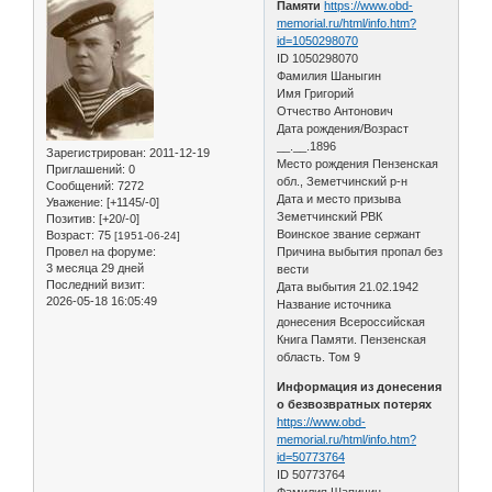
Памяти
https://www.obd-
memorial.ru/html/info.htm?
id=1050298070
ID 1050298070
Фамилия Шаныгин
Имя Григорий
Отчество Антонович
Дата рождения/Возраст
__.__.1896
Зарегистрирован
: 2011-12-19
Место рождения Пензенская
Приглашений:
0
обл., Земетчинский р-н
Сообщений:
7272
Дата и место призыва
Уважение:
[+1145/-0]
Земетчинский РВК
Позитив:
[+20/-0]
Воинское звание сержант
Возраст:
75
[1951-06-24]
Провел на форуме:
Причина выбытия пропал без
3 месяца 29 дней
вести
Последний визит:
Дата выбытия 21.02.1942
2026-05-18 16:05:49
Название источника
донесения Всероссийская
Книга Памяти. Пензенская
область. Том 9
Информация из донесения
о безвозвратных потерях
https://www.obd-
memorial.ru/html/info.htm?
id=50773764
ID 50773764
Фамилия Шапичин