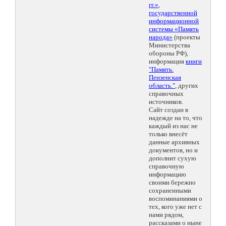
гг.»
,
государственной
информационной
системы «Память
народа»
(проекты
Министерства
обороны РФ),
информация
книги
"Память.
Пензенская
область."
, других
справочных
источников.
Сайт создан в
надежде на то, что
каждый из нас не
только внесёт
данные архивных
документов, но и
дополнит сухую
справочную
информацию
своими бережно
сохраненными
воспоминаниями о
тех, кого уже нет с
нами рядом,
рассказами о ныне