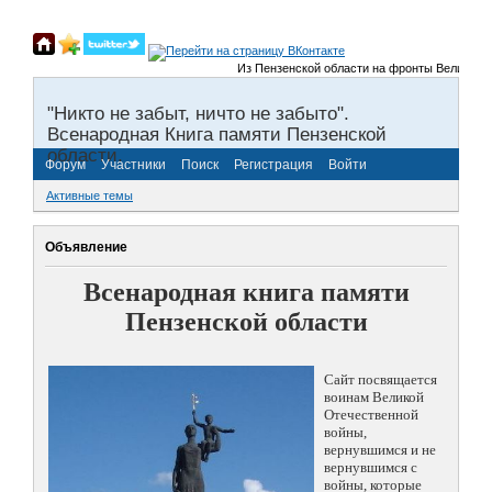
Из Пензенской области на фронты Великой Оте
"Никто не забыт, ничто не забыто".
Всенародная Книга памяти Пензенской
области.
Форум
Участники
Поиск
Регистрация
Войти
Активные темы
Объявление
Всенародная книга памяти
Пензенской области
Сайт посвящается
воинам Великой
Отечественной
войны,
вернувшимся и не
вернувшимся с
войны, которые