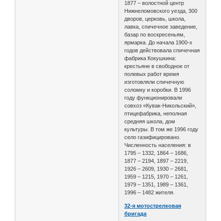
1877 – волостной центр
Нижнеломовского уезда, 300
дворов, церковь, школа,
лавка, спичечное заведение,
базар по воскресеньям,
ярмарка. До начала 1900-х
годов действовала спичечная
фабрика Кокушкина:
крестьяне в свободное от
полевых работ время
изготовляли спичечную
соломку и коробки. В 1996
году функционировали
совхоз «Кувак-Никольский»,
птицефабрика, неполная
средняя школа, дом
культуры. В том же 1996 году
село газифицировано.
Численность населения: в
1795 – 1332, 1864 – 1686,
1877 – 2194, 1897 – 2219,
1926 – 2609, 1930 – 2681,
1959 – 1215, 1970 – 1261,
1979 – 1351, 1989 – 1361,
1996 – 1482 жителя.
32-я мотострелковая
бригада