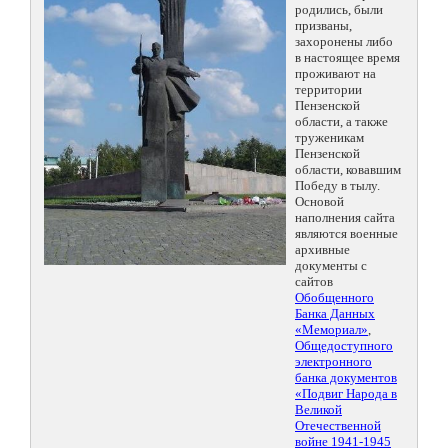
родились, были
призваны,
захоронены либо
в настоящее время
проживают на
территории
Пензенской
области, а также
труженикам
Пензенской
области, ковавшим
Победу в тылу.
Основой
наполнения сайта
являются военные
архивные
документы с
сайтов
Обобщенного
Банка Данных
«Мемориал»
,
Общедоступного
электронного
банка документов
«Подвиг Народа в
Великой
Отечественной
войне 1941-1945