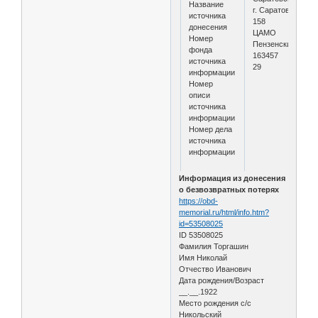
Название
г. Саратов
источника
158
донесения
ЦАМО
Номер
Пензенский ВПП
фонда
163457
источника
29
информации
Номер
описи
источника
информации
Номер дела
источника
информации
Информация из донесения
о безвозвратных потерях
https://obd-
memorial.ru/html/info.htm?
id=53508025
ID 53508025
Фамилия Торгашин
Имя Николай
Отчество Иванович
Дата рождения/Возраст
__.__.1922
Место рождения с/с
Никольский