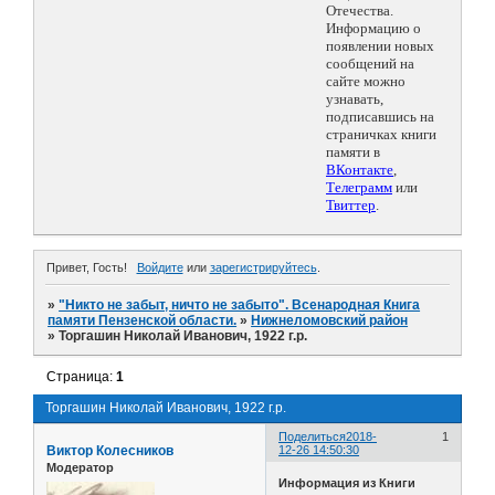
Отечества.
Информацию о
появлении новых
сообщений на
сайте можно
узнавать,
подписавшись на
страничках книги
памяти в
ВКонтакте
,
Телеграмм
или
Твиттер
.
Привет, Гость!
Войдите
или
зарегистрируйтесь
.
»
"Никто не забыт, ничто не забыто". Всенародная Книга
памяти Пензенской области.
»
Нижнеломовский район
»
Торгашин Николай Иванович, 1922 г.р.
Страница:
1
Торгашин Николай Иванович, 1922 г.р.
Поделиться
2018-
1
Виктор Колесников
12-26 14:50:30
Модератор
Информация из Книги