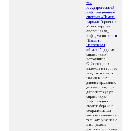
гг.»
,
государственной
информационной
системы «Память
народа»
(проекты
Министерства
обороны РФ),
информация
книги
"Память.
Пензенская
область."
, других
справочных
источников.
Сайт создан в
надежде на то, что
каждый из нас не
только внесёт
данные архивных
документов, но и
дополнит сухую
справочную
информацию
своими бережно
сохраненными
воспоминаниями о
тех, кого уже нет с
нами рядом,
рассказами о ныне