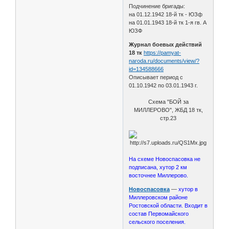
Подчинение бригады:
на 01.12.1942 18-й тк - ЮЗф
на 01.01.1943 18-й тк 1-я гв. А
ЮЗФ
Журнал боевых действий
18 тк
https://pamyat-
naroda.ru/documents/view/?
id=134588666
Описывает период с
01.10.1942 по 03.01.1943 г.
Схема "БОЙ за
МИЛЛЕРОВО", ЖБД 18 тк,
стр.23
На схеме Новоспасовка не
подписана, хутор 2 км
восточнее Миллерово.
Новоспасовка
—
хутор в
Миллеровском районе
Ростовской области. Входит в
состав Первомайского
сельского поселения.