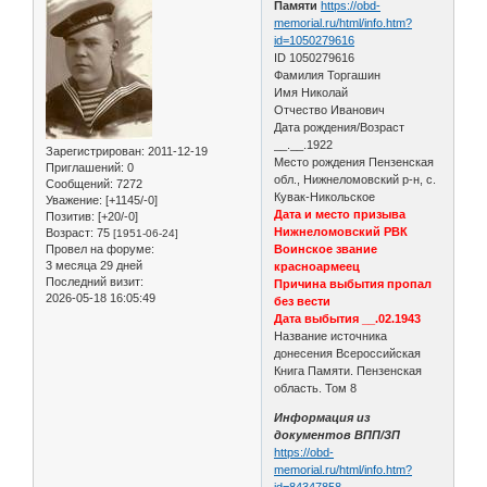
Памяти
https://obd-
memorial.ru/html/info.htm?
id=1050279616
ID 1050279616
Фамилия Торгашин
Имя Николай
Отчество Иванович
Дата рождения/Возраст
__.__.1922
Зарегистрирован
: 2011-12-19
Место рождения Пензенская
Приглашений:
0
обл., Нижнеломовский р-н, с.
Сообщений:
7272
Кувак-Никольское
Уважение:
[+1145/-0]
Дата и место призыва
Позитив:
[+20/-0]
Нижнеломовский РВК
Возраст:
75
[1951-06-24]
Провел на форуме:
Воинское звание
3 месяца 29 дней
красноармеец
Последний визит:
Причина выбытия пропал
2026-05-18 16:05:49
без вести
Дата выбытия __.02.1943
Название источника
донесения Всероссийская
Книга Памяти. Пензенская
область. Том 8
Информация из
документов ВПП/ЗП
https://obd-
memorial.ru/html/info.htm?
id=84347858