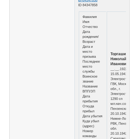
ID 84347858
Фамилия
Имя
Отчество
Дата
рождения/
Возраст
Дата и
место
Торгашин
призыва
Николай
Последнее
Иванович
место
__.__.1922
службы
15.05.1941
Воинское
Электростальски
звание
ГВК, Московская
Название
обл., г.
ВПП/ЗП
Электросталь
Дата
1290 сп
прибытия
мл.нач.состав
Откуда
Пензенский ВПП
прибыл
20.10.1942
Дата убытия
Нижне-Ломовски
Куда убыл
РВК, Пензенская
(адрес)
обл.
Номер
20.10.1942
команды
Саратовская обл.