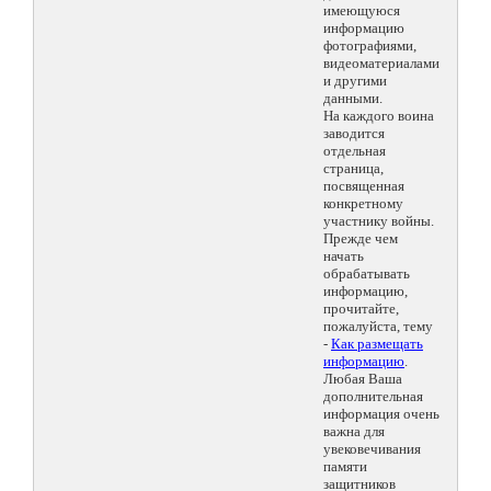
имеющуюся
информацию
фотографиями,
видеоматериалами
и другими
данными.
На каждого воина
заводится
отдельная
страница,
посвященная
конкретному
участнику войны.
Прежде чем
начать
обрабатывать
информацию,
прочитайте,
пожалуйста, тему
-
Как размещать
информацию
.
Любая Ваша
дополнительная
информация очень
важна для
увековечивания
памяти
защитников