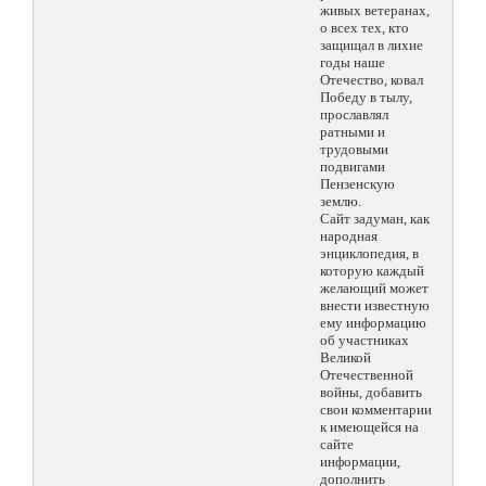
живых ветеранах,
о всех тех, кто
защищал в лихие
годы наше
Отечество, ковал
Победу в тылу,
прославлял
ратными и
трудовыми
подвигами
Пензенскую
землю.
Сайт задуман, как
народная
энциклопедия, в
которую каждый
желающий может
внести известную
ему информацию
об участниках
Великой
Отечественной
войны, добавить
свои комментарии
к имеющейся на
сайте
информации,
дополнить