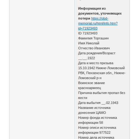
Информация из
документов, уточняющих
потери
https://obd-
memorial.ru/html/info.htm?
id=71923493
ID 71923493
Фамилия Торгашин
Имя Николай
Отчество Иванович
Дата рождения/Возраст
__.__.1922
Дата и место призыва
15.10.1942 Нижне-Ломовский
РВК, Пензенская обл., Нижне-
Ломовский р-н
Воинское звание
красноармеец
Причина выбытия пропал без
вести
Дата выбытия __.02.1943
Название источника
донесения ЦАМО
Номер фонда источника
информации 58
Номер описи источника
информации 977522
Номер дела источника