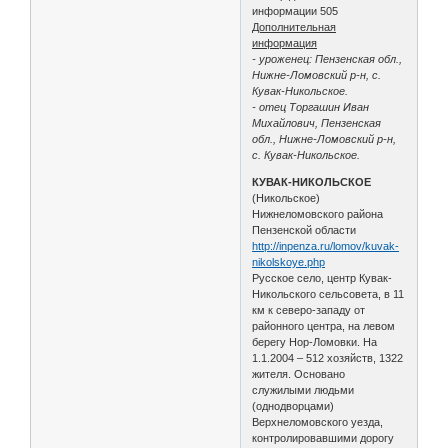
информации 505
Дополнительная
информация
- уроженец: Пензенская обл.,
Нижне-Ломовский р-н, с.
Кувак-Никольское.
- отец Торгашин Иван
Михайлович, Пензенская
обл., Нижне-Ломовский р-н,
с. Кувак-Никольское.
КУВАК-НИКОЛЬСКОЕ
(Никольское)
Нижнеломовского района
Пензенской области
http://inpenza.ru/lomov/kuvak-
nikolskoye.php
Русское село, центр Кувак-
Никольского сельсовета, в 11
км к северо-западу от
районного центра, на левом
берегу Нор-Ломовки. На
1.1.2004 – 512 хозяйств, 1322
жителя. Основано
служилыми людьми
(однодворцами)
Верхнеломовского уезда,
контролировавшими дорогу