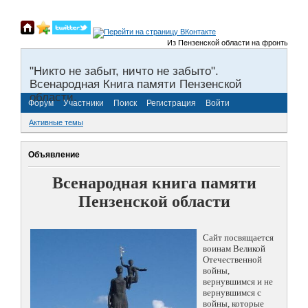
Из Пензенской области на фронты Великой
"Никто не забыт, ничто не забыто".
Всенародная Книга памяти Пензенской
области.
Форум
Участники
Поиск
Регистрация
Войти
Активные темы
Объявление
Всенародная книга памяти
Пензенской области
Сайт посвящается
воинам Великой
Отечественной
войны,
вернувшимся и не
вернувшимся с
войны, которые