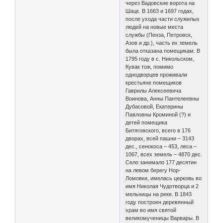
через Вадовские ворота на
Шацк. В 1663 и 1697 годах,
после ухода части служилых
людей на новые места
службы (Пенза, Петровск,
Азов и др.), часть их земель
была отказана помещикам. В
1795 году в с. Никольском,
Кувак тож, помимо
однодворцев проживали
крестьяне помещиков
Гаврилы Алексеевича
Воинова, Анны Пантелеевны
Дубасовой, Екатерины
Павловны Кроминой (?) и
детей помещика
Битяговского, всего в 176
дворах, всей пашни – 3143
дес., сенокоса – 453, леса –
1067, всех земель – 4870 дес.
Село занимало 177 десятин
на левом берегу Нор-
Ломовки, имелась церковь во
имя Николая Чудотворца и 2
мельницы на реке. В 1843
году построен деревянный
храм во имя святой
великомученицы Варвары. В