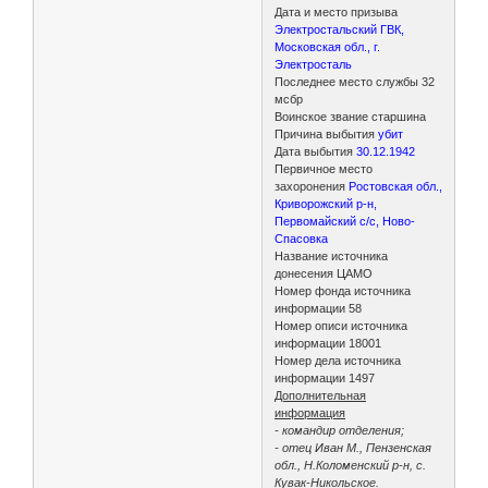
Дата и место призыва
Электростальский ГВК,
Московская обл., г.
Электросталь
Последнее место службы 32
мсбр
Воинское звание старшина
Причина выбытия
убит
Дата выбытия
30.12.1942
Первичное место
захоронения
Ростовская обл.,
Криворожский р-н,
Первомайский с/с, Ново-
Спасовка
Название источника
донесения ЦАМО
Номер фонда источника
информации 58
Номер описи источника
информации 18001
Номер дела источника
информации 1497
Дополнительная
информация
- командир отделения;
- отец Иван М., Пензенская
обл., Н.Коломенский р-н, с.
Кувак-Никольское.