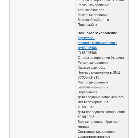
Регион захоронения
Харьковская обл.
Место захоронения
Балаклейский р-н, с.
Первомайск
Воинское захоронение
https://obd-
memorial.ru/html/info.htm?
id=83945406
ID 83945406
Страна захоронения Украина
Регион захоронения
Харьковская обл.
Номер захоронения в ВМЦ
ЗУ380-21-213
Место захоронения
Балаклейский р-н, с.
Первомайск
Дата создания современного
места захоронения
10.09.1943
Дата последнего захоронения
10.09.1943
Вид захоронения братская
могила
Состояние захоронения
удовлетворительное