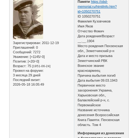
Памяти
https://obd-
memorial.ru/html/info.htm?
id=1050270751
ID 1050270751
Фамилия Кузовчиков
Имя Яков
Отчество Фомич
Дата рождения/Возраст
__.__.1904
Зарегистрирован
: 2011-12-19
Место рождения Пензенская
Приглашений:
0
обл., Земетчинский р-н
Сообщений:
7272
Дата и место призыва
Уважение:
[+1145/-0]
Земетчинский РВК
Позитив:
[+20/-0]
Воинское звание
Возраст:
75
[1951-06-24]
Провел на форуме:
красноармеец
3 месяца 29 дней
Причина выбытия погиб
Последний визит:
Дата выбытия 09.03.1943
2026-05-18 16:05:49
Первичное место
захоронения Украина,
Харьковская обл.,
Балаклейский р-н, с.
Первомайское
Название источника
донесения Всероссийская
Книга Памяти. Пензенская
область. Том 4
Информация из донесения
о безвозвратных потерях