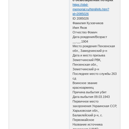
https://obd-
memorial.ru/html/info.htm?
id=2085026
ID 2085026
Фамилия Кузовчиков
Имя Яков
Отчество Фомич
Дата рождения/Возраст
__.__.1904
Место рождения Пензенская
обл., Замедчинский р-н
Дата и место призыва
Земетчинский РВК,
Пензенская обл.,
Земетчинский р-н
Последнее место службы 263
сд
Воинское звание
красноармеец
Причина выбытия убит
Дата выбытия 09.03.1943
Первичное место
захоронения Украинская ССР,
Харьковская обл.,
Балаклейский р-н, с.
Первомайское
Название источника
донесения ЦАМО