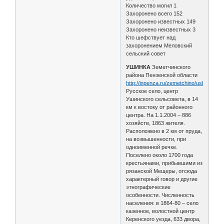
Количество могил 1
Захоронено всего 152
Захоронено известных 149
Захоронено неизвестных 3
Кто шефствует над
захоронением Меловский
сельский совет
УШИНКА
Земетчинского
района Пензенской области
http://inpenza.ru/zemetchino/ushinka.ph
Русское село, центр
Ушинского сельсовета, в 14
км к востоку от районного
центра. На 1.1.2004 – 886
хозяйств, 1863 жителя.
Расположено в 2 км от пруда,
на возвышенности, при
одноименной речке.
Поселено около 1700 года
крестьянами, прибывшими из
рязанской Мещеры, отсюда
характерный говор и другие
этнографические
особенности. Численность
населения: в 1864-80 – село
казенное, волостной центр
Керенского уезда, 633 двора,