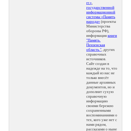
гг.»
,
государственной
информационной
системы «Память
народа»
(проекты
Министерства
обороны РФ),
информация
книги
"Память.
Пензенская
область."
, других
справочных
источников.
Сайт создан в
надежде на то, что
каждый из нас не
только внесёт
данные архивных
документов, но и
дополнит сухую
справочную
информацию
своими бережно
сохраненными
воспоминаниями о
тех, кого уже нет с
нами рядом,
рассказами о ныне