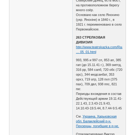
Северский Донец, есть мост,
на противоположном берегу
много озёр.
Основано как село Янохино
(укр. Янохіне) в 1840 г., в
1921 г. переименовано в село
Первомайское.
263 СТРЕЛКОВАЯ
ДИВИЗИЯ
http://www.teatrskazka.com/Raznoe/Pe
… 05_01.html
993, 995 и 997 сп, 853 ап, 385
гап (до 15.11.41 г.), 369 оиптд,
316 рр, 584 сапб, 720 обс (720
орс), 344 медсанбат, 353
орхз, 719 атр, 128 пхп (375
пах), 709 двл, 938 ппс, 821
пкг.
Периоды вхождения в состав
Действующей армии 19.11.41-
22.1.43, 2.3.43-21.9.43,
14.10.43-19.5.44, 8.7.44-9.5.45
См.
Украина. Харьковская
обл. Балаклейский р-н.
Пензенцы, погибшие в р-не.
Отредактировано Виктор