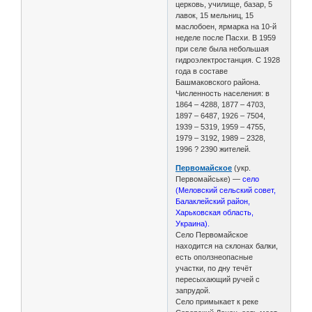
церковь, училище, базар, 5
лавок, 15 мельниц, 15
маслобоен, ярмарка на 10-й
неделе после Пасхи. В 1959
при селе была небольшая
гидроэлектростанция. С 1928
года в составе
Башмаковского района.
Численность населения: в
1864 – 4288, 1877 – 4703,
1897 – 6487, 1926 – 7504,
1939 – 5319, 1959 – 4755,
1979 – 3192, 1989 – 2328,
1996 ? 2390 жителей.
Первомайское
(укр.
Первомайське) —
село
(Меловский сельский совет,
Балаклейский район,
Харьковская область,
Украина).
Село Первомайское
находится на склонах балки,
есть оползнеопасные
участки, по дну течёт
пересыхающий ручей с
запрудой.
Село примыкает к реке