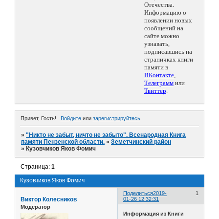
Отечества.
Информацию о
появлении новых
сообщений на
сайте можно
узнавать,
подписавшись на
страничках книги
памяти в
ВКонтакте
,
Телеграмм
или
Твиттер
.
Привет, Гость!
Войдите
или
зарегистрируйтесь
.
»
"Никто не забыт, ничто не забыто". Всенародная Книга
памяти Пензенской области.
»
Земетчинский район
»
Кузовчиков Яков Фомич
Страница:
1
Кузовчиков Яков Фомич
Поделиться
2019-
1
Виктор Колесников
01-26 12:32:31
Модератор
Информация из Книги