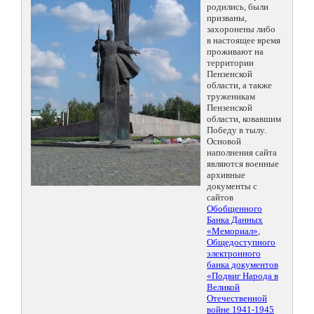
родились, были
призваны,
захоронены либо
в настоящее время
проживают на
территории
Пензенской
области, а также
труженикам
Пензенской
области, ковавшим
Победу в тылу.
Основой
наполнения сайта
являются военные
архивные
документы с
сайтов
Обобщенного
Банка Данных
«Мемориал»
,
Общедоступного
электронного
банка документов
«Подвиг Народа в
Великой
Отечественной
войне 1941-1945