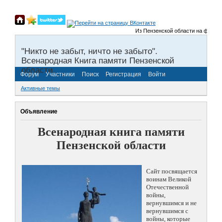
Из Пензенской области на фронты В
"Никто не забыт, ничто не забыто".
Всенародная Книга памяти Пензенской
области.
Форум
Участники
Поиск
Регистрация
Войти
Активные темы
Объявление
Всенародная книга памяти
Пензенской области
Сайт посвящается
воинам Великой
Отечественной
войны,
вернувшимся и не
вернувшимся с
войны, которые