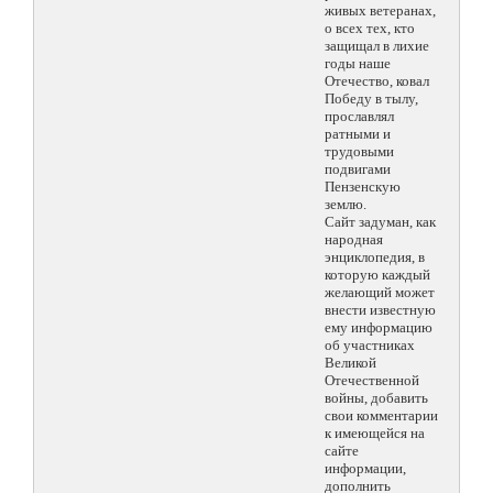
живых ветеранах,
о всех тех, кто
защищал в лихие
годы наше
Отечество, ковал
Победу в тылу,
прославлял
ратными и
трудовыми
подвигами
Пензенскую
землю.
Сайт задуман, как
народная
энциклопедия, в
которую каждый
желающий может
внести известную
ему информацию
об участниках
Великой
Отечественной
войны, добавить
свои комментарии
к имеющейся на
сайте
информации,
дополнить