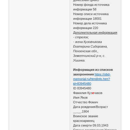
Номер фонда источника
информации 58
Номер описи источника
информации 18001
Номер дела источника
информации 220
Дополнительная информация
- стрелок;
- жена Кузовчикова
Екатерина Сидоровна,
Пензенская обл.,
Земетчинский р-н, с.
Ушинка.
Информация из списков
захоронения
https://obd-
memorial.ru/html/info.htm?
id=83945480
ID 83945480
Фамилия Куз
е
чиков
Имя Яков
Отчество Фомич
Дата рождения/Возраст
__.__.1904
Воинское звание
красноармеец
Дата смерти 09.03.1943
Страна захоронения Украина