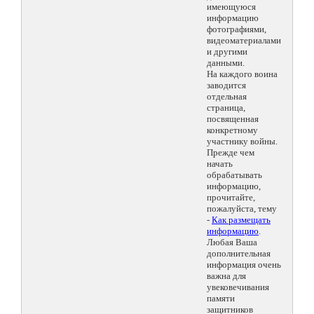
имеющуюся
информацию
фотографиями,
видеоматериалами
и другими
данными.
На каждого воина
заводится
отдельная
страница,
посвященная
конкретному
участнику войны.
Прежде чем
начать
обрабатывать
информацию,
прочитайте,
пожалуйста, тему
-
Как размещать
информацию
.
Любая Ваша
дополнительная
информация очень
важна для
увековечивания
памяти
защитников