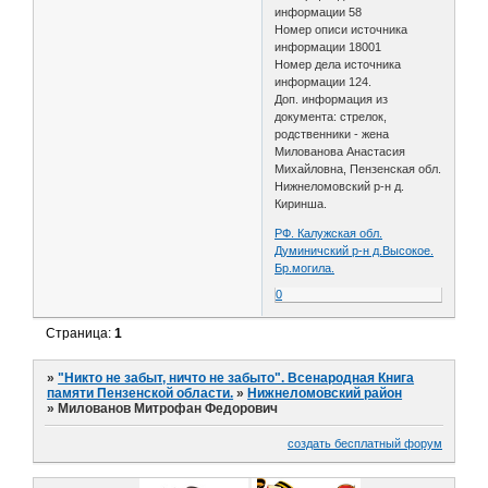
информации 58
Номер описи источника
информации 18001
Номер дела источника
информации 124.
Доп. информация из
документа: стрелок,
родственники - жена
Милованова Анастасия
Михайловна, Пензенская обл.
Нижнеломовский р-н д.
Киринша.
РФ. Калужская обл.
Думиничский р-н д.Высокое.
Бр.могила.
0
Страница:
1
»
"Никто не забыт, ничто не забыто". Всенародная Книга
памяти Пензенской области.
»
Нижнеломовский район
»
Милованов Митрофан Федорович
создать бесплатный форум