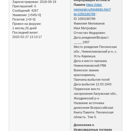
Зарегистрирован
: 2018-09-19
Памяти
https://obd-
Приглашений:
0
memorial.ru/html/info.htm?
Сообщений:
4267
id=1050180789
:
Уважение:
[+545/-0]
ID 1050180789
Позитив:
[+0/-0]
Фамилия Милованов
Провел на форуме:
1 месяц 26 дней
Имя Митрофан
Последний визит:
Отчество Федорович
2020-02-27 13:13:17
Дата рождения/Возраст
__.__.1907
Место рождения Пензенская
обл., Нижнеломовский р-н, с.
Усть-Каремша
Дата и место призыва
Нижнеломовский РВК
Воинское звание
красноармеец
Причина выбытия погиб
Дата выбытия 12.03.1943
Первичное место
захоронения Калужская обл.,
Жиздринский р-н
Название источника
донесения Всероссийская
Книга Памяти. Пензенская
область. Том 5.
Донесения о
безвозвратных потерях