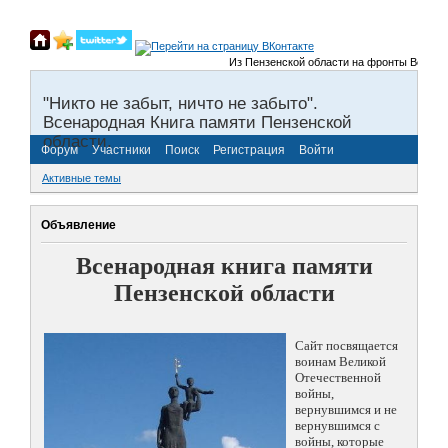
Из Пензенской области на фронты Великой О
"Никто не забыт, ничто не забыто".
Всенародная Книга памяти Пензенской
области.
Форум
Участники
Поиск
Регистрация
Войти
Активные темы
Объявление
Всенародная книга памяти
Пензенской области
Сайт посвящается
воинам Великой
Отечественной
войны,
вернувшимся и не
вернувшимся с
войны, которые