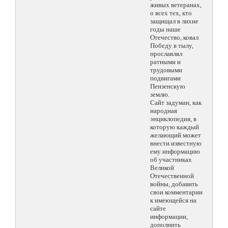
живых ветеранах,
о всех тех, кто
защищал в лихие
годы наше
Отечество, ковал
Победу в тылу,
прославлял
ратными и
трудовыми
подвигами
Пензенскую
землю.
Сайт задуман, как
народная
энциклопедия, в
которую каждый
желающий может
внести известную
ему информацию
об участниках
Великой
Отечественной
войны, добавить
свои комментарии
к имеющейся на
сайте
информации,
дополнить