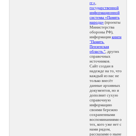
гг.»
,
государственной
информационной
системы «Память
народа»
(проекты
Министерства
обороны РФ),
информация
книги
"Память.
Пензенская
область."
, других
справочных
источников.
Сайт создан в
надежде на то, что
каждый из нас не
только внесёт
данные архивных
документов, но и
дополнит сухую
справочную
информацию
своими бережно
сохраненными
воспоминаниями о
тех, кого уже нет с
нами рядом,
рассказами о ныне