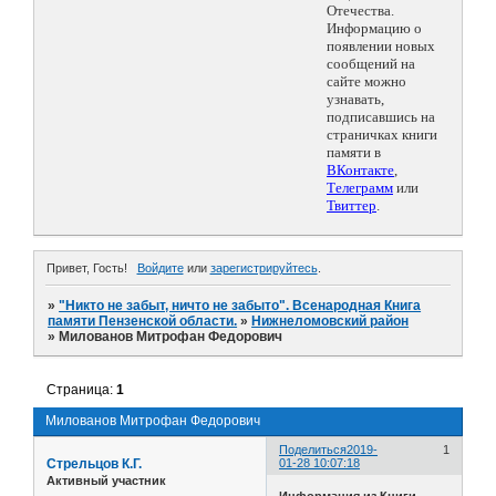
Отечества.
Информацию о
появлении новых
сообщений на
сайте можно
узнавать,
подписавшись на
страничках книги
памяти в
ВКонтакте
,
Телеграмм
или
Твиттер
.
Привет, Гость!
Войдите
или
зарегистрируйтесь
.
»
"Никто не забыт, ничто не забыто". Всенародная Книга
памяти Пензенской области.
»
Нижнеломовский район
»
Милованов Митрофан Федорович
Страница:
1
Милованов Митрофан Федорович
Поделиться
2019-
1
Стрельцов К.Г.
01-28 10:07:18
Активный участник
Информация из Книги