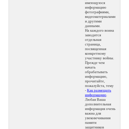
имеющуюся
информацию
фотографиями,
видеоматериалами
и другими
данными.
На каждого воина
заводится
отдельная
страница,
посвященная
конкретному
участнику войны.
Прежде чем
начать
обрабатывать
информацию,
прочитайте,
пожалуйста, тему
-
Как размещать
информацию
.
Любая Ваша
дополнительная
информация очень
важна для
увековечивания
памяти
защитников