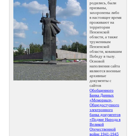
родились, были
призваны,
захоронены либо
в настоящее время
проживают на
территории
Пензенской
области, а также
труженикам
Пензенской
области, ковавшим
Победу в тылу.
Основой
наполнения сайта
являются военные
архивные
документы с
сайтов
Обобщенного
Банка Данных
«Мемориал»
,
Общедоступного
электронного
банка документов
«Подвиг Народа в
Великой
Отечественной
войне 1941-1945