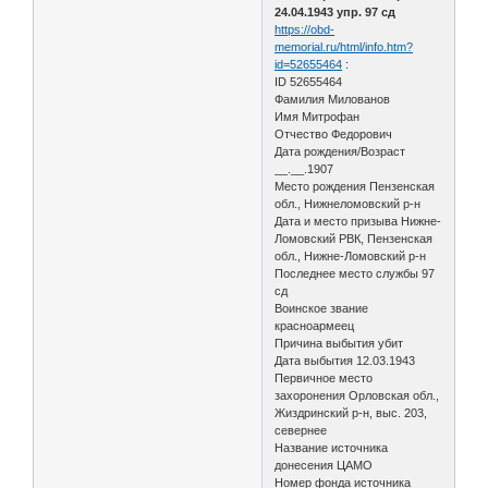
24.04.1943 упр. 97 сд
https://obd-
memorial.ru/html/info.htm?
id=52655464
:
ID 52655464
Фамилия Милованов
Имя Митрофан
Отчество Федорович
Дата рождения/Возраст
__.__.1907
Место рождения Пензенская
обл., Нижнеломовский р-н
Дата и место призыва Нижне-
Ломовский РВК, Пензенская
обл., Нижне-Ломовский р-н
Последнее место службы 97
сд
Воинское звание
красноармеец
Причина выбытия убит
Дата выбытия 12.03.1943
Первичное место
захоронения Орловская обл.,
Жиздринский р-н, выс. 203,
севернее
Название источника
донесения ЦАМО
Номер фонда источника