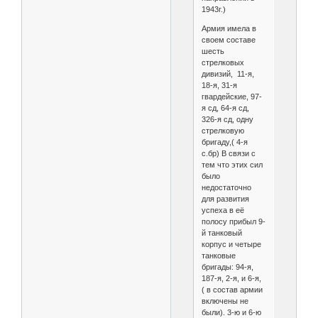
1943г.)
Армия имела в
своем составе
шесть
стрелковых
дивизий, 11-я,
18-я, 31-я
гвардейские, 97-
я сд, 64-я сд,
326-я сд, одну
стрелковую
бригаду,( 4-я
с.бр) В связи с
тем что этих сил
было
недостаточно
для развития
успеха в её
полосу прибыл 9-
й танковый
корпус и четыре
танковые
бригады: 94-я,
187-я, 2-я, и 6-я,
( в состав армии
включены не
были). 3-ю и 6-ю