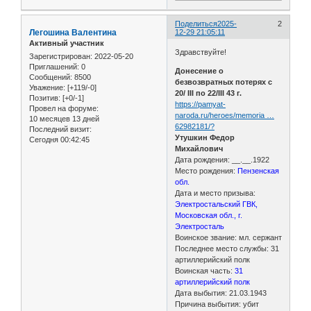
Поделиться
2025-
2
Легошина Валентина
12-29 21:05:11
Активный участник
Здравствуйте!
Зарегистрирован
: 2022-05-20
Приглашений:
0
Донесение о
Сообщений:
8500
безвозвратных потерях с
Уважение:
[+119/-0]
20/ III по 22/III 43 г.
Позитив:
[+0/-1]
https://pamyat-
Провел на форуме:
naroda.ru/heroes/memoria …
10 месяцев 13 дней
62982181/?
Последний визит:
Утушкин Федор
Сегодня 00:42:45
Михайлович
Дата рождения: __.__.1922
Место рождения:
Пензенская
обл.
Дата и место призыва:
Электростальский ГВК,
Московская обл., г.
Электросталь
Воинское звание: мл. сержант
Последнее место службы: 31
артиллерийский полк
Воинская часть:
31
артиллерийский полк
Дата выбытия: 21.03.1943
Причина выбытия: убит