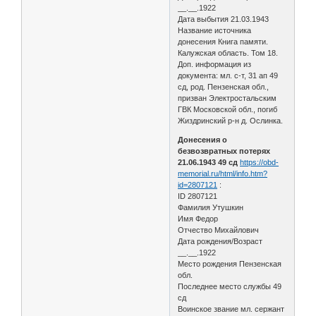
__.__.1922
Дата выбытия 21.03.1943
Название источника
донесения Книга памяти.
Калужская область. Том 18.
Доп. информация из
документа: мл. с-т, 31 ап 49
сд, род. Пензенская обл.,
призван Электростальским
ГВК Московской обл., погиб
Жиздринский р-н д. Ослинка.
Донесения о
безвозвратных потерях
21.06.1943 49 сд
https://obd-
memorial.ru/html/info.htm?
id=2807121
:
ID 2807121
Фамилия Утушкин
Имя Федор
Отчество Михайлович
Дата рождения/Возраст
__.__.1922
Место рождения Пензенская
обл.
Последнее место службы 49
сд
Воинское звание мл. сержант