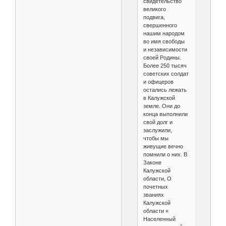
свидетельство
великого
подвига,
свершенного
нашим народом
во имя свободы
и независимости
своей Родины.
Более 250 тысяч
советских солдат
и офицеров
остались лежать
в Калужской
земле. Они до
конца выполнили
свой долг и
заслужили,
чтобы мы
живущие вечно
помнили о них. В
Законе
Калужской
области, О
почетных
званиях
Калужской
области «
Населенный