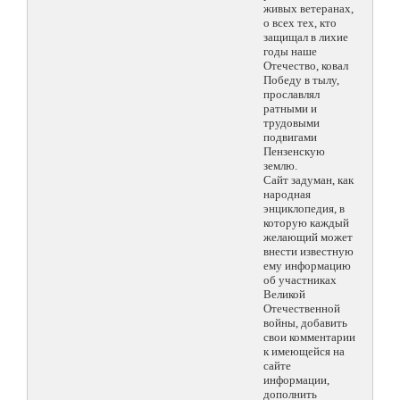
живых ветеранах,
о всех тех, кто
защищал в лихие
годы наше
Отечество, ковал
Победу в тылу,
прославлял
ратными и
трудовыми
подвигами
Пензенскую
землю.
Сайт задуман, как
народная
энциклопедия, в
которую каждый
желающий может
внести известную
ему информацию
об участниках
Великой
Отечественной
войны, добавить
свои комментарии
к имеющейся на
сайте
информации,
дополнить