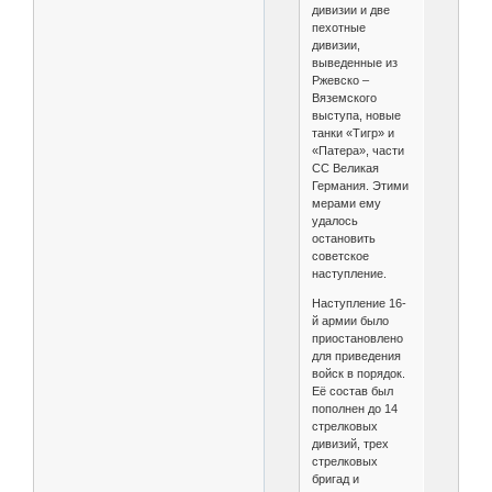
дивизии и две
пехотные
дивизии,
выведенные из
Ржевско –
Вяземского
выступа, новые
танки «Тигр» и
«Патера», части
СС Великая
Германия. Этими
мерами ему
удалось
остановить
советское
наступление.
Наступление 16-
й армии было
приостановлено
для приведения
войск в порядок.
Её состав был
пополнен до 14
стрелковых
дивизий, трех
стрелковых
бригад и