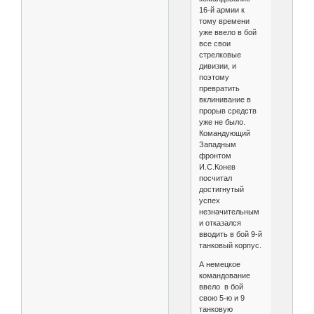
16-й армии к
тому времени
уже ввело в бой
все свои
стрелковые
дивизии, и
поэтому
превратить
вклинивание в
прорыв средств
уже не было.
Командующий
Западным
фронтом
И.С.Конев
посчитал
достигнутый
успех
незначительным
и отказался
вводить в бой 9-й
танковый корпус.
А немецкое
командование
ввело в бой
свою 5-ю и 9
танковую