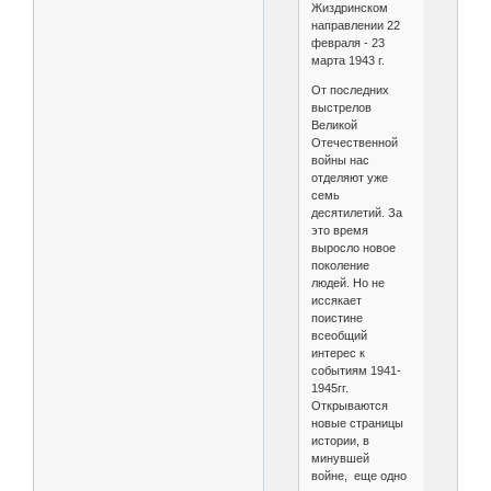
Жиздринском
направлении 22
февраля - 23
марта 1943 г.
От последних
выстрелов
Великой
Отечественной
войны нас
отделяют уже
семь
десятилетий. За
это время
выросло новое
поколение
людей. Но не
иссякает
поистине
всеобщий
интерес к
событиям 1941-
1945гг.
Открываются
новые страницы
истории, в
минувшей
войне, еще одно