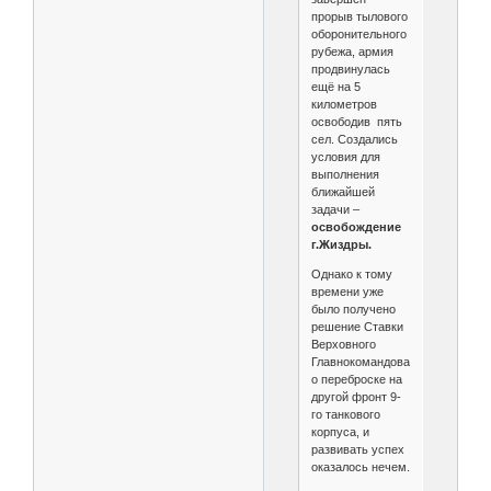
прорыв тылового
оборонительного
рубежа, армия
продвинулась
ещё на 5
километров
освободив пять
сел. Создались
условия для
выполнения
ближайшей
задачи –
освобождение
г.Жиздры.
Однако к тому
времени уже
было получено
решение Ставки
Верховного
Главнокомандования
о переброске на
другой фронт 9-
го танкового
корпуса, и
развивать успех
оказалось нечем.