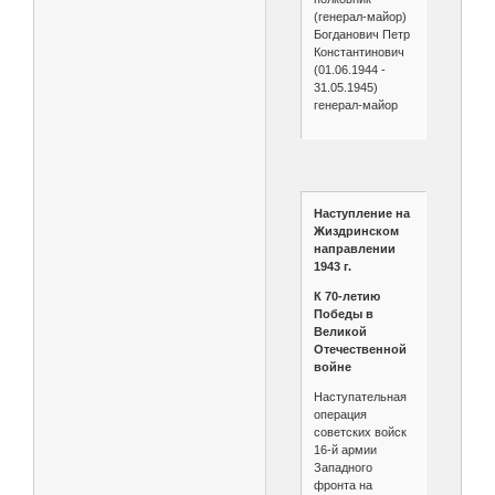
(генерал-майор)
Богданович Петр
Константинович
(01.06.1944 -
31.05.1945)
генерал-майор
Наступление на
Жиздринском
направлении
1943 г.
К 70-летию
Победы в
Великой
Отечественной
войне
Наступательная
операция
советских войск
16-й армии
Западного
фронта на