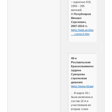
– оценочно 619,
1959 – 295
жителей.
© Полубояров
Михаил
Сергеевич,
2007-2014 гг.
https://web.archive.org/web/202
… Lomov2.htm
49-я
Рославльская
Краснознаменная
ордена
Суворова
стрелковая
дивизия
https://www.rkkawwii.ru/division/
.. В марте 43 г.
была включена в
состав 16 А и
участвовала во
втором этапе