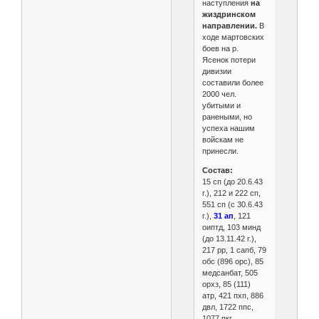
наступления
на
жиздринском
направлении.
В
ходе мартовских
боев на р.
Ясенок потери
дивизии
составили более
2000 чел.
убитыми и
ранеными, но
успеха нашим
войскам не
принесли.
Состав:
15 сп (до 20.6.43
г.), 212 и 222 сп,
551 сп (с 30.6.43
г.),
31 ап
, 121
оиптд, 103 минд
(до 13.11.42 г.),
217 рр, 1 сапб, 79
обс (896 орс), 85
медсанбат, 505
орхз, 85 (111)
атр, 421 пхп, 886
двл, 1722 ппс,
1077 пкг