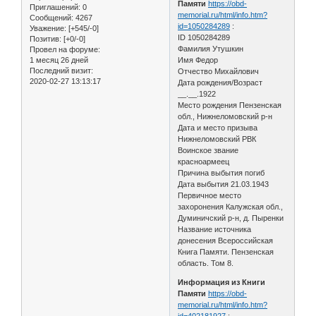
Памяти
https://obd-
Приглашений:
0
memorial.ru/html/info.htm?
Сообщений:
4267
id=1050284289
:
Уважение:
[+545/-0]
ID 1050284289
Позитив:
[+0/-0]
Фамилия Утушкин
Провел на форуме:
1 месяц 26 дней
Имя Федор
Последний визит:
Отчество Михайлович
2020-02-27 13:13:17
Дата рождения/Возраст
__.__.1922
Место рождения Пензенская
обл., Нижнеломовский р-н
Дата и место призыва
Нижнеломовский РВК
Воинское звание
красноармеец
Причина выбытия погиб
Дата выбытия 21.03.1943
Первичное место
захоронения Калужская обл.,
Думиничский р-н, д. Пыренки
Название источника
донесения Всероссийская
Книга Памяти. Пензенская
область. Том 8.
Информация из Книги
Памяти
https://obd-
memorial.ru/html/info.htm?
id=402181927
: