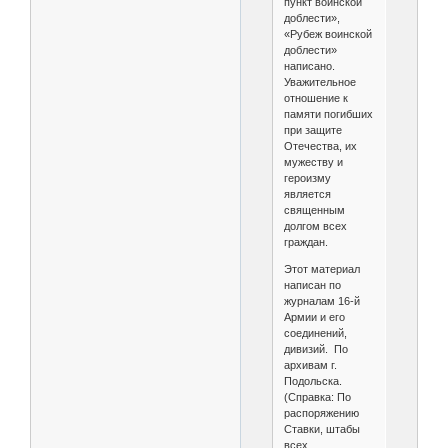
пункт воинской
доблести»,
«Рубеж воинской
доблести»
написано.
Уважительное
отношение к
памяти погибших
при защите
Отечества, их
мужеству и
героизму
является
священным
долгом всех
граждан.
Этот материал
написан по
журналам 16-й
Армии и его
соединений,
дивизий. По
архивам г.
Подольска.
(Справка: По
распоряжению
Ставки, штабы
всех