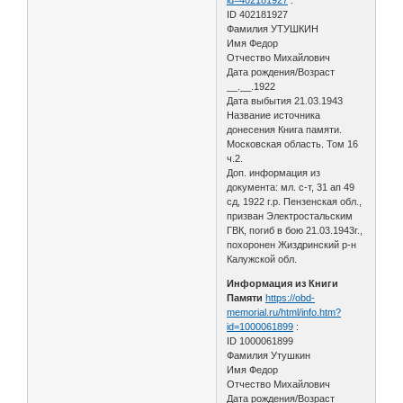
ID 402181927
Фамилия УТУШКИН
Имя Федор
Отчество Михайлович
Дата рождения/Возраст
__.__.1922
Дата выбытия 21.03.1943
Название источника
донесения Книга памяти.
Московская область. Том 16
ч.2.
Доп. информация из
документа: мл. с-т, 31 ап 49
сд, 1922 г.р. Пензенская обл.,
призван Электростальским
ГВК, погиб в бою 21.03.1943г.,
похоронен Жиздринский р-н
Калужской обл.
Информация из Книги
Памяти
https://obd-
memorial.ru/html/info.htm?
id=1000061899
:
ID 1000061899
Фамилия Утушкин
Имя Федор
Отчество Михайлович
Дата рождения/Возраст