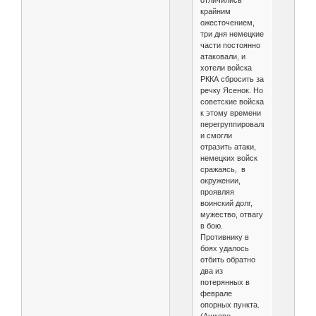
отличились
крайним
ожесточением,
три дня немецкие
части постоянно
атаковали, и
хотели войска
РККА сбросить за
речку Ясенок. Но
советские войска
к этому времени
перегруппировались
и смогли
отразить атаки,
немецких войск
сражаясь, в
окружении,
проявляя
воинский долг,
мужество, отвагу
в бою.
Противнику в
боях удалось
отбить обратно
два из
потерянных в
феврале
опорных пункта.