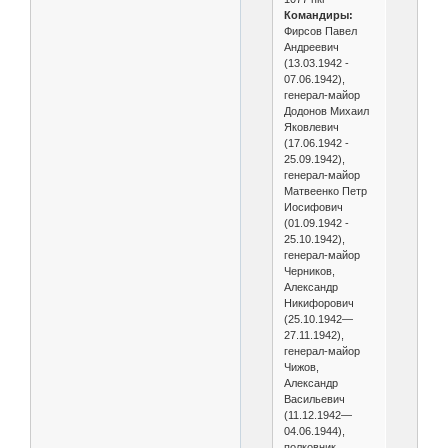
Командиры:
Фирсов Павел
Андреевич
(13.03.1942 -
07.06.1942),
генерал-майор
Додонов Михаил
Яковлевич
(17.06.1942 -
25.09.1942),
генерал-майор
Матвеенко Петр
Иосифович
(01.09.1942 -
25.10.1942),
генерал-майор
Черников,
Александр
Никифорович
(25.10.1942—
27.11.1942),
генерал-майор
Чижов,
Александр
Васильевич
(11.12.1942—
04.06.1944),
полковник