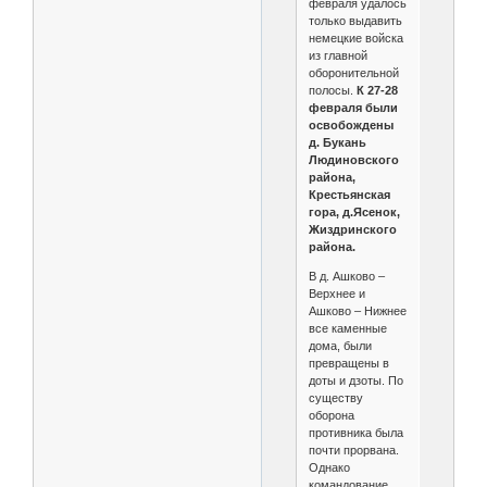
февраля удалось
только выдавить
немецкие войска
из главной
оборонительной
полосы.
К 27-28
февраля были
освобождены
д. Букань
Людиновского
района,
Крестьянская
гора, д.Ясенок,
Жиздринского
района.
В д. Ашково –
Верхнее и
Ашково – Нижнее
все каменные
дома, были
превращены в
доты и дзоты. По
существу
оборона
противника была
почти прорвана.
Однако
командование