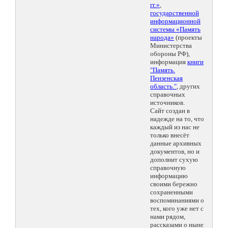
гг.»
,
государственной
информационной
системы «Память
народа»
(проекты
Министерства
обороны РФ),
информация
книги
"Память.
Пензенская
область."
, других
справочных
источников.
Сайт создан в
надежде на то, что
каждый из нас не
только внесёт
данные архивных
документов, но и
дополнит сухую
справочную
информацию
своими бережно
сохраненными
воспоминаниями о
тех, кого уже нет с
нами рядом,
рассказами о ныне