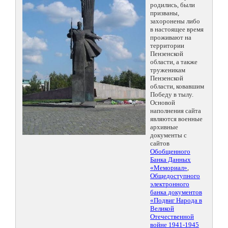
родились, были
призваны,
захоронены либо
в настоящее время
проживают на
территории
Пензенской
области, а также
труженикам
Пензенской
области, ковавшим
Победу в тылу.
Основой
наполнения сайта
являются военные
архивные
документы с
сайтов
Обобщенного
Банка Данных
«Мемориал»
,
Общедоступного
электронного
банка документов
«Подвиг Народа в
Великой
Отечественной
войне 1941-1945