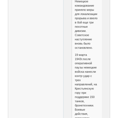
Немецкое
командование
приняло меры
для локализации
прорыва и ввело
в бой еще три
пехотные
дивизии.
Советское
наступление
вновь было
остановлено.
19 марта
1943г.после
оперативной
паузы немецкие
войска нанесли
контр-удар с
трех
направлений, на
Крестьянскую
гору при
поддержке 150
танков,
бронетехники.
Боевые
действия,