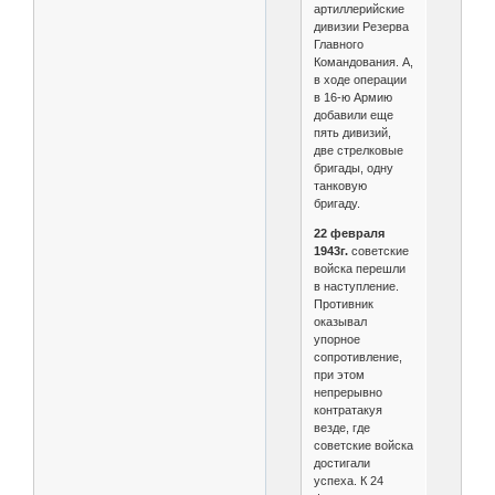
артиллерийские
дивизии Резерва
Главного
Командования. А,
в ходе операции
в 16-ю Армию
добавили еще
пять дивизий,
две стрелковые
бригады, одну
танковую
бригаду.
22 февраля
1943г.
советские
войска перешли
в наступление.
Противник
оказывал
упорное
сопротивление,
при этом
непрерывно
контратакуя
везде, где
советские войска
достигали
успеха. К 24