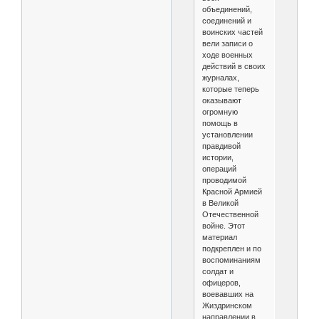
объединений,
соединений и
воинских частей
вели записи о
ходе военных
действий в своих
журналах,
которые теперь
оказывают
огромную
помощь в
установлении
правдивой
истории,
операций
проводимой
Красной Армией
в Великой
Отечественной
войне. Этот
материал
подкреплен и по
воспоминаниям
солдат и
офицеров,
воевавших на
Жиздринском
направлении в