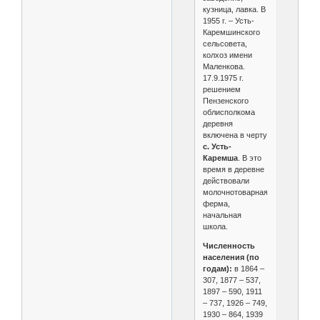
кузница, лавка. В
1955 г. – Усть-
Каремшинского
сельсовета,
колхоз имени
Маленкова.
17.9.1975 г.
решением
Пензенского
облисполкома
деревня
включена в черту
с. Усть-
Каремша
. В это
время в деревне
действовали
молочнотоварная
ферма,
начальная
школа.
Численность
населения (по
годам):
в 1864 –
307, 1877 – 537,
1897 – 590, 1911
– 737, 1926 – 749,
1930 – 864, 1939