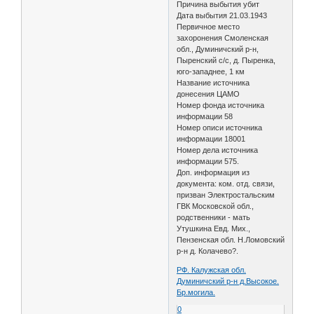
Причина выбытия убит
Дата выбытия 21.03.1943
Первичное место
захоронения Смоленская
обл., Думиничский р-н,
Пыренский с/с, д. Пыренка,
юго-западнее, 1 км
Название источника
донесения ЦАМО
Номер фонда источника
информации 58
Номер описи источника
информации 18001
Номер дела источника
информации 575.
Доп. информация из
документа: ком. отд. связи,
призван Электростальским
ГВК Московской обл.,
родственники - мать
Утушкина Евд. Мих.,
Пензенская обл. Н.Ломовский
р-н д. Колачево?.
РФ. Калужская обл.
Думиничский р-н д.Высокое.
Бр.могила.
0