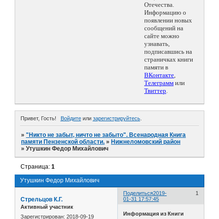
Отечества.
Информацию о
появлении новых
сообщений на
сайте можно
узнавать,
подписавшись на
страничках книги
памяти в
ВКонтакте
,
Телеграмм
или
Твиттер
.
Привет, Гость!
Войдите
или
зарегистрируйтесь
.
»
"Никто не забыт, ничто не забыто". Всенародная Книга
памяти Пензенской области.
»
Нижнеломовский район
»
Утушкин Федор Михайлович
Страница:
1
Утушкин Федор Михайлович
Поделиться
2019-
1
Стрельцов К.Г.
01-31 17:57:45
Активный участник
Информация из Книги
Зарегистрирован
: 2018-09-19