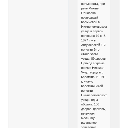
сельсовета, при
реке Мокше.
Основана
помещицей
Колычевой в
Нижнеломовском
уезде в первой
половине 19 в. В
1877 г. – в
Андреевской 1-й
волости 1-го
стана этого
уезда, 89 дворов.
Приход в храме
во имя Николая
Чудотворца в с.
Каремша. В 1911
г. – село
Каремшинской
волости
Нижнеломовского
уезда, одна
община, 130
дворов, церковь,
ветряная
мельница,
валяльное
заведение,