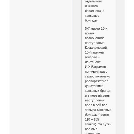
отдельного
лыжного
батальона, 4
танковые
бригады.
5-7 марта 16-я
армия
возобновила
наступление.
Командующий
16-й армией
генерал –
лейтенант
И.Х.Баграмян
получил право
самостоятельно
распоряжаться
действиями
танковых бригад
и в первый день
наступления
ввел в бой все
четыре танковые
бригады ( всего
110 – 155
танков). За сутки
боя был
завершен