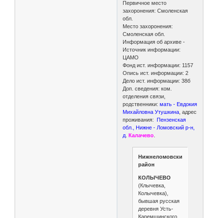
Первичное место
захоронения: Смоленская
обл.
Место захоронения:
Смоленская обл.
Информация об архиве -
Источник информации:
ЦАМО
Фонд ист. информации: 1157
Опись ист. информации: 2
Дело ист. информации: 38б
Доп. сведения: ком.
отделения связи,
родственники:
мать - Евдокия
Михайловна Утушкина
, адрес
проживания:
Пензенская
обл., Нижне - Ломовский р-н,
д
.
Калачево
.
Нижнеломовский
район
КОЛЫЧЕВО
(Клычевка,
Колычевка),
бывшая русская
деревня Усть-
Каремшинского