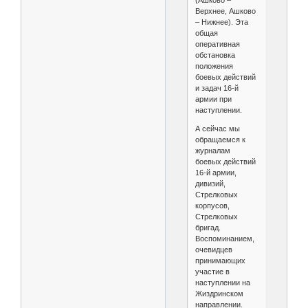
(Ашково –
Верхнее, Ашково
– Нижнее). Эта
общая
оперативная
обстановка
положения
боевых действий
и задач 16-й
армии при
наступлении.
А сейчас мы
обращаемся к
журналам
боевых действий
16-й армии,
дивизий,
Стрелковых
корпусов,
Стрелковых
бригад.
Воспоминанием,
очевидцев
принимающих
участие в
наступлении на
Жиздринском
направлении.