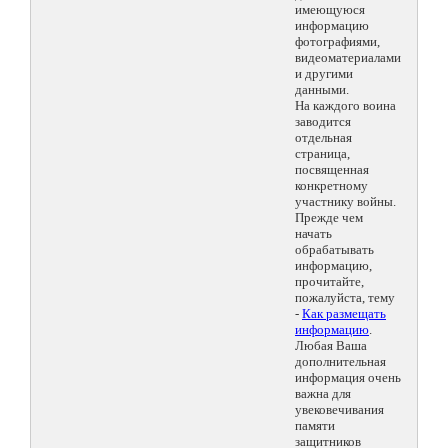
имеющуюся
информацию
фотографиями,
видеоматериалами
и другими
данными.
На каждого воина
заводится
отдельная
страница,
посвященная
конкретному
участнику войны.
Прежде чем
начать
обрабатывать
информацию,
прочитайте,
пожалуйста, тему
-
Как размещать
информацию
.
Любая Ваша
дополнительная
информация очень
важна для
увековечивания
памяти
защитников