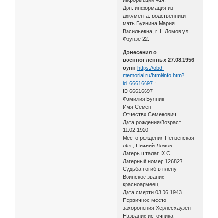
Доп. информация из
документа: родственники -
мать Буянина Мария
Васильевна, г. Н.Ломов ул.
Фрунзе 22.
Донесения о
военнопленных 27.08.1956
оупп
https://obd-
memorial.ru/html/info.htm?
id=66616697
:
ID 66616697
Фамилия Буянин
Имя Семен
Отчество Семенович
Дата рождения/Возраст
11.02.1920
Место рождения Пензенская
обл., Нижний Ломов
Лагерь шталаг IX С
Лагерный номер 126827
Судьба погиб в плену
Воинское звание
красноармеец
Дата смерти 03.06.1943
Первичное место
захоронения Херлесхаузен
Название источника