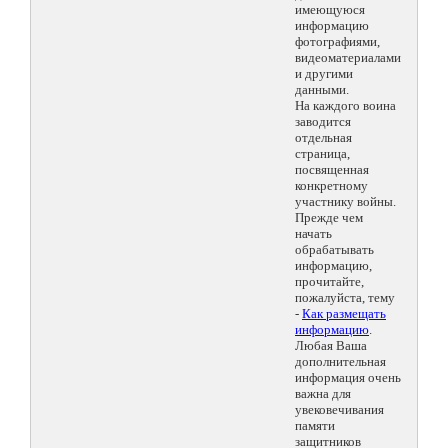
имеющуюся
информацию
фотографиями,
видеоматериалами
и другими
данными.
На каждого воина
заводится
отдельная
страница,
посвященная
конкретному
участнику войны.
Прежде чем
начать
обрабатывать
информацию,
прочитайте,
пожалуйста, тему
-
Как размещать
информацию
.
Любая Ваша
дополнительная
информация очень
важна для
увековечивания
памяти
защитников