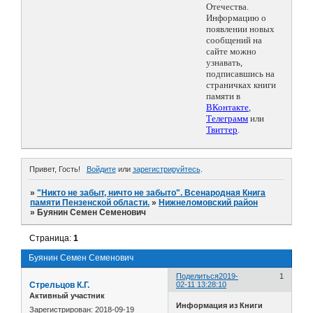
Отечества.
Информацию о
появлении новых
сообщений на
сайте можно
узнавать,
подписавшись на
страничках книги
памяти в
ВКонтакте
,
Телеграмм
или
Твиттер
.
Привет, Гость!
Войдите
или
зарегистрируйтесь
.
»
"Никто не забыт, ничто не забыто". Всенародная Книга
памяти Пензенской области.
»
Нижнеломовский район
»
Буянин Семен Семенович
Страница:
1
Буянин Семен Семенович
Поделиться
2019-
1
Стрельцов К.Г.
02-11 13:28:10
Активный участник
Информация из Книги
Зарегистрирован
: 2018-09-19