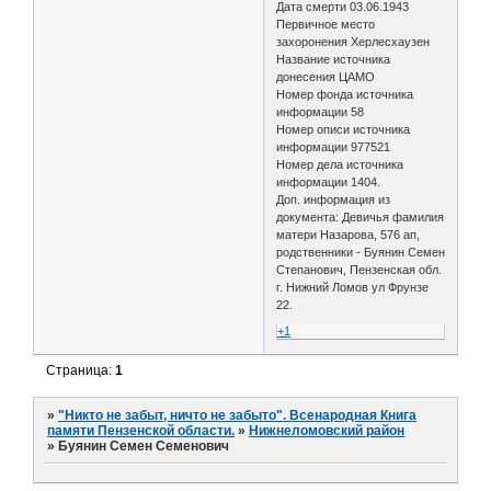
Дата смерти 03.06.1943
Первичное место
захоронения Херлесхаузен
Название источника
донесения ЦАМО
Номер фонда источника
информации 58
Номер описи источника
информации 977521
Номер дела источника
информации 1404.
Доп. информация из
документа: Девичья фамилия
матери Назарова, 576 ап,
родственники - Буянин Семен
Степанович, Пензенская обл.
г. Нижний Ломов ул Фрунзе
22.
+1
Страница:
1
»
"Никто не забыт, ничто не забыто". Всенародная Книга
памяти Пензенской области.
»
Нижнеломовский район
»
Буянин Семен Семенович