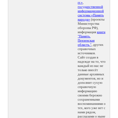
гг.»
,
государственной
информационной
системы «Память
народа»
(проекты
Министерства
обороны РФ),
информация
книги
"Память.
Пензенская
область."
, других
справочных
источников.
Сайт создан в
надежде на то, что
каждый из нас не
только внесёт
данные архивных
документов, но и
дополнит сухую
справочную
информацию
своими бережно
сохраненными
воспоминаниями о
тех, кого уже нет с
нами рядом,
рассказами о ныне