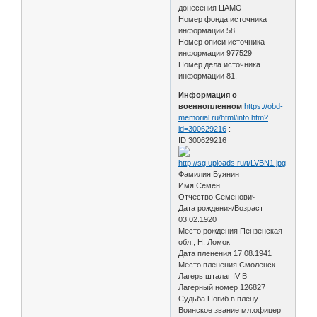
донесения ЦАМО
Номер фонда источника
информации 58
Номер описи источника
информации 977529
Номер дела источника
информации 81.
Информация о
военнопленном
https://obd-
memorial.ru/html/info.htm?
id=300629216
:
ID 300629216
Фамилия Буянин
Имя Семен
Отчество Семенович
Дата рождения/Возраст
03.02.1920
Место рождения Пензенская
обл., Н. Ломок
Дата пленения 17.08.1941
Место пленения Смоленск
Лагерь шталаг IV B
Лагерный номер 126827
Судьба Погиб в плену
Воинское звание мл.офицер