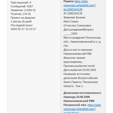
Памяти
https://obd-
Приглашений:
0
memorial.ru/html/info.htm?
Сообщений:
4267
id=1000164139
:
Уважение:
[+545/-0]
ID 1000164139
Позитив:
[+0/-0]
Фамилия Буянин
Провел на форуме:
1 месяц 26 дней
Имя Семен
Последний визит:
Отчество Семенович
2020-02-27 13:13:17
Дата рождения/Возраст
__.__.1920
Место рождения Пензенская
обл., Нижнеломовский р-н, д.
Гаи
Дата и место призыва
Нижнеломовский РВК
Воинское звание
красноармеец
Причина выбытия погиб
Дата выбытия 03.06.1943
Название источника
донесения Всероссийская
Книга Памяти. Пензенская
область. Том 1.
Донесения послевоенного
периода 10.08.1946
Нижнеломовский РВК
Пензенской обл.
https://obd-
memorial.ru/html/info.htm?
id=58183441
: