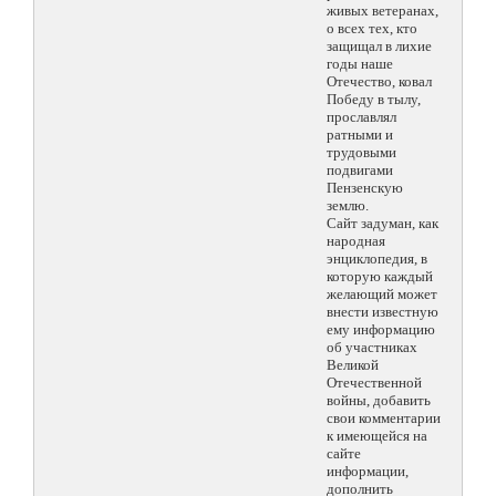
живых ветеранах,
о всех тех, кто
защищал в лихие
годы наше
Отечество, ковал
Победу в тылу,
прославлял
ратными и
трудовыми
подвигами
Пензенскую
землю.
Сайт задуман, как
народная
энциклопедия, в
которую каждый
желающий может
внести известную
ему информацию
об участниках
Великой
Отечественной
войны, добавить
свои комментарии
к имеющейся на
сайте
информации,
дополнить