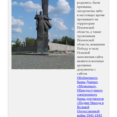
родились, были
призваны,
захоронены либо
в настоящее время
проживают на
территории
Пензенской
области, а также
труженикам
Пензенской
области, ковавшим
Победу в тылу.
Основой
наполнения сайта
являются военные
архивные
документы с
сайтов
Обобщенного
Банка Данных
«Мемориал»
,
Общедоступного
электронного
банка документов
«Подвиг Народа в
Великой
Отечественной
войне 1941-1945