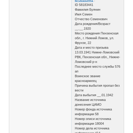
ID 58183441
Фамилия Буянин
Имя Семен
Отчество Семенович
Дата рождения/Возраст
__.__.1920
Место рождения Пензенская
обл., г. Нижний Ломов, ул.
Фрунзе, 22
Дата и место призыва
13.03.1941 Нижне-Ломовский
РВК, Пензенская обл., Нижне-
Ломовский р-н
Последнее место службы 576
ап
Воинское звание
красноармеец
Причина выбытия пропал без
вести
Дата выбытия __.01.1942
Название источника
донесения ЦАМО
Номер фонда источника
информации 58
Номер описи источника
информации 18004
Номер дела источника
информации 414.