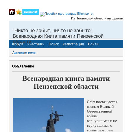
Из Пензенской области на фронты Великой
"Никто не забыт, ничто не забыто".
Всенародная Книга памяти Пензенской
области.
Форум
Участники
Поиск
Регистрация
Войти
Активные темы
Объявление
Всенародная книга памяти
Пензенской области
Сайт посвящается
воинам Великой
Отечественной
войны,
вернувшимся и не
вернувшимся с
войны, которые