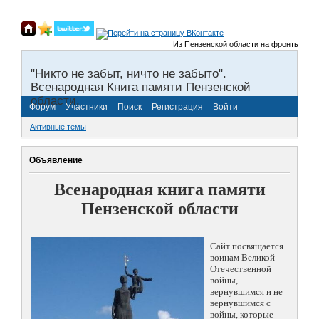
Из Пензенской области на фронты Велико
"Никто не забыт, ничто не забыто".
Всенародная Книга памяти Пензенской
области.
Форум
Участники
Поиск
Регистрация
Войти
Активные темы
Объявление
Всенародная книга памяти
Пензенской области
Сайт посвящается
воинам Великой
Отечественной
войны,
вернувшимся и не
вернувшимся с
войны, которые