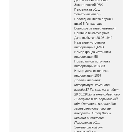
Земетчинский РВК,
Пензенская обл.,
Земетчинский р-н
Последнее место службы
штаб 5 Гв. кав. див.
Воинское звание лейтенант
Причина выбытия убит
Дата выбытия 20.05.1942
Название источника
информации ЦАМО
Номер фонда источника
информации 58
Номер описи источника
информации 818883
Номер дела источника
информации 1067
Дополнительная
информация: командир
взвода 17 Гв. кав. полк, убит
20.05.1942г. в р-не с.Аретово
Липецкого р-на Харьковской
обл. Оставлен на поле боя
за невозможностью, не
похоронен. Отец Ларин
Михаил Антонович,
Пензенская обл.,
Земетчинский р-н,
Вяземский с/с.