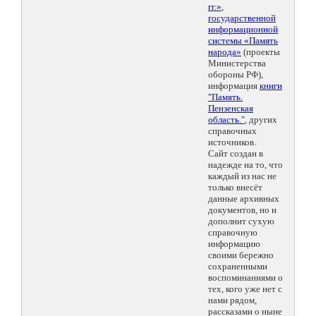
гг.»
,
государственной
информационной
системы «Память
народа»
(проекты
Министерства
обороны РФ),
информация
книги
"Память.
Пензенская
область."
, других
справочных
источников.
Сайт создан в
надежде на то, что
каждый из нас не
только внесёт
данные архивных
документов, но и
дополнит сухую
справочную
информацию
своими бережно
сохраненными
воспоминаниями о
тех, кого уже нет с
нами рядом,
рассказами о ныне