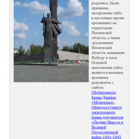
родились, были
призваны,
захоронены либо
в настоящее время
проживают на
территории
Пензенской
области, а также
труженикам
Пензенской
области, ковавшим
Победу в тылу.
Основой
наполнения сайта
являются военные
архивные
документы с
сайтов
Обобщенного
Банка Данных
«Мемориал»
,
Общедоступного
электронного
банка документов
«Подвиг Народа в
Великой
Отечественной
войне 1941-1945