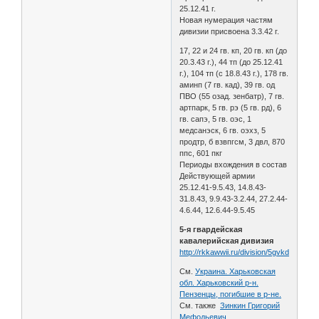
25.12.41 г.
Новая нумерация частям
дивизии присвоена 3.3.42 г.
17, 22 и 24 гв. кп, 20 гв. кп (до
20.3.43 г.), 44 тп (до 25.12.41
г.), 104 тп (с 18.8.43 г.), 178 гв.
аминп (7 гв. кад), 39 гв. од
ПВО (55 озад. зенбатр), 7 гв.
артпарк, 5 гв. рэ (5 гв. рд), 6
гв. сапэ, 5 гв. оэс, 1
медсанэск, 6 гв. оэхз, 5
продтр, б взвпгсм, 3 двл, 870
ппс, 601 пкг
Периоды вхождения в состав
Действующей армии
25.12.41-9.5.43, 14.8.43-
31.8.43, 9.9.43-3.2.44, 27.2.44-
4.6.44, 12.6.44-9.5.45
5-я гвардейская
кавалерийская дивизия
http://rkkawwii.ru/division/5gvkdf1
См.
Украина. Харьковская
обл. Харьковский р-н.
Пензенцы, погибшие в р-не.
См. также
Зинкин Григорий
Мефодьевич