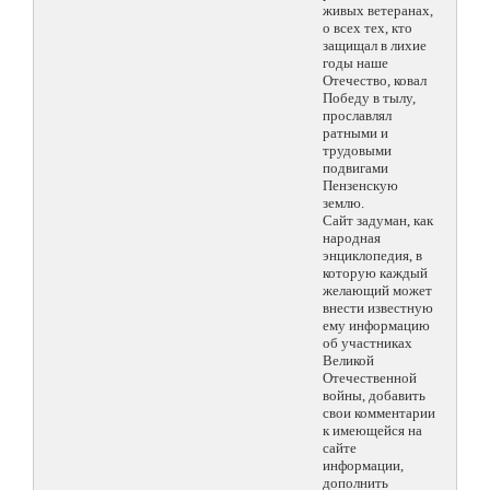
живых ветеранах,
о всех тех, кто
защищал в лихие
годы наше
Отечество, ковал
Победу в тылу,
прославлял
ратными и
трудовыми
подвигами
Пензенскую
землю.
Сайт задуман, как
народная
энциклопедия, в
которую каждый
желающий может
внести известную
ему информацию
об участниках
Великой
Отечественной
войны, добавить
свои комментарии
к имеющейся на
сайте
информации,
дополнить