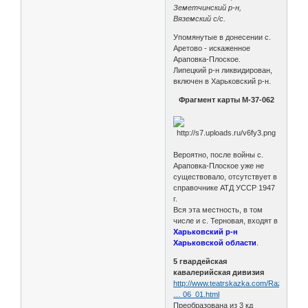
Земетчинский р-н,
Вяземский с/с.
Упомянутые в донесении с.
Аретово - искаженное
Араповка-Плоское.
Липецкий р-н ликвидирован,
включен в Харьковский р-н.
Фрагмент карты М-37-062
Вероятно, после войны с.
Араповка-Плоское уже не
существовало, отсутствует в
справочнике АТД УССР 1947
г.
Вся эта местность, в том
числе и с. Терновая, входят в
Харьковский р-н
Харьковской области
.
5 гвардейская
кавалерийская дивизия
http://www.teatrskazka.com/Raznoe/Pe
… 06_01.html
Преобразована из 3 кд