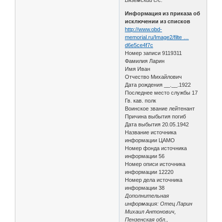
Информация из приказа об
исключении из списков
http://www.obd-
memorial.ru/Image2/filte …
d6e5ce4f7c
Номер записи 9119311
Фамилия Ларин
Имя Иван
Отчество Михайлович
Дата рождения __.__.1922
Последнее место службы 17
Гв. кав. полк
Воинское звание лейтенант
Причина выбытия погиб
Дата выбытия 20.05.1942
Название источника
информации ЦАМО
Номер фонда источника
информации 56
Номер описи источника
информации 12220
Номер дела источника
информации 38
Дополнительная
информация: Отец Ларин
Михаил Антонович,
Пензенская обл.,