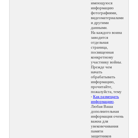
имеющуюся
информацию
фотографиями,
видеоматериалами
и другими
данными.
На каждого воина
заводится
отдельная
страница,
посвященная
конкретному
участнику войны.
Прежде чем
начать
обрабатывать
информацию,
прочитайте,
пожалуйста, тему
-
Как размещать
информацию
.
Любая Ваша
дополнительная
информация очень
важна для
увековечивания
памяти
защитников