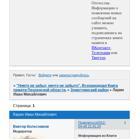
Отечества.
Информацию о
появлении новых
сообщений на
сайте можно
узнавать,
подписавшись на
страничках книги
памяти в
ВКонтакте
,
Телеграмм
или
Твиттер
.
Привет, Гость!
Войдите
или
зарегистрируйтесь
.
»
"Никто не забыт, ничто не забыто". Всенародная Книга
памяти Пензенской области.
»
Земетчинский район
»
Ларин
Иван Михайлович
Страница:
1
Ларин Иван Михайлович
Поделиться
2012-
1
Виктор Колесников
04-06 21:41:24
Модератор
Информация из Книги