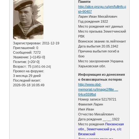
Памяти
http://alice.pnzgu.ru/pm/fullinfo.php?
id=90407
Ларин Иван Михайлович
Год рождения 1922
Место рождения нет данных
Место призыва Земетчинский
РВК
Воинское звание гв.лейтенант
Зарегистрирован
: 2011-12-19
Дата выбытия 20.05.1942
Приглашений:
0
Причина выбытия погиб в
Сообщений:
7272
бою
Уважение:
[+1145/-0]
Место захоронения Украина
Позитив:
[+20/-0]
Харьковская обл.
Возраст:
75
[1951-06-24]
Провел на форуме:
Информация из донесения
3 месяца 29 дней
о безвозвратных потерях
Последний визит:
http://www.obd-
2026-05-18 16:05:49
memorial.ru/Image2/filte …
64ce559fbd
Номер записи 52179721
Фамилия Ларин
Имя Иван
Отчество Михайлович
Дата рождения __.__.1922
Место рождения
Пензенская
обл., Земетчинский р-н, с/с
Вяземский
Дата и место призыва