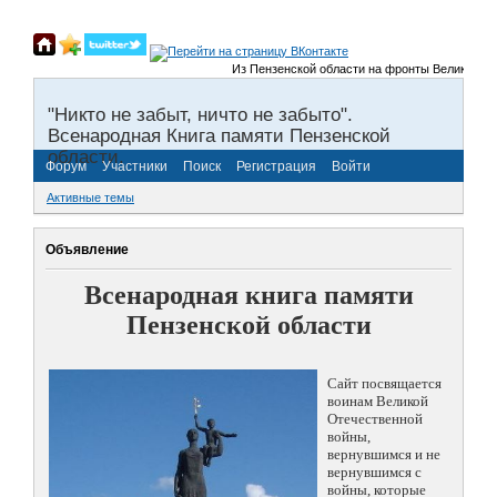
Из Пензенской области на фронты Великой Отече
"Никто не забыт, ничто не забыто".
Всенародная Книга памяти Пензенской
области.
Форум
Участники
Поиск
Регистрация
Войти
Активные темы
Объявление
Всенародная книга памяти
Пензенской области
Сайт посвящается
воинам Великой
Отечественной
войны,
вернувшимся и не
вернувшимся с
войны, которые