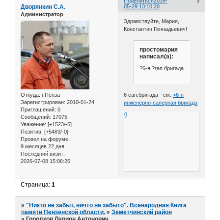
Поделиться
2019-
3
Дворянкин С.А.
05-29 13:10:20
Администратор
Здравствуйте, Мария,
Константин Геннадьевич!
простомария
написал(а):
?6-я ?гап бригада
Откуда:
г.Пенза
6 сап.бригада - см.
>6-я
Зарегистрирован
: 2010-01-24
инженерно-саперная бригада
Приглашений:
0
0
Сообщений:
17075
Уважение:
[+1523/-6]
Позитив:
[+5483/-0]
Провел на форуме:
9 месяцев 22 дня
Последний визит:
2026-07-08 15:06:26
Страница:
1
»
"Никто не забыт, ничто не забыто". Всенародная Книга
памяти Пензенской области.
»
Земетчинский район
»
Городков Ларион Антонович