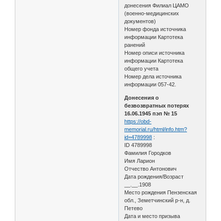
донесения Филиал ЦАМО
(военно-медицинских
документов)
Номер фонда источника
информации Картотека
ранений
Номер описи источника
информации Картотека
общего учета
Номер дела источника
информации 057-42.
Донесения о
безвозвратных потерях
16.06.1945 пэп № 15
https://obd-
memorial.ru/html/info.htm?
id=4789998
:
ID 4789998
Фамилия Городков
Имя Ларион
Отчество Антонович
Дата рождения/Возраст
__.__.1908
Место рождения Пензенская
обл., Земетчинский р-н, д.
Петево
Дата и место призыва