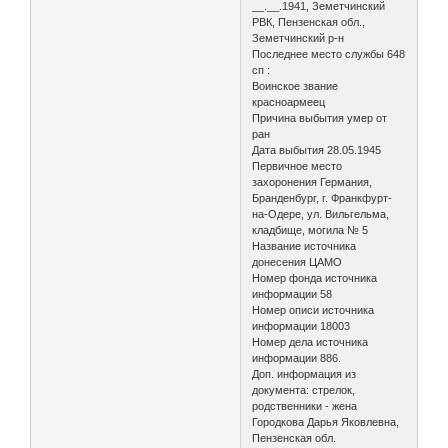
__.__.1941, Земетчинский
РВК, Пензенская обл.,
Земетчинский р-н
Последнее место службы 648
сп :
Воинское звание
красноармеец
Причина выбытия умер от
ран
Дата выбытия 28.05.1945
Первичное место
захоронения Германия,
Бранденбург, г. Франкфурт-
на-Одере, ул. Вильгельма,
кладбище, могила № 5
Название источника
донесения ЦАМО
Номер фонда источника
информации 58
Номер описи источника
информации 18003
Номер дела источника
информации 886.
Доп. информация из
документа: стрелок,
родственники - жена
Городкова Дарья Яковлевна,
Пензенская обл.