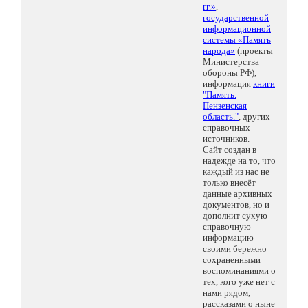
гг.»
,
государственной
информационной
системы «Память
народа»
(проекты
Министерства
обороны РФ),
информация
книги
"Память.
Пензенская
область."
, других
справочных
источников.
Сайт создан в
надежде на то, что
каждый из нас не
только внесёт
данные архивных
документов, но и
дополнит сухую
справочную
информацию
своими бережно
сохраненными
воспоминаниями о
тех, кого уже нет с
нами рядом,
рассказами о ныне