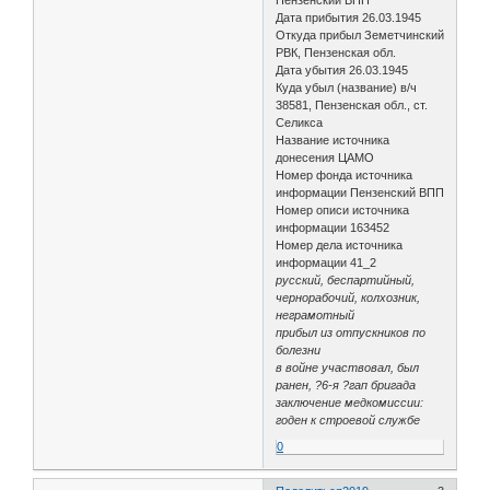
Пензенский ВПП
Дата прибытия 26.03.1945
Откуда прибыл Земетчинский
РВК, Пензенская обл.
Дата убытия 26.03.1945
Куда убыл (название) в/ч
38581, Пензенская обл., ст.
Селикса
Название источника
донесения ЦАМО
Номер фонда источника
информации Пензенский ВПП
Номер описи источника
информации 163452
Номер дела источника
информации 41_2
русский, беспартийный,
чернорабочий, колхозник,
неграмотный
прибыл из отпускников по
болезни
в войне участвовал, был
ранен, ?6-я ?гап бригада
заключение медкомиссии:
годен к строевой службе
0