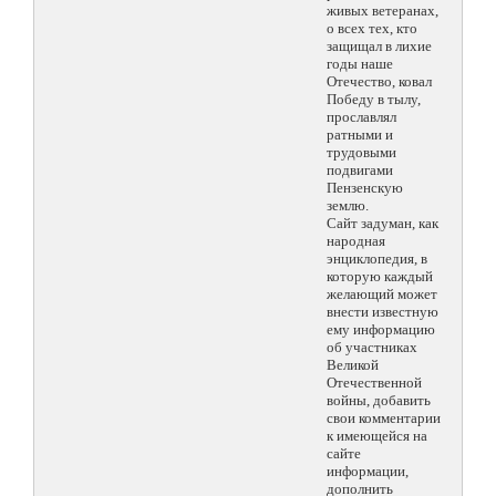
живых ветеранах,
о всех тех, кто
защищал в лихие
годы наше
Отечество, ковал
Победу в тылу,
прославлял
ратными и
трудовыми
подвигами
Пензенскую
землю.
Сайт задуман, как
народная
энциклопедия, в
которую каждый
желающий может
внести известную
ему информацию
об участниках
Великой
Отечественной
войны, добавить
свои комментарии
к имеющейся на
сайте
информации,
дополнить