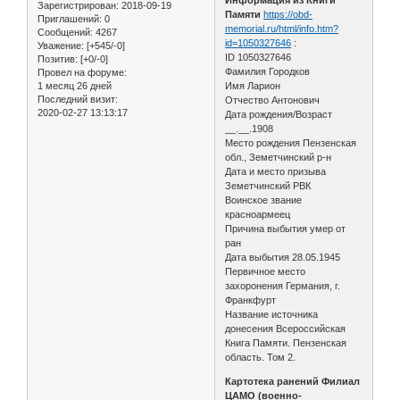
Зарегистрирован
: 2018-09-19
Памяти
https://obd-
Приглашений:
0
memorial.ru/html/info.htm?
Сообщений:
4267
id=1050327646
:
Уважение:
[+545/-0]
ID 1050327646
Позитив:
[+0/-0]
Фамилия Городков
Провел на форуме:
1 месяц 26 дней
Имя Ларион
Последний визит:
Отчество Антонович
2020-02-27 13:13:17
Дата рождения/Возраст
__.__.1908
Место рождения Пензенская
обл., Земетчинский р-н
Дата и место призыва
Земетчинский РВК
Воинское звание
красноармеец
Причина выбытия умер от
ран
Дата выбытия 28.05.1945
Первичное место
захоронения Германия, г.
Франкфурт
Название источника
донесения Всероссийская
Книга Памяти. Пензенская
область. Том 2.
Картотека ранений Филиал
ЦАМО (военно-