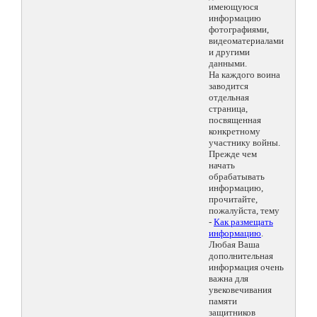
имеющуюся
информацию
фотографиями,
видеоматериалами
и другими
данными.
На каждого воина
заводится
отдельная
страница,
посвященная
конкретному
участнику войны.
Прежде чем
начать
обрабатывать
информацию,
прочитайте,
пожалуйста, тему
-
Как размещать
информацию
.
Любая Ваша
дополнительная
информация очень
важна для
увековечивания
памяти
защитников