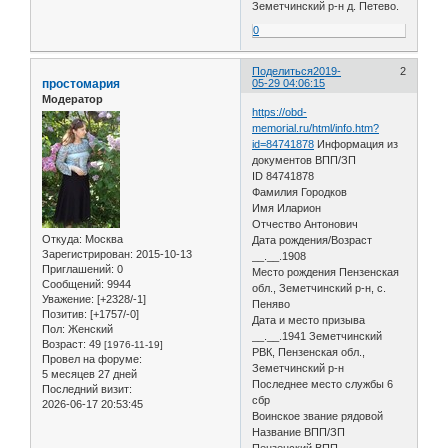
Земетчинский р-н д. Петево.
0
Поделиться
2019-
2
простомария
05-29 04:06:15
Модератор
https://obd-
memorial.ru/html/info.htm?
id=84741878
Информация из
документов ВПП/ЗП
ID 84741878
Фамилия Городков
Имя Иларион
Отчество Антонович
Откуда:
Москва
Дата рождения/Возраст
Зарегистрирован
: 2015-10-13
__.__.1908
Приглашений:
0
Место рождения Пензенская
Сообщений:
9944
обл., Земетчинский р-н, с.
Уважение:
[+2328/-1]
Пеняво
Позитив:
[+1757/-0]
Дата и место призыва
Пол:
Женский
__.__.1941 Земетчинский
Возраст:
49
[1976-11-19]
РВК, Пензенская обл.,
Провел на форуме:
Земетчинский р-н
5 месяцев 27 дней
Последнее место службы 6
Последний визит:
сбр
2026-06-17 20:53:45
Воинское звание рядовой
Название ВПП/ЗП