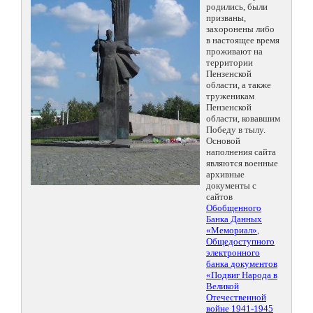
родились, были
призваны,
захоронены либо
в настоящее время
проживают на
территории
Пензенской
области, а также
труженикам
Пензенской
области, ковавшим
Победу в тылу.
Основой
наполнения сайта
являются военные
архивные
документы с
сайтов
Обобщенного
Банка Данных
«Мемориал»
,
Общедоступного
электронного
банка документов
«Подвиг Народа в
Великой
Отечественной
войне 1941-1945