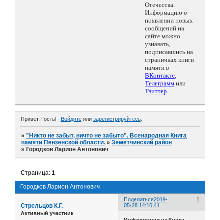
Отечества.
Информацию о
появлении новых
сообщений на
сайте можно
узнавать,
подписавшись на
страничках книги
памяти в
ВКонтакте
,
Телеграмм
или
Твиттер
.
Привет, Гость!
Войдите
или
зарегистрируйтесь
.
»
"Никто не забыт, ничто не забыто". Всенародная Книга
памяти Пензенской области.
»
Земетчинский район
»
Городков Ларион Антонович
Страница:
1
Городков Ларион Антонович
Поделиться
2019-
1
Стрельцов К.Г.
05-28 14:10:41
Активный участник
Информация из Книги