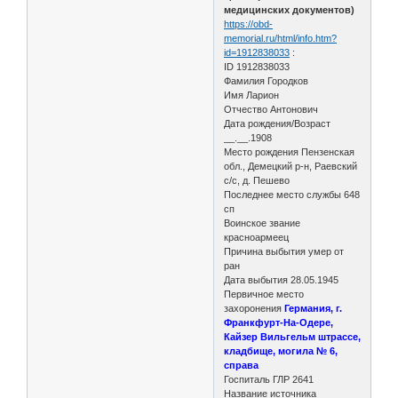
медицинских документов)
https://obd-
memorial.ru/html/info.htm?
id=1912838033
:
ID 1912838033
Фамилия Городков
Имя Ларион
Отчество Антонович
Дата рождения/Возраст
__.__.1908
Место рождения Пензенская
обл., Демецкий р-н, Раевский
с/с, д. Пешево
Последнее место службы 648
сп
Воинское звание
красноармеец
Причина выбытия умер от
ран
Дата выбытия 28.05.1945
Первичное место
захоронения
Германия, г.
Франкфурт-На-Одере,
Кайзер Вильгельм штрассе,
кладбище, могила № 6,
справа
Госпиталь ГЛР 2641
Название источника