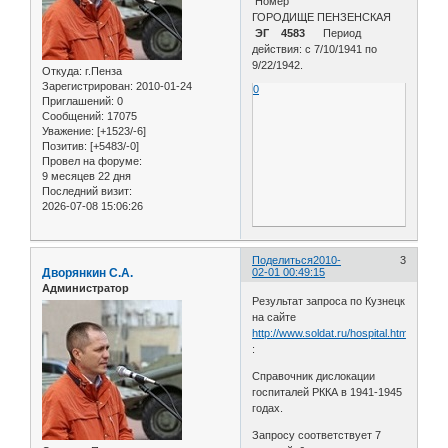
Номер
ГОРОДИЩЕ ПЕНЗЕНСКАЯ
ЭГ 4583
Период
действия: с 7/10/1941 по
9/22/1942.
Откуда:
г.Пенза
Зарегистрирован
: 2010-01-24
0
Приглашений:
0
Сообщений:
17075
Уважение:
[+1523/-6]
Позитив:
[+5483/-0]
Провел на форуме:
9 месяцев 22 дня
Последний визит:
2026-07-08 15:06:26
Поделиться
2010-
3
Дворянкин С.А.
02-01 00:49:15
Администратор
Результат запроса по Кузнецк
на сайте
http://www.soldat.ru/hospital.html
:
Справочник дислокации
госпиталей РККА в 1941-1945
годах.
Запросу соответствует 7