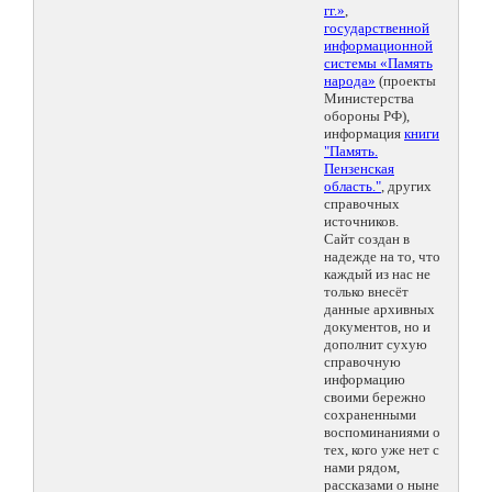
гг.»
,
государственной
информационной
системы «Память
народа»
(проекты
Министерства
обороны РФ),
информация
книги
"Память.
Пензенская
область."
, других
справочных
источников.
Сайт создан в
надежде на то, что
каждый из нас не
только внесёт
данные архивных
документов, но и
дополнит сухую
справочную
информацию
своими бережно
сохраненными
воспоминаниями о
тех, кого уже нет с
нами рядом,
рассказами о ныне