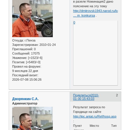
в разеле Номинация2 дано
пояснение на эту тему
http://dmitrovsk1943.narod.ru/konkurs_
… m_konkursa
.
0
Откуда:
г.Пенза
Зарегистрирован
: 2010-01-24
Приглашений:
0
Сообщений:
17075
Уважение:
[+1523/-6]
Позитив:
[+5483/-0]
Провел на форуме:
9 месяцев 22 дня
Последний визит:
2026-07-08 15:06:26
Поделиться
2010-
2
Дворянкин С.А.
01-30 15:43:03
Администратор
Результат запроса по
Городище на сайте
http://ipc.antat.ru/Ref/hosp.asp
:
Пункт Место Тип