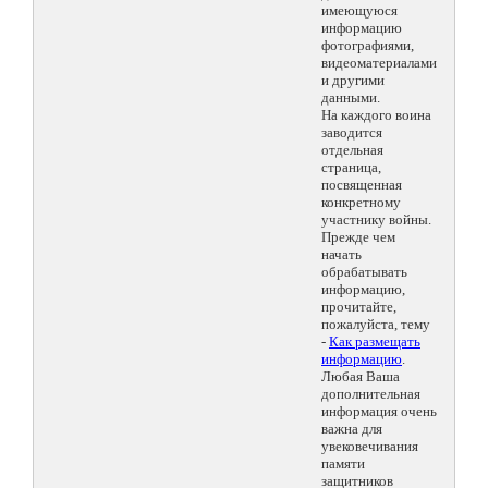
имеющуюся
информацию
фотографиями,
видеоматериалами
и другими
данными.
На каждого воина
заводится
отдельная
страница,
посвященная
конкретному
участнику войны.
Прежде чем
начать
обрабатывать
информацию,
прочитайте,
пожалуйста, тему
-
Как размещать
информацию
.
Любая Ваша
дополнительная
информация очень
важна для
увековечивания
памяти
защитников