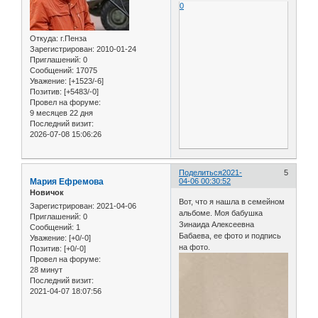
0
Откуда:
г.Пенза
Зарегистрирован
: 2010-01-24
Приглашений:
0
Сообщений:
17075
Уважение:
[+1523/-6]
Позитив:
[+5483/-0]
Провел на форуме:
9 месяцев 22 дня
Последний визит:
2026-07-08 15:06:26
Поделиться
2021-
5
Мария Ефремова
04-06 00:30:52
Новичок
Вот, что я нашла в семейном
Зарегистрирован
: 2021-04-06
альбоме. Моя бабушка
Приглашений:
0
Зинаида Алексеевна
Сообщений:
1
Бабаева, ее фото и подпись
Уважение:
[+0/-0]
на фото.
Позитив:
[+0/-0]
Провел на форуме:
28 минут
Последний визит:
2021-04-07 18:07:56