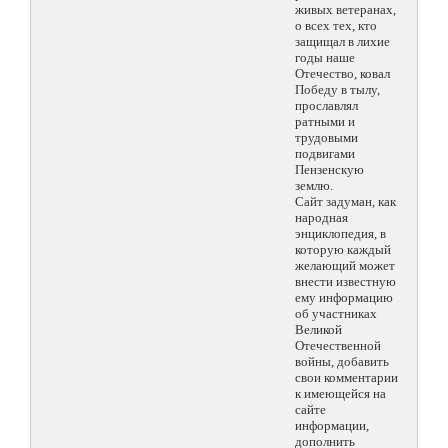
живых ветеранах,
о всех тех, кто
защищал в лихие
годы наше
Отечество, ковал
Победу в тылу,
прославлял
ратными и
трудовыми
подвигами
Пензенскую
землю.
Сайт задуман, как
народная
энциклопедия, в
которую каждый
желающий может
внести известную
ему информацию
об участниках
Великой
Отечественной
войны, добавить
свои комментарии
к имеющейся на
сайте
информации,
дополнить