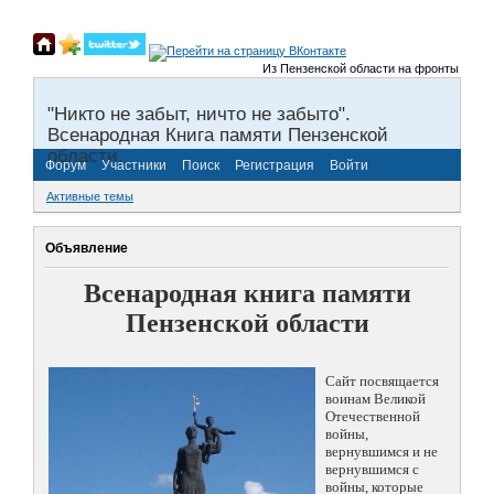
Из Пензенской области на фронты Великой Оте
"Никто не забыт, ничто не забыто".
Всенародная Книга памяти Пензенской
области.
Форум
Участники
Поиск
Регистрация
Войти
Активные темы
Объявление
Всенародная книга памяти
Пензенской области
Сайт посвящается
воинам Великой
Отечественной
войны,
вернувшимся и не
вернувшимся с
войны, которые