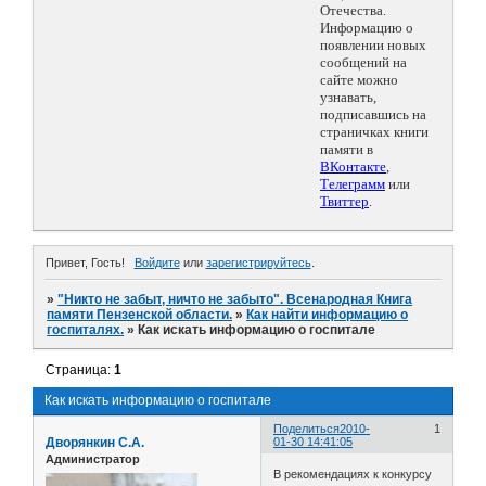
Отечества.
Информацию о
появлении новых
сообщений на
сайте можно
узнавать,
подписавшись на
страничках книги
памяти в
ВКонтакте
,
Телеграмм
или
Твиттер
.
Привет, Гость!
Войдите
или
зарегистрируйтесь
.
»
"Никто не забыт, ничто не забыто". Всенародная Книга
памяти Пензенской области.
»
Как найти информацию о
госпиталях.
»
Как искать информацию о госпитале
Страница:
1
Как искать информацию о госпитале
Поделиться
2010-
1
Дворянкин С.А.
01-30 14:41:05
Администратор
В рекомендациях к конкурсу