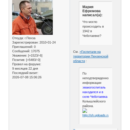
Мария
Ефремова
написал(а):
Что могло
происходить в
1942 в
Чеботаевке?
Откуда:
г.Пенза
Зарегистрирован
: 2010-01-24
Приглашений:
0
Сообщений:
17075
См.
>Госпитали на
Уважение:
[+1523/-6]
территории Пензенской
Позитив:
[+5483/-0]
области
:
Провел на форуме:
9 месяцев 22 дня
Последний визит:
По
2026-07-08 15:06:26
неподтвержденной
информации
эвакогоспиталь
находился и в
селе Чеботаевка
Колышлейского
района.