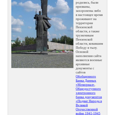
родились, были
призваны,
захоронены либо
в настоящее время
проживают на
территории
Пензенской
области, а также
труженикам
Пензенской
области, ковавшим
Победу в тылу.
Основой
наполнения сайта
являются военные
архивные
документы с
сайтов
Обобщенного
Банка Данных
«Мемориал»
,
Общедоступного
электронного
банка документов
«Подвиг Народа в
Великой
Отечественной
войне 1941-1945