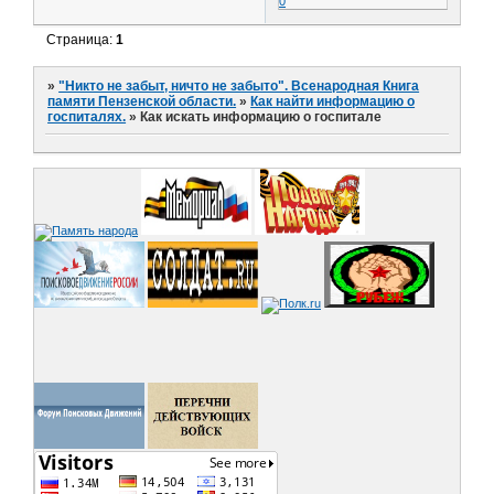
0
Страница:
1
»
"Никто не забыт, ничто не забыто". Всенародная Книга
памяти Пензенской области.
»
Как найти информацию о
госпиталях.
»
Как искать информацию о госпитале