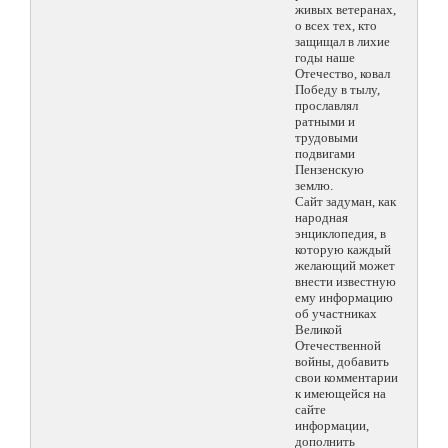
живых ветеранах,
о всех тех, кто
защищал в лихие
годы наше
Отечество, ковал
Победу в тылу,
прославлял
ратными и
трудовыми
подвигами
Пензенскую
землю.
Сайт задуман, как
народная
энциклопедия, в
которую каждый
желающий может
внести известную
ему информацию
об участниках
Великой
Отечественной
войны, добавить
свои комментарии
к имеющейся на
сайте
информации,
дополнить