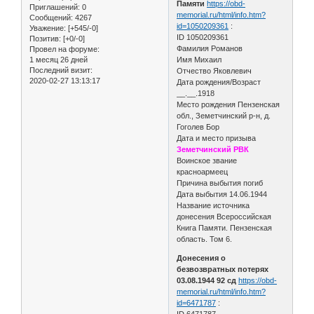
Памяти
https://obd-
Приглашений:
0
memorial.ru/html/info.htm?
Сообщений:
4267
id=1050209361
:
Уважение:
[+545/-0]
ID 1050209361
Позитив:
[+0/-0]
Фамилия Романов
Провел на форуме:
1 месяц 26 дней
Имя Михаил
Последний визит:
Отчество Яковлевич
2020-02-27 13:13:17
Дата рождения/Возраст
__.__.1918
Место рождения Пензенская
обл., Земетчинский р-н, д.
Гоголев Бор
Дата и место призыва
Земетчинский РВК
Воинское звание
красноармеец
Причина выбытия погиб
Дата выбытия 14.06.1944
Название источника
донесения Всероссийская
Книга Памяти. Пензенская
область. Том 6.
Донесения о
безвозвратных потерях
03.08.1944 92 сд
https://obd-
memorial.ru/html/info.htm?
id=6471787
:
ID 6471787