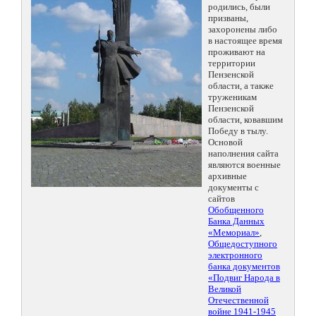
родились, были
призваны,
захоронены либо
в настоящее время
проживают на
территории
Пензенской
области, а также
труженикам
Пензенской
области, ковавшим
Победу в тылу.
Основой
наполнения сайта
являются военные
архивные
документы с
сайтов
Обобщенного
Банка Данных
«Мемориал»
,
Общедоступного
электронного
банка документов
«Подвиг Народа в
Великой
Отечественной
войне 1941-1945