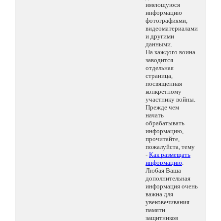
имеющуюся
информацию
фотографиями,
видеоматериалами
и другими
данными.
На каждого воина
заводится
отдельная
страница,
посвященная
конкретному
участнику войны.
Прежде чем
начать
обрабатывать
информацию,
прочитайте,
пожалуйста, тему
-
Как размещать
информацию
.
Любая Ваша
дополнительная
информация очень
важна для
увековечивания
памяти
защитников