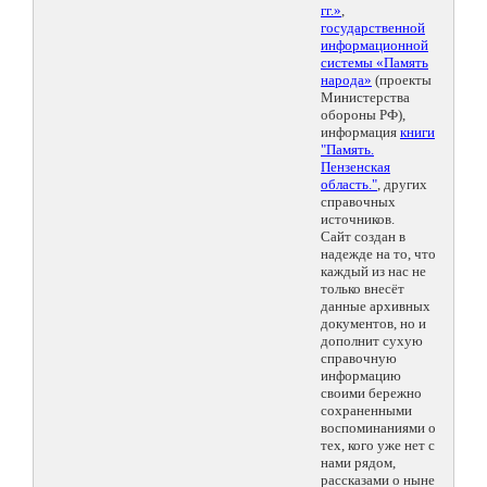
гг.»
,
государственной
информационной
системы «Память
народа»
(проекты
Министерства
обороны РФ),
информация
книги
"Память.
Пензенская
область."
, других
справочных
источников.
Сайт создан в
надежде на то, что
каждый из нас не
только внесёт
данные архивных
документов, но и
дополнит сухую
справочную
информацию
своими бережно
сохраненными
воспоминаниями о
тех, кого уже нет с
нами рядом,
рассказами о ныне