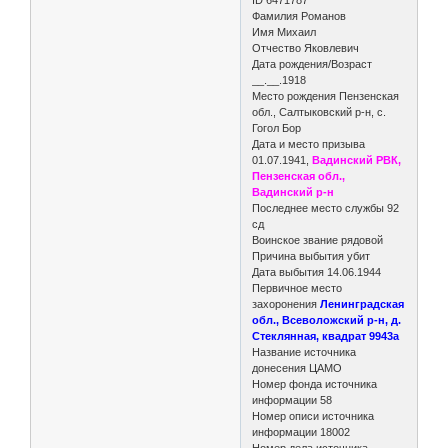
Фамилия Романов
Имя Михаил
Отчество Яковлевич
Дата рождения/Возраст
__.__.1918
Место рождения Пензенская
обл., Салтыковский р-н, с.
Гогол Бор
Дата и место призыва
01.07.1941,
Вадинский РВК,
Пензенская обл.,
Вадинский р-н
Последнее место службы 92
сд
Воинское звание рядовой
Причина выбытия убит
Дата выбытия 14.06.1944
Первичное место
захоронения
Ленинградская
обл., Всеволожский р-н, д.
Стеклянная, квадрат 9943а
Название источника
донесения ЦАМО
Номер фонда источника
информации 58
Номер описи источника
информации 18002
Номер дела источника