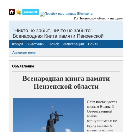
Из Пензенской области на фронты Велик
"Никто не забыт, ничто не забыто".
Всенародная Книга памяти Пензенской
области.
Форум
Участники
Поиск
Регистрация
Войти
Активные темы
Объявление
Всенародная книга памяти
Пензенской области
Сайт посвящается
воинам Великой
Отечественной
войны,
вернувшимся и не
вернувшимся с
войны, которые