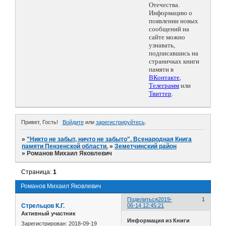
Отечества.
Информацию о
появлении новых
сообщений на
сайте можно
узнавать,
подписавшись на
страничках книги
памяти в
ВКонтакте
,
Телеграмм
или
Твиттер
.
Привет, Гость!
Войдите
или
зарегистрируйтесь
.
»
"Никто не забыт, ничто не забыто". Всенародная Книга
памяти Пензенской области.
»
Земетчинский район
»
Романов Михаил Яковлевич
Страница:
1
Романов Михаил Яковлевич
Поделиться
2019-
1
Стрельцов К.Г.
06-14 12:45:21
Активный участник
Информация из Книги
Зарегистрирован
: 2018-09-19