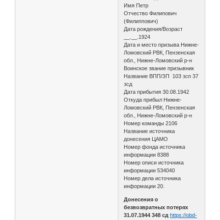
Имя Петр
Отчество Филипович
(Филиппович)
Дата рождения/Возраст
__.__.1924
Дата и место призыва Нижне-
Ломовский РВК, Пензенская
обл., Нижне-Ломовский р-н
Воинское звание призывник
Название ВПП/ЗП 103 зсп 37
зсд
Дата прибытия 30.08.1942
Откуда прибыл Нижне-
Ломовский РВК, Пензенская
обл., Нижне-Ломовский р-н
Номер команды 2106
Название источника
донесения ЦАМО
Номер фонда источника
информации 8388
Номер описи источника
информации 534040
Номер дела источника
информации 20.
Донесения о
безвозвратных потерях
31.07.1944 348 сд
https://obd-