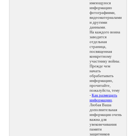
имеющуюся
информацию
фотографиями,
видеоматериалами
и другими
данными.
На каждого воина
заводится
отдельная
страница,
посвященная
конкретному
участнику войны.
Прежде чем
начать
обрабатывать
информацию,
прочитайте,
пожалуйста, тему
-
Как размещать
информацию
.
Любая Ваша
дополнительная
информация очень
важна для
увековечивания
памяти
защитников