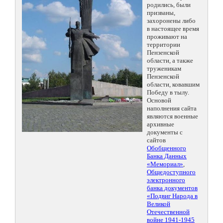
родились, были
призваны,
захоронены либо
в настоящее время
проживают на
территории
Пензенской
области, а также
труженикам
Пензенской
области, ковавшим
Победу в тылу.
Основой
наполнения сайта
являются военные
архивные
документы с
сайтов
Обобщенного
Банка Данных
«Мемориал»
,
Общедоступного
электронного
банка документов
«Подвиг Народа в
Великой
Отечественной
войне 1941-1945