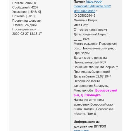
Памяти
https://obd-
Приглашений:
0
memorial.ru/html/info.htm?
Сообщений:
4267
id=1050208446
:
Уважение:
[+545/-0]
ID 1050208446
Позитив:
[+0/-0]
Фамилия Родин
Провел на форуме:
1 месяц 26 дней
Имя Петр
Последний визит:
Отчество Филиппович
2020-02-27 13:13:17
Дата рождения/Возраст
__.__.1924
Место рождения Пензенская
обл., Нижнеломовский р-н, с.
Прянзерки
Дата и место призыва
Нижнеломовский РВК
Воинское звание мл. сержант
Причина выбытия погиб
Дата выбытия 02.07.1944
Первичное место
захоронения Беларусь,
Минская обл.,
Борисовский
р-н, д. Слободка
Название источника
донесения Всероссийская
Книга Памяти. Пензенская
область. Том 6.
Информация из
документов ВПП/ЗП
https://obd-