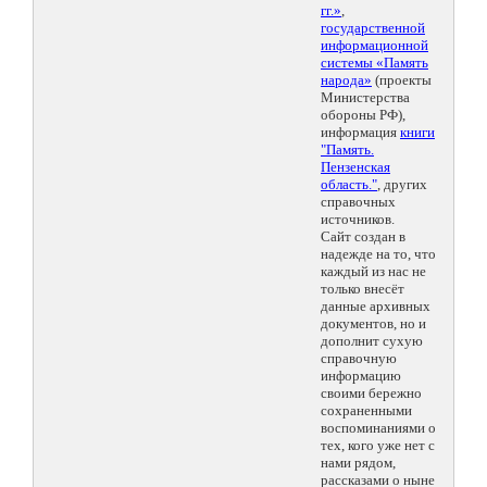
гг.»
,
государственной
информационной
системы «Память
народа»
(проекты
Министерства
обороны РФ),
информация
книги
"Память.
Пензенская
область."
, других
справочных
источников.
Сайт создан в
надежде на то, что
каждый из нас не
только внесёт
данные архивных
документов, но и
дополнит сухую
справочную
информацию
своими бережно
сохраненными
воспоминаниями о
тех, кого уже нет с
нами рядом,
рассказами о ныне