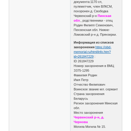
документа:1170 сп,
пулеметчик, член ВЛКСМ,
похоронен д. Свободка
Червенский р-н
Пинская
обл
., родственники - отец
Родин Филипп Семенович,
Пензенская обл. Нижне-
Ломовский р-н д. Прянзерки.
Информация из списков
захоронения
https://obd-
memorial.ru/html/info.htm?
id=261847229
:
ID 261847229
Номер захоронения в ВМЦ
З375-1295
Фамилия Родин
Имя Петр
Отчество Филипович
Воинское звание мл. сержант
Страна захоронения
Беларусь
Регион захоронения Минская
обл.
Место захоронения
Червенский р-н, д.
Чернова
Могила Могила № 15.