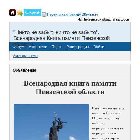
Из Пензенской области на фронты Велико
"Никто не забыт, ничто не забыто".
Всенародная Книга памяти Пензенской
области.
Форум
Участники
Поиск
Регистрация
Войти
Активные темы
Объявление
Всенародная книга памяти
Пензенской области
Сайт посвящается
воинам Великой
Отечественной
войны,
вернувшимся и не
вернувшимся с
войны, которые