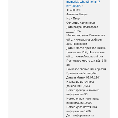
memorial.ru/html/info.htm?
id=4005390
:
ID 4005390
Фамилия Родин
Имя Петр
Отчество Филиппович
Дата рождения/Возраст
__.__.1924
Место рождения Пензенская
обл., Нижнеломовский р-н,
дер. Прянзерки
Дата и место призыва Нижне-
Ломовский РВК, Пензенская
обл., Нижне-Ломовский р-н
Последнее место службы 348
сд
Воинское звание мл. сержант
Причина выбытия убит
Дата выбытия 02.07.1944
Название источника
донесения ЦАМО
Номер фонда источника
информации 58
Номер описи источника
информации 18002
Номер дела источника
информации 1206.
Доп. информация из