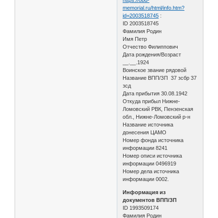
memorial.ru/html/info.htm?
id=2003518745
:
ID 2003518745
Фамилия Родин
Имя Петр
Отчество Филиппович
Дата рождения/Возраст
__.__.1924
Воинское звание рядовой
Название ВПП/ЗП 37 зсбр 37
зсд
Дата прибытия 30.08.1942
Откуда прибыл Нижне-
Ломовский РВК, Пензенская
обл., Нижне-Ломовский р-н
Название источника
донесения ЦАМО
Номер фонда источника
информации 8241
Номер описи источника
информации 0496919
Номер дела источника
информации 0002.
Информация из
документов ВПП/ЗП
ID 1993509174
Фамилия Родин