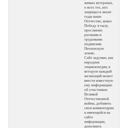
живых ветеранах,
о всех тех, кто
защищал в лихие
годы наше
Отечество, ковал
Победу в тылу,
прославлял
ратными и
трудовыми
подвигами
Пензенскую
землю.
Сайт задуман, как
народная
энциклопедия, в
которую каждый
желающий может
внести известную
ему информацию
об участниках
Великой
Отечественной
войны, добавить
свои комментарии
к имеющейся на
сайте
информации,
дополнить