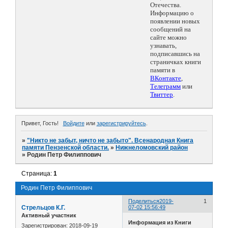
Отечества.
Информацию о
появлении новых
сообщений на
сайте можно
узнавать,
подписавшись на
страничках книги
памяти в
ВКонтакте
,
Телеграмм
или
Твиттер
.
Привет, Гость!
Войдите
или
зарегистрируйтесь
.
»
"Никто не забыт, ничто не забыто". Всенародная Книга
памяти Пензенской области.
»
Нижнеломовский район
»
Родин Петр Филиппович
Страница:
1
Родин Петр Филиппович
Поделиться
2019-
1
Стрельцов К.Г.
07-02 15:56:49
Активный участник
Информация из Книги
Зарегистрирован
: 2018-09-19