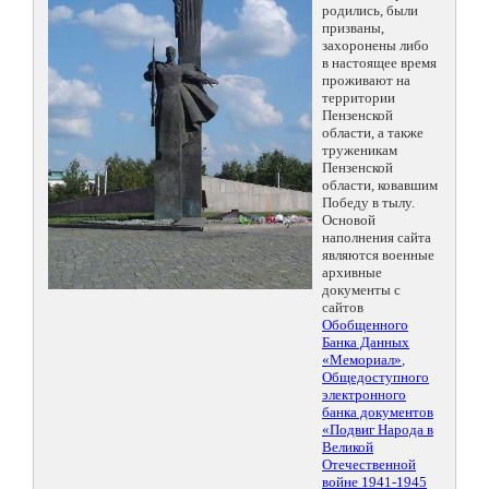
родились, были
призваны,
захоронены либо
в настоящее время
проживают на
территории
Пензенской
области, а также
труженикам
Пензенской
области, ковавшим
Победу в тылу.
Основой
наполнения сайта
являются военные
архивные
документы с
сайтов
Обобщенного
Банка Данных
«Мемориал»
,
Общедоступного
электронного
банка документов
«Подвиг Народа в
Великой
Отечественной
войне 1941-1945