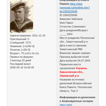
Памяти
https://obd-
memorial.ru/html/info.htm?
id=1050220048
ID 1050220048
Фамилия Зайчиков
Имя Павел
Отчество Семенович
Дата рождения/Возраст
__.__.1924
Зарегистрирован
: 2011-12-19
Место рождения Пензенская
Приглашений:
0
обл., Земетчинский р-н
Сообщений:
7272
Дата и место призыва
Уважение:
[+1145/-0]
Земетчинский РВК
Позитив:
[+20/-0]
Воинское звание сержант
Возраст:
75
[1951-06-24]
Провел на форуме:
Причина выбытия погиб
3 месяца 29 дней
Дата выбытия 24.07.1943
Последний визит:
Первичное место
2026-05-18 16:05:49
захоронения
Украина,
Харьковская обл.,
Змиевский р-н
Название источника
донесения Всероссийская
Книга Памяти. Пензенская
область. Том 3
Информация из донесения
о безвозвратных потерях
https://obd-