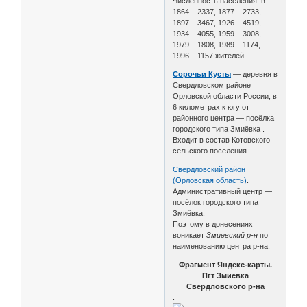
Численность населения: в
1864 – 2337, 1877 – 2733,
1897 – 3467, 1926 – 4519,
1934 – 4055, 1959 – 3008,
1979 – 1808, 1989 – 1174,
1996 – 1157 жителей.
Сорочьи Кусты
— деревня в
Свердловском районе
Орловской области России, в
6 километрах к югу от
районного центра — посёлка
городского типа Змиёвка .
Входит в состав Котовского
сельского поселения.
Свердловский район
(Орловская область)
.
Административный центр —
посёлок городского типа
Змиёвка.
Поэтому в донесениях
воникает
Змиевский р-н
по
наименованию центра р-на.
Фрагмент Яндекс-карты.
Пгт Змиёвка
Свердловского р-на
.