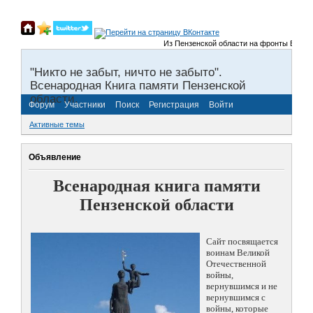
Из Пензенской области на фронты Великой 
"Никто не забыт, ничто не забыто".
Всенародная Книга памяти Пензенской
области.
Форум
Участники
Поиск
Регистрация
Войти
Активные темы
Объявление
Всенародная книга памяти
Пензенской области
Сайт посвящается
воинам Великой
Отечественной
войны,
вернувшимся и не
вернувшимся с
войны, которые