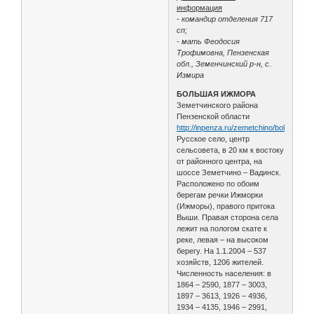
информация
- командир отделения 717
сп;
- мать Феодосия
Трофимовна, Пензенская
обл., Земенчинский р-н, с.
Измира
БОЛЬШАЯ ИЖМОРА
Земетчинского района
Пензенской области
http://inpenza.ru/zemetchino/bolshaya_
Русское село, центр
сельсовета, в 20 км к востоку
от районного центра, на
шоссе Земетчино – Вадинск.
Расположено по обоим
берегам речки Ижморки
(Ижморы), правого притока
Выши. Правая сторона села
лежит на пологом скате к
реке, левая – на высоком
берегу. На 1.1.2004 – 537
хозяйств, 1206 жителей.
Численность населения: в
1864 – 2590, 1877 – 3003,
1897 – 3613, 1926 – 4936,
1934 – 4135, 1946 – 2991,