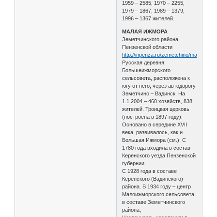
1959 – 2585, 1970 – 2255,
1979 – 1867, 1989 – 1379,
1996 – 1367 жителей.
МАЛАЯ ИЖМОРА
Земетчинского района
Пензенской области
http://inpenza.ru/zemetchino/malaya_iz
Русская деревня
Большеижморского
сельсовета, расположена к
югу от него, через автодорогу
Земетчино – Вадинск. На
1.1.2004 – 460 хозяйств, 838
жителей. Троицкая церковь
(построена в 1897 году).
Основано в середине XVII
века, развивалось, как и
Большая Ижмора (см.). С
1780 года входила в состав
Керенского уезда Пензенской
губернии.
С 1928 года в составе
Керенского (Вадинского)
района. В 1934 году – центр
Малоижморского сельсовета
в составе Земетчинского
района,