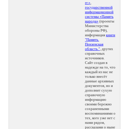
гг.»
,
государственной
информационной
системы «Память
народа»
(проекты
Министерства
обороны РФ),
информация
книги
"Память.
Пензенская
область."
, других
справочных
источников.
Сайт создан в
надежде на то, что
каждый из нас не
только внесёт
данные архивных
документов, но и
дополнит сухую
справочную
информацию
своими бережно
сохраненными
воспоминаниями о
тех, кого уже нет с
нами рядом,
рассказами о ныне