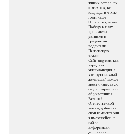
живых ветеранах,
о всех тех, кто
защищал в лихие
годы наше
Отечество, ковал
Победу в тылу,
прославлял
ратными и
трудовыми
подвигами
Пензенскую
землю.
Сайт задуман, как
народная
энциклопедия, в
которую каждый
желающий может
внести известную
ему информацию
об участниках
Великой
Отечественной
войны, добавить
свои комментарии
к имеющейся на
сайте
информации,
дополнить