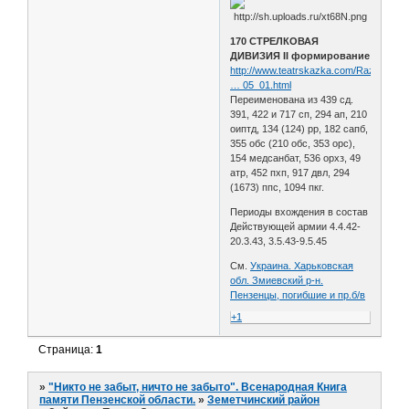
170 СТРЕЛКОВАЯ
ДИВИЗИЯ II формирование
http://www.teatrskazka.com/Raznoe/Pe
… 05_01.html
Переименована из 439 сд.
391, 422 и 717 сп, 294 ап, 210
оиптд, 134 (124) рр, 182 сапб,
355 обс (210 обс, 353 орс),
154 медсанбат, 536 орхз, 49
атр, 452 пхп, 917 двл, 294
(1673) ппс, 1094 пкг.
Периоды вхождения в состав
Действующей армии 4.4.42-
20.3.43, 3.5.43-9.5.45
См.
Украина. Харьковская
обл. Змиевский р-н.
Пензенцы, погибшие и пр.б/в
+1
Страница:
1
»
"Никто не забыт, ничто не забыто". Всенародная Книга
памяти Пензенской области.
»
Земетчинский район