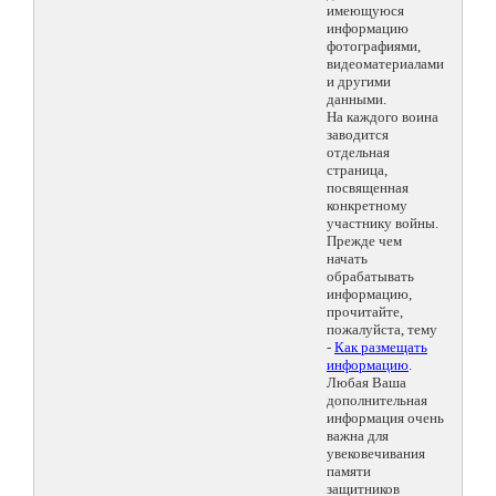
имеющуюся
информацию
фотографиями,
видеоматериалами
и другими
данными.
На каждого воина
заводится
отдельная
страница,
посвященная
конкретному
участнику войны.
Прежде чем
начать
обрабатывать
информацию,
прочитайте,
пожалуйста, тему
-
Как размещать
информацию
.
Любая Ваша
дополнительная
информация очень
важна для
увековечивания
памяти
защитников