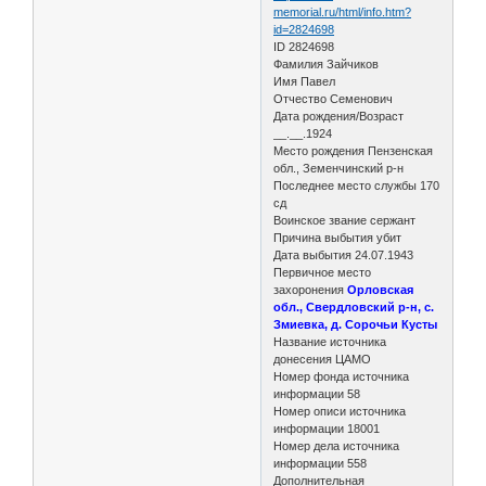
memorial.ru/html/info.htm?
id=2824698
ID 2824698
Фамилия Зайчиков
Имя Павел
Отчество Семенович
Дата рождения/Возраст
__.__.1924
Место рождения Пензенская
обл., Земенчинский р-н
Последнее место службы 170
сд
Воинское звание сержант
Причина выбытия убит
Дата выбытия 24.07.1943
Первичное место
захоронения
Орловская
обл., Свердловский р-н, с.
Змиевка, д. Сорочьи Кусты
Название источника
донесения ЦАМО
Номер фонда источника
информации 58
Номер описи источника
информации 18001
Номер дела источника
информации 558
Дополнительная