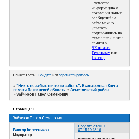
Отечества.
Информацию о
появлении новых
сообщений на
сайте можно
узнавать,
подписавшись на
страничках книги
памяти в
ВКонтакте
,
Телеграмм
или
Твиттер
.
Привет, Гость!
Войдите
или
зарегистрируйтесь
.
»
"Никто не забыт, ничто не забыто". Всенародная Книга
памяти Пензенской области.
»
Земетчинский район
»
Зайчиков Павел Семенович
Страница:
1
Зайчиков Павел Семенович
Поделиться
2019-
1
Виктор Колесников
07-15 10:48:16
Модератор
Информация из Книги