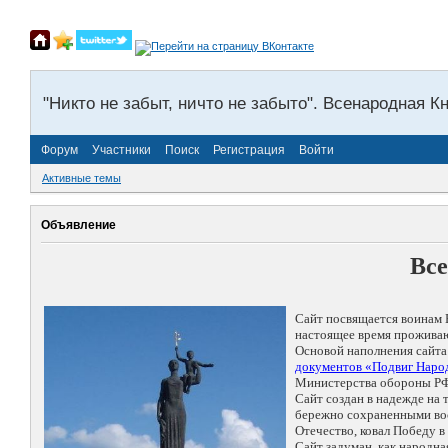
"Никто не забыт, ничто не забыто". Всенародная К
Форум
Участники
Поиск
Регистрация
Войти
Активные темы
Объявление
Все
Сайт посвящается воинам 
настоящее время проживаю
Основой наполнения сайта
документов «Подвиг Народ
Министерства обороны РФ
Сайт создан в надежде на
бережно сохраненными восп
Отечество, ковал Победу 
Сайт задуман, как народн