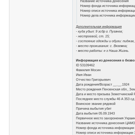
Название источника донесения
Номер фонда источника информац
Номер описи источника информац
Номер дела источника информаци
Дополнительная информация
- куда убыл: 9 зсбр г. Пугачев;
- нестроевой, ст. 15;
- состояние одежды и обуви: пиджак,
- место проживания: с. Вяземка;
- место работы: к-з Наша Жизнь.
Информация из донесения о безво
ID 53109462
Фамилия Мосин
Имя Иван
Отчество Григорьевич
Дата рождения/Возраст __.__.1924
Место рождения Пензенская обл., Зем
Дата и место призыва Земетчинский Р
Последнее место службы 46 А 353 сд 
Воинское звание рядовой
Причина выбытия убит
Дата выбытия 05.09.1943
Первичное место захоронения Украинс
Название источника донесения ЦАМ
Номер фонда источника информации
Номер описи источника информации 