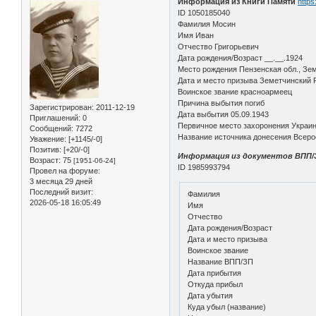
Информация из Книги Памяти
https
ID 1050185040
Фамилия Мосин
Имя Иван
Отчество Григорьевич
Дата рождения/Возраст __.__.1924
Место рождения Пензенская обл., Зем
Дата и место призыва Земетчинский 
Воинское звание красноармеец
Причина выбытия погиб
Зарегистрирован
: 2011-12-19
Дата выбытия 05.09.1943
Приглашений:
0
Первичное место захоронения Украина
Сообщений:
7272
Название источника донесения Всеро
Уважение:
[+1145/-0]
Позитив:
[+20/-0]
Информация из документов ВПП/
Возраст:
75
[1951-06-24]
ID 1985993794
Провел на форуме:
3 месяца 29 дней
Последний визит:
Фамилия
2026-05-18 16:05:49
Имя
Отчество
Дата рождения/Возраст
Дата и место призыва
Воинское звание
Название ВПП/ЗП
Дата прибытия
Откуда прибыл
Дата убытия
Куда убыл (название)