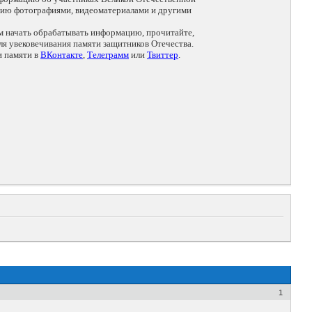
цию фотографиями, видеоматериалами и другими
ем начать обрабатывать информацию, прочитайте,
я увековечивания памяти защитников Отечества.
и памяти в
ВКонтакте
,
Телеграмм
или
Твиттер
.
1