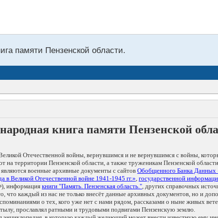
нига памяти Пензенской области.
народная книга памяти Пензенской обл
Великой Отечественной войны, вернувшимся и не вернувшимся с войны, котор
т на территории Пензенской области, а также труженикам Пензенской области
 являются военные архивные документы с сайтов
Обобщенного Банка Данных
а в Великой Отечественной войне 1941-1945 гг.»
,
государственной информаци
), информация
книги "Память. Пензенская область."
, других справочных источ
 то, что каждый из нас не только внесёт данные архивных документов, но и 
оминаниями о тех, кого уже нет с нами рядом, рассказами о ныне живых ветер
в тылу, прославлял ратными и трудовыми подвигами Пензенскую землю.
ая энциклопедия, в которую каждый желающий может внести известную ему и