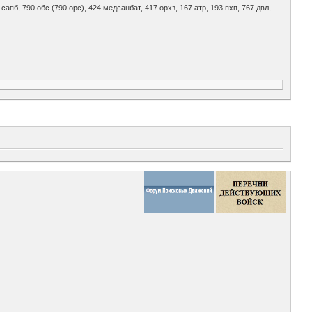
619 сапб, 790 обс (790 орс), 424 медсанбат, 417 орхз, 167 атр, 193 пхп, 767 двл,