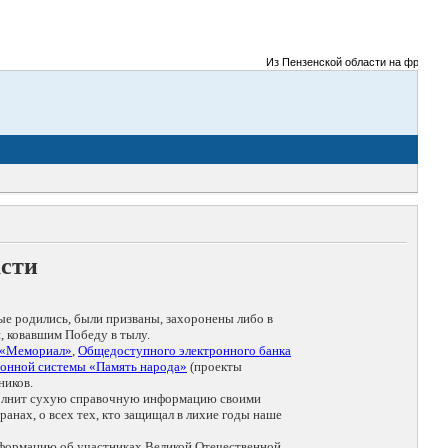
Из Пензенской области на фронты Вел
асти
ые родились, были призваны, захоронены либо в
, ковавшим Победу в тылу.
 «Мемориал»
,
Общедоступного электронного банка
онной системы «Память народа»
(проекты
ников.
дополнит сухую справочную информацию своими
анах, о всех тех, кто защищал в лихие годы наше
нформацию об участниках Великой Отечественной