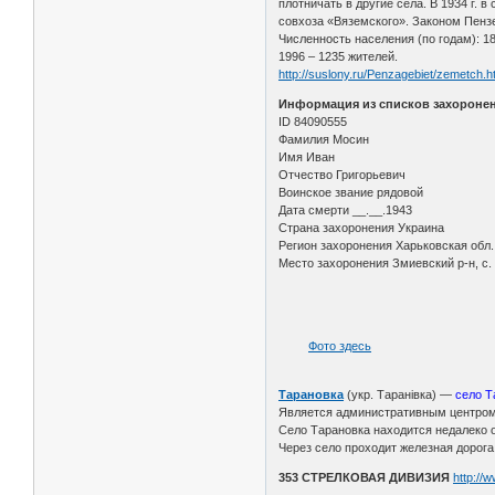
плотничать в другие села. В 1934 г. 
совхоза «Вяземского». Законом Пензе
Численность населения (по годам): 186
1996 – 1235 жителей.
http://suslony.ru/Penzagebiet/zemetch.h
Информация из списков захороне
ID 84090555
Фамилия Мосин
Имя Иван
Отчество Григорьевич
Воинское звание рядовой
Дата смерти __.__.1943
Страна захоронения Украина
Регион захоронения Харьковская обл.
Место захоронения Змиевский р-н, с.
Фото здесь
Тарановка
(укр. Таранівка) —
село Т
Является административным центром Т
Село Тарановка находится недалеко о
Через село проходит железная дорог
353 СТРЕЛКОВАЯ ДИВИЗИЯ
http://