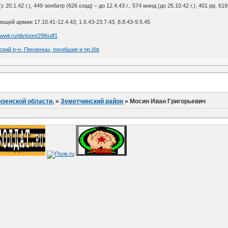
(с 20.1.42 г.), 449 зенбатр (626 озад) – до 12.4.43 г., 574 минд (до 25.10.42 г.), 401 рр, 
ей армии 17.10.41-12.4.43, 1.6.43-23.7.43, 8.8.43-9.5.45
awwii.ru/division/298sdf1
кий р-н. Пензенцы, погибшие и пр.б/в
нзенской области.
»
Земетчинский район
»
Мосин Иван Григорьевич