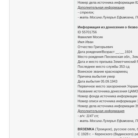
Номер дела источника информации 8
Дополнительная информация
- стрелок;
- мать Мосина Лукерья Ефимовна, Пе
Информация из донесения о безво
ID 55701756
Фамилия Мосин
Имя Иван
Отчество Григорьевич
Дата рождения/Возраст __.__.1924
Место рождения Пензенская обл., Зем
Дата и место призыва Земетчинский Р
Последнее место службы 353 сд
Воинское звание красноармеец
Причина выбытия умер
Дата выбытия 05.09.1943
Первичное место захоронения Украинс
Название источника донесения ЦАМ
Номер фонда источника информации
Номер описи источника информации 
Номер дела источника информации 3
Дополнительная информация
- в/ч: 1147 сп;
- мать Мосина Лукерья Ефимовна, Пе
ВЯЗЕМКА
(Троицкое), русское село, 
С 1928 г. – Керенского (Вадинского)