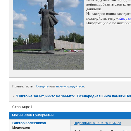
войны, добавить свои ко
данными.
На каждого воина заводит
пожалуйста, тему -
Как ра
Информацию о появлении н
Привет, Гость!
Войдите
или
зарегистрируйтесь
.
»
"Никто не забыт, ничто не забыто". Всенародная Книга памяти Пе
Страница:
1
Мосин Иван Григорьевич
Виктор Колесников
Поделиться
2019-07-25 10:37:38
Модератор