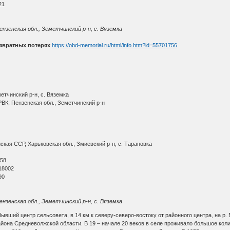
21
нзенская обл., Земетчинский р-н, с. Вяземка
звратных потерях
https://obd-memorial.ru/html/info.htm?id=55701756
етчинский р-н, с. Вяземка
ВК, Пензенская обл., Земетчинский р-н
кая ССР, Харьковская обл., Змиевский р-н, с. Тарановка
О
 58
18002
90
нзенская обл., Земетчинский р-н, с. Вяземка
бывший центр сельсовета, в 14 км к северу-северо-востоку от районного центра, на р. В
 района Средневолжской области. В 19 – начале 20 веков в селе проживало большое ко