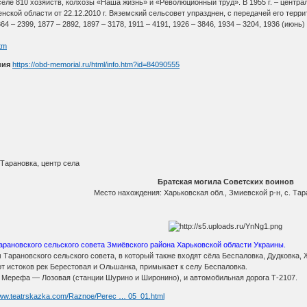
в селе 810 хозяйств, колхозы «Наша жизнь» и «Революционный труд». В 1955 г. – центра
нской области от 22.12.2010 г. Вяземский сельсовет упразднен, с передачей его терр
4 – 2399, 1877 – 2892, 1897 – 3178, 1911 – 4191, 1926 – 3846, 1934 – 3204, 1936 (июнь) 
tm
ния
https://obd-memorial.ru/html/info.htm?id=84090555
 Тарановка, центр села
Братская могила Советских воинов
Место нахождения: Харьковская обл., Змиевской р-н, с. Тар
арановского сельского совета Змиёвского района Харьковской области Украины.
арановского сельского совета, в который также входят сёла Беспаловка, Дудковка, 
т истоков рек Берестовая и Ольшанка, примыкает к селу Беспаловка.
а Мерефа — Лозовая (станции Шурино и Широнино), и автомобильная дорога Т-2107.
www.teatrskazka.com/Raznoe/Perec … 05_01.html