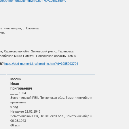
://obd-memorial.ru/html/info.htm?id=1050185040
етчинский р-н, с. Вяземка
РВК
, Харьковская обл., Змиевский р-н, с. Тарановка
ссийская Книга Памяти. Пензенская область. Том 5
ЗП
https://obd-memorial.ru/html/info.htm?id=1985993794
Мосин
Иван
Григорьевич
__.__.1924
Земетчинский РВК, Пензенская обл., Земетчинский р-н
призывник
9 зсд
Не ранее 22.02.1943
Земетчинский РВК, Пензенская обл., Земетчинский р-н
06.03.1943
66 зсп