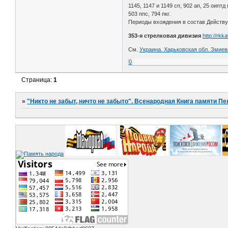
1145, 1147 и 1149 сп, 902 ап, 25 оиптд 
503 ппс, 794 пкг.
Периоды вхождения в состав Действующ
353-я стрелковая дивизия
http://rkk
См.
Украина. Харьковская обл. Змиевс
0
Страница:
1
»
"Никто не забыт, ничто не забыто". Всенародная Книга памяти Пе