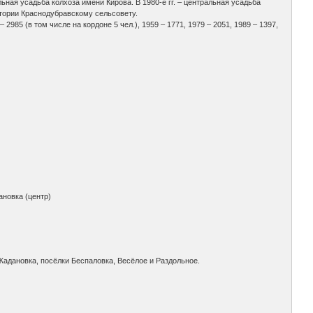
льная усадьба колхоза имени Кирова. В 1980-е гг. – центральная усадьба
итории Краснодубравскому сельсовету.
– 2985 (в том числе на кордоне 5 чел.), 1959 – 1771, 1979 – 2051, 1989 – 1397,
ановка (центр)
Жадановка, посёлки Беспаловка, Весёлое и Раздольное.