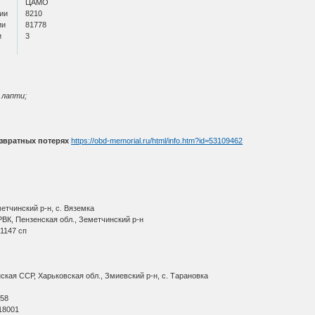
ЦАМО
ии
8210
ии
81778
и
3
 лапти;
звратных потерях
https://obd-memorial.ru/html/info.htm?id=53109462
етчинский р-н, с. Вяземка
ВК, Пензенская обл., Земетчинский р-н
1147 сп
кая ССР, Харьковская обл., Змиевский р-н, с. Тарановка
О
 58
18001