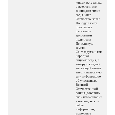
живых ветеранах,
о всех тех, кто
защищал в лихие
годы наше
Отечество, ковал
Победу в тылу,
прославлял
ратными и
трудовыми
подвигами
Пензенскую
землю.
Сайт задуман, как
народная
энциклопедия, в
которую каждый
желающий может
внести известную
ему информацию
об участниках
Великой
Отечественной
войны, добавить
свои комментарии
к имеющейся на
сайте
информации,
дополнить