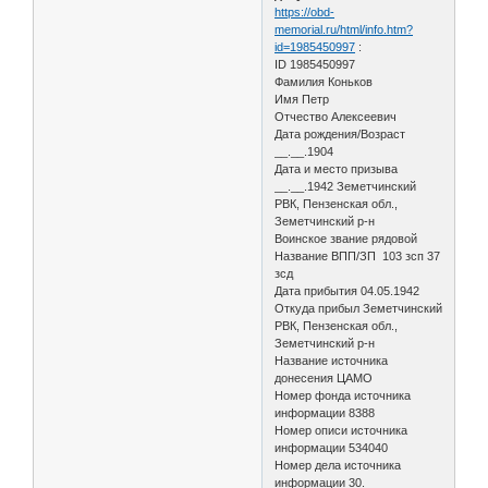
https://obd-
memorial.ru/html/info.htm?
id=1985450997
:
ID 1985450997
Фамилия Коньков
Имя Петр
Отчество Алексеевич
Дата рождения/Возраст
__.__.1904
Дата и место призыва
__.__.1942 Земетчинский
РВК, Пензенская обл.,
Земетчинский р-н
Воинское звание рядовой
Название ВПП/ЗП 103 зсп 37
зсд
Дата прибытия 04.05.1942
Откуда прибыл Земетчинский
РВК, Пензенская обл.,
Земетчинский р-н
Название источника
донесения ЦАМО
Номер фонда источника
информации 8388
Номер описи источника
информации 534040
Номер дела источника
информации 30.