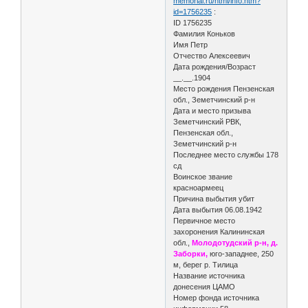
memorial.ru/html/info.htm?
id=1756235
:
ID 1756235
Фамилия Коньков
Имя Петр
Отчество Алексеевич
Дата рождения/Возраст
__.__.1904
Место рождения Пензенская
обл., Земетчинский р-н
Дата и место призыва
Земетчинский РВК,
Пензенская обл.,
Земетчинский р-н
Последнее место службы 178
сд
Воинское звание
красноармеец
Причина выбытия убит
Дата выбытия 06.08.1942
Первичное место
захоронения Калининская
обл.,
Молодотудский р-н, д.
Заборки,
юго-западнее, 250
м, берег р. Тилица
Название источника
донесения ЦАМО
Номер фонда источника