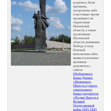
родились, были
призваны,
захоронены либо
в настоящее время
проживают на
территории
Пензенской
области, а также
труженикам
Пензенской
области, ковавшим
Победу в тылу.
Основой
наполнения сайта
являются военные
архивные
документы с
сайтов
Обобщенного
Банка Данных
«Мемориал»
,
Общедоступного
электронного
банка документов
«Подвиг Народа в
Великой
Отечественной
войне 1941-1945