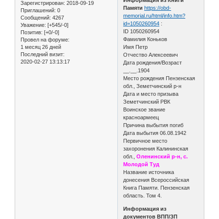
Зарегистрирован
: 2018-09-19
Памяти
https://obd-
Приглашений:
0
memorial.ru/html/info.htm?
Сообщений:
4267
id=1050260954
:
Уважение:
[+545/-0]
ID 1050260954
Позитив:
[+0/-0]
Фамилия Коньков
Провел на форуме:
1 месяц 26 дней
Имя Петр
Последний визит:
Отчество Алексеевич
2020-02-27 13:13:17
Дата рождения/Возраст
__.__.1904
Место рождения Пензенская
обл., Земетчинский р-н
Дата и место призыва
Земетчинский РВК
Воинское звание
красноармеец
Причина выбытия погиб
Дата выбытия 06.08.1942
Первичное место
захоронения Калининская
обл.,
Оленинский р-н, с.
Молодой Туд
Название источника
донесения Всероссийская
Книга Памяти. Пензенская
область. Том 4.
Информация из
документов ВПП/ЗП