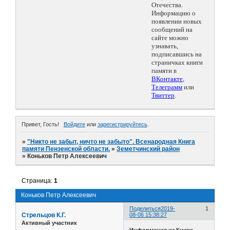
Отечества.
Информацию о
появлении новых
сообщений на
сайте можно
узнавать,
подписавшись на
страничках книги
памяти в
ВКонтакте
,
Телеграмм
или
Твиттер
.
Привет, Гость!
Войдите
или
зарегистрируйтесь
.
»
"Никто не забыт, ничто не забыто". Всенародная Книга
памяти Пензенской области.
»
Земетчинский район
»
Коньков Петр Алексеевич
Страница:
1
Коньков Петр Алексеевич
Поделиться
2019-
1
Стрельцов К.Г.
08-06 15:38:27
Активный участник
Информация из Книги