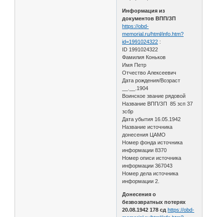
Информация из
документов ВПП/ЗП
https://obd-
memorial.ru/html/info.htm?
id=1991024322
:
ID 1991024322
Фамилия Коньков
Имя Петр
Отчество Алексеевич
Дата рождения/Возраст
__.__.1904
Воинское звание рядовой
Название ВПП/ЗП 85 зсп 37
зсбр
Дата убытия 16.05.1942
Название источника
донесения ЦАМО
Номер фонда источника
информации 8370
Номер описи источника
информации 367043
Номер дела источника
информации 2.
Донесения о
безвозвратных потерях
20.08.1942 178 сд
https://obd-