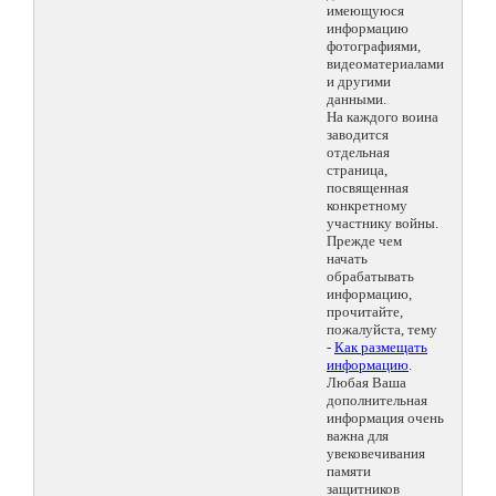
имеющуюся
информацию
фотографиями,
видеоматериалами
и другими
данными.
На каждого воина
заводится
отдельная
страница,
посвященная
конкретному
участнику войны.
Прежде чем
начать
обрабатывать
информацию,
прочитайте,
пожалуйста, тему
-
Как размещать
информацию
.
Любая Ваша
дополнительная
информация очень
важна для
увековечивания
памяти
защитников