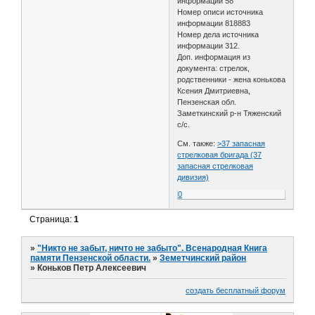
информации 58
Номер описи источника
информации 818883
Номер дела источника
информации 312.
Доп. информация из
документа: стрелок,
родственники - жена конькова
Ксения Дмитриевна,
Пензенская обл.
Заметкинский р-н Тяженский
с/с.
См. также:
>37 запасная
стрелковая бригада (37
запасная стрелковая
дивизия)
0
Страница:
1
»
"Никто не забыт, ничто не забыто". Всенародная Книга
памяти Пензенской области.
»
Земетчинский район
»
Коньков Петр Алексеевич
создать бесплатный форум