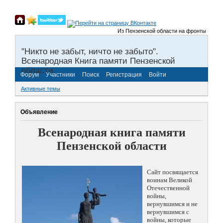
Из Пензенской области на фронты Великой 
"Никто не забыт, ничто не забыто".
Всенародная Книга памяти Пензенской
области.
Форум
Участники
Поиск
Регистрация
Войти
Активные темы
Объявление
Всенародная книга памяти
Пензенской области
Сайт посвящается
воинам Великой
Отечественной
войны,
вернувшимся и не
вернувшимся с
войны, которые