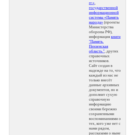
гг.»
,
государственной
информационной
системы «Память
народа»
(проекты
Министерства
обороны РФ),
информация
книги
"Память.
Пензенская
область."
, других
справочных
источников.
Сайт создан в
надежде на то, что
каждый из нас не
только внесёт
данные архивных
документов, но и
дополнит сухую
справочную
информацию
своими бережно
сохраненными
воспоминаниями о
тех, кого уже нет с
нами рядом,
рассказами о ныне