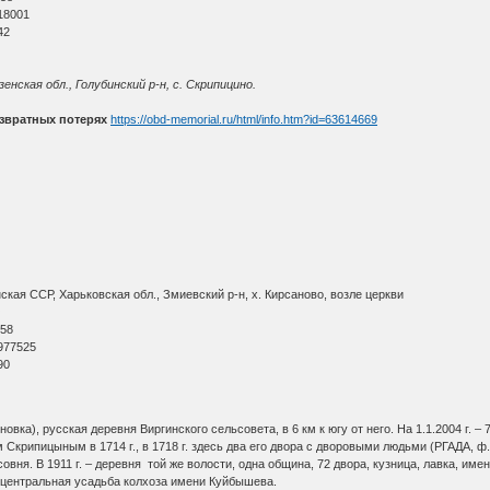
18001
42
нская обл., Голубинский р-н, с. Скрипицино.
звратных потерях
https://obd-memorial.ru/html/info.htm?id=63614669
кая ССР, Харьковская обл., Змиевский р-н, х. Кирсаново, возле церкви
О
 58
977525
90
новка), русская деревня Виргинского сельсовета, в 6 км к югу от него. На 1.1.2004 г. 
ипицыным в 1714 г., в 1718 г. здесь два его двора с дворовыми людьми (РГАДА, ф.350, 
овня. В 1911 г. – деревня той же волости, одна община, 72 двора, кузница, лавка, име
 центральная усадьба колхоза имени Куйбышева.