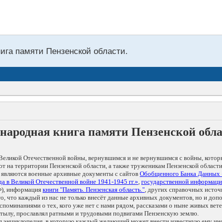
нига памяти Пензенской области.
народная книга памяти Пензенской обл
Великой Отечественной войны, вернувшимся и не вернувшимся с войны, котор
т на территории Пензенской области, а также труженикам Пензенской области
 являются военные архивные документы с сайтов
Обобщенного Банка Данных
а в Великой Отечественной войне 1941-1945 гг.»
,
государственной информаци
), информация
книги "Память. Пензенская область."
, других справочных источ
 то, что каждый из нас не только внесёт данные архивных документов, но и 
оминаниями о тех, кого уже нет с нами рядом, рассказами о ныне живых ветер
в тылу, прославлял ратными и трудовыми подвигами Пензенскую землю.
ая энциклопедия, в которую каждый желающий может внести известную ему и