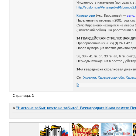
Численность населения (по годам): в 17
http://suslony.ru/Penzagebiet/NLomov2.
Кирсаново
(укр. Кирсанове) —
село,
Население по переписи 2001 года сост
Село Кирсаново находится на левом 
(Змиёвский район). На расстоянии в 
14 ГВАРДЕЙСКАЯ СТРЕЛКОВАЯ Д
Преобразована из 96 сд (I) 24.1.42 г.
Новая нумерация частям дивизии при
36, 38 и 41 гв. сп, 33 гв. ап, 6 гв. оипт
Периоды вхождения в состав Действующ
14-я гвардейска стрелковая дивиз
См.
Украина. Харьковская обл. Харько
0
Страница:
1
»
"Никто не забыт, ничто не забыто". Всенародная Книга памяти Пе