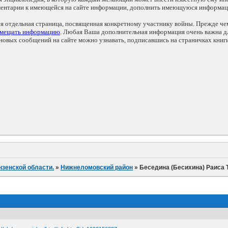
мментарии к имеющейся на сайте информации, дополнить имеющуюся информа
ся отдельная страница, посвященная конкретному участнику войны. Прежде ч
змещать информацию
. Любая Ваша дополнительная информация очень важна дл
овых сообщений на сайте можно узнавать, подписавшись на страничках книг
нзенской области.
»
Нижнеломовский район
»
Беседина (Бесихина) Раиса