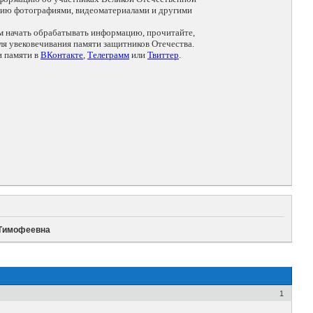
цию фотографиями, видеоматериалами и другими
ем начать обрабатывать информацию, прочитайте,
я увековечивания памяти защитников Отечества.
и памяти в
ВКонтакте
,
Телеграмм
или
Твиттер
.
 Тимофеевна
1