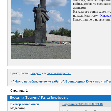
войны, добавить свои ко
данными.
На каждого воина заводит
пожалуйста, тему -
Как ра
Информацию о появлении н
Привет, Гость!
Войдите
или
зарегистрируйтесь
.
»
"Никто не забыт, ничто не забыто". Всенародная Книга памяти Пе
Страница:
1
Беседина (Бесихина) Раиса Тимофеевна
Виктор Колесников
Поделиться
2019-08-10 08:19:40
Модератор