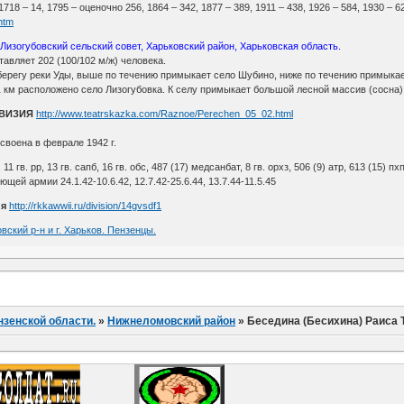
18 – 14, 1795 – оценочно 256, 1864 – 342, 1877 – 389, 1911 – 438, 1926 – 584, 1930 – 62
htm
 Лизогубовский сельский совет, Харьковский район, Харьковская область.
авляет 202 (100/102 м/ж) человека.
берегу реки Уды, выше по течению примыкает село Шубино, ниже по течению примыка
1 км расположено село Лизогубовка. К селу примыкает большой лесной массив (сосна)
ИВИЗИЯ
http://www.teatrskazka.com/Raznoe/Perechen_05_02.html
своена в феврале 1942 г.
д, 11 гв. рр, 13 гв. сапб, 16 гв. обс, 487 (17) медсанбат, 8 гв. орхз, 506 (9) атр, 613 (15) пх
ей армии 24.1.42-10.6.42, 12.7.42-25.6.44, 13.7.44-11.5.45
ия
http://rkkawwii.ru/division/14gvsdf1
вский р-н и г. Харьков. Пензенцы.
нзенской области.
»
Нижнеломовский район
»
Беседина (Бесихина) Раиса