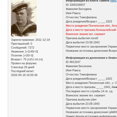
Информация из Книги Памяти
https
ID 1000156837
Фамилия Беседина
Имя Раиса
Отчество Тимофеевна
Дата рождения/Возраст __.__.1923
Место рождения Пензенская обл., Ко
Дата и место призыва Колышлейский
Воинское звание мл. сержант
Причина выбытия погиб
Зарегистрирован
: 2011-12-19
Дата выбытия 23.08.1943
Приглашений:
0
Первичное место захоронения Украина
Сообщений:
7272
Название источника донесения Всеро
Уважение:
[+1145/-0]
Позитив:
[+20/-0]
Информация из донесения о безво
Возраст:
75
[1951-06-24]
ID 4813247
Провел на форуме:
Фамилия Бесихина
3 месяца 29 дней
Имя Раиса
Последний визит:
Отчество Тимофеевна
2026-05-18 16:05:49
Дата рождения/Возраст __.__.1923
Место рождения Пензенская обл., с. 
Дата и место призыва __.__.1941,
Гол
Последнее место службы 14 гв. сд
Воинское звание мл. сержант
Причина выбытия убит
Дата выбытия 23.08.1943
Первичное место захоронения Украинс
Название источника донесения ЦАМ
Номер фонда источника информации