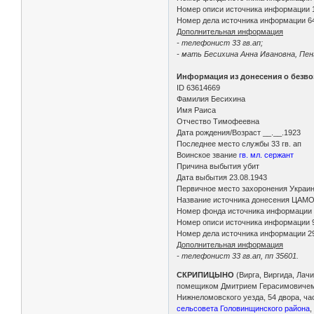
Номер описи источника информации 
Номер дела источника информации 6
Дополнительная информация
- телефонист 33 гв.ап;
- мать Бесихина Анна Ивановна, Пензе
Информация из донесения о безво
ID 63614669
Фамилия Бесихина
Имя Раиса
Отчество Тимофеевна
Дата рождения/Возраст __.__.1923
Последнее место службы 33 гв. ап
Воинское звание
гв. мл. сержант
Причина выбытия убит
Дата выбытия 23.08.1943
Первичное место захоронения Украинс
Название источника донесения ЦАМ
Номер фонда источника информации
Номер описи источника информации 
Номер дела источника информации 2
Дополнительная информация
- телефонист 33 гв.ап, пп 35601.
СКРИПИЦЫНО
(Вирга, Виргида, Лачи
помещиком Дмитрием Герасимовичем Скр
Нижнеломовского уезда, 54 двора, час
сельсовета Головинщинского района
,