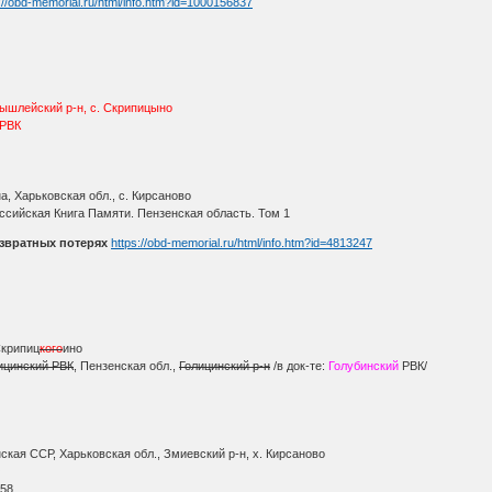
://obd-memorial.ru/html/info.htm?id=1000156837
лышлейский р-н, с. Скрипицыно
 РВК
, Харьковская обл., с. Кирсаново
ссийская Книга Памяти. Пензенская область. Том 1
звратных потерях
https://obd-memorial.ru/html/info.htm?id=4813247
Скрипиц
кого
ино
ицинский РВК
, Пензенская обл.,
Голицинский р-н
/в док-те:
Голубинский
РВК/
кая ССР, Харьковская обл., Змиевский р-н, х. Кирсаново
О
 58