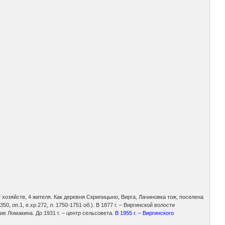
– 7 хозяйств, 4 жителя. Как деревня Скрипицыно, Вирга, Лачиновка тож, поселена
оп.1, е.хр.272, л. 1750-1751 об.). В 1877 г. – Виргинской волости
ние Ломакина. До 1931 г. – центр сельсовета.
В 1955 г. – Виргинского