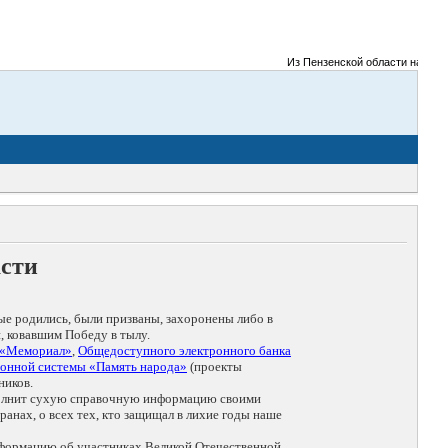
Из Пензенской области на фронты
асти
ые родились, были призваны, захоронены либо в
, ковавшим Победу в тылу.
 «Мемориал»
,
Общедоступного электронного банка
онной системы «Память народа»
(проекты
ников.
дополнит сухую справочную информацию своими
анах, о всех тех, кто защищал в лихие годы наше
нформацию об участниках Великой Отечественной