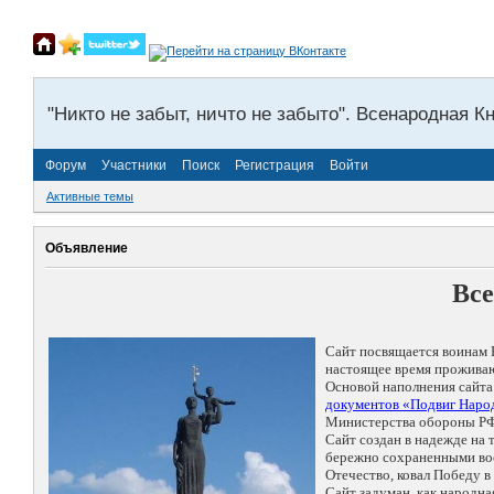
"Никто не забыт, ничто не забыто". Всенародная К
Форум
Участники
Поиск
Регистрация
Войти
Активные темы
Объявление
Все
Сайт посвящается воинам 
настоящее время проживаю
Основой наполнения сайта
документов «Подвиг Народ
Министерства обороны РФ
Сайт создан в надежде на
бережно сохраненными восп
Отечество, ковал Победу 
Сайт задуман, как народн