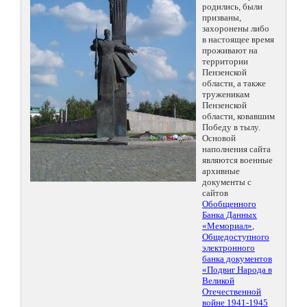
родились, были
призваны,
захоронены либо
в настоящее время
проживают на
территории
Пензенской
области, а также
труженикам
Пензенской
области, ковавшим
Победу в тылу.
Основой
наполнения сайта
являются военные
архивные
документы с
сайтов
Обобщенного
Банка Данных
«Мемориал»
,
Общедоступного
электронного
банка документов
«Подвиг Народа в
Великой
Отечественной
войне 1941-1945