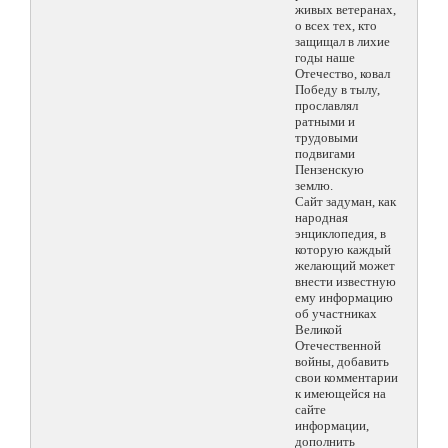
живых ветеранах,
о всех тех, кто
защищал в лихие
годы наше
Отечество, ковал
Победу в тылу,
прославлял
ратными и
трудовыми
подвигами
Пензенскую
землю.
Сайт задуман, как
народная
энциклопедия, в
которую каждый
желающий может
внести известную
ему информацию
об участниках
Великой
Отечественной
войны, добавить
свои комментарии
к имеющейся на
сайте
информации,
дополнить