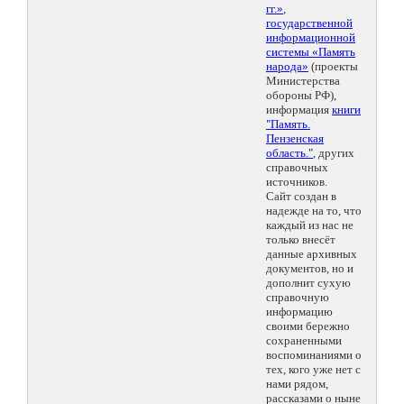
гг.»
,
государственной
информационной
системы «Память
народа»
(проекты
Министерства
обороны РФ),
информация
книги
"Память.
Пензенская
область."
, других
справочных
источников.
Сайт создан в
надежде на то, что
каждый из нас не
только внесёт
данные архивных
документов, но и
дополнит сухую
справочную
информацию
своими бережно
сохраненными
воспоминаниями о
тех, кого уже нет с
нами рядом,
рассказами о ныне