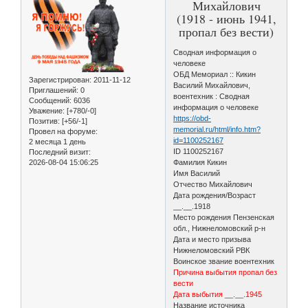
Михайлович
(1918 - июнь 1941,
пропал без вести)
Сводная информация о
человеке
ОБД Мемориал :: Кикин
Зарегистрирован
: 2011-11-12
Василий Михайлович,
Приглашений:
0
воентехник : Сводная
Сообщений:
6036
информация о человеке
Уважение:
[+780/-0]
https://obd-
Позитив:
[+56/-1]
memorial.ru/html/info.htm?
Провел на форуме:
id=1100252167
2 месяца 1 день
ID 1100252167
Последний визит:
2026-08-04 15:06:25
Фамилия Кикин
Имя Василий
Отчество Михайлович
Дата рождения/Возраст
__.__.1918
Место рождения Пензенская
обл., Нижнеломовский р-н
Дата и место призыва
Нижнеломовский РВК
Воинское звание воентехник
Причина выбытия пропал без
вести
Дата выбытия __.__.1945
Название источника