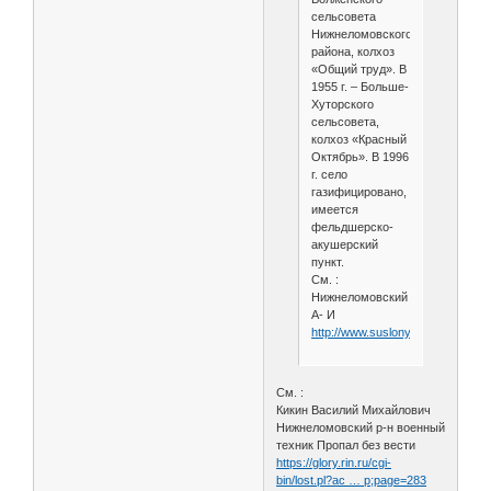
сельсовета
Нижнеломовского
района, колхоз
«Общий труд». В
1955 г. – Больше-
Хуторского
сельсовета,
колхоз «Красный
Октябрь». В 1996
г. село
газифицировано,
имеется
фельдшерско-
акушерский
пункт.
См. :
Нижнеломовский
А- И
http://www.suslony.ru/Penzagebi
См. :
Кикин Василий Михайлович
Нижнеломовский р-н военный
техник Пропал без вести
https://glory.rin.ru/cgi-
bin/lost.pl?ac … p;page=283