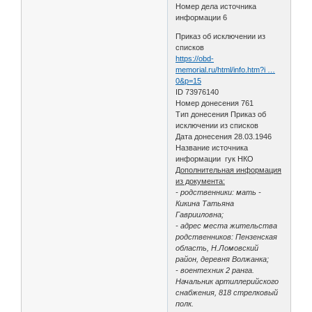
Номер дела источника
информации 6
Приказ об исключении из
списков
https://obd-
memorial.ru/html/info.htm?i …
0&p=15
ID 73976140
Номер донесения 761
Тип донесения Приказ об
исключении из списков
Дата донесения 28.03.1946
Название источника
информации гук НКО
Дополнительная информация
из документа:
- родственники: мать -
Кикина Татьяна
Гаврииловна;
- адрес места жительства
родственников: Пензенская
область, Н.Ломовский
район, деревня Волжанка;
- воентехник 2 ранга.
Начальник артиллерийского
снабжения, 818 стрелковый
полк.