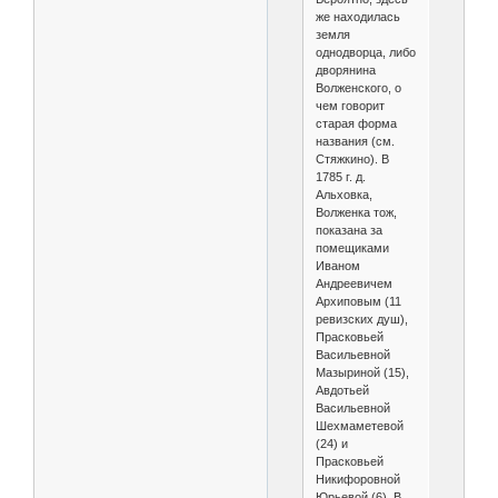
же находилась
земля
однодворца, либо
дворянина
Волженского, о
чем говорит
старая форма
названия (см.
Стяжкино). В
1785 г. д.
Альховка,
Волженка тож,
показана за
помещиками
Иваном
Андреевичем
Архиповым (11
ревизских душ),
Прасковьей
Васильевной
Мазыриной (15),
Авдотьей
Васильевной
Шехмаметевой
(24) и
Прасковьей
Никифоровной
Юрьевой (6). В