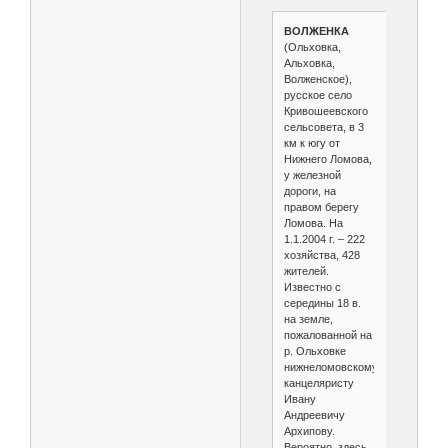
ВОЛЖЕНКА
(Ольховка,
Альховка,
Волженское),
русское село
Кривошеевского
сельсовета, в 3
км к югу от
Нижнего Ломова,
у железной
дороги, на
правом берегу
Ломова. На
1.1.2004 г. – 222
хозяйства, 428
жителей.
Известно с
середины 18 в.
на земле,
пожалованной на
р. Ольховке
нижнеломовскому
канцеляристу
Ивану
Андреевичу
Архипову.
Вероятно, здесь