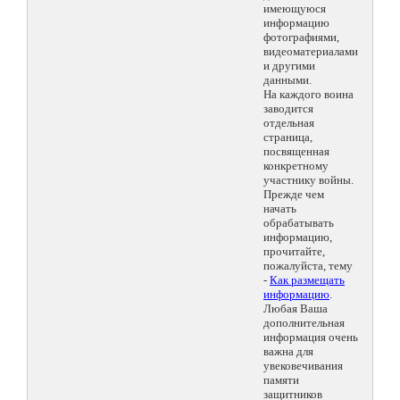
имеющуюся
информацию
фотографиями,
видеоматериалами
и другими
данными.
На каждого воина
заводится
отдельная
страница,
посвященная
конкретному
участнику войны.
Прежде чем
начать
обрабатывать
информацию,
прочитайте,
пожалуйста, тему
-
Как размещать
информацию
.
Любая Ваша
дополнительная
информация очень
важна для
увековечивания
памяти
защитников