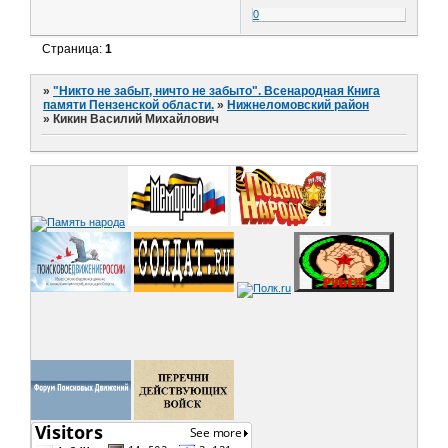
0
Страница:
1
»
"Никто не забыт, ничто не забыто". Всенародная Книга
памяти Пензенской области.
»
Нижнеломовский район
»
Кикин Василий Михайлович