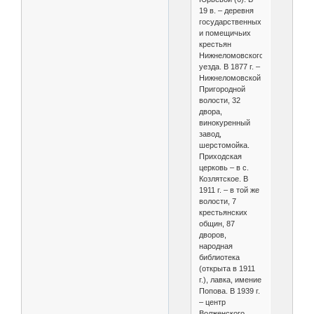
19 в. – деревня
государственных
и помещичьих
крестьян
Нижнеломовского
уезда. В 1877 г. –
Нижнеломовской
Пригородной
волости, 32
двора,
винокуренный
завод,
шерстомойка.
Приходская
церковь – в с.
Козлятское. В
1911 г. – в той же
волости, 7
крестьянских
общин, 87
дворов,
народная
библиотека
(открыта в 1911
г.), лавка, имение
Попова. В 1939 г.
– центр
Волженского