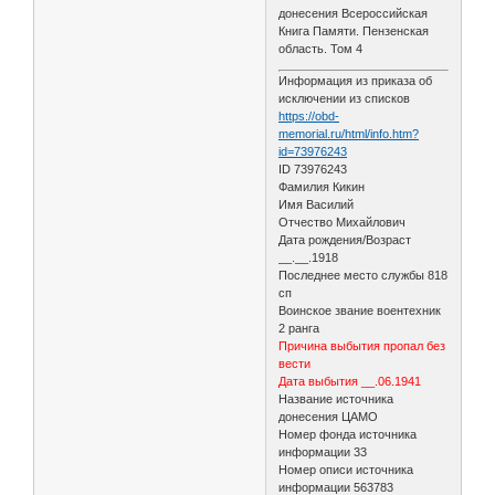
донесения Всероссийская
Книга Памяти. Пензенская
область. Том 4
Информация из приказа об
исключении из списков
https://obd-
memorial.ru/html/info.htm?
id=73976243
ID 73976243
Фамилия Кикин
Имя Василий
Отчество Михайлович
Дата рождения/Возраст
__.__.1918
Последнее место службы 818
сп
Воинское звание воентехник
2 ранга
Причина выбытия пропал без
вести
Дата выбытия __.06.1941
Название источника
донесения ЦАМО
Номер фонда источника
информации 33
Номер описи источника
информации 563783