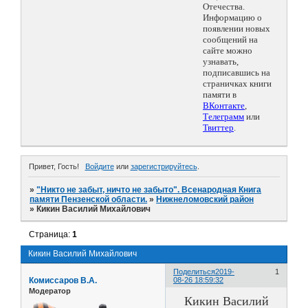
Отечества.
Информацию о
появлении новых
сообщений на
сайте можно
узнавать,
подписавшись на
страничках книги
памяти в
ВКонтакте
,
Телеграмм
или
Твиттер
.
Привет, Гость!
Войдите
или
зарегистрируйтесь
.
»
"Никто не забыт, ничто не забыто". Всенародная Книга
памяти Пензенской области.
»
Нижнеломовский район
»
Кикин Василий Михайлович
Страница:
1
Кикин Василий Михайлович
Поделиться
2019-
1
Комиссаров В.А.
08-26 18:59:32
Модератор
Кикин Василий