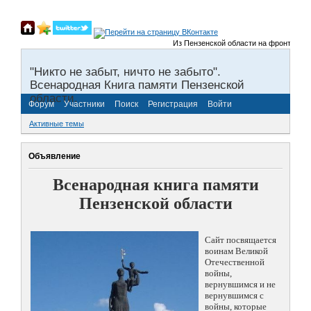
Из Пензенской области на фронты Велик
"Никто не забыт, ничто не забыто".
Всенародная Книга памяти Пензенской
области.
Форум
Участники
Поиск
Регистрация
Войти
Активные темы
Объявление
Всенародная книга памяти
Пензенской области
Сайт посвящается
воинам Великой
Отечественной
войны,
вернувшимся и не
вернувшимся с
войны, которые