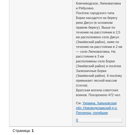
Ключеводское, Липковатовка
и Рябухино.
Посёлок городского типа
Борки находится на берегу
реки Джгун (в основном
правом берегу). Выше по
течению на расстоянии в 2,5
км расположено село Джгун
(Змиёвский район), ниже по
течению на расстоянии в 2 км
— село Липковатовка. На
расстоянии в 3 км
расположены село Борки
(Змиёвский район) и посёлок
Зализничные Борки
(Змиёвский район). К посёлку
примыкает лесной массив
(сосна).
Братская могила советских
воинов. Похоронено 472 чел.
См.
Украина. Харьковская
обл. Нововодолажский р-н.
Пензенцы, погибшие
0
Страница:
1