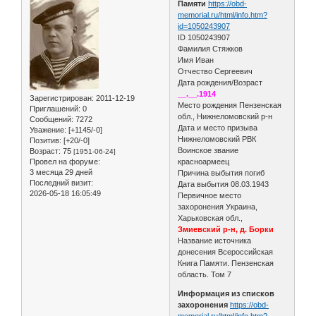
Памяти
https://obd-
memorial.ru/html/info.htm?
id=1050243907
ID 1050243907
Фамилия Стяжков
Имя Иван
Отчество Сергеевич
Дата рождения/Возраст
__.__.1914
Зарегистрирован
: 2011-12-19
Место рождения Пензенская
Приглашений:
0
обл., Нижнеломовский р-н
Сообщений:
7272
Дата и место призыва
Уважение:
[+1145/-0]
Нижнеломовский РВК
Позитив:
[+20/-0]
Воинское звание
Возраст:
75
[1951-06-24]
Провел на форуме:
красноармеец
3 месяца 29 дней
Причина выбытия погиб
Последний визит:
Дата выбытия 08.03.1943
2026-05-18 16:05:49
Первичное место
захоронения Украина,
Харьковская обл.,
Змиевский р-н, д. Борки
Название источника
донесения Всероссийская
Книга Памяти. Пензенская
область. Том 7
Информация из списков
захоронения
https://obd-
memorial.ru/html/info.htm?