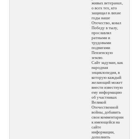
живых ветеранах,
о всех тех, кто
защищал в лихие
годы наше
Отечество, ковал
Победу в тылу,
прославлял
ратными и
трудовыми
подвигами
Пензенскую
землю.
Сайт задуман, как
народная
энциклопедия, в
которую каждый
желающий может
внести известную
ему информацию
об участниках
Великой
Отечественной
войны, добавить
свои комментарии
к имеющейся на
сайте
информации,
дополнить