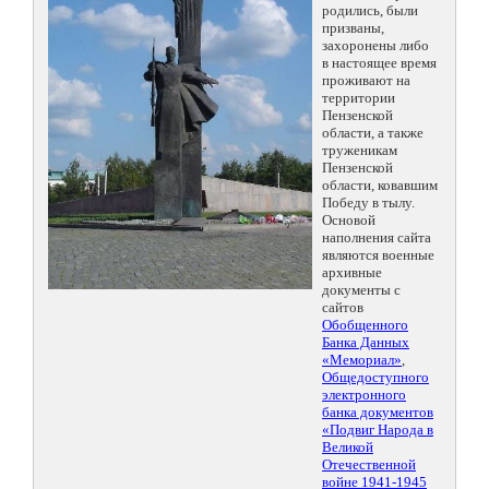
родились, были
призваны,
захоронены либо
в настоящее время
проживают на
территории
Пензенской
области, а также
труженикам
Пензенской
области, ковавшим
Победу в тылу.
Основой
наполнения сайта
являются военные
архивные
документы с
сайтов
Обобщенного
Банка Данных
«Мемориал»
,
Общедоступного
электронного
банка документов
«Подвиг Народа в
Великой
Отечественной
войне 1941-1945