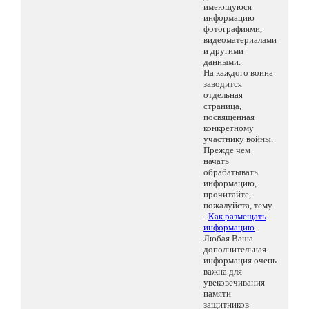
имеющуюся
информацию
фотографиями,
видеоматериалами
и другими
данными.
На каждого воина
заводится
отдельная
страница,
посвященная
конкретному
участнику войны.
Прежде чем
начать
обрабатывать
информацию,
прочитайте,
пожалуйста, тему
-
Как размещать
информацию
.
Любая Ваша
дополнительная
информация очень
важна для
увековечивания
памяти
защитников