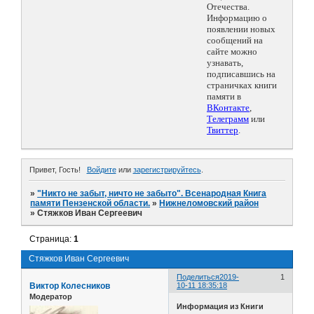
Отечества.
Информацию о
появлении новых
сообщений на
сайте можно
узнавать,
подписавшись на
страничках книги
памяти в
ВКонтакте
,
Телеграмм
или
Твиттер
.
Привет, Гость!
Войдите
или
зарегистрируйтесь
.
»
"Никто не забыт, ничто не забыто". Всенародная Книга
памяти Пензенской области.
»
Нижнеломовский район
»
Стяжков Иван Сергеевич
Страница:
1
Стяжков Иван Сергеевич
Поделиться
2019-
1
Виктор Колесников
10-11 18:35:18
Модератор
Информация из Книги