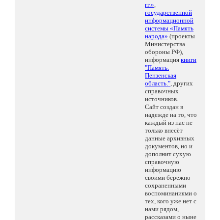
гг.»
,
государственной
информационной
системы «Память
народа»
(проекты
Министерства
обороны РФ),
информация
книги
"Память.
Пензенская
область."
, других
справочных
источников.
Сайт создан в
надежде на то, что
каждый из нас не
только внесёт
данные архивных
документов, но и
дополнит сухую
справочную
информацию
своими бережно
сохраненными
воспоминаниями о
тех, кого уже нет с
нами рядом,
рассказами о ныне