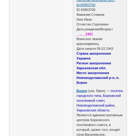
id=83953700
ID 83953700
Фамилия Стяжков
Имя Иван
Отчество Сергеевич
Дата рождения/Возраст
__.__.1921
Воинское звание
красноармеец
Дата смерти 08.03.1943
Страна захоронения
Украина
Регион захоронения
Харьковская обл.
Место захоронения
Нововодолажский р-н, п.
Борки
Борки
(укр. Бірки) —
посёлок
городского типа, Борковский
поселковый совет,
Нововодолажский район,
Харьковская область.
Является административным
центром Борковского
поселкового совета, в
который, кроме того, входят
сёла Василевское,