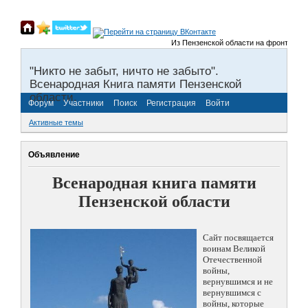
Из Пензенской области на фронты Велик
"Никто не забыт, ничто не забыто".
Всенародная Книга памяти Пензенской
области.
Форум
Участники
Поиск
Регистрация
Войти
Активные темы
Объявление
Всенародная книга памяти
Пензенской области
Сайт посвящается
воинам Великой
Отечественной
войны,
вернувшимся и не
вернувшимся с
войны, которые