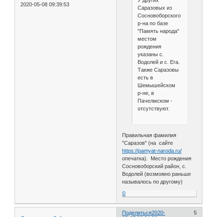
У других
2020-05-08 09:39:53
Саразовых из
Сосновоборского
р-на по базе
"Память народа"
местом
рождения
указаны с.
Водолей и с. Ега.
Также Саразовы
есть в
Шемышейском
р-не, в
Пачелмском -
отсутствуют.
Правильная фамилия
"Саразов" (на сайте
https://pamyat-naroda.ru/
опечатка). Место рождения
Сосновоборский район, с.
Водолей (возможно раньше
называлось по другому)
0
Поделиться
2020-
5