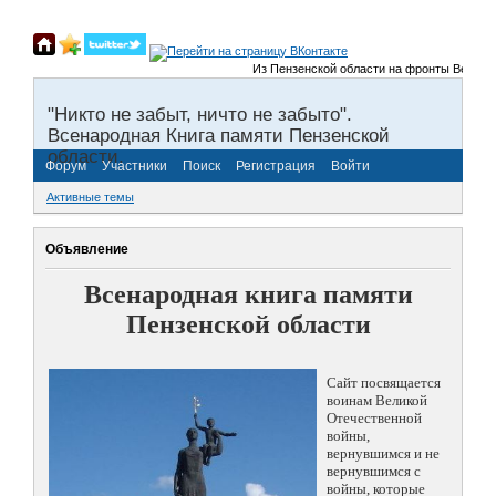
Из Пензенской области на фронты Великой О
"Никто не забыт, ничто не забыто".
Всенародная Книга памяти Пензенской
области.
Форум
Участники
Поиск
Регистрация
Войти
Активные темы
Объявление
Всенародная книга памяти
Пензенской области
Сайт посвящается
воинам Великой
Отечественной
войны,
вернувшимся и не
вернувшимся с
войны, которые