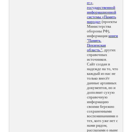
гг.»
,
государственной
информационной
системы «Память
народа»
(проекты
Министерства
обороны РФ),
информация
книги
"Память.
Пензенская
область."
, других
справочных
источников.
Сайт создан в
надежде на то, что
каждый из нас не
только внесёт
данные архивных
документов, но и
дополнит сухую
справочную
информацию
своими бережно
сохраненными
воспоминаниями о
тех, кого уже нет с
нами рядом,
рассказами о ныне