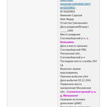
memorial.ru/html/info.htm?
id=52029802
:
ID 52029802
Фамилия Саразов
Имя Федор
Отчество Григорьевич
Дата рождения/Возраст
__.__.1900
Место рождения
Сосновоборский р-н,
с.
Бельшина
Дата и место призыва
Сосновоборский РВК,
Пензенская обл.,
Сосновоборский р-н
Последнее место службы 354
сд
Воинское звание
красноармеец
Причина выбытия убит
Дата выбытия 03.12.1941
Первичное место
захоронения Московская
обл.,
Солнечногорский р-н,
д. Матушкино
Название источника
донесения ЦАМО
Номер фонда источника