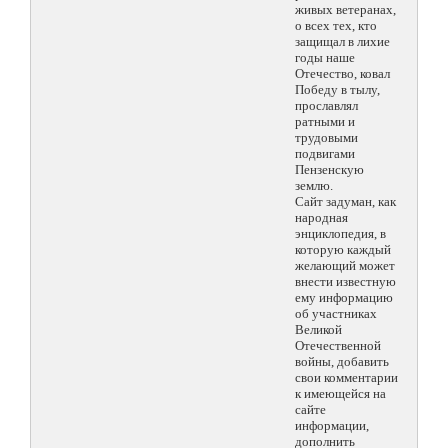
живых ветеранах,
о всех тех, кто
защищал в лихие
годы наше
Отечество, ковал
Победу в тылу,
прославлял
ратными и
трудовыми
подвигами
Пензенскую
землю.
Сайт задуман, как
народная
энциклопедия, в
которую каждый
желающий может
внести известную
ему информацию
об участниках
Великой
Отечественной
войны, добавить
свои комментарии
к имеющейся на
сайте
информации,
дополнить