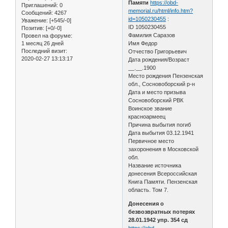
Памяти
https://obd-
Приглашений:
0
memorial.ru/html/info.htm?
Сообщений:
4267
id=1050230455
:
Уважение:
[+545/-0]
ID 1050230455
Позитив:
[+0/-0]
Фамилия Саразов
Провел на форуме:
1 месяц 26 дней
Имя Федор
Последний визит:
Отчество Григорьевич
2020-02-27 13:13:17
Дата рождения/Возраст
__.__.1900
Место рождения Пензенская
обл., Сосновоборский р-н
Дата и место призыва
Сосновоборский РВК
Воинское звание
красноармеец
Причина выбытия погиб
Дата выбытия 03.12.1941
Первичное место
захоронения в Московской
обл.
Название источника
донесения Всероссийская
Книга Памяти. Пензенская
область. Том 7.
Донесения о
безвозвратных потерях
28.01.1942 упр. 354 сд
https://obd-