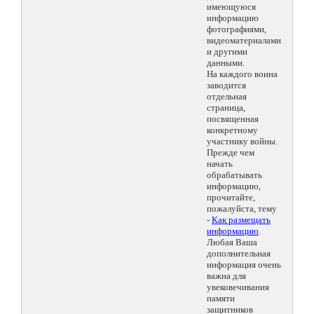
имеющуюся
информацию
фотографиями,
видеоматериалами
и другими
данными.
На каждого воина
заводится
отдельная
страница,
посвященная
конкретному
участнику войны.
Прежде чем
начать
обрабатывать
информацию,
прочитайте,
пожалуйста, тему
-
Как размещать
информацию
.
Любая Ваша
дополнительная
информация очень
важна для
увековечивания
памяти
защитников