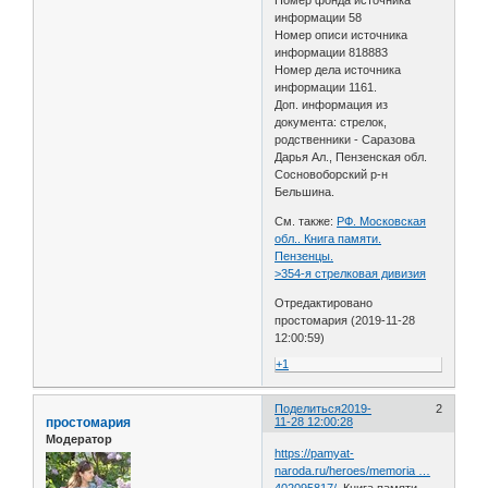
информации 58
Номер описи источника
информации 818883
Номер дела источника
информации 1161.
Доп. информация из
документа: стрелок,
родственники - Саразова
Дарья Ал., Пензенская обл.
Сосновоборский р-н
Бельшина.
См. также:
РФ. Московская
обл.. Книга памяти.
Пензенцы.
>354-я стрелковая дивизия
Отредактировано
простомария (2019-11-28
12:00:59)
+1
Поделиться
2019-
2
простомария
11-28 12:00:28
Модератор
https://pamyat-
naroda.ru/heroes/memoria …