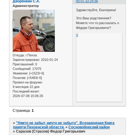
Дворянкин С.А.
05-07 22:24:36
Администратор
Здравствуйте, Екатерина!
Это Ваш родственник?
Можете что-то рассказать о
Фёдоре Григорьевиче?
0
Откуда:
г.Пенза
Зарегистрирован
: 2010-01-24
Приглашений:
0
Сообщений:
17075
Уважение:
[+1523/-6]
Позитив:
[+5483/-0]
Провел на форуме:
9 месяцев 22 дня
Последний визит:
2026-07-08 15:06:26
Страница:
1
»
"Никто не забыт, ничто не забыто". Всенародная Книга
памяти Пензенской области.
»
Сосновоборский район
»
Саразов (Стразов) Федор Григорьевич