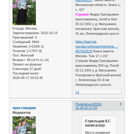
402095817/
Книга памяти.
Московская область. Книга 1,
с. 427
Стразов
Федор Григорьевич
красноармеец, погиб в бою
03.12.1941 у д. Матушкино,
Откуда:
Москва
похоронен: братская могила,
Зарегистрирован
: 2015-10-13
41 км, Ленинградское шоссе
Приглашений:
0
https://pamyat-
Сообщений:
9944
Уважение:
[+2328/-1]
naroda.ru/heroes/memoria …
Позитив:
[+1757/-0]
407432923/
Книга памяти.
Пол:
Женский
Москва. Том 17 с.157
Возраст:
49
[1976-11-19]
Стразов Федор Григорьевич
Провел на форуме:
красноармеец 354 сд. Погиб
5 месяцев 27 дней
03.12.1941 у д. Матушкино.
Последний визит:
Похоронен в братской могиле
2026-06-17 20:53:45
г. Зеленоград (41-й км
Ленинградского шоссе)
+1
Поделиться
2019-
3
простомария
11-29 21:17:19
Модератор
Стрельцов К.Г.
написал(а):
Место рождения