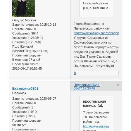
Сосновоборский
р-н, с. Бельшина
Откуда:
Москва
? село Бельщина - в
Зарегистрирован
: 2015-10-13
Пачелмском район - см.
Приглашений:
0
http://www.suslony.ru/Penzagebiet/path
Сообщений:
9944
Уважение:
[+2328/-1]
У других Саразовых из
Позитив:
[+1757/-0]
Сосновоборского р-на по
Пол:
Женский
базе "Память народа" местом
Возраст:
49
[1976-11-19]
рождения указаны с. Водолей
Провел на форуме:
и с. Ега. Также Саразовы
5 месяцев 27 дней
есть в Шемышейском р-не, в
Последний визит:
Пачелмском - отсутствуют.
2026-06-17 20:53:45
0
Поделиться
2020-
4
Екатерина0308
05-07 17:30:46
Новичок
Зарегистрирован
: 2020-05-07
простомария
Приглашений:
0
написал(а):
Сообщений:
1
Уважение:
[+0/-0]
? село Бельщина
Позитив:
[+0/-0]
- в Пачелмском
Провел на форуме:
район - см.
58 минут
http://www.suslony.ru/Penzagebie
Последний визит: