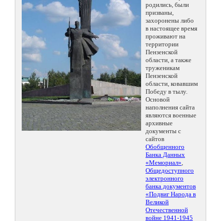
родились, были
призваны,
захоронены либо
в настоящее время
проживают на
территории
Пензенской
области, а также
труженикам
Пензенской
области, ковавшим
Победу в тылу.
Основой
наполнения сайта
являются военные
архивные
документы с
сайтов
Обобщенного
Банка Данных
«Мемориал»
,
Общедоступного
электронного
банка документов
«Подвиг Народа в
Великой
Отечественной
войне 1941-1945