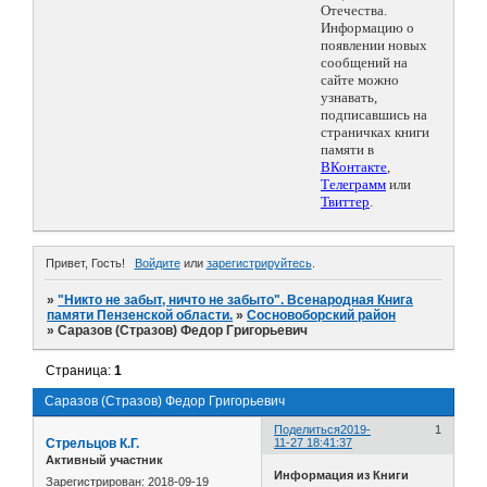
Отечества.
Информацию о
появлении новых
сообщений на
сайте можно
узнавать,
подписавшись на
страничках книги
памяти в
ВКонтакте
,
Телеграмм
или
Твиттер
.
Привет, Гость!
Войдите
или
зарегистрируйтесь
.
»
"Никто не забыт, ничто не забыто". Всенародная Книга
памяти Пензенской области.
»
Сосновоборский район
»
Саразов (Стразов) Федор Григорьевич
Страница:
1
Саразов (Стразов) Федор Григорьевич
Поделиться
2019-
1
Стрельцов К.Г.
11-27 18:41:37
Активный участник
Информация из Книги
Зарегистрирован
: 2018-09-19