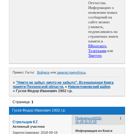
Отечества.
Информацию о
появлении новых
сообщений на
сайте можно
узнавать,
подписавшись на
страничках книги
памяти в
ВКонтакте
,
Телеграмм
или
Твиттер
.
Привет, Гость!
Войдите
или
зарегистрируйтесь
.
»
"Никто не забыт, ничто не забыто". Всенародная Книга
памяти Пензенской области.
»
Нижнеломовский район
»
Гусев Федор Иванович 1902 г.р.
Страница:
1
Гусев Федор Иванович 1902 г.р.
Поделиться
2019-
1
Стрельцов К.Г.
11-28 11:37:15
Активный участник
Информация из Книги
Зарегистрирован
: 2018-09-19