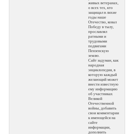
живых ветеранах,
о всех тех, кто
защищал в лихие
годы наше
Отечество, ковал
Победу в тылу,
прославлял
ратными и
трудовыми
подвигами
Пензенскую
землю.
Сайт задуман, как
народная
энциклопедия, в
которую каждый
желающий может
внести известную
ему информацию
об участниках
Великой
Отечественной
войны, добавить
свои комментарии
к имеющейся на
сайте
информации,
дополнить