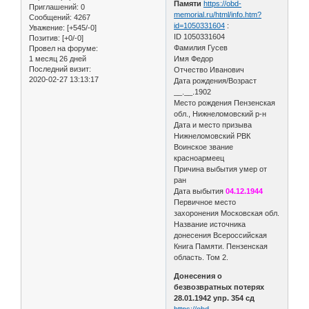
Памяти
https://obd-
Приглашений:
0
memorial.ru/html/info.htm?
Сообщений:
4267
id=1050331604
:
Уважение:
[+545/-0]
ID 1050331604
Позитив:
[+0/-0]
Фамилия Гусев
Провел на форуме:
1 месяц 26 дней
Имя Федор
Последний визит:
Отчество Иванович
2020-02-27 13:13:17
Дата рождения/Возраст
__.__.1902
Место рождения Пензенская
обл., Нижнеломовский р-н
Дата и место призыва
Нижнеломовский РВК
Воинское звание
красноармеец
Причина выбытия умер от
ран
Дата выбытия
04.12.1944
Первичное место
захоронения Московская обл.
Название источника
донесения Всероссийская
Книга Памяти. Пензенская
область. Том 2.
Донесения о
безвозвратных потерях
28.01.1942 упр. 354 сд
https://obd-