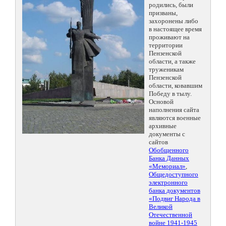
родились, были
призваны,
захоронены либо
в настоящее время
проживают на
территории
Пензенской
области, а также
труженикам
Пензенской
области, ковавшим
Победу в тылу.
Основой
наполнения сайта
являются военные
архивные
документы с
сайтов
Обобщенного
Банка Данных
«Мемориал»
,
Общедоступного
электронного
банка документов
«Подвиг Народа в
Великой
Отечественной
войне 1941-1945