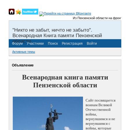
Из Пензенской области на фронты Велик
"Никто не забыт, ничто не забыто".
Всенародная Книга памяти Пензенской
области.
Форум
Участники
Поиск
Регистрация
Войти
Активные темы
Объявление
Всенародная книга памяти
Пензенской области
Сайт посвящается
воинам Великой
Отечественной
войны,
вернувшимся и не
вернувшимся с
войны, которые