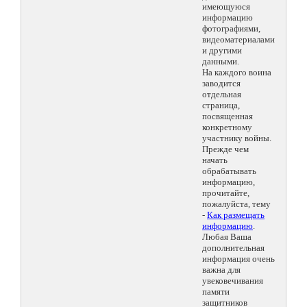
имеющуюся
информацию
фотографиями,
видеоматериалами
и другими
данными.
На каждого воина
заводится
отдельная
страница,
посвященная
конкретному
участнику войны.
Прежде чем
начать
обрабатывать
информацию,
прочитайте,
пожалуйста, тему
-
Как размещать
информацию
.
Любая Ваша
дополнительная
информация очень
важна для
увековечивания
памяти
защитников