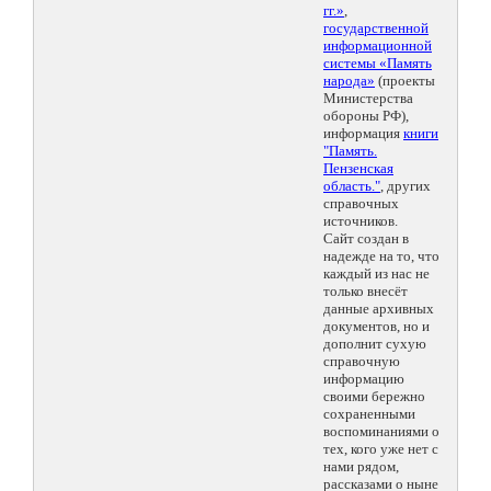
гг.»
,
государственной
информационной
системы «Память
народа»
(проекты
Министерства
обороны РФ),
информация
книги
"Память.
Пензенская
область."
, других
справочных
источников.
Сайт создан в
надежде на то, что
каждый из нас не
только внесёт
данные архивных
документов, но и
дополнит сухую
справочную
информацию
своими бережно
сохраненными
воспоминаниями о
тех, кого уже нет с
нами рядом,
рассказами о ныне