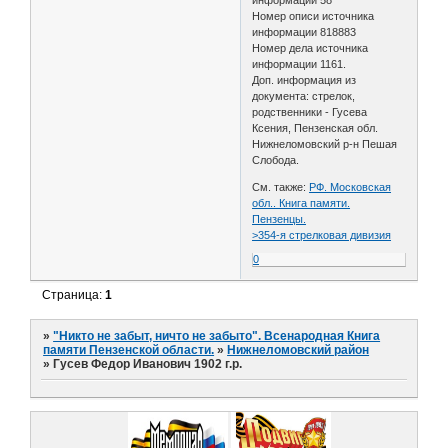
Номер описи источника
информации 818883
Номер дела источника
информации 1161.
Доп. информация из
документа: стрелок,
родственники - Гусева
Ксения, Пензенская обл.
Нижнеломовский р-н Пешая
Слобода.
См. также:
РФ. Московская
обл.. Книга памяти.
Пензенцы.
>354-я стрелковая дивизия
0
Страница:
1
»
"Никто не забыт, ничто не забыто". Всенародная Книга
памяти Пензенской области.
»
Нижнеломовский район
»
Гусев Федор Иванович 1902 г.р.