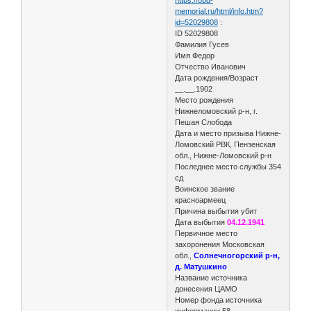
memorial.ru/html/info.htm?
id=52029808
:
ID 52029808
Фамилия Гусев
Имя Федор
Отчество Иванович
Дата рождения/Возраст
__.__.1902
Место рождения
Нижнеломовский р-н, г.
Пешая Слобода
Дата и место призыва Нижне-
Ломовский РВК, Пензенская
обл., Нижне-Ломовский р-н
Последнее место службы 354
сд
Воинское звание
красноармеец
Причина выбытия убит
Дата выбытия
04.12.1941
Первичное место
захоронения Московская
обл.,
Солнечногорский р-н,
д. Матушкино
Название источника
донесения ЦАМО
Номер фонда источника
информации 58