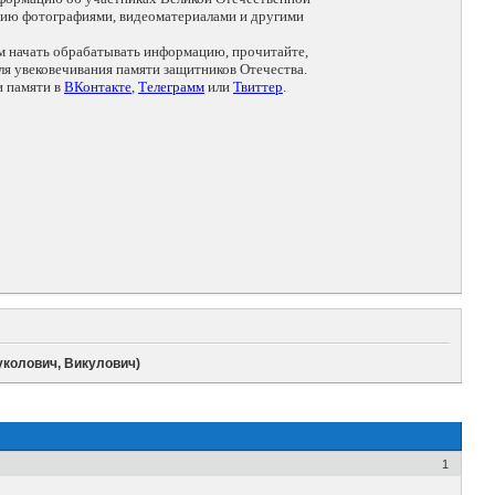
цию фотографиями, видеоматериалами и другими
ем начать обрабатывать информацию, прочитайте,
я увековечивания памяти защитников Отечества.
и памяти в
ВКонтакте
,
Телеграмм
или
Твиттер
.
колович, Викулович)
1