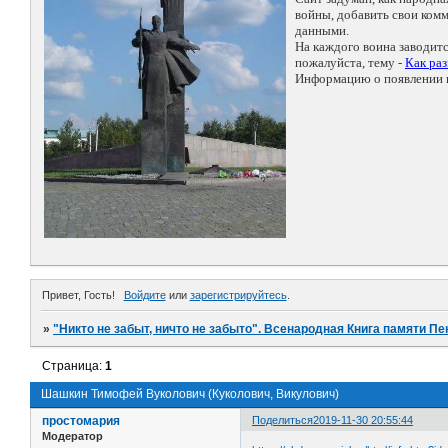
войны, добавить свои ко
данными.
На каждого воина заводит
пожалуйста, тему -
Как ра
Информацию о появлении н
Привет, Гость!
Войдите
или
зарегистрируйтесь
.
»
"Никто не забыт, ничто не забыто". Всенародная Книга памяти Пе
Страница:
1
Шашкин Тимофей Вуколович (Куколович, Викулович)
простомария
Поделиться
2019-11-30 20:55:44
Модератор