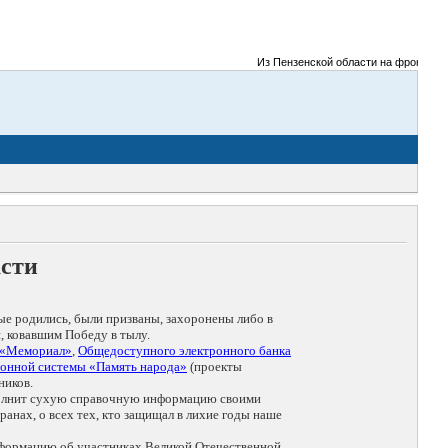
Из Пензенской области на фронты Вели
асти
ые родились, были призваны, захоронены либо в
, ковавшим Победу в тылу.
 «Мемориал»
,
Общедоступного электронного банка
онной системы «Память народа»
(проекты
ников.
дополнит сухую справочную информацию своими
анах, о всех тех, кто защищал в лихие годы наше
нформацию об участниках Великой Отечественной