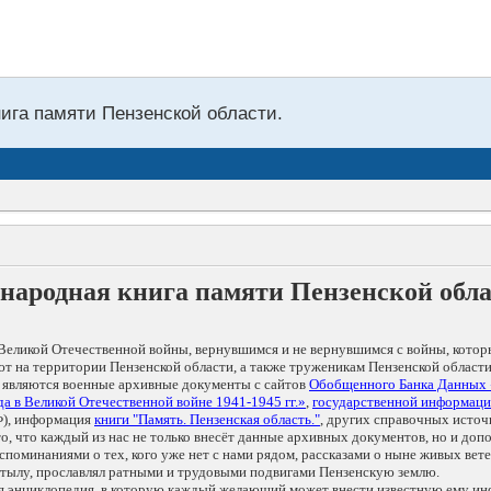
нига памяти Пензенской области.
народная книга памяти Пензенской обл
Великой Отечественной войны, вернувшимся и не вернувшимся с войны, котор
т на территории Пензенской области, а также труженикам Пензенской области
 являются военные архивные документы с сайтов
Обобщенного Банка Данных
а в Великой Отечественной войне 1941-1945 гг.»
,
государственной информаци
), информация
книги "Память. Пензенская область."
, других справочных источ
 то, что каждый из нас не только внесёт данные архивных документов, но и 
оминаниями о тех, кого уже нет с нами рядом, рассказами о ныне живых ветер
в тылу, прославлял ратными и трудовыми подвигами Пензенскую землю.
ая энциклопедия, в которую каждый желающий может внести известную ему и