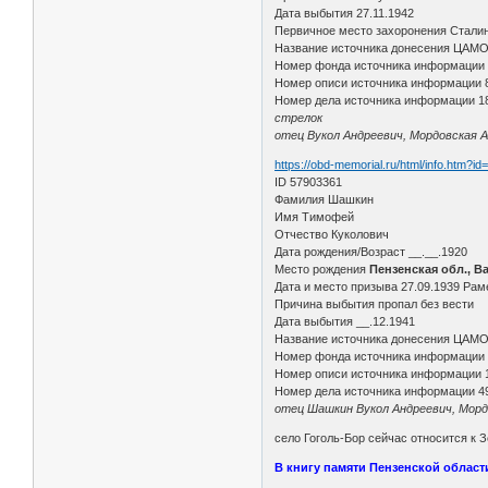
Дата выбытия 27.11.1942
Первичное место захоронения Сталинг
Название источника донесения ЦАМ
Номер фонда источника информации
Номер описи источника информации 
Номер дела источника информации 1
стрелок
отец Вукол Андреевич, Мордовская А
https://obd-memorial.ru/html/info.htm?i
ID 57903361
Фамилия Шашкин
Имя Тимофей
Отчество Куколович
Дата рождения/Возраст __.__.1920
Место рождения
Пензенская обл., В
Дата и место призыва 27.09.1939 Рам
Причина выбытия пропал без вести
Дата выбытия __.12.1941
Название источника донесения ЦАМ
Номер фонда источника информации
Номер описи источника информации 
Номер дела источника информации 4
отец Шашкин Вукол Андреевич, Морд
село Гоголь-Бор сейчас относится к 
В книгу памяти Пензенской област