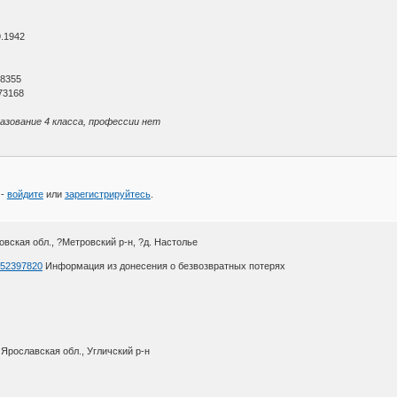
9.1942
О
 8355
73168
разование 4 класса, профессии нет
 -
войдите
или
зарегистрируйтесь
.
вская обл., ?Метровский р-н, ?д. Настолье
d=52397820
Информация из донесения о безвозвратных потерях
 Ярославская обл., Угличский р-н