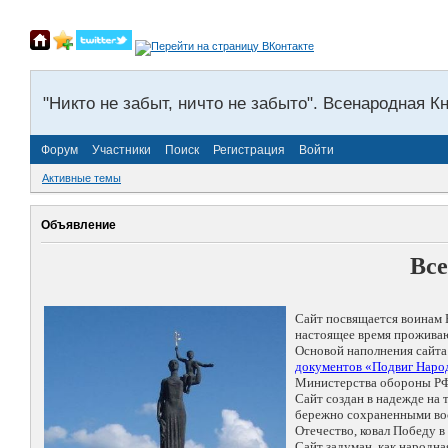
"Никто не забыт, ничто не забыто". Всенародная К
Форум
Участники
Поиск
Регистрация
Войти
Активные темы
Объявление
Все
Сайт посвящается воинам 
настоящее время проживаю
Основой наполнения сайта
документов «Подвиг Народ
Министерства обороны РФ
Сайт создан в надежде на
бережно сохраненными восп
Отечество, ковал Победу 
Сайт задуман, как народн