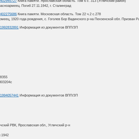
d=402945727
Книга памяти. Ярославская область. Том 6 с. 313 (Угличский район)
сноармеец. Погиб 27.11.1942, г. Сталинград
d=402275686
Книга памяти. Московская область. Том 22 ч.2 с.278
ец, 1920 года рождения, с. Гоголев Бор Вадинского р-на Пензенской обл. Призван Ра
d=1992832891
Информация из документов ВПП/ЗП
О
 8355
303204с
d=1994057441
Информация из документов ВПП/ЗП
чский РВК, Ярославская обл., Угличский р-н
9.1942