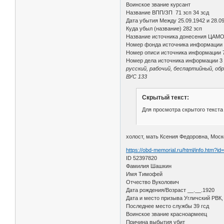
Воинское звание курсант
Название ВПП/ЗП 71 зсп 34 зсд
Дата убытия Между 25.09.1942 и 28.0
Куда убыл (название) 282 зсп
Название источника донесения ЦАМ
Номер фонда источника информации
Номер описи источника информации 
Номер дела источника информации 3
русский, рабочий, беспартийный, об
ВУС 133
Скрытый текст:
Для просмотра скрытого текста
холост, мать Ксения Федоровна, Моско
https://obd-memorial.ru/html/info.htm?i
ID 52397820
Фамилия Шашкин
Имя Тимофей
Отчество Вуколович
Дата рождения/Возраст __.__.1920
Дата и место призыва Угличский РВК,
Последнее место службы 39 гсд
Воинское звание красноармеец
Причина выбытия убит