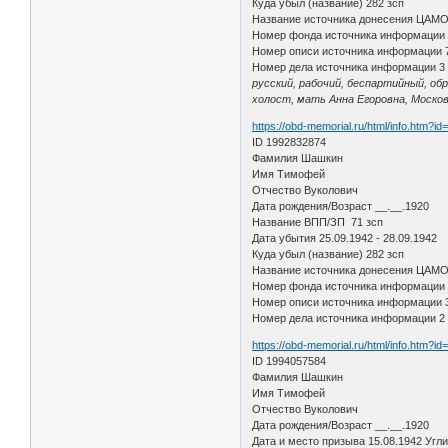
Куда убыл (название) 282 зсп
Название источника донесения ЦАМ
Номер фонда источника информации
Номер описи источника информации 
Номер дела источника информации 3
русский, рабочий, беспартийный, об
холост, мать Анна Егоровна, Москов
https://obd-memorial.ru/html/info.htm?i
ID 1992832874
Фамилия Шашкин
Имя Тимофей
Отчество Вуколович
Дата рождения/Возраст __.__.1920
Название ВПП/ЗП 71 зсп
Дата убытия 25.09.1942 - 28.09.1942
Куда убыл (название) 282 зсп
Название источника донесения ЦАМ
Номер фонда источника информации
Номер описи источника информации 
Номер дела источника информации 2
https://obd-memorial.ru/html/info.htm?i
ID 1994057584
Фамилия Шашкин
Имя Тимофей
Отчество Вуколович
Дата рождения/Возраст __.__.1920
Дата и место призыва 15.08.1942 Угли