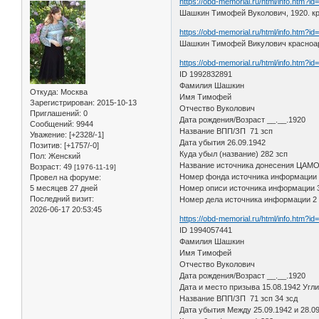
https://obd-memorial.ru/html/info.htm?i
Шашкин Тимофей Вуколович, 1920. кра
https://obd-memorial.ru/html/info.htm?i
Шашкин Тимофей Викулович красноарме
https://obd-memorial.ru/html/info.htm?i
ID 1992832891
Фамилия Шашкин
Откуда:
Москва
Имя Тимофей
Зарегистрирован
: 2015-10-13
Отчество Вуколович
Приглашений:
0
Дата рождения/Возраст __.__.1920
Сообщений:
9944
Название ВПП/ЗП 71 зсп
Уважение:
[+2328/-1]
Дата убытия 26.09.1942
Позитив:
[+1757/-0]
Куда убыл (название) 282 зсп
Пол:
Женский
Название источника донесения ЦАМ
Возраст:
49
[1976-11-19]
Номер фонда источника информации
Провел на форуме:
5 месяцев 27 дней
Номер описи источника информации 
Последний визит:
Номер дела источника информации 2
2026-06-17 20:53:45
https://obd-memorial.ru/html/info.htm?i
ID 1994057441
Фамилия Шашкин
Имя Тимофей
Отчество Вуколович
Дата рождения/Возраст __.__.1920
Дата и место призыва 15.08.1942 Угли
Название ВПП/ЗП 71 зсп 34 зсд
Дата убытия Между 25.09.1942 и 28.0