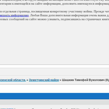
мментарии к имеющейся на сайте информации, дополнить имеющуюся информа
ся отдельная страница, посвященная конкретному участнику войны. Прежде ч
змещать информацию
. Любая Ваша дополнительная информация очень важна дл
овых сообщений на сайте можно узнавать, подписавшись на страничках книг
нзенской области.
»
Земетчинский район
»
Шашкин Тимофей Вуколович (Ку