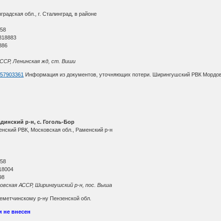
радская обл., г. Сталинград, в районе
О
 58
818883
886
ССР, Ленинская жд, ст. Виши
d=57903361
Информация из документов, уточняющих потери. Ширингушский РВК Мордов
адинский р-н, с. Гоголь-Бор
енский РВК, Московская обл., Раменский р-н
О
 58
18004
98
овская АССР, Ширингушский р-н, пос. Выша
Земетчинскому р-ну Пензенской обл.
и не внесен