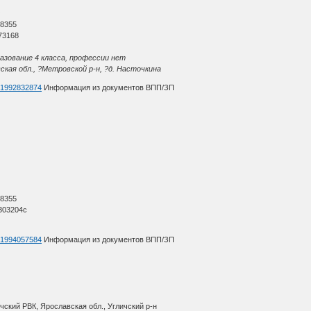
О
 8355
73168
разование 4 класса, профессии нет
ская обл., ?Метровской р-н, ?д. Насточкина
d=1992832874
Информация из документов ВПП/ЗП
О
 8355
303204с
d=1994057584
Информация из документов ВПП/ЗП
чский РВК, Ярославская обл., Угличский р-н