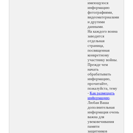
имеющуюся
информацию
фотографиями,
видеоматериалами
и другими
данными.
На каждого воина
заводится
отдельная
страница,
посвященная
конкретному
участнику войны.
Прежде чем
начать
обрабатывать
информацию,
прочитайте,
пожалуйста, тему
-
Как размещать
информацию
.
Любая Ваша
дополнительная
информация очень
важна для
увековечивания
памяти
защитников