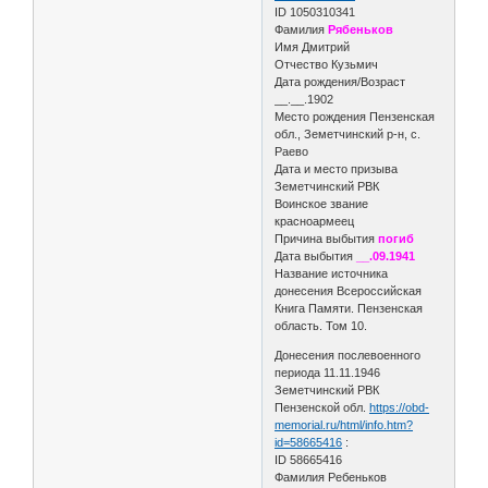
ID 1050310341
Фамилия
Рябеньков
Имя Дмитрий
Отчество Кузьмич
Дата рождения/Возраст
__.__.1902
Место рождения Пензенская
обл., Земетчинский р-н, с.
Раево
Дата и место призыва
Земетчинский РВК
Воинское звание
красноармеец
Причина выбытия
погиб
Дата выбытия
__.09.1941
Название источника
донесения Всероссийская
Книга Памяти. Пензенская
область. Том 10.
Донесения послевоенного
периода 11.11.1946
Земетчинский РВК
Пензенской обл.
https://obd-
memorial.ru/html/info.htm?
id=58665416
:
ID 58665416
Фамилия Ребеньков