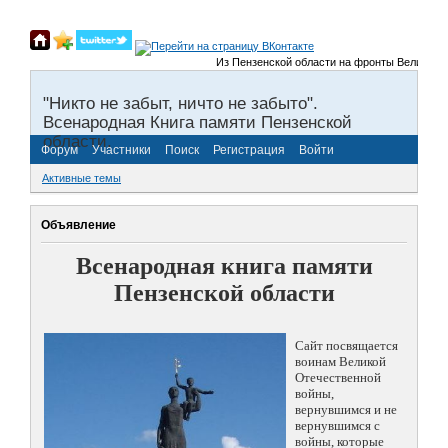
Из Пензенской области на фронты Великой Оте
"Никто не забыт, ничто не забыто".
Всенародная Книга памяти Пензенской
области.
Форум
Участники
Поиск
Регистрация
Войти
Активные темы
Объявление
Всенародная книга памяти
Пензенской области
Сайт посвящается
воинам Великой
Отечественной
войны,
вернувшимся и не
вернувшимся с
войны, которые