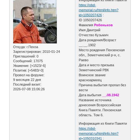
https://obd-
memorial.ru/html/info.htm?
id=1050207426
:
ID 1050207426
Фамилия
Ребеньков
Имя Дмитрий
Отчество Кузьмич
Дата рождения/Возраст
__.__.1902
Откуда:
г.Пенза
Место рождения Пензенская
Зарегистрирован
: 2010-01-24
обл., Земетчинский р-н, с.
Приглашений:
0
Раево
Сообщений:
17075
Дата и место призыва
Уважение:
[+1523/-6]
Земетчинский РВК
Позитив:
[+5483/-0]
Провел на форуме:
Воинское звание
9 месяцев 22 дня
красноармеец
Последний визит:
Причина выбытия пропал без
2026-07-08 15:06:26
вести
Дата выбытия
__.08.1942
Название источника
донесения Всероссийская
Книга Памяти. Пензенская
область. Том 6.
Информация из Книги Памяти
https://obd-
memorial.ru/html/info.htm?
id=1050310341
: