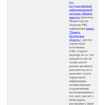
гг.»
,
государственной
информационной
системы «Память
народа»
(проекты
Министерства
обороны РФ),
информация
книги
"Память.
Пензенская
область."
, других
справочных
источников.
Сайт создан в
надежде на то, что
каждый из нас не
только внесёт
данные архивных
документов, но и
дополнит сухую
справочную
информацию
своими бережно
сохраненными
воспоминаниями о
тех, кого уже нет с
нами рядом,
рассказами о ныне