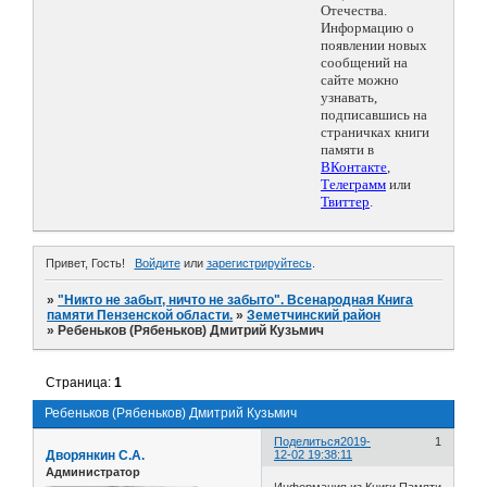
Отечества.
Информацию о
появлении новых
сообщений на
сайте можно
узнавать,
подписавшись на
страничках книги
памяти в
ВКонтакте
,
Телеграмм
или
Твиттер
.
Привет, Гость!
Войдите
или
зарегистрируйтесь
.
»
"Никто не забыт, ничто не забыто". Всенародная Книга
памяти Пензенской области.
»
Земетчинский район
»
Ребеньков (Рябеньков) Дмитрий Кузьмич
Страница:
1
Ребеньков (Рябеньков) Дмитрий Кузьмич
Поделиться
2019-
1
Дворянкин С.А.
12-02 19:38:11
Администратор
Информация из Книги Памяти