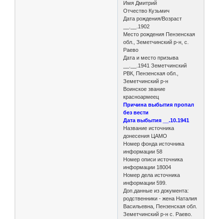
Имя Дмитрий
Отчество Кузьмич
Дата рождения/Возраст
__.__.1902
Место рождения Пензенская
обл., Земетчинский р-н, с.
Раево
Дата и место призыва
__.__.1941 Земетчинский
РВК, Пензенская обл.,
Земетчинский р-н
Воинское звание
красноармеец
Причина выбытия пропал
без вести
Дата выбытия __.10.1941
Название источника
донесения ЦАМО
Номер фонда источника
информации 58
Номер описи источника
информации 18004
Номер дела источника
информации 599.
Доп.данные из документа:
родственники - жена Наталия
Васильевна, Пензенская обл.
Земетчинский р-н с. Раево.