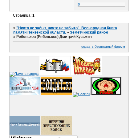
0
Страница:
1
»
"Никто не забыт, ничто не забыто". Всенародная Книга
памяти Пензенской области.
»
Земетчинский район
»
Ребеньков (Рябеньков) Дмитрий Кузьмич
создать бесплатный форум