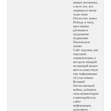
живых ветеранах,
о всех тех, кто
защищал в лихие
годы наше
Отечество, ковал
Победу в тылу,
прославлял
ратными и
трудовыми
подвигами
Пензенскую
землю.
Сайт задуман, как
народная
энциклопедия, в
которую каждый
желающий может
внести известную
ему информацию
об участниках
Великой
Отечественной
войны, добавить
свои комментарии
к имеющейся на
сайте
информации,
дополнить