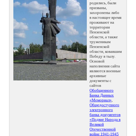
родились, были
призваны,
захоронены либо
в настоящее время
проживают на
территории
Пензенской
области, а также
труженикам
Пензенской
области, ковавшим
Победу в тылу.
Основой
наполнения сайта
являются военные
архивные
документы с
сайтов
Обобщенного
Банка Данных
«Мемориал»
,
Общедоступного
электронного
банка документов
«Подвиг Народа в
Великой
Отечественной
войне 1941-1945