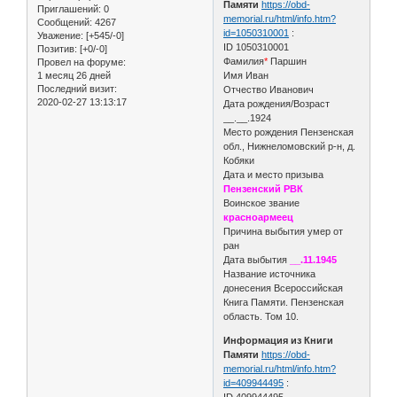
Памяти
https://obd-
Приглашений:
0
memorial.ru/html/info.htm?
Сообщений:
4267
id=1050310001
:
Уважение:
[+545/-0]
ID 1050310001
Позитив:
[+0/-0]
Фамилия
*
Паршин
Провел на форуме:
1 месяц 26 дней
Имя Иван
Последний визит:
Отчество Иванович
2020-02-27 13:13:17
Дата рождения/Возраст
__.__.1924
Место рождения Пензенская
обл., Нижнеломовский р-н, д.
Кобяки
Дата и место призыва
Пензенский РВК
Воинское звание
красноармеец
Причина выбытия умер от
ран
Дата выбытия
__.11.1945
Название источника
донесения Всероссийская
Книга Памяти. Пензенская
область. Том 10.
Информация из Книги
Памяти
https://obd-
memorial.ru/html/info.htm?
id=409944495
:
ID 409944495