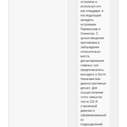
островом и,
используя его
как плацдарм, в
последующем
овладеть
островами
Парамушир и
Онекотан. С
целью введения
противника в
заблуждение
относительно
места
десантирования
главных сил
предполагалось
высадить в бухте
Нанагава-ван
демонстративный
десант. Для
осуществления
этого замысла
части 101-й
стрелковой
дивизии и
сформированный
из
подразделений