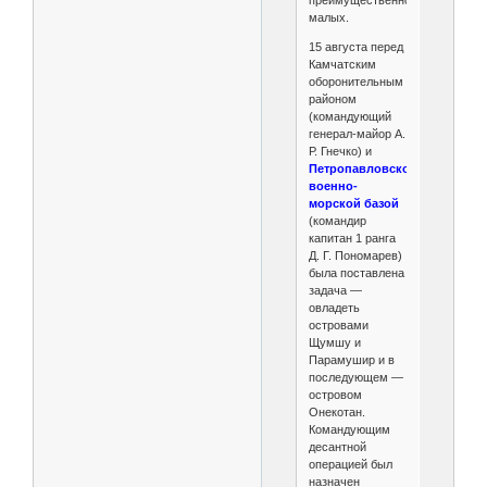
малых.
15 августа перед
Камчатским
оборонительным
районом
(командующий
генерал-майор А.
Р. Гнечко) и
Петропавловской
военно-
морской базой
(командир
капитан 1 ранга
Д. Г. Пономарев)
была поставлена
задача —
овладеть
островами
Щумшу и
Парамушир и в
последующем —
островом
Онекотан.
Командующим
десантной
операцией был
назначен