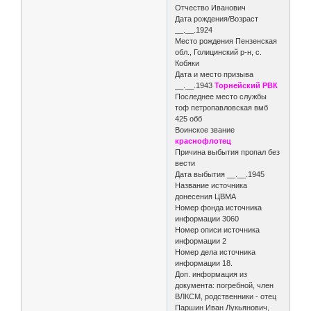
Отчество Иванович
Дата рождения/Возраст
__.__.1924
Место рождения Пензенская
обл., Голицинский р-н, с.
Кобяки
Дата и место призыва
__.__.1943
Торнейский РВК
Последнее место службы
тоф петропавловская вмб
425 обб
Воинское звание
краснофлотец
Причина выбытия пропал без
вести
Дата выбытия __.__.1945
Название источника
донесения ЦВМА
Номер фонда источника
информации 3060
Номер описи источника
информации 2
Номер дела источника
информации 18.
Доп. информация из
документа: погребной, член
ВЛКСМ, родственники - отец
Паршин Иван Лукьянович,