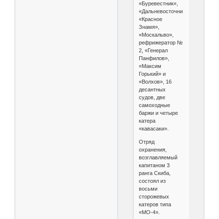
«Буревестник»,
«Дальневосточник»,
«Красное
Знамя»,
«Москальво»,
рефрижератор №
2, «Генерал
Панфилов»,
«Максим
Горький» и
«Волхов», 16
десантных
судов, две
самоходные
баржи и четыре
катера
«кавасаки».
Отряд
охранения,
возглавляемый
капитаном 3
ранга Скиба,
состоял из
восьми
сторожевых
катеров типа
«МО-4».