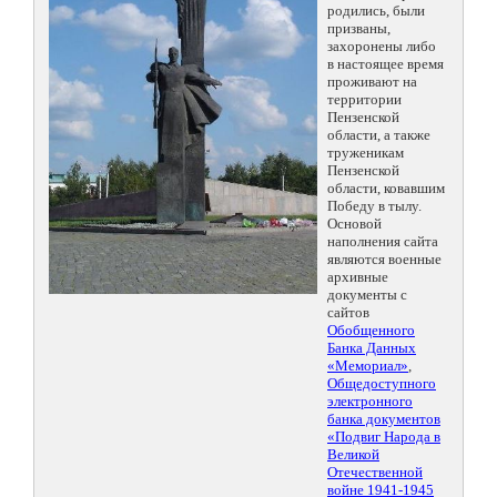
родились, были
призваны,
захоронены либо
в настоящее время
проживают на
территории
Пензенской
области, а также
труженикам
Пензенской
области, ковавшим
Победу в тылу.
Основой
наполнения сайта
являются военные
архивные
документы с
сайтов
Обобщенного
Банка Данных
«Мемориал»
,
Общедоступного
электронного
банка документов
«Подвиг Народа в
Великой
Отечественной
войне 1941-1945