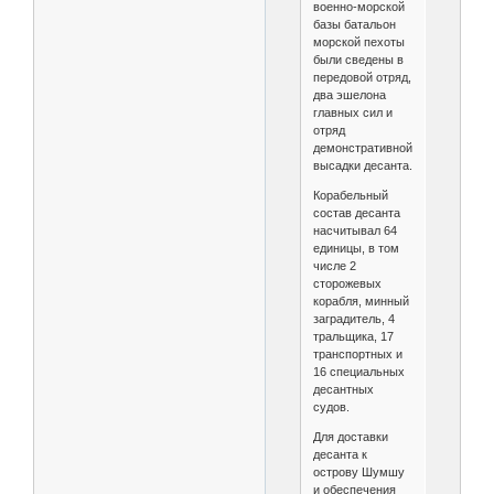
военно-морской
базы батальон
морской пехоты
были сведены в
передовой отряд,
два эшелона
главных сил и
отряд
демонстративной
высадки десанта.
Корабельный
состав десанта
насчитывал 64
единицы, в том
числе 2
сторожевых
корабля, минный
заградитель, 4
тральщика, 17
транспортных и
16 специальных
десантных
судов.
Для доставки
десанта к
острову Шумшу
и обеспечения