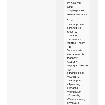
его действий
были
сформированы
отряды кораблей.
Отряд
транспортов и
высадочных
средств,
которым
командовал
капитан 2 ранга
Г. В.
Богородский,
включал в себя
плавбазу
«Север»,
гидрографические
суда
«Полярный» и
«Лебедь»,
транспорты
«Пугачев»,
«Чапаев»,
«Коккинаки»,
«Урицкий»,
«Менжинский»,
«Туркмен»,