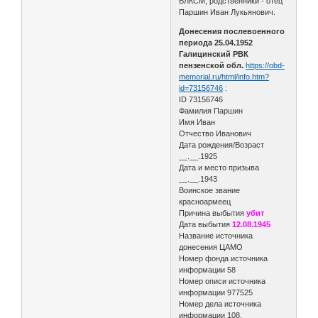
ВЛКСМ, родственники - отец
Паршин Иван Лукьянович.
Донесения послевоенного
периода 25.04.1952
Галицинский РВК
пензенской обл.
https://obd-
memorial.ru/html/info.htm?
id=73156746
:
ID 73156746
Фамилия Паршин
Имя Иван
Отчество Иванович
Дата рождения/Возраст
__.__.1925
Дата и место призыва
__.__.1943
Воинское звание
красноармеец
Причина выбытия
убит
Дата выбытия
12.08.1945
Название источника
донесения ЦАМО
Номер фонда источника
информации 58
Номер описи источника
информации 977525
Номер дела источника
информации 108.