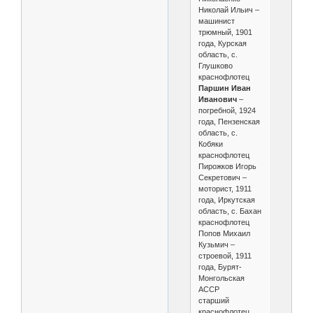
Николай Ильич –
машинист
трюмный, 1901
года, Курская
область, с.
Глушково
краснофлотец
Паршин Иван
Иванович
–
погребной, 1924
года, Пензенская
область, с.
Кобяки
краснофлотец
Пирожков Игорь
Секретович –
моторист, 1911
года, Иркутская
область, с. Бахан
краснофлотец
Попов Михаил
Кузьмич –
строевой, 1911
года, Бурят-
Монгольская
АССР
старший
краснофлотец