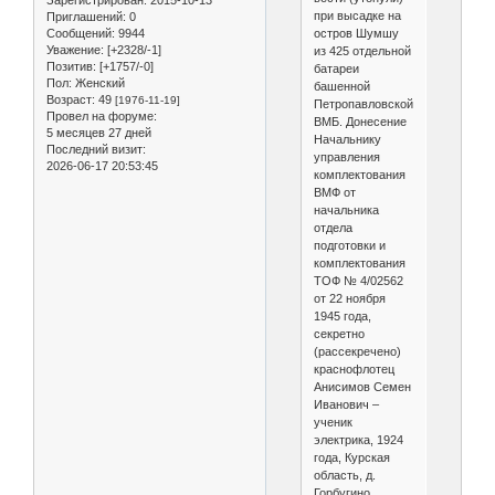
Зарегистрирован
: 2015-10-13
при высадке на
Приглашений:
0
остров Шумшу
Сообщений:
9944
Уважение:
[+2328/-1]
из 425 отдельной
Позитив:
[+1757/-0]
батареи
Пол:
Женский
башенной
Возраст:
49
[1976-11-19]
Петропавловской
Провел на форуме:
ВМБ. Донесение
5 месяцев 27 дней
Начальнику
Последний визит:
управления
2026-06-17 20:53:45
комплектования
ВМФ от
начальника
отдела
подготовки и
комплектования
ТОФ № 4/02562
от 22 ноября
1945 года,
секретно
(рассекречено)
краснофлотец
Анисимов Семен
Иванович –
ученик
электрика, 1924
года, Курская
область, д.
Горбугино