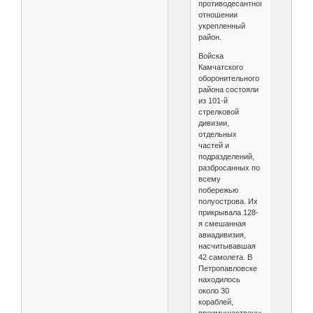
противодесантном
отношении
укрепленный
район.
Войска
Камчатского
оборонительного
района состояли
из 101-й
стрелковой
дивизии,
отдельных
частей и
подразделений,
разбросанных по
всему
побережью
полуострова. Их
прикрывала 128-
я смешанная
авиадивизия,
насчитывавшая
42 самолета. В
Петропавловске
находилось
около 30
кораблей,
преимущественно