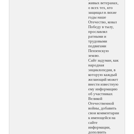
живых ветеранах,
о всех тех, кто
защищал в лихие
годы наше
Отечество, ковал
Победу в тылу,
прославлял
ратными и
трудовыми
подвигами
Пензенскую
землю.
Сайт задуман, как
народная
энциклопедия, в
которую каждый
желающий может
внести известную
ему информацию
об участниках
Великой
Отечественной
войны, добавить
свои комментарии
к имеющейся на
сайте
информации,
дополнить