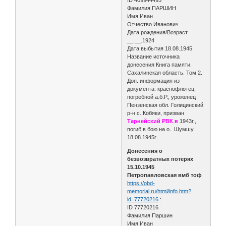
Фамилия ПАРШИН
Имя Иван
Отчество Иванович
Дата рождения/Возраст
__.__.1924
Дата выбытия 18.08.1945
Название источника
донесения Книга памяти.
Сахалинская область. Том 2.
Доп. информация из
документа: краснофлотец,
погребной а.б.Р., уроженец
Пензенская обл. Голицинский
р-н с. Кобяки, призван
Тарнейский РВК в
1943г.,
погиб в бою на о.. Шумшу
18.08.1945г.
Донесения о
безвозвратных потерях
15.10.1945
Петропавловская вмб тоф
https://obd-
memorial.ru/html/info.htm?
id=77720216
:
ID 77720216
Фамилия Паршин
Имя Иван