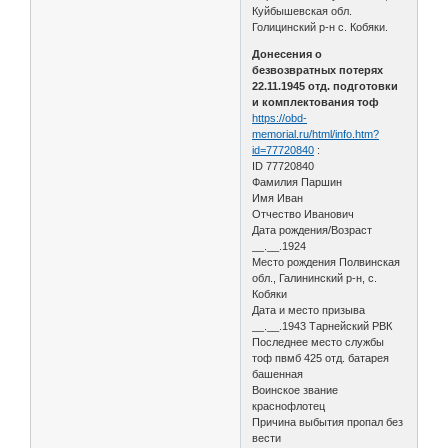
Куйбышевская обл.
Голицинский р-н с. Кобяки.
Донесения о
безвозвратных потерях
22.11.1945 отд. подготовки
и комплектования тоф
https://obd-
memorial.ru/html/info.htm?
id=77720840
:
ID 77720840
Фамилия Паршин
Имя Иван
Отчество Иванович
Дата рождения/Возраст
__.__.1924
Место рождения Полвинская
обл., Галининский р-н, с.
Кобяки
Дата и место призыва
__.__.1943 Тарнейский РВК
Последнее место службы
тоф пвмб 425 отд. батарея
башенная
Воинское звание
краснофлотец
Причина выбытия пропал без
вести