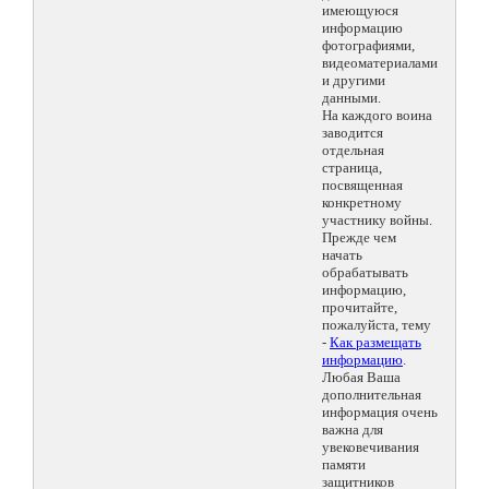
имеющуюся
информацию
фотографиями,
видеоматериалами
и другими
данными.
На каждого воина
заводится
отдельная
страница,
посвященная
конкретному
участнику войны.
Прежде чем
начать
обрабатывать
информацию,
прочитайте,
пожалуйста, тему
-
Как размещать
информацию
.
Любая Ваша
дополнительная
информация очень
важна для
увековечивания
памяти
защитников