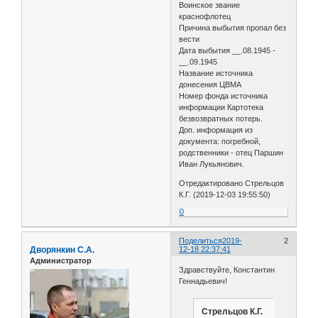
Воинское звание
краснофлотец
Причина выбытия пропал без
вести
Дата выбытия __.08.1945 -
__.09.1945
Название источника
донесения ЦВМА
Номер фонда источника
информации Картотека
безвозвратных потерь.
Доп. информация из
документа: погребной,
родственники - отец Паршин
Иван Лукьянович.
Отредактировано Стрельцов
К.Г. (2019-12-03 19:55:50)
0
Поделиться
2019-
2
Дворянкин С.А.
12-18 22:37:41
Администратор
Здравствуйте, Константин
Геннадьевич!
Стрельцов К.Г.