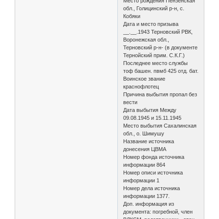
Место рождения Пензенская
обл., Голицинский р-н, с.
Кобяки
Дата и место призыва
__.__.1943 Терновский РВК,
Воронежская обл.,
Терновский р-н- (в документе
Тернойский прим. С.К.Г.)
Последнее место службы
тоф башен. пвмб 425 отд. бат.
Воинское звание
краснофлотец
Причина выбытия пропал без
вести
Дата выбытия Между
09.08.1945 и 15.11.1945
Место выбытия Сахалинская
обл., о. Шимушу
Название источника
донесения ЦВМА
Номер фонда источника
информации 864
Номер описи источника
информации 1
Номер дела источника
информации 1377.
Доп. информация из
документа: погребной, член