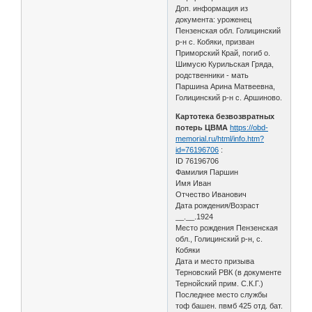
Доп. информация из
документа: уроженец
Пензенская обл. Голицинский
р-н с. Кобяки, призван
Приморский Край, погиб о.
Шимусю Курильская Гряда,
родственники - мать
Паршина Арина Матвеевна,
Голицинский р-н с. Аршиново.
Картотека безвозвратных
потерь ЦВМА
https://obd-
memorial.ru/html/info.htm?
id=76196706
:
ID 76196706
Фамилия Паршин
Имя Иван
Отчество Иванович
Дата рождения/Возраст
__.__.1924
Место рождения Пензенская
обл., Голицинский р-н, с.
Кобяки
Дата и место призыва
Терновский РВК (в документе
Тернойский прим. С.К.Г.)
Последнее место службы
тоф башен. пвмб 425 отд. бат.