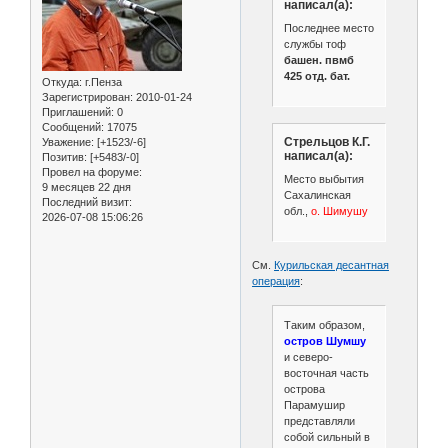
написал(а):
Последнее место
службы тоф
башен. пвмб
425 отд. бат.
Откуда:
г.Пенза
Зарегистрирован
: 2010-01-24
Приглашений:
0
Сообщений:
17075
Стрельцов К.Г.
Уважение:
[+1523/-6]
написал(а):
Позитив:
[+5483/-0]
Провел на форуме:
Место выбытия
9 месяцев 22 дня
Сахалинская
Последний визит:
обл.,
о. Шимушу
2026-07-08 15:06:26
См.
Курильская десантная
операция
:
Таким образом,
остров Шумшу
и северо-
восточная часть
острова
Парамушир
представляли
собой сильный в