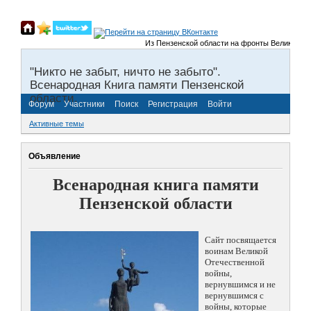
Из Пензенской области на фронты Великой Отечест
"Никто не забыт, ничто не забыто".
Всенародная Книга памяти Пензенской
области.
Форум
Участники
Поиск
Регистрация
Войти
Активные темы
Объявление
Всенародная книга памяти
Пензенской области
Сайт посвящается
воинам Великой
Отечественной
войны,
вернувшимся и не
вернувшимся с
войны, которые