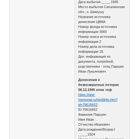
Дата выбытия __.__.1945
Место выбытия Сахалинская
обл., о. Шимушу
Название источника
донесения ЦВМА
Номер фонда источника
информации 3060
Номер описи источника
информации 2
Номер дела источника
информации 18.
Доп. информация из
документа: погребной,
родственники - отец Паршин
Иван Лукьянович.
Донесения о
безвозвратных потерях
06.12.1945 опик тоф
https://obd-
memorial.ru/html/info.htm?
id=76616652
:
ID 76616652
Фамилия Паршин
Имя Иван
Отчество Иванович
Дата рождения/Возраст
__.__.1924