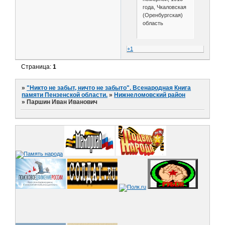
года, Чкаловская
(Оренбургская)
область
+1
Страница:
1
»
"Никто не забыт, ничто не забыто". Всенародная Книга
памяти Пензенской области.
»
Нижнеломовский район
»
Паршин Иван Иванович