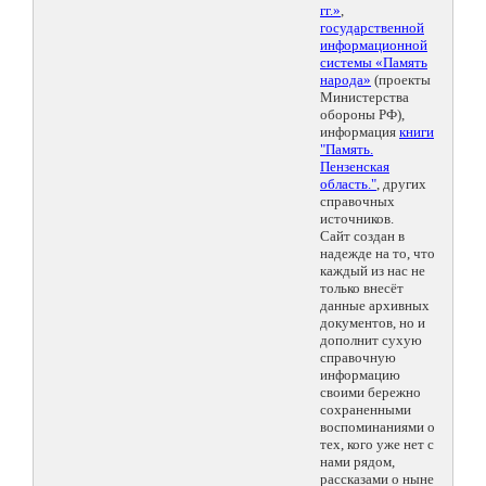
гг.»
,
государственной
информационной
системы «Память
народа»
(проекты
Министерства
обороны РФ),
информация
книги
"Память.
Пензенская
область."
, других
справочных
источников.
Сайт создан в
надежде на то, что
каждый из нас не
только внесёт
данные архивных
документов, но и
дополнит сухую
справочную
информацию
своими бережно
сохраненными
воспоминаниями о
тех, кого уже нет с
нами рядом,
рассказами о ныне