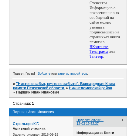
Отечества.
Информацию о
появлении новых
сообщений на
сайте можно
узнавать,
подписавшись на
страничках книги
памяти в
ВКонтакте
,
Телеграмм
или
Твиттер
.
Привет, Гость!
Войдите
или
зарегистрируйтесь
.
»
"Никто не забыт, ничто не забыто". Всенародная Книга
памяти Пензенской области.
»
Нижнеломовский район
»
Паршин Иван Иванович
Страница:
1
Паршин Иван Иванович
Поделиться
2019-
1
Стрельцов К.Г.
12-03 19:52:37
Активный участник
Информация из Книги
Зарегистрирован
: 2018-09-19