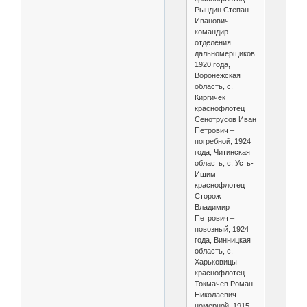
Рындин Степан
Иванович –
командир
отделения
дальномерщиков,
1920 года,
Воронежская
область, с.
Киргичек
краснофлотец
Сенотрусов Иван
Петрович –
погребной, 1924
года, Читинская
область, с. Усть-
Ишим
краснофлотец
Сторож
Владимир
Петрович –
повозный, 1924
года, Винницкая
область, с.
Харьковицы
краснофлотец
Токмачев Роман
Николаевич –
номерной, 1915