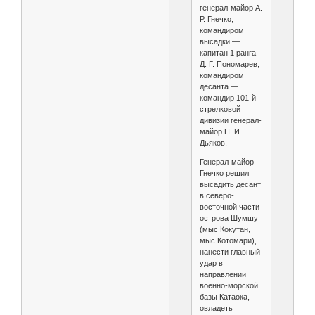
генерал-майор А.
Р. Гнечко,
командиром
высадки —
капитан 1 ранга
Д. Г. Пономарев,
командиром
десанта —
командир 101-й
стрелковой
дивизии генерал-
майор П. И.
Дьяков.
Генерал-майор
Гнечко решил
высадить десант
в северо-
восточной части
острова Шумшу
(мыс Кокутан,
мыс Котомари),
нанести главный
удар в
направлении
военно-морской
базы Катаока,
овладеть