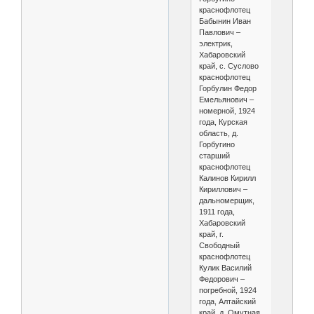
краснофлотец
Бабынин Иван
Павлович –
электрик,
Хабаровский
край, с. Суслово
краснофлотец
Горбулин Федор
Емельянович –
номерной, 1924
года, Курская
область, д.
Горбугино
старший
краснофлотец
Калинов Кирилл
Кириллович –
дальномерщик,
1911 года,
Хабаровский
край, г.
Свободный
краснофлотец
Кулик Василий
Федорович –
погребной, 1924
года, Алтайский
край, д. Омутная