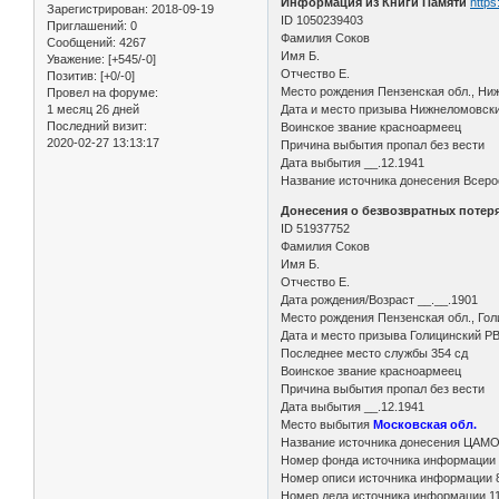
Информация из Книги Памяти
https
Зарегистрирован
: 2018-09-19
ID 1050239403
Приглашений:
0
Фамилия Соков
Сообщений:
4267
Имя Б.
Уважение:
[+545/-0]
Отчество Е.
Позитив:
[+0/-0]
Место рождения Пензенская обл., Ни
Провел на форуме:
1 месяц 26 дней
Дата и место призыва Нижнеломовск
Последний визит:
Воинское звание красноармеец
2020-02-27 13:13:17
Причина выбытия пропал без вести
Дата выбытия __.12.1941
Название источника донесения Всерос
Донесения о безвозвратных потерях
ID 51937752
Фамилия Соков
Имя Б.
Отчество Е.
Дата рождения/Возраст __.__.1901
Место рождения Пензенская обл., Гол
Дата и место призыва Голицинский РВ
Последнее место службы 354 сд
Воинское звание красноармеец
Причина выбытия пропал без вести
Дата выбытия __.12.1941
Место выбытия
Московская обл.
Название источника донесения ЦАМ
Номер фонда источника информации
Номер описи источника информации 
Номер дела источника информации 11