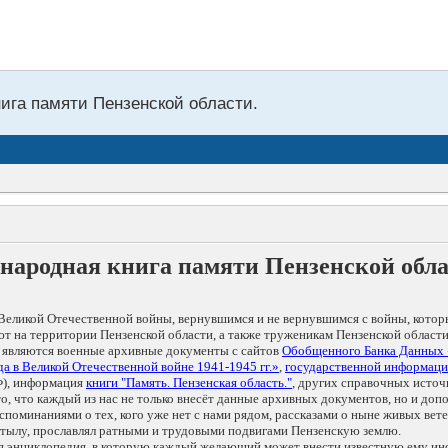
нига памяти Пензенской области.
народная книга памяти Пензенской обл
Великой Отечественной войны, вернувшимся и не вернувшимся с войны, котор
т на территории Пензенской области, а также труженикам Пензенской области
 являются военные архивные документы с сайтов
Обобщенного Банка Данных
а в Великой Отечественной войне 1941-1945 гг.»
,
государственной информаци
), информация
книги "Память. Пензенская область."
, других справочных источ
 то, что каждый из нас не только внесёт данные архивных документов, но и 
оминаниями о тех, кого уже нет с нами рядом, рассказами о ныне живых ветер
в тылу, прославлял ратными и трудовыми подвигами Пензенскую землю.
ая энциклопедия, в которую каждый желающий может внести известную ему и