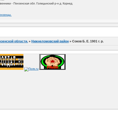
енники - Пензенская обл. Голицынский р-н д. Корнед.
я
Пензенцы.
нзенской области.
»
Нижнеломовский район
»
Соков Б. Е. 1901 г. р.