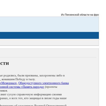
Из Пензенской области на фронты Вели
асти
ые родились, были призваны, захоронены либо в
, ковавшим Победу в тылу.
 «Мемориал»
,
Общедоступного электронного банка
онной системы «Память народа»
(проекты
ников.
дополнит сухую справочную информацию своими
анах, о всех тех, кто защищал в лихие годы наше
нформацию об участниках Великой Отечественной