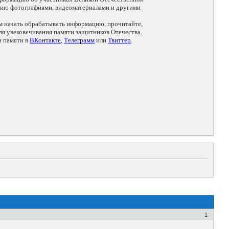
цию фотографиями, видеоматериалами и другими
ем начать обрабатывать информацию, прочитайте,
я увековечивания памяти защитников Отечества.
и памяти в
ВКонтакте
,
Телеграмм
или
Твиттер
.
1