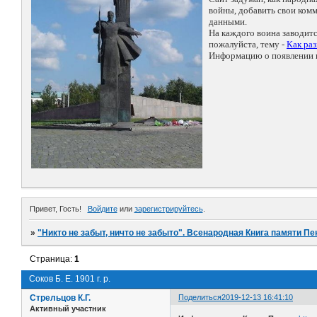
войны, добавить свои ко
данными.
На каждого воина заводит
пожалуйста, тему -
Как ра
Информацию о появлении н
Привет, Гость!
Войдите
или
зарегистрируйтесь
.
»
"Никто не забыт, ничто не забыто". Всенародная Книга памяти Пе
Страница:
1
Соков Б. Е. 1901 г. р.
Стрельцов К.Г.
Поделиться
2019-12-13 16:41:10
Активный участник