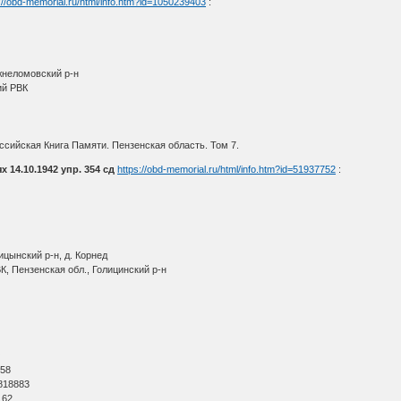
://obd-memorial.ru/html/info.htm?id=1050239403
:
жнеломовский р-н
ий РВК
сийская Книга Памяти. Пензенская область. Том 7.
 14.10.1942 упр. 354 сд
https://obd-memorial.ru/html/info.htm?id=51937752
:
ицынский р-н, д. Корнед
К, Пензенская обл., Голицинский р-н
О
 58
818883
62.