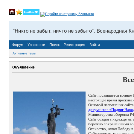
"Никто не забыт, ничто не забыто". Всенародная К
Форум
Участники
Поиск
Регистрация
Войти
Активные темы
Объявление
Все
Сайт посвящается воинам 
настоящее время проживаю
Основой наполнения сайта
документов «Подвиг Народ
Министерства обороны РФ
Сайт создан в надежде на
бережно сохраненными восп
Отечество, ковал Победу 
Сайт задуман, как народн