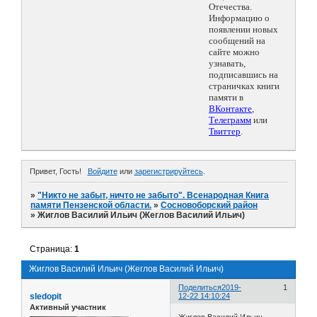
Отечества.
Информацию о
появлении новых
сообщений на
сайте можно
узнавать,
подписавшись на
страничках книги
памяти в
ВКонтакте
,
Телеграмм
или
Твиттер
.
Привет, Гость!
Войдите
или
зарегистрируйтесь
.
»
"Никто не забыт, ничто не забыто". Всенародная Книга
памяти Пензенской области.
»
Сосновоборский район
»
Жиглов Василий Ильич (Жеглов Василий Ильич)
Страница:
1
Жиглов Василий Ильич (Жеглов Василий Ильич)
Поделиться
2019-
1
sledopit
12-22 14:10:24
Активный участник
Жиглов Василий Ильич