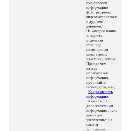
имеющуюся
информацию
фотографиями,
видеоматериалами
и другими
данными.
На каждого воина
заводится
отдельная
страница,
посвященная
конкретному
участнику войны.
Прежде чем
начать
обрабатывать
информацию,
прочитайте,
пожалуйста, тему
-
Как размещать
информацию
.
Любая Ваша
дополнительная
информация очень
важна для
увековечивания
памяти
защитников