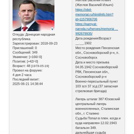
(Жеглов Василий Ильич)
https://obd-
memorial.ru/html/info.htm?
id=1157906706
https://pamyat-
naroda.ru/heroes/memoria …
992679935/
Откуда:
Донецкая народная
Дата рождения/Возраст
республика
__.__.1902
Зарегистрирован
: 2018-09-23
Приглашений:
0
Место рождения Пензенская
Сообщений:
349
обл., Сосновоборский р-н, п.
Уважение:
[+166/-0]
Сосновоборск
Позитив:
[+42/-0]
Дата и место призыва
Возраст:
48
[1978-05-19]
04.05.1942 Сосновоборский
Провел на форуме:
РВК, Пензенская обл.,
4 дня 2 часа
Сосновоборский р-н
Последний визит:
Военно-пересыльный пункт
2025-06-21 14:38:44
103 зсп 37 зсд (37 запасная
стрелковая бригада)
Лагерь шталаг 387 Юзовский
центральный лагерь
военнопленных, Сталинская
обл., г. Сталино
Судьба Попал в плен. когда и
куда направлен-12.02.1943
батальон 349.
дальнейшая судьба