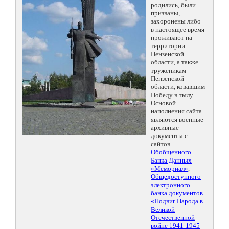
родились, были
призваны,
захоронены либо
в настоящее время
проживают на
территории
Пензенской
области, а также
труженикам
Пензенской
области, ковавшим
Победу в тылу.
Основой
наполнения сайта
являются военные
архивные
документы с
сайтов
Обобщенного
Банка Данных
«Мемориал»
,
Общедоступного
электронного
банка документов
«Подвиг Народа в
Великой
Отечественной
войне 1941-1945