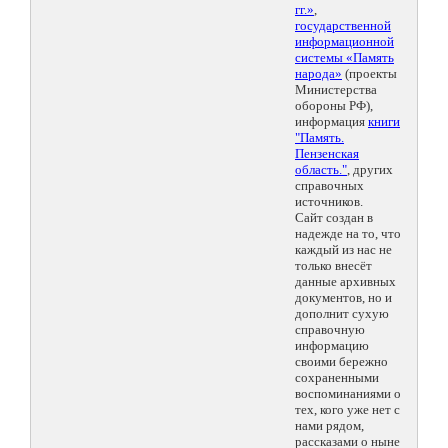
гг.»
,
государственной
информационной
системы «Память
народа»
(проекты
Министерства
обороны РФ),
информация
книги
"Память.
Пензенская
область."
, других
справочных
источников.
Сайт создан в
надежде на то, что
каждый из нас не
только внесёт
данные архивных
документов, но и
дополнит сухую
справочную
информацию
своими бережно
сохраненными
воспоминаниями о
тех, кого уже нет с
нами рядом,
рассказами о ныне