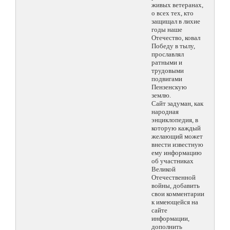
живых ветеранах,
о всех тех, кто
защищал в лихие
годы наше
Отечество, ковал
Победу в тылу,
прославлял
ратными и
трудовыми
подвигами
Пензенскую
землю.
Сайт задуман, как
народная
энциклопедия, в
которую каждый
желающий может
внести известную
ему информацию
об участниках
Великой
Отечественной
войны, добавить
свои комментарии
к имеющейся на
сайте
информации,
дополнить