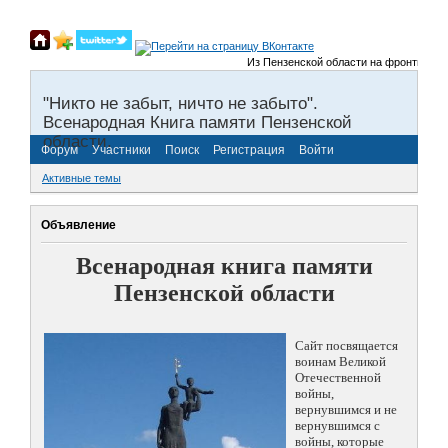
Из Пензенской области на фронты Велик
"Никто не забыт, ничто не забыто".
Всенародная Книга памяти Пензенской
области.
Форум
Участники
Поиск
Регистрация
Войти
Активные темы
Объявление
Всенародная книга памяти
Пензенской области
Сайт посвящается
воинам Великой
Отечественной
войны,
вернувшимся и не
вернувшимся с
войны, которые