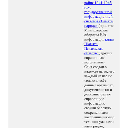
войне 1941-1945
гг.»
,
государственной
информационной
системы «Память
народа»
(проекты
Министерства
обороны РФ),
информация
книги
"Память.
Пензенская
область."
, других
справочных
источников.
Сайт создан в
надежде на то, что
каждый из нас не
только внесёт
данные архивных
документов, но и
дополнит сухую
справочную
информацию
своими бережно
сохраненными
воспоминаниями о
тех, кого уже нет с
нами рядом,