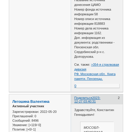
донесения ЦАМО
Номер фонда источника
информации 58
Номер описи источника
информации 818883
Номер дела источника
информации 1162.
Доп. информация из
документа: родственники -
Пензенская обл.
Сердобинский р-н с.
Долгорукова.
См. также:
>354-я стрелковая
дивизия
РФ. Московская обл.. Книга
памяти. Пензенцы.
0
Поделиться
2023-
2
Легошина Валентина
12-27 03:40:31
Активный участник
Здравствуйте, Константин
Зарегистрирован
: 2022-05-20
Геннадьевич!
Приглашений:
0
Сообщений:
8496
Уважение:
[+119/-0]
МОСОБЛ-
Позитив:
[+0/-1]