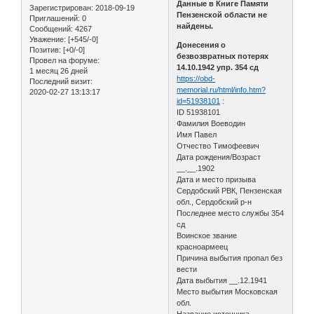
Данные в Книге Памяти
Зарегистрирован
: 2018-09-19
Пензенской области не
Приглашений:
0
найдены.
Сообщений:
4267
Уважение:
[+545/-0]
Донесения о
Позитив:
[+0/-0]
безвозвратных потерях
Провел на форуме:
14.10.1942 упр. 354 сд
1 месяц 26 дней
https://obd-
Последний визит:
memorial.ru/html/info.htm?
2020-02-27 13:13:17
id=51938101
:
ID 51938101
Фамилия Воеводин
Имя Павел
Отчество Тимофеевич
Дата рождения/Возраст
__.__.1902
Дата и место призыва
Сердобский РВК, Пензенская
обл., Сердобский р-н
Последнее место службы 354
сд
Воинское звание
красноармеец
Причина выбытия пропал без
вести
Дата выбытия __.12.1941
Место выбытия Московская
обл.
Название источника