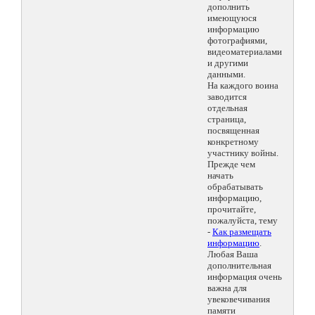
дополнить
имеющуюся
информацию
фотографиями,
видеоматериалами
и другими
данными.
На каждого воина
заводится
отдельная
страница,
посвященная
конкретному
участнику войны.
Прежде чем
начать
обрабатывать
информацию,
прочитайте,
пожалуйста, тему
-
Как размещать
информацию
.
Любая Ваша
дополнительная
информация очень
важна для
увековечивания
памяти