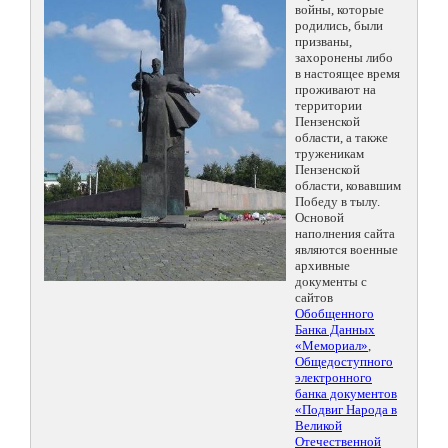
войны, которые
родились, были
призваны,
захоронены либо
в настоящее время
проживают на
территории
Пензенской
области, а также
труженикам
Пензенской
области, ковавшим
Победу в тылу.
Основой
наполнения сайта
являются военные
архивные
документы с
сайтов
Обобщенного
Банка Данных
«Мемориал»
,
Общедоступного
электронного
банка документов
«Подвиг Народа в
Великой
Отечественной