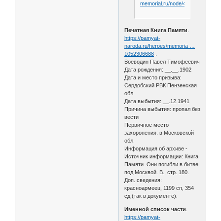
memorial.ru/node/48171
Печатная Книга Памяти
.
https://pamyat-
naroda.ru/heroes/memoria …
1052306688
:
Воеводин Павел Тимофеевич
Дата рождения: __.__.1902
Дата и место призыва:
Сердобский РВК Пензенская
обл.
Дата выбытия: __.12.1941
Причина выбытия: пропал без
вести
Первичное место
захоронения: в Московской
обл.
Информация об архиве -
Источник информации: Книга
Памяти. Они погибли в битве
под Москвой. В., стр. 180.
Доп. сведения:
красноармеец, 1199 сп, 354
сд (так в документе).
Именной список части
.
https://pamyat-