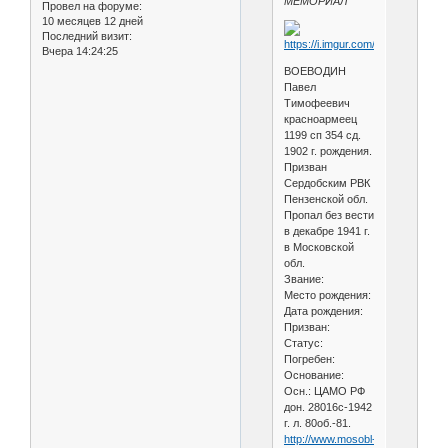
МЕМОРИАЛ
Провел на форуме:
10 месяцев 12 дней
Последний визит:
Вчера 14:24:25
ВОЕВОДИН
Павел
Тимофеевич
красноармеец
1199 сп 354 сд.
1902 г. рождения.
Призван
Сердобским РВК
Пензенской обл.
Пропал без вести
в декабре 1941 г.
в Московской
обл.
Звание:
Место рождения:
Дата рождения:
Призван:
Статус:
Погребен:
Основание:
Осн.: ЦАМО РФ
дон. 28016с-1942
г. л. 80об.-81.
http://www.mosobl-