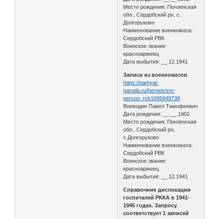
Место рождения: Пензенская
обл., Сердобский рн, с.
Долгоруково
Наименование военкомата:
Сердобский РВК
Воинское звание:
красноармеец
Дата выбытия: __.12.1941
Записи из военкоматов
.
https://pamyat-
naroda.ru/heroes/sm-
person_rvk1095849738
:
Воеводин Павел Тимофеевич
Дата рождения: __.__.1902
Место рождения: Пензенская
обл., Сердобский рн,
с.Долгоруково
Наименование военкомата:
Сердобский РВК
Воинское звание:
красноармеец
Дата выбытия: __.12.1941
Справочник дислокации
госпиталей РККА в 1941-
1945 годах. Запросу
соответствует 1 записей