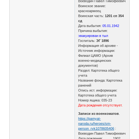
Воеводин Павел Тимофеевич
Воинское звание:
красноармеец
Воинская часть:
1201 сп 354
сд
Дата выбытия:
05.01.1942
Причина выбытия:
эвакуирован в тыл
Госпиталь:
ЭГ 1896
Информация об архиве -
Источник информации:
Филиал ЦАМО (Архив
военно-медицинских
документов)
Раздел: Картотека общего
учета
Название фонда: Картотека
ранений
Опись ист. информации:
Картотека общего учета
Номер ящика: 035-23
Дата рождения отсутствует.
Записи из военкоматов
.
https://pamyat-
naroda.ru/heroes/sm-
person_rvk1078605406
:
Воеводин Павел Тимофеевич
Дата рождения: __.__.1902