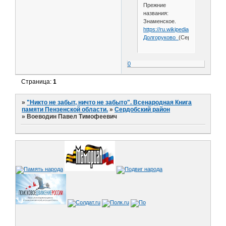
Прежние
названия:
Знаменское.
https://ru.wikipedia.org/wiki/
Долгоруково_
(Сердобский_райо
0
Страница:
1
»
"Никто не забыт, ничто не забыто". Всенародная Книга
памяти Пензенской области.
»
Сердобский район
»
Воеводин Павел Тимофеевич