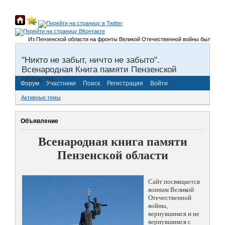
Из Пензенской области на фронты Великой Отечественной войны было призвано
"Никто не забыт, ничто не забыто".
Всенародная Книга памяти Пензенской
области.
Форум
Участники
Поиск
Регистрация
Войти
Активные темы
Объявление
Всенародная книга памяти
Пензенской области
Сайт посвящается
воинам Великой
Отечественной
войны,
вернувшимся и не
вернувшимся с