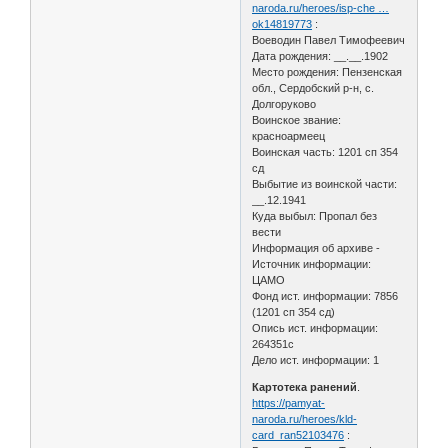
naroda.ru/heroes/isp-che …
ok14819773
:
Воеводин Павел Тимофеевич
Дата рождения: __.__.1902
Место рождения: Пензенская
обл., Сердобский р-н, с.
Долгоруково
Воинское звание:
красноармеец
Воинская часть: 1201 сп 354
сд
Выбытие из воинской части:
__.12.1941
Куда выбыл: Пропал без
вести
Информация об архиве -
Источник информации:
ЦАМО
Фонд ист. информации: 7856
(1201 сп 354 сд)
Опись ист. информации:
264351с
Дело ист. информации: 1
Картотека ранений
.
https://pamyat-
naroda.ru/heroes/kld-
card_ran52103476
: