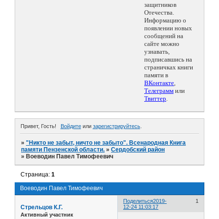
защитников
Отечества.
Информацию о
появлении новых
сообщений на
сайте можно
узнавать,
подписавшись на
страничках книги
памяти в
ВКонтакте
,
Телеграмм
или
Твиттер
.
Привет, Гость!
Войдите
или
зарегистрируйтесь
.
»
"Никто не забыт, ничто не забыто". Всенародная Книга
памяти Пензенской области.
»
Сердобский район
»
Воеводин Павел Тимофеевич
Страница:
1
Воеводин Павел Тимофеевич
Поделиться
2019-
1
Стрельцов К.Г.
12-24 11:03:17
Активный участник