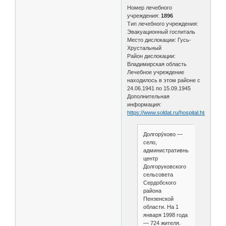
Номер лечебного
учреждения:
1896
Тип лечебного учреждения:
Эвакуационный госпиталь
Место дислокации: Гусь-
Хрустальный
Район дислокации:
Владимирская область
Лечебное учреждение
находилось в этом районе с
24.06.1941 по 15.09.1945
Дополнительная
информация:
https://www.soldat.ru/hospital.html
Долгору́ково —
село,
административный
центр
Долгоруковского
сельсовета
Сердобского
района
Пензенской
области. На 1
января 1998 года
— 724 жителя.