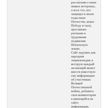
рассказами о ныне
живых ветеранах,
о всех тех, кто
защищал в лихие
годы наше
Отечество, ковал
Победу в тылу,
прославлял
ратными и
трудовыми
подвигами
Пензенскую
землю.
Сайт задуман, как
народная
энциклопедия, в
которую каждый
желающий может
внести известную
ему информацию
об участниках
Великой
Отечественной
войны, добавить
свои комментарии
к имеющейся на
сайте
информации,