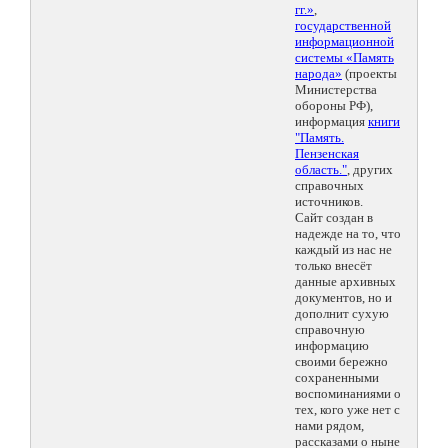
гг.»
,
государственной
информационной
системы «Память
народа»
(проекты
Министерства
обороны РФ),
информация
книги
"Память.
Пензенская
область."
, других
справочных
источников.
Сайт создан в
надежде на то, что
каждый из нас не
только внесёт
данные архивных
документов, но и
дополнит сухую
справочную
информацию
своими бережно
сохраненными
воспоминаниями о
тех, кого уже нет с
нами рядом,
рассказами о ныне