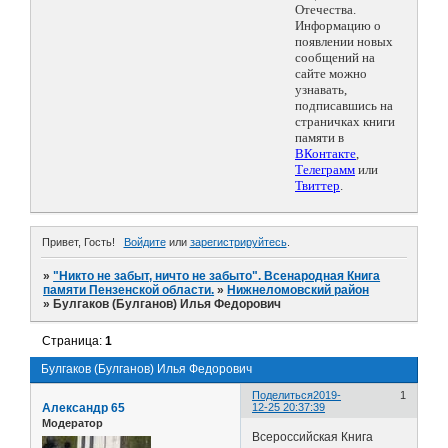
Отечества.
Информацию о
появлении новых
сообщений на
сайте можно
узнавать,
подписавшись на
страничках книги
памяти в
ВКонтакте
,
Телеграмм
или
Твиттер
.
Привет, Гость!
Войдите
или
зарегистрируйтесь
.
»
"Никто не забыт, ничто не забыто". Всенародная Книга
памяти Пензенской области.
»
Нижнеломовский район
»
Булгаков (Булганов) Илья Федорович
Страница:
1
Булгаков (Булганов) Илья Федорович
Поделиться
2019-
1
Александр 65
12-25 20:37:39
Модератор
Всероссийская Книга