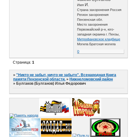
И.
Имя
Страна захоронения Россия
Регион захоронения
Пензенская обл.
Место захоронения
Первомайский р-н, юго-
западная окраина г. Пензы,
Митрофановское кладбище
Могила Братская могила
0
Страница:
1
»
"Никто не забыт, ничто не забыто". Всенародная Книга
памяти Пензенской области.
»
Нижнеломовский район
»
Булгаков (Булганов) Илья Федорович