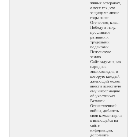
живых ветеранах,
о всех тех, кто
защищал в лихие
годы наше
Отечество, ковал
Победу в тылу,
прославлял
ратными и
трудовыми
подвигами
Пензенскую
землю.
Сайт задуман, как
народная
энциклопедия, в
которую каждый
желающий может
внести известную
ему информацию
об участниках
Великой
Отечественной
войны, добавить
свои комментарии
к имеющейся на
сайте
информации,
дополнить