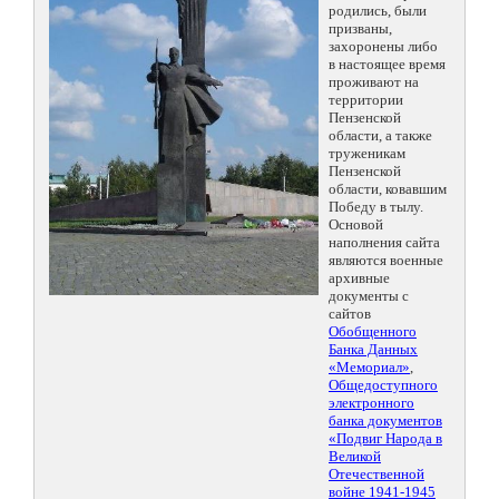
родились, были
призваны,
захоронены либо
в настоящее время
проживают на
территории
Пензенской
области, а также
труженикам
Пензенской
области, ковавшим
Победу в тылу.
Основой
наполнения сайта
являются военные
архивные
документы с
сайтов
Обобщенного
Банка Данных
«Мемориал»
,
Общедоступного
электронного
банка документов
«Подвиг Народа в
Великой
Отечественной
войне 1941-1945