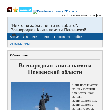
Из Пензенской области на фронты Велик
"Никто не забыт, ничто не забыто".
Всенародная Книга памяти Пензенской
области.
Форум
Участники
Поиск
Регистрация
Войти
Активные темы
Объявление
Всенародная книга памяти
Пензенской области
Сайт посвящается
воинам Великой
Отечественной
войны,
вернувшимся и не
вернувшимся с
войны, которые