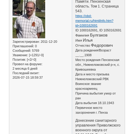
Памяти. Пензенская
область. Том 1. Страница
543.
https://obd-
memorial.ru/html/info.htm?
id=1000162691
ID 1000162691, ID 1050162691
Булгаков
Фамилия
Илья
Имя
Зарегистрирован
: 2011-12-20
Федорович
Отчество
Приглашений:
0
Дата рождения/Возраст
Сообщений:
5769
Уважение:
[+1291/-0]
__.__.1908
Позитив:
[+2/-0]
Место рождения Пензенская
Провел на форуме:
обл., Нижнеломовский р-н, с.
2 месяца 6 дней
Кривошеевка
Последний визит:
Дата и место призыва
2026-07-15 18:59:37
Нижнеломовский РВК
Воинское звание
красноармеец
Причина выбытия умер от
ран
Дата выбытия 18.10.1943
Первичное место
захоронения г. Пенза
Донесение санитарного
управления Приволжского
военного округа от