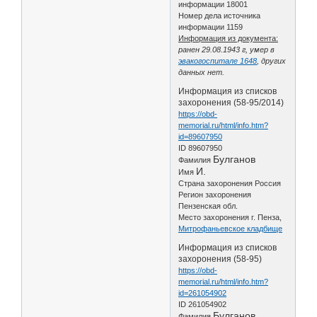
информации 18001
Номер дела источника
информации 1159
Информация из документа:
ранен 29.08.1943 г, умер в
эвакогоспитале 1648
, других
данных нет.
Информация из списков
захоронения (58-95/2014)
https://obd-
memorial.ru/html/info.htm?
id=89607950
ID 89607950
Булганов
Фамилия
И.
Имя
Страна захоронения Россия
Регион захоронения
Пензенская обл.
Место захоронения г. Пенза,
Митрофаньевское кладбище
Информация из списков
захоронения (58-95)
https://obd-
memorial.ru/html/info.htm?
id=261054902
ID 261054902
Булганов
Фамилия