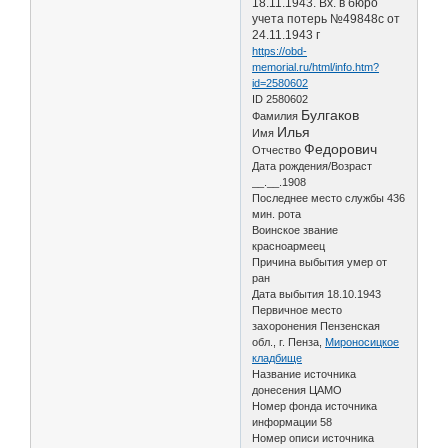
18.11.1943. Вх. в бюро
учета потерь №49848с от
24.11.1943 г
https://obd-
memorial.ru/html/info.htm?
id=2580602
ID 2580602
Булгаков
Фамилия
Илья
Имя
Федорович
Отчество
Дата рождения/Возраст
__.__.1908
Последнее место службы 436
мин. рота
Воинское звание
красноармеец
Причина выбытия умер от
ран
Дата выбытия 18.10.1943
Первичное место
захоронения Пензенская
обл., г. Пенза,
Мироносицкое
кладбище
Название источника
донесения ЦАМО
Номер фонда источника
информации 58
Номер описи источника