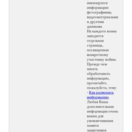
имеющуюся
информацию
фотографиями,
видеоматериалами
и другими
данными.
На каждого воина
заводится
отдельная
страница,
посвященная
конкретному
участнику войны.
Прежде чем
начать
обрабатывать
информацию,
прочитайте,
пожалуйста, тему
-
Как размещать
информацию
.
Любая Ваша
дополнительная
информация очень
важна для
увековечивания
памяти
защитников