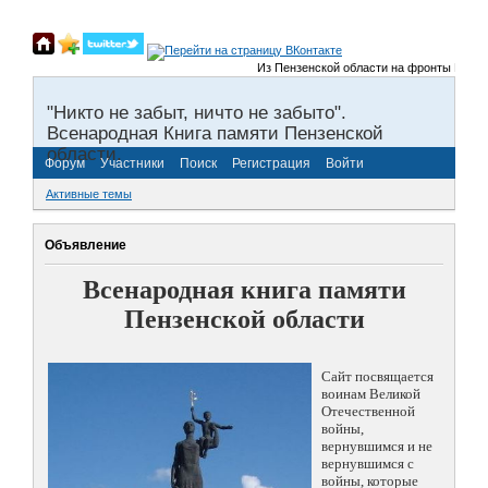
Из Пензенской области на фронты Великой 
"Никто не забыт, ничто не забыто".
Всенародная Книга памяти Пензенской
области.
Форум
Участники
Поиск
Регистрация
Войти
Активные темы
Объявление
Всенародная книга памяти
Пензенской области
Сайт посвящается
воинам Великой
Отечественной
войны,
вернувшимся и не
вернувшимся с
войны, которые