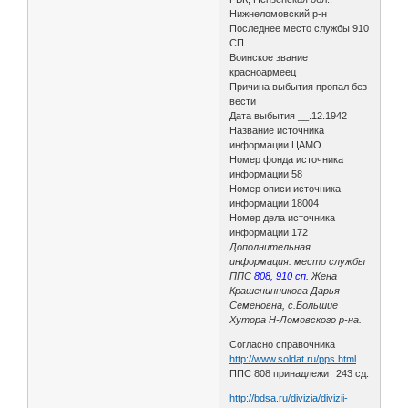
Нижнеломовский р-н
Последнее место службы 910
СП
Воинское звание
красноармеец
Причина выбытия пропал без
вести
Дата выбытия __.12.1942
Название источника
информации ЦАМО
Номер фонда источника
информации 58
Номер описи источника
информации 18004
Номер дела источника
информации 172
Дополнительная
информация: место службы
ППС
808, 910 сп.
Жена
Крашенинникова Дарья
Семеновна, с.Большие
Хутора Н-Ломовского р-на.
Согласно справочника
http://www.soldat.ru/pps.html
ППС 808 принадлежит 243 сд.
http://bdsa.ru/divizia/divizii-