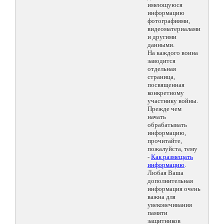
имеющуюся
информацию
фотографиями,
видеоматериалами
и другими
данными.
На каждого воина
заводится
отдельная
страница,
посвященная
конкретному
участнику войны.
Прежде чем
начать
обрабатывать
информацию,
прочитайте,
пожалуйста, тему
-
Как размещать
информацию
.
Любая Ваша
дополнительная
информация очень
важна для
увековечивания
памяти
защитников