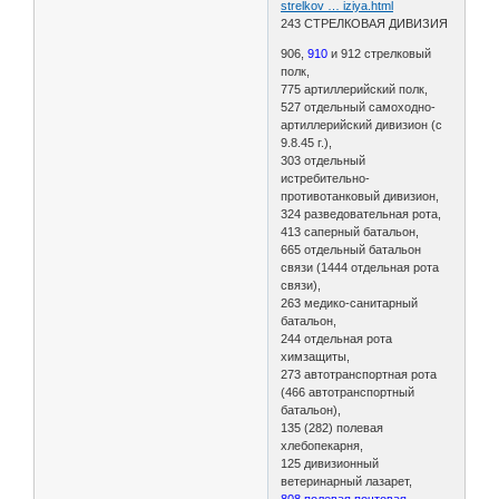
strelkov … iziya.html
243 СТРЕЛКОВАЯ ДИВИЗИЯ
906,
910
и 912 стрелковый
полк,
775 артиллерийский полк,
527 отдельный самоходно-
артиллерийский дивизион (с
9.8.45 г.),
303 отдельный
истребительно-
противотанковый дивизион,
324 разведовательная рота,
413 саперный батальон,
665 отдельный батальон
связи (1444 отдельная рота
связи),
263 медико-санитарный
батальон,
244 отдельная рота
химзащиты,
273 автотранспортная рота
(466 автотранспортный
батальон),
135 (282) полевая
хлебопекарня,
125 дивизионный
ветеринарный лазарет,