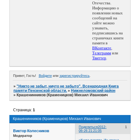
Отечества.
Информацию о
появлении новых
сообщений на
сайте можно
узнавать,
подписавшись на
страничках книги
памяти в
ВКонтакте
,
Телеграмм
или
Твиттер
.
Привет, Гость!
Войдите
или
зарегистрируйтесь
.
»
"Никто не забыт, ничто не забыто". Всенародная Книга
памяти Пензенской области.
»
Нижнеломовский район
»
Крашенинников (Краменицков) Михаил Иванович
Страница:
1
Крашенинников (Краменицков) Михаил Иванович
Поделиться
2012-
1
Виктор Колесников
06-26 21:21:05
Модератор
>Книга памяти. Их имена