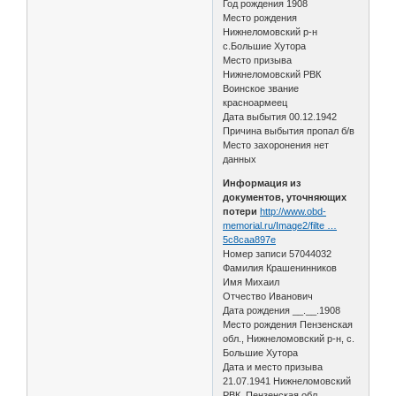
Год рождения 1908
Место рождения
Нижнеломовский р-н
с.Большие Хутора
Место призыва
Нижнеломовский РВК
Воинское звание
красноармеец
Дата выбытия 00.12.1942
Причина выбытия пропал б/в
Место захоронения нет
данных
Информация из
документов, уточняющих
потери
http://www.obd-
memorial.ru/Image2/filte …
5c8caa897e
Номер записи 57044032
Фамилия Крашенинников
Имя Михаил
Отчество Иванович
Дата рождения __.__.1908
Место рождения Пензенская
обл., Нижнеломовский р-н, с.
Большие Хутора
Дата и место призыва
21.07.1941 Нижнеломовский
РВК, Пензенская обл.,