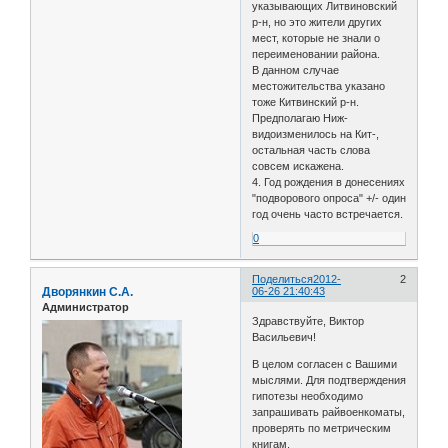
указывающих Литвиновский
р-н, но это жители других
мест, которые не знали о
переименовании района.
В данном случае
местожительства указано
тоже Китвинский р-н.
Предполагаю Ниж-
видоизменилось на Кит-,
остальная часть слова
совсем искажена.
4. Год рождения в донесениях
"подворового опроса" +/- один
год очень часто встречается.
0
Поделиться
2012-
2
Дворянкин С.А.
06-26 21:40:43
Администратор
Здравствуйте, Виктор
Васильевич!
В целом согласен с Вашими
мыслями. Для подтверждения
гипотезы необходимо
запрашивать райвоенкоматы,
проверять по метрическим
книгам.