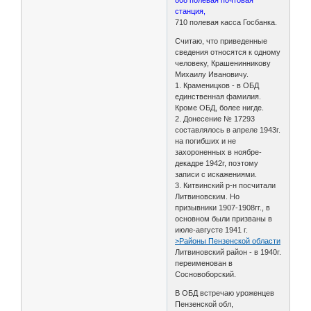
808 полевая почтовая
станция,
710 полевая касса Госбанка.
Считаю, что приведенные
сведения относятся к одному
человеку, Крашенинникову
Михаилу Ивановичу.
1. Краменицков - в ОБД
единственная фамилия.
Кроме ОБД, более нигде.
2. Донесение № 17293
составлялось в апреле 1943г.
на погибших и не
захороненных в ноябре-
декадре 1942г, поэтому
записи с искажениями.
3. Китвинский р-н посчитали
Литвиновским. Но
призывники 1907-1908гг., в
основном были призваны в
июле-августе 1941 г.
>Районы Пензенской области
Литвиновский район - в 1940г.
переименован в
Сосновоборский.
В ОБД встречаю уроженцев
Пензенской обл,