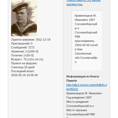
неизвестны.
Краменицков М.
Иванович 1907
Сосновоборский
р-н
Сосновоборский
РВК
Зарегистрирован
: 2011-12-19
красноармеец
Приглашений:
0
1943-04-00 погиб
Сообщений:
7272
в бою
Уважение:
[+1145/-0]
Смоленская
Позитив:
[+20/-0]
обл.Сычевскийр-
Возраст:
75
[1951-06-24]
н
Провел на форуме:
3 месяца 29 дней
Последний визит:
2026-05-18 16:05:49
Информация из Книги
Памяти
http://alice.pnzgu.ru/pm/fullinfo.php?
id=80222
Краменицков М. Иванович
Год рождения 1907
Место рождения
Сосновоборский р-н
Место призыва
Сосновоборский РВК