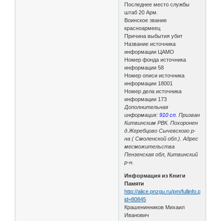
Последнее место службы
штаб 20 Арм.
Воинское звание
красноармеец
Причина выбытия убит
Название источника
информации ЦАМО
Номер фонда источника
информации 58
Номер описи источника
информации 18001
Номер дела источника
информации 173
Дополнительная
информация:
910 сп
. Призван
Китвинским РВК. Похоронен
д.Жеребцово Сычевского р-
на ( Смоленской обл.). Адрес
месможительства
Пензенская обл, Китвинский
р-н.
Информация из Книги
Памяти
http://alice.pnzgu.ru/pm/fullinfo.php?
id=80845
Крашенинников Михаил
Иванович