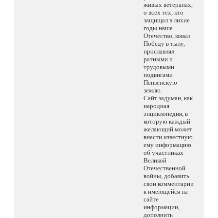
живых ветеранах,
о всех тех, кто
защищал в лихие
годы наше
Отечество, ковал
Победу в тылу,
прославлял
ратными и
трудовыми
подвигами
Пензенскую
землю.
Сайт задуман, как
народная
энциклопедия, в
которую каждый
желающий может
внести известную
ему информацию
об участниках
Великой
Отечественной
войны, добавить
свои комментарии
к имеющейся на
сайте
информации,
дополнить