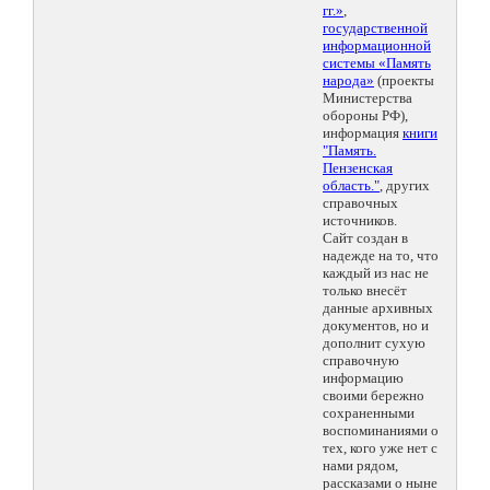
гг.»
,
государственной
информационной
системы «Память
народа»
(проекты
Министерства
обороны РФ),
информация
книги
"Память.
Пензенская
область."
, других
справочных
источников.
Сайт создан в
надежде на то, что
каждый из нас не
только внесёт
данные архивных
документов, но и
дополнит сухую
справочную
информацию
своими бережно
сохраненными
воспоминаниями о
тех, кого уже нет с
нами рядом,
рассказами о ныне