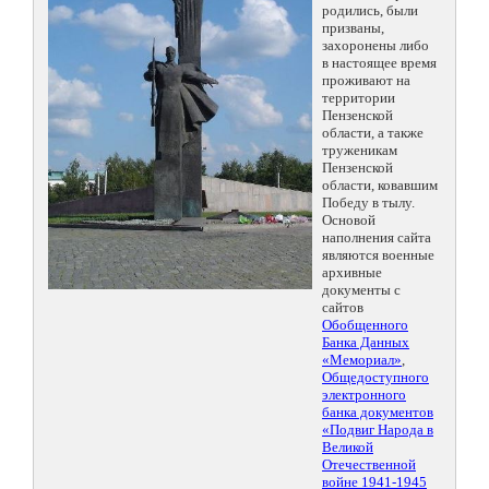
родились, были
призваны,
захоронены либо
в настоящее время
проживают на
территории
Пензенской
области, а также
труженикам
Пензенской
области, ковавшим
Победу в тылу.
Основой
наполнения сайта
являются военные
архивные
документы с
сайтов
Обобщенного
Банка Данных
«Мемориал»
,
Общедоступного
электронного
банка документов
«Подвиг Народа в
Великой
Отечественной
войне 1941-1945