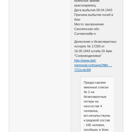
Воинское звание
красноармеец
Дата выбытия 00.04.1943
Причина выбытия погиб в
бою
Место захоронения
Смоленская обл.
Сычевскийр-н
Донесение о безвозвратных
потерях № 17293 от
16.05.1943 штаба 20 Арм.
"Сопроводиловка"
http://www.obd-
memorial.ru/Image2/filte …
7211cde30f
Предоставляю
именные списки
№ 2 на
безвозвратные
потери на
начсостав 4
человека,
мл.начальствующий
и рядовой состав
- 166 человек,
погибших в боях