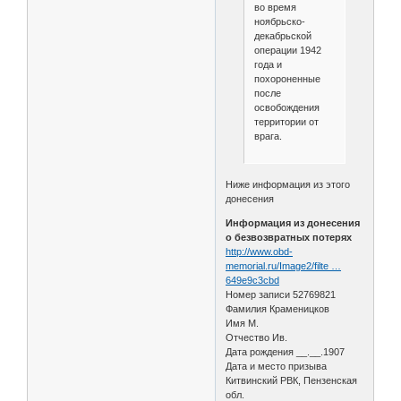
во время
ноябрьско-
декабрьской
операции 1942
года и
похороненные
после
освобождения
территории от
врага.
Ниже информация из этого
донесения
Информация из донесения
о безвозвратных потерях
http://www.obd-
memorial.ru/Image2/filte …
649e9c3cbd
Номер записи 52769821
Фамилия Краменицков
Имя М.
Отчество Ив.
Дата рождения __.__.1907
Дата и место призыва
Китвинский РВК, Пензенская
обл.