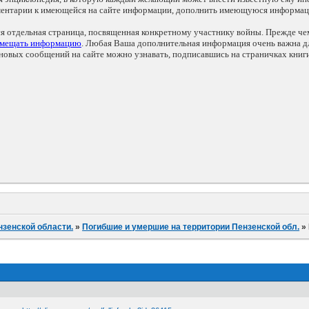
мментарии к имеющейся на сайте информации, дополнить имеющуюся информа
ся отдельная страница, посвященная конкретному участнику войны. Прежде ч
змещать информацию
. Любая Ваша дополнительная информация очень важна дл
овых сообщений на сайте можно узнавать, подписавшись на страничках книг
нзенской области.
»
Погибшие и умершие на территории Пензенской обл.
»