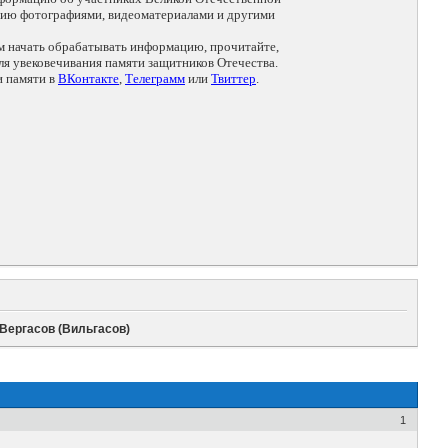
цию фотографиями, видеоматериалами и другими
ем начать обрабатывать информацию, прочитайте,
я увековечивания памяти защитников Отечества.
и памяти в
ВКонтакте
,
Телеграмм
или
Твиттер
.
Вергасов (Вильгасов)
1