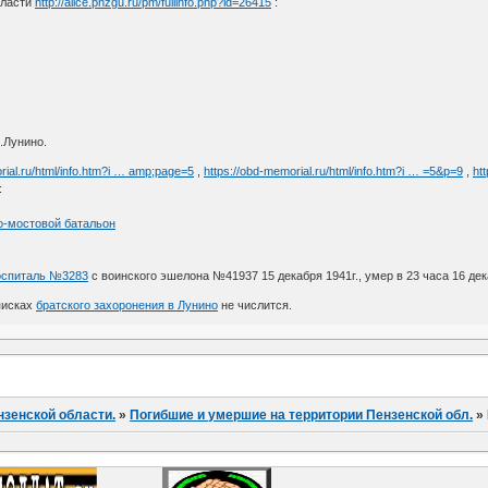
бласти
http://alice.pnzgu.ru/pm/fullinfo.php?id=26415
:
.Лунино.
rial.ru/html/info.htm?i … amp;page=5
,
https://obd-memorial.ru/html/info.htm?i … =5&p=9
,
ht
:
о-мостовой батальон
оспиталь №3283
с воинского эшелона №41937 15 декабря 1941г., умер в 23 часа 16 дека
писках
братского захоронения в Лунино
не числится.
нзенской области.
»
Погибшие и умершие на территории Пензенской обл.
»