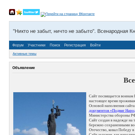
"Никто не забыт, ничто не забыто". Всенародная К
Форум
Участники
Поиск
Регистрация
Войти
Активные темы
Объявление
Все
Сайт посвящается воинам 
настоящее время проживаю
Основой наполнения сайта
документов «Подвиг Народ
Министерства обороны РФ
Сайт создан в надежде на
бережно сохраненными восп
Отечество, ковал Победу 
Сайт задуман, как народн