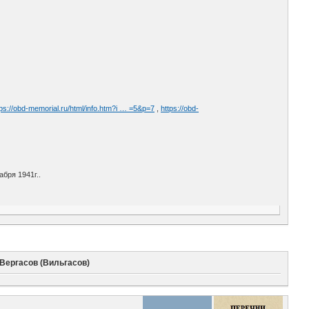
tps://obd-memorial.ru/html/info.htm?i … =5&p=7
,
https://obd-
бря 1941г..
Вергасов (Вильгасов)