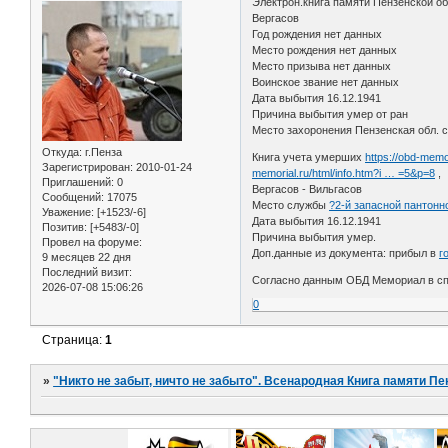
Электрон.книга памяти Пензенской о
Вергасов
Год рождения нет данных
Место рождения нет данных
Место призыва нет данных
Воинское звание нет данных
Дата выбытия 16.12.1941
Причина выбытия умер от ран
Место захоронения Пензенская обл. с
Откуда:
г.Пенза
Книга учета умерших
https://obd-memo
Зарегистрирован
: 2010-01-24
memorial.ru/html/info.htm?i … =5&p=8
, 
Приглашений:
0
Вергасов - Вильгасов
Сообщений:
17075
Место службы
?2-й запасной пантонн
Уважение:
[+1523/-6]
Дата выбытия 16.12.1941
Позитив:
[+5483/-0]
Причина выбытия умер.
Провел на форуме:
Доп.данные из документа: прибыл в
г
9 месяцев 22 дня
Последний визит:
Согласно данным ОБД Мемориал в с
2026-07-08 15:06:26
0
Страница:
1
»
"Никто не забыт, ничто не забыто". Всенародная Книга памяти Пе