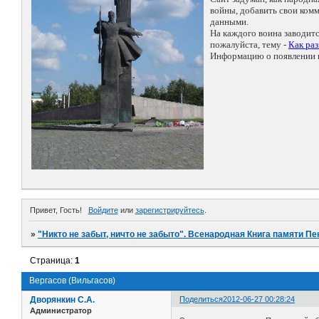
войны, добавить свои ко
данными.
На каждого воина заводит
пожалуйста, тему -
Как ра
Информацию о появлении н
Привет, Гость!
Войдите
или
зарегистрируйтесь
.
»
"Никто не забыт, ничто не забыто". Всенародная Книга памяти Пе
Страница:
1
Вергасов (Вильгасов)
Дворянкин С.А.
Поделиться
2012-06-27 00:28:24
Администратор