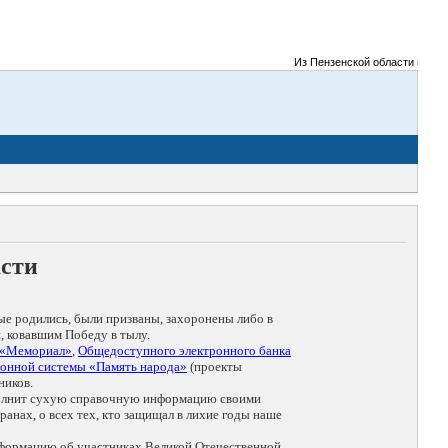
Из Пензенской области на фрон
асти
ые родились, были призваны, захоронены либо в
, ковавшим Победу в тылу.
 «Мемориал»
,
Общедоступного электронного банка
онной системы «Память народа»
(проекты
ников.
дополнит сухую справочную информацию своими
анах, о всех тех, кто защищал в лихие годы наше
нформацию об участниках Великой Отечественной