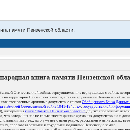
нига памяти Пензенской области.
народная книга памяти Пензенской обл
Великой Отечественной войны, вернувшимся и не вернувшимся с войны, котор
т на территории Пензенской области, а также труженикам Пензенской области
 являются военные архивные документы с сайтов
Обобщенного Банка Данных
а в Великой Отечественной войне 1941-1945 гг.»
,
государственной информаци
), информация
книги "Память. Пензенская область."
, других справочных источ
 то, что каждый из нас не только внесёт данные архивных документов, но и 
оминаниями о тех, кого уже нет с нами рядом, рассказами о ныне живых ветер
в тылу, прославлял ратными и трудовыми подвигами Пензенскую землю.
ая энциклопедия, в которую каждый желающий может внести известную ему и