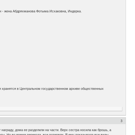
ки - жена Абдряхманова Фотыма Исхаковна, Индерка.
ия хранятся в Центральном государственном архиве общественных
3
 награду, дома ее разделили на части. Верх сестра носила как брошь, а
ты. Но во время переезда, все потеряли. Я ему показывала все виды