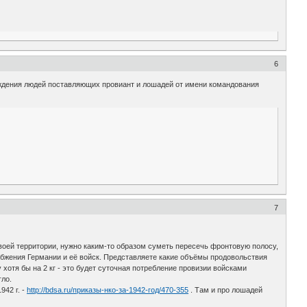
6
аждения людей поставляющих провиант и лошадей от имени командования
7
воей территории, нужно каким-то образом суметь пересечь фронтовую полосу,
абжения Германии и её войск. Представляете какие объёмы продовольствия
отя бы на 2 кг - это будет суточная потребление провизии войсками
гло.
42 г. -
http://bdsa.ru/приказы-нко-за-1942-год/470-355
. Там и про лошадей