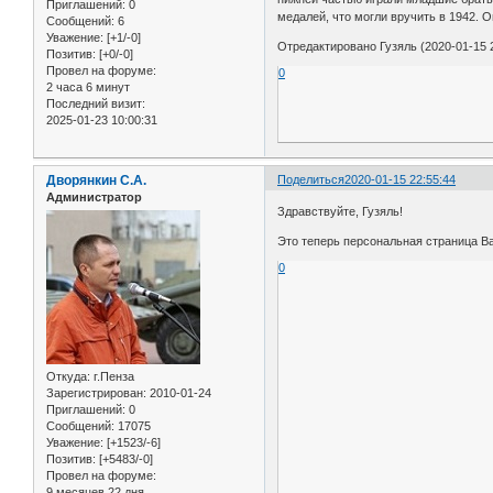
Приглашений:
0
медалей, что могли вручить в 1942. 
Сообщений:
6
Уважение:
[+1/-0]
Отредактировано Гузяль (2020-01-15 2
Позитив:
[+0/-0]
Провел на форуме:
0
2 часа 6 минут
Последний визит:
2025-01-23 10:00:31
Дворянкин С.А.
Поделиться
2020-01-15 22:55:44
Администратор
Здравствуйте, Гузяль!
Это теперь персональная страница В
0
Откуда:
г.Пенза
Зарегистрирован
: 2010-01-24
Приглашений:
0
Сообщений:
17075
Уважение:
[+1523/-6]
Позитив:
[+5483/-0]
Провел на форуме:
9 месяцев 22 дня