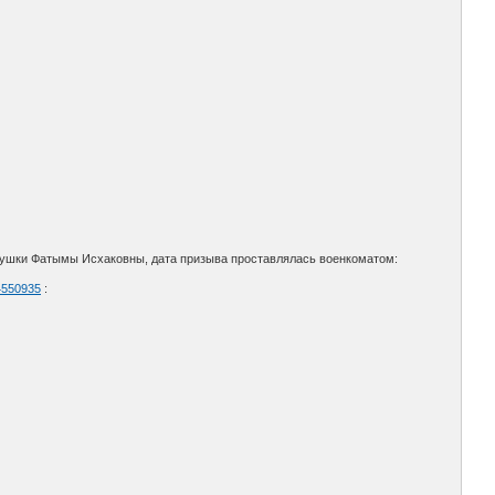
бушки Фатымы Исхаковны, дата призыва проставлялась военкоматом:
64550935
: