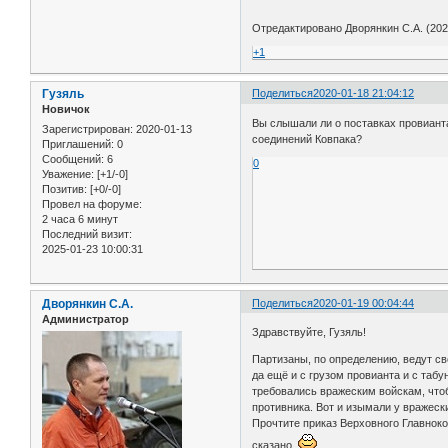
Отредактировано Дворянкин С.А. (2020
+1
Гузяль
Поделиться
2020-01-18 21:04:12
Новичок
Вы слышали ли о поставках провиант
Зарегистрирован
: 2020-01-13
соединений Ковпака?
Приглашений:
0
Сообщений:
6
0
Уважение:
[+1/-0]
Позитив:
[+0/-0]
Провел на форуме:
2 часа 6 минут
Последний визит:
2025-01-23 10:00:31
Дворянкин С.А.
Поделиться
2020-01-19 00:04:44
Администратор
Здравствуйте, Гузяль!
Партизаны, по определению, ведут св
да ещё и с грузом провианта и с таб
требовались вражеским войскам, чтоб
противника. Вот и изымали у вражеск
Прочтите приказ Верховного Главно
сказано.