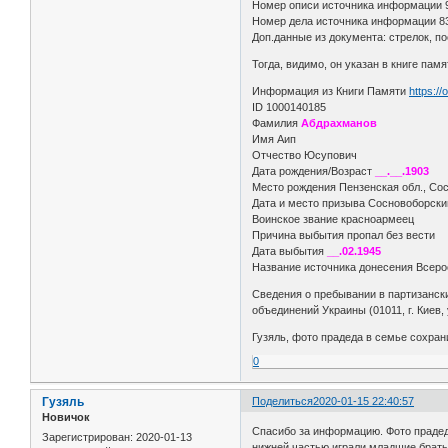
Номер описи источника информации 
Номер дела источника информации 8
Доп.данные из документа: стрелок, п
Тогда, видимо, он указан в книге пам
Информация из Книги Памяти
https:/
ID 1000140185
Фамилия
Абдрахманов
Имя Аип
Отчество Юсупович
Дата рождения/Возраст
__.__.1903
Место рождения Пензенская обл., Сос
Дата и место призыва Сосновоборски
Воинское звание красноармеец
Причина выбытия пропал без вести
Дата выбытия
__.02.1945
Название источника донесения Всерос
Сведения о пребывании в партизанск
объединений Украины (01011, г. Киев, 
Гузяль, фото прадеда в семье сохра
0
Гузяль
Поделиться
2020-01-15 22:40:57
Новичок
Спасибо за информацию. Фото прадеда 
Зарегистрирован
: 2020-01-13
нижней частью играли младшие братья