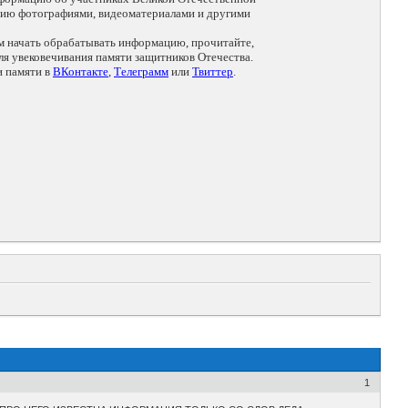
цию фотографиями, видеоматериалами и другими
ем начать обрабатывать информацию, прочитайте,
я увековечивания памяти защитников Отечества.
и памяти в
ВКонтакте
,
Телеграмм
или
Твиттер
.
1