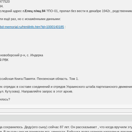
977520
34.
оследний адрес
г.Елец п/ящ 84
?ПО-01, пропал без вести в декабре 1942г., родственни
яти ещё раз, но с искажёнными данными:
/obd-memorial.ru/html/info.htm?id=1000140185
:
новоборский р-н, с. Индерка
й РВК
сийская Книга Памяти. Пензенская область. Том 1.
их отрядах в составе соединений и отрядов Украинского штаба партизанского движен
ул. Кутузова). Направляйте запрос в этот архив.
нилось?
сохранилось. Деду(его сыну) сейчас 87 лет. Он рассказывает , что когда вручили эту
. В те годы они не понимали его ценности. Бабушка долго хранила наградные докумен