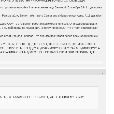
ПРО НЕГО ИЗВЕСТНА ИНФОРМАЦИЯ ТОЛЬКО СО СЛОВ ДЕДА.
о призвали на войну. Начал воевать под Вязьмой. В октябре 1941 года попал
 Равиль абзи, Зиннят абзи, дочь Сания апа и беременная жена. А 13 декабря
радед Юсуп в это время работал конюхом в колхозе. Они разговорились и
а ты бей врага, не жалея сил. И внизу приписали, что у тебя родился сын
ел ответ, где дед написал, что письмо прочитали перед всем соединением.
БЫ УЗНАТЬ БОЛЬШЕ. ДЕД ГОВОРИТ,ЧТО ПИСЬМО С ПАРТИЗАНСКОГО
ХОТЕЛ ВРУЧИТЬ ЕГО ДЕДУ АБДРЯХИМОВУ ЮСУПУ САЙФЕТДИНОВИЧУ, А
А ХРАНИЛА ОЧЕНЬ ДОЛГО. НО К СОЖАЛЕНИЮ И ОНИ УТЕРЯНЫ. ГДЕ
2
 ТОТ ОТКАЗАЛСЯ. ПОПРОСИЛ ОТДАТЬ ЕГО СВОЕМУ ВНУКУ :