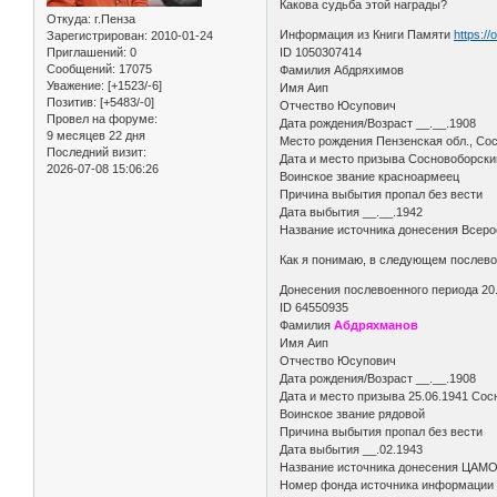
Какова судьба этой награды?
Откуда:
г.Пенза
Информация из Книги Памяти
https:/
Зарегистрирован
: 2010-01-24
ID 1050307414
Приглашений:
0
Сообщений:
17075
Фамилия Абдряхимов
Уважение:
[+1523/-6]
Имя Аип
Позитив:
[+5483/-0]
Отчество Юсупович
Провел на форуме:
Дата рождения/Возраст __.__.1908
9 месяцев 22 дня
Место рождения Пензенская обл., Сос
Последний визит:
Дата и место призыва Сосновоборски
2026-07-08 15:06:26
Воинское звание красноармеец
Причина выбытия пропал без вести
Дата выбытия __.__.1942
Название источника донесения Всерос
Как я понимаю, в следующем послев
Донесения послевоенного периода 20
ID 64550935
Фамилия
Абдряхманов
Имя Аип
Отчество Юсупович
Дата рождения/Возраст __.__.1908
Дата и место призыва 25.06.1941 Сос
Воинское звание рядовой
Причина выбытия пропал без вести
Дата выбытия __.02.1943
Название источника донесения ЦАМ
Номер фонда источника информации