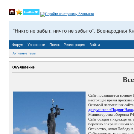
"Никто не забыт, ничто не забыто". Всенародная К
Форум
Участники
Поиск
Регистрация
Войти
Активные темы
Объявление
Все
Сайт посвящается воинам 
настоящее время проживаю
Основой наполнения сайта
документов «Подвиг Народ
Министерства обороны РФ
Сайт создан в надежде на
бережно сохраненными восп
Отечество, ковал Победу 
Сайт задуман, как народн