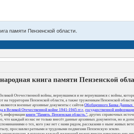
нига памяти Пензенской области.
народная книга памяти Пензенской обл
Великой Отечественной войны, вернувшимся и не вернувшимся с войны, котор
т на территории Пензенской области, а также труженикам Пензенской области
 являются военные архивные документы с сайтов
Обобщенного Банка Данных
а в Великой Отечественной войне 1941-1945 гг.»
,
государственной информаци
), информация
книги "Память. Пензенская область."
, других справочных источ
 то, что каждый из нас не только внесёт данные архивных документов, но и 
оминаниями о тех, кого уже нет с нами рядом, рассказами о ныне живых ветер
в тылу, прославлял ратными и трудовыми подвигами Пензенскую землю.
ая энциклопедия, в которую каждый желающий может внести известную ему и