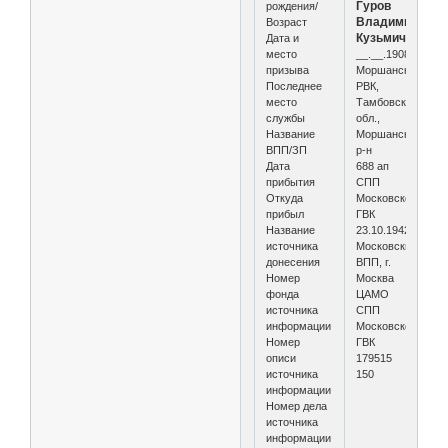
Гуров
рождения/
Владимир
Возраст
Кузьмич
Дата и
место
__.__.1908
призыва
Моршанский
Последнее
РВК,
место
Тамбовская
службы
обл.,
Название
Моршанский
ВПП/ЗП
р-н
Дата
688 ап
прибытия
СПП
Откуда
Московского
прибыл
ГВК
Название
23.10.1942
источника
Московский
донесения
ВПП, г.
Номер
Москва
фонда
ЦАМО
источника
СПП
информации
Московского
Номер
ГВК
описи
179515
источника
150
информации
Номер дела
источника
информации