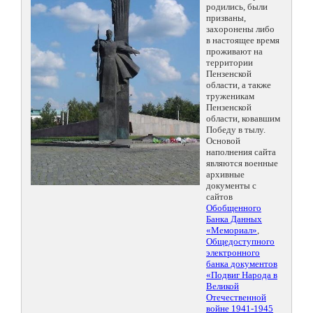
родились, были
призваны,
захоронены либо
в настоящее время
проживают на
территории
Пензенской
области, а также
труженикам
Пензенской
области, ковавшим
Победу в тылу.
Основой
наполнения сайта
являются военные
архивные
документы с
сайтов
Обобщенного
Банка Данных
«Мемориал»
,
Общедоступного
электронного
банка документов
«Подвиг Народа в
Великой
Отечественной
войне 1941-1945