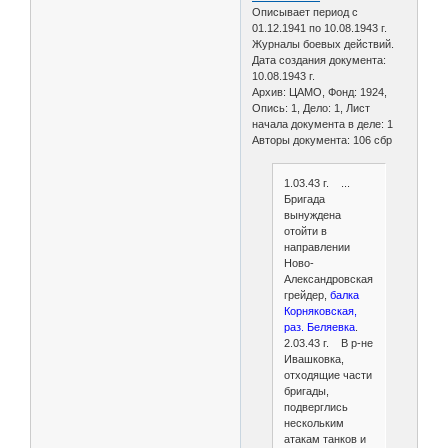
Описывает период с
01.12.1941 по 10.08.1943 г.
Журналы боевых действий.
Дата создания документа:
10.08.1943 г.
Архив: ЦАМО, Фонд: 1924,
Опись: 1, Дело: 1, Лист
начала документа в деле: 1
Авторы документа: 106 сбр
1.03.43 г. ...
Бригада
вынуждена
отойти в
направлении
Ново-
Александровская,
грейдер,
балка
Корняковская,
раз. Беляевка
.
2.03.43 г. В р-не
Ивашковка,
отходящие части
бригады,
подверглись
нескольким
атакам танков и