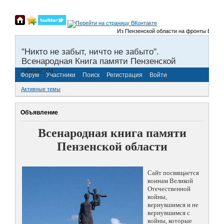
Из Пензенской области на фронты Великой О
"Никто не забыт, ничто не забыто".
Всенародная Книга памяти Пензенской
области.
Форум
Участники
Поиск
Регистрация
Войти
Активные темы
Объявление
Всенародная книга памяти
Пензенской области
Сайт посвящается
воинам Великой
Отечественной
войны,
вернувшимся и не
вернувшимся с
войны, которые