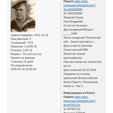
Памяти
https://obd-
memorial.ru/html/info.htm?
id=1050330985
ID 1050330985
Фамилия Гуров
Имя Владимир
Отчество Кузьмич
Дата рождения/Возраст
__.__.1909
Зарегистрирован
: 2011-12-19
Место рождения Пензенская
Приглашений:
0
обл., Земетчинский р-н
Сообщений:
7272
Дата и место призыва
Уважение:
[+1145/-0]
Земетчинский РВК
Позитив:
[+20/-0]
Воинское звание
Возраст:
75
[1951-06-24]
Провел на форуме:
красноармеец
3 месяца 29 дней
Причина выбытия пропал без
Последний визит:
вести
2026-05-18 16:05:49
Дата выбытия 02.03.1943
Название источника
донесения Всероссийская
Книга Памяти. Пензенская
область. Том 2
Информация из Книги
Памяти
https://obd-
memorial.ru/html/info.htm?
id=407557211
ID 407557211
Фамилия ГУРОВ