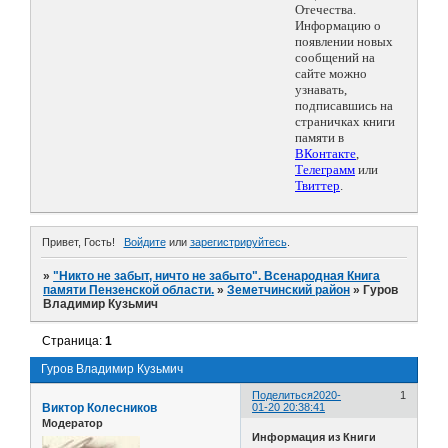
Отечества.
Информацию о
появлении новых
сообщений на
сайте можно
узнавать,
подписавшись на
страничках книги
памяти в
ВКонтакте
,
Телеграмм
или
Твиттер
.
Привет, Гость!
Войдите
или
зарегистрируйтесь
.
»
"Никто не забыт, ничто не забыто". Всенародная Книга
памяти Пензенской области.
»
Земетчинский район
»
Гуров
Владимир Кузьмич
Страница:
1
Гуров Владимир Кузьмич
Поделиться
2020-
1
Виктор Колесников
01-20 20:38:41
Модератор
Информация из Книги