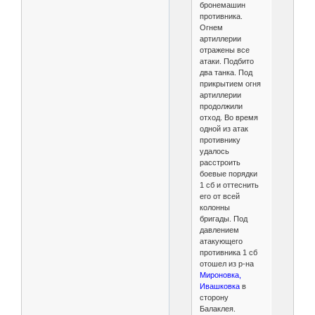
бронемашин
противника.
Огнем
артиллерии
отражены все
атаки. Подбито
два танка. Под
прикрытием огня
артиллерии
продолжили
отход. Во время
одной из атак
противнику
удалось
расстроить
боевые порядки
1 сб и оттеснить
его от всей
колонны
бригады. Под
давлением
атакующего
противника 1 сб
отошел из р-на
Мироновка,
Ивашковка
в
сторону
Балаклея.