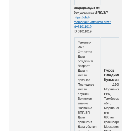
Информация из
документов ВПП/ЗП
https://obd-
memorial.ru/html/info.htm?
id=31011019
ID 31011019
Фамилия
Имя
Отчество
Дата
рождения/
Возраст
Гуров
Дата и
Владимир
место
Кузьмич
призыва
Последнее
__.__.1908
место
Моршанский
службы
РВК,
Воинское
Тамбовская
звание
обл.,
Название
Моршанский
ВПП/ЗП
р-н
Дата
688 ап
прибытия
красноармеец
Дата убытия
Московский