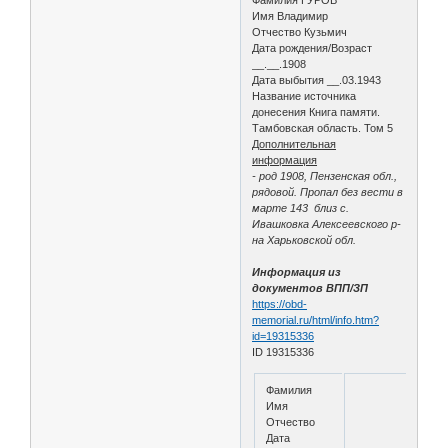
Имя Владимир
Отчество Кузьмич
Дата рождения/Возраст
__.__.1908
Дата выбытия __.03.1943
Название источника
донесения Книга памяти.
Тамбовская область. Том 5
Дополнительная
информация
- род 1908, Пензенская обл.,
рядовой. Пропал без вести в
марте 143 близ с.
Ивашковка Алексеевского р-
на Харьковской обл.
Информация из
документов ВПП/ЗП
https://obd-
memorial.ru/html/info.htm?
id=19315336
ID 19315336
Фамилия
Имя
Отчество
Дата