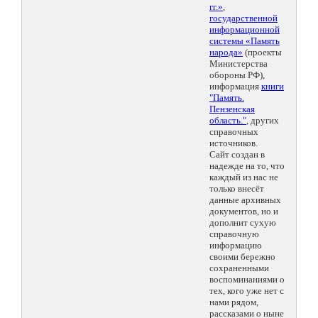
гг.»
,
государственной
информационной
системы «Память
народа»
(проекты
Министерства
обороны РФ),
информация
книги
"Память.
Пензенская
область."
, других
справочных
источников.
Сайт создан в
надежде на то, что
каждый из нас не
только внесёт
данные архивных
документов, но и
дополнит сухую
справочную
информацию
своими бережно
сохраненными
воспоминаниями о
тех, кого уже нет с
нами рядом,
рассказами о ныне