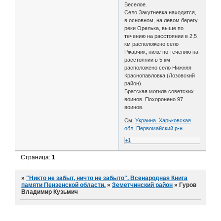
Веселое.
Село Закутневка находится,
в основном, на левом берегу
реки Орелька, выше по
течению на расстоянии в 2,5
км расположено село
Ржавчик, ниже по течению на
расстоянии в 5 км
расположено село Нижняя
Краснопавловка (Лозовский
район).
Братская могила советских
воинов. Похоронено 97
воинов.
См.
Украина. Харьковская
обл. Первомайский р-н.
+1
Страница:
1
»
"Никто не забыт, ничто не забыто". Всенародная Книга
памяти Пензенской области.
»
Земетчинский район
»
Гуров
Владимир Кузьмич