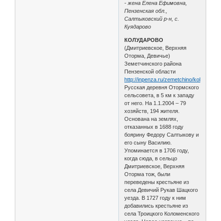
- жена Елена Ефимовна,
Пензенская обл.,
Салтыковский р-н, с.
Куядарово
КОЛУДАРОВО
(Дмитриевское, Верхняя
Оторма, Девичье)
Земетчинского района
Пензенской области
http://inpenza.ru/zemetchino/koludarovo
Русская деревня Отормского
сельсовета, в 5 км к западу
от него. На 1.1.2004 – 79
хозяйств, 194 жителя.
Основана на землях,
отказанных в 1688 году
боярину Федору Салтыкову и
его сыну Василию.
Упоминается в 1706 году,
когда сюда, в сельцо
Дмитриевское, Верхняя
Оторма тож, были
переведены крестьяне из
села Девичий Рукав Шацкого
уезда. В 1727 году к ним
добавились крестьяне из
села Троицкого Коломенского