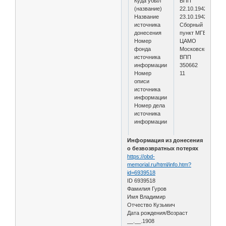
Куда убыл
ВПП
(название)
22.10.1942
Название
23.10.1942
источника
Сборный
донесения
пункт МГВК
Номер
ЦАМО
фонда
Московский
источника
ВПП
информации
350662
Номер
11
описи
источника
информации
Номер дела
источника
информации
Информация из донесения
о безвозвратных потерях
https://obd-
memorial.ru/html/info.htm?
id=6939518
ID 6939518
Фамилия Гуров
Имя Владимир
Отчество Кузьмич
Дата рождения/Возраст
__.__.1908