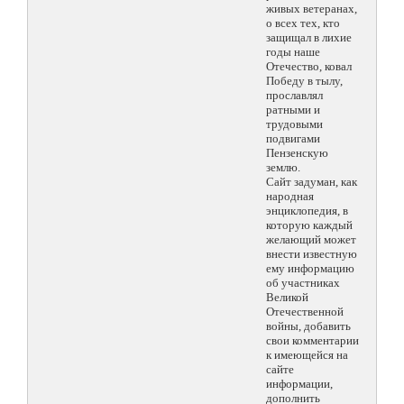
живых ветеранах,
о всех тех, кто
защищал в лихие
годы наше
Отечество, ковал
Победу в тылу,
прославлял
ратными и
трудовыми
подвигами
Пензенскую
землю.
Сайт задуман, как
народная
энциклопедия, в
которую каждый
желающий может
внести известную
ему информацию
об участниках
Великой
Отечественной
войны, добавить
свои комментарии
к имеющейся на
сайте
информации,
дополнить