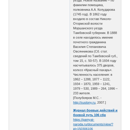
уезда. Новое название – по
фамилии помещика,
полковника А.А. Колударова
(1745 год). В 1862 году
входило в состав Николо-
Отормской волости
Моршанского уезда
Тамбовской губернии. В 1888
в селе находилось имение
почетного гражданина
Василия Степановича
Овсянникова (Сб. стат.
сведений по Тамбовской губ.,
том 15, с. 50-57). В 1934 году
насчитывалось 375 дворов,
колхоз «Красный пахарь».
Численность населения: в
1862 – 1288, 1877 – 1122,
1934 – 1870, 1959 – 1241,
1979 – 530, 1989 – 264, 1996 –
233 жителя.
[Полубояров М.С. -
http://suslony.ru
, 2007.]
Журнал боевых действий и
боевой путь 106 сбр
https://pamyat-
naroda.ru/documents/view/?
id=150306106