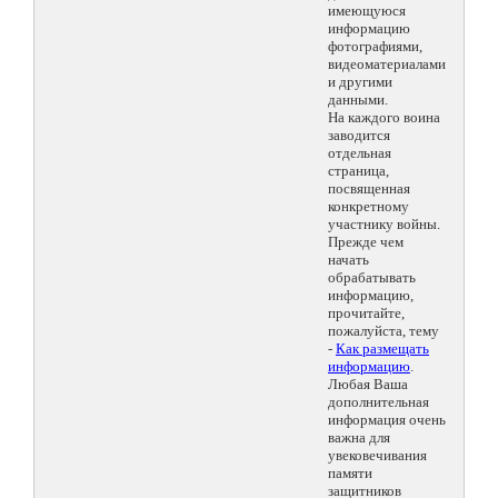
имеющуюся
информацию
фотографиями,
видеоматериалами
и другими
данными.
На каждого воина
заводится
отдельная
страница,
посвященная
конкретному
участнику войны.
Прежде чем
начать
обрабатывать
информацию,
прочитайте,
пожалуйста, тему
-
Как размещать
информацию
.
Любая Ваша
дополнительная
информация очень
важна для
увековечивания
памяти
защитников