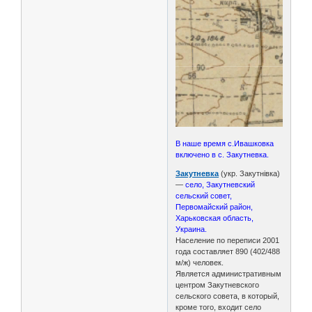
В наше время с.Ивашковка
включено в с. Закутневка.
Закутневка
(укр. Закутнівка)
—
село, Закутневский
сельский совет,
Первомайский район,
Харьковская область,
Украина.
Население по переписи 2001
года составляет 890 (402/488
м/ж) человек.
Является административным
центром Закутневского
сельского совета, в который,
кроме того, входит село