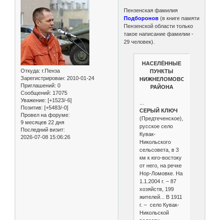
Пензенская фамилия
Подборонов
(в книге памяти
Пензенской области только
такое написание фамилии -
29 человек).
НАСЕЛЁННЫЕ
Откуда:
г.Пенза
ПУНКТЫ
Зарегистрирован
: 2010-01-24
НИЖНЕЛОМОВСКОГО
Приглашений:
0
РАЙОНА
Сообщений:
17075
Уважение:
[+1523/-6]
...
Позитив:
[+5483/-0]
СЕРЫЙ КЛЮЧ
Провел на форуме:
(Предтеченское),
9 месяцев 22 дня
русское село
Последний визит:
Кувак-
2026-07-08 15:06:26
Никольского
сельсовета, в 3
км к юго-востоку
от него, на речке
Нор-Ломовке. На
1.1.2004 г. – 87
хозяйств, 199
жителей... В 1911
г. – село Кувак-
Никольской