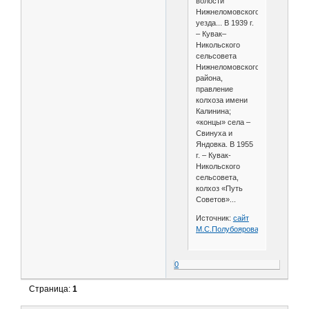
волости
Нижнеломовского
уезда... В 1939 г.
– Кувак–
Никольского
сельсовета
Нижнеломовского
района,
правление
колхоза имени
Калинина;
«концы» села –
Свинуха и
Яндовка. В 1955
г. – Кувак-
Никольского
сельсовета,
колхоз «Путь
Советов»...
Источник:
сайт
М.С.Полубоярова
0
Страница:
1