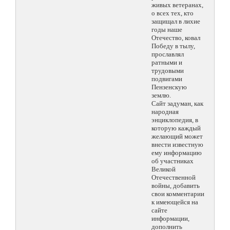
живых ветеранах,
о всех тех, кто
защищал в лихие
годы наше
Отечество, ковал
Победу в тылу,
прославлял
ратными и
трудовыми
подвигами
Пензенскую
землю.
Сайт задуман, как
народная
энциклопедия, в
которую каждый
желающий может
внести известную
ему информацию
об участниках
Великой
Отечественной
войны, добавить
свои комментарии
к имеющейся на
сайте
информации,
дополнить