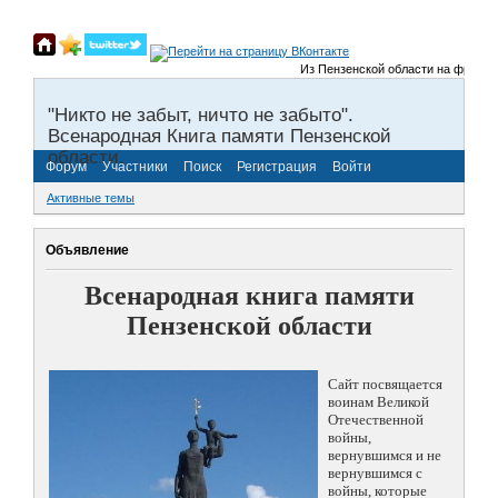
Из Пензенской области на фронты В
"Никто не забыт, ничто не забыто".
Всенародная Книга памяти Пензенской
области.
Форум
Участники
Поиск
Регистрация
Войти
Активные темы
Объявление
Всенародная книга памяти
Пензенской области
Сайт посвящается
воинам Великой
Отечественной
войны,
вернувшимся и не
вернувшимся с
войны, которые