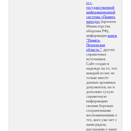
гг.»
,
государственной
информационной
системы «Память
народа»
(проекты
Министерства
обороны РФ),
информация
книги
"Память.
Пензенская
область."
, других
справочных
источников.
Сайт создан в
надежде на то, что
каждый из нас не
только внесёт
данные архивных
документов, но и
дополнит сухую
справочную
информацию
своими бережно
сохраненными
воспоминаниями о
тех, кого уже нет с
нами рядом,
рассказами о ныне