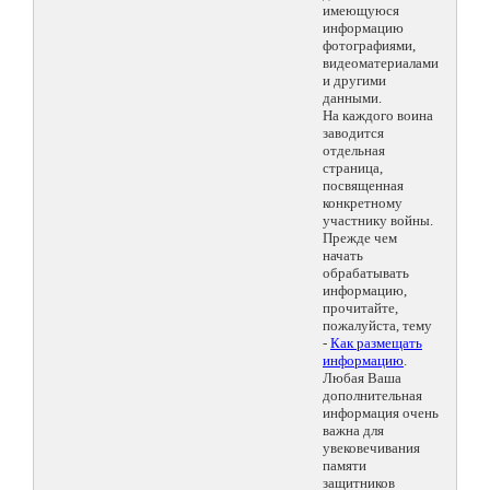
имеющуюся
информацию
фотографиями,
видеоматериалами
и другими
данными.
На каждого воина
заводится
отдельная
страница,
посвященная
конкретному
участнику войны.
Прежде чем
начать
обрабатывать
информацию,
прочитайте,
пожалуйста, тему
-
Как размещать
информацию
.
Любая Ваша
дополнительная
информация очень
важна для
увековечивания
памяти
защитников