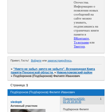
Отечества.
Информацию о
появлении новых
сообщений на
сайте можно
узнавать,
подписавшись на
страничках книги
памяти в
ВКонтакте
,
Телеграмм
или
Твиттер
.
Привет, Гость!
Войдите
или
зарегистрируйтесь
.
»
"Никто не забыт, ничто не забыто". Всенародная Книга
памяти Пензенской области.
»
Нижнеломовский район
»
Подборонов (Подбаронов) Филипп Иванович
Страница:
1
Подборонов (Подбаронов) Филипп Иванович
Поделиться
2020-
1
sledopit
01-25 18:34:35
Активный участник
Подбаронов Филипп