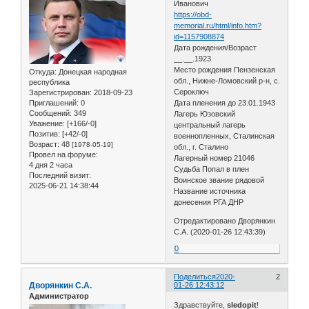
Иванович
https://obd-
memorial.ru/html/info.htm?
id=1157908874
Дата рождения/Возраст
__.__.1923
Место рождения Пензенская
Откуда:
Донецкая народная
обл., Нижне-Ломовский р-н, с.
республика
Сероключ
Зарегистрирован
: 2018-09-23
Приглашений:
0
Дата пленения до 23.01.1943
Сообщений:
349
Лагерь Юзовский
Уважение:
[+166/-0]
центральный лагерь
Позитив:
[+42/-0]
военнопленных, Сталинская
Возраст:
48
[1978-05-19]
обл., г. Сталино
Провел на форуме:
Лагерный номер 21046
4 дня 2 часа
Судьба Попал в плен
Последний визит:
Воинское звание рядовой
2025-06-21 14:38:44
Название источника
донесения РГА ДНР
Отредактировано Дворянкин
С.А. (2020-01-26 12:43:39)
0
Поделиться
2020-
2
Дворянкин С.А.
01-26 12:43:12
Администратор
Здравствуйте,
sledopit
!