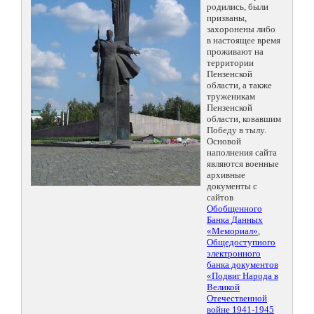
родились, были
призваны,
захоронены либо
в настоящее время
проживают на
территории
Пензенской
области, а также
труженикам
Пензенской
области, ковавшим
Победу в тылу.
Основой
наполнения сайта
являются военные
архивные
документы с
сайтов
Обобщенного
Банка Данных
«Мемориал»
,
Общедоступного
электронного
банка документов
«Подвиг Народа в
Великой
Отечественной
войне 1941-1945