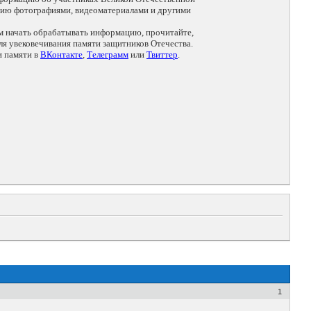
цию фотографиями, видеоматериалами и другими
ем начать обрабатывать информацию, прочитайте,
я увековечивания памяти защитников Отечества.
и памяти в
ВКонтакте
,
Телеграмм
или
Твиттер
.
1