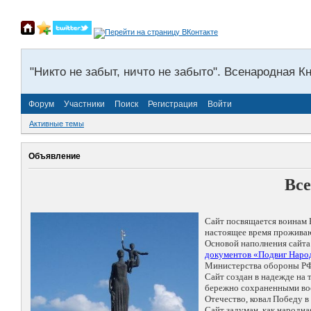
"Никто не забыт, ничто не забыто". Всенародная К
Форум
Участники
Поиск
Регистрация
Войти
Активные темы
Объявление
Все
Сайт посвящается воинам 
настоящее время проживаю
Основой наполнения сайта
документов «Подвиг Народ
Министерства обороны РФ
Сайт создан в надежде на
бережно сохраненными восп
Отечество, ковал Победу 
Сайт задуман, как народн