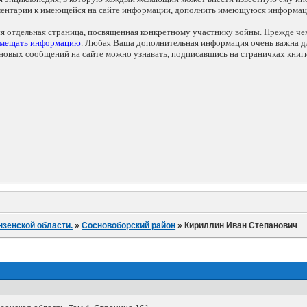
мментарии к имеющейся на сайте информации, дополнить имеющуюся информа
ся отдельная страница, посвященная конкретному участнику войны. Прежде ч
змещать информацию
. Любая Ваша дополнительная информация очень важна дл
овых сообщений на сайте можно узнавать, подписавшись на страничках книг
нзенской области.
»
Сосновоборский район
»
Кириллин Иван Степанович