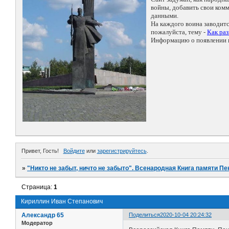
войны, добавить свои ко
данными.
На каждого воина заводит
пожалуйста, тему -
Как ра
Информацию о появлении н
Привет, Гость!
Войдите
или
зарегистрируйтесь
.
»
"Никто не забыт, ничто не забыто". Всенародная Книга памяти Пе
Страница:
1
Кириллин Иван Степанович
Александр 65
Поделиться
2020-10-04 20:24:32
Модератор