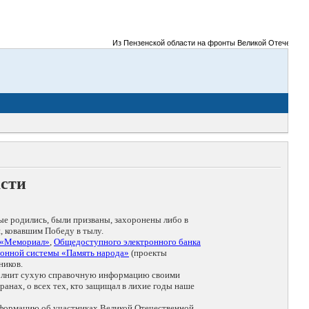
Из Пензенской области на фронты Великой Отечественно
асти
ые родились, были призваны, захоронены либо в
, ковавшим Победу в тылу.
 «Мемориал»
,
Общедоступного электронного банка
онной системы «Память народа»
(проекты
ников.
дополнит сухую справочную информацию своими
анах, о всех тех, кто защищал в лихие годы наше
нформацию об участниках Великой Отечественной