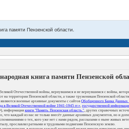
нига памяти Пензенской области.
народная книга памяти Пензенской обл
Великой Отечественной войны, вернувшимся и не вернувшимся с войны, котор
т на территории Пензенской области, а также труженикам Пензенской области
 являются военные архивные документы с сайтов
Обобщенного Банка Данных
а в Великой Отечественной войне 1941-1945 гг.»
,
государственной информаци
), информация
книги "Память. Пензенская область."
, других справочных источ
 то, что каждый из нас не только внесёт данные архивных документов, но и 
оминаниями о тех, кого уже нет с нами рядом, рассказами о ныне живых ветер
в тылу, прославлял ратными и трудовыми подвигами Пензенскую землю.
ая энциклопедия, в которую каждый желающий может внести известную ему и