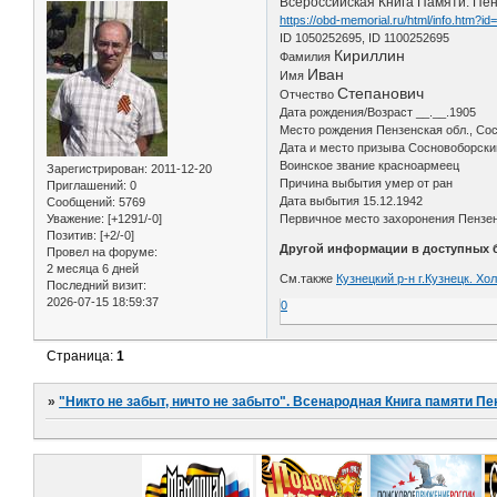
Всероссийская Книга Памяти. Пен
https://obd-memorial.ru/html/info.htm?i
ID 1050252695, ID 1100252695
Кириллин
Фамилия
Иван
Имя
Степанович
Отчество
Дата рождения/Возраст __.__.1905
Место рождения Пензенская обл., Сос
Дата и место призыва Сосновоборски
Воинское звание красноармеец
Зарегистрирован
: 2011-12-20
Причина выбытия умер от ран
Приглашений:
0
Дата выбытия 15.12.1942
Сообщений:
5769
Уважение:
[+1291/-0]
Первичное место захоронения Пензенс
Позитив:
[+2/-0]
Другой информации в доступных б
Провел на форуме:
2 месяца 6 дней
См.также
Кузнецкий р-н г.Кузнецк. Х
Последний визит:
2026-07-15 18:59:37
0
Страница:
1
»
"Никто не забыт, ничто не забыто". Всенародная Книга памяти Пе