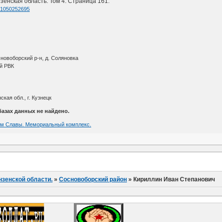
зенская область. Том 4. Страница 161.
d=1050252695
новоборский р-н, д. Соляновка
й РВК
кая обл., г. Кузнецк
азах данных не найдено.
олм Славы. Мемориальный комплекс.
нзенской области.
»
Сосновоборский район
»
Кириллин Иван Степанович