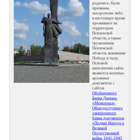
родились, были
призваны,
захоронены либо
в настоящее время
проживают на
территории
Пензенской
области, а также
труженикам
Пензенской
области, ковавшим
Победу в тылу.
Основой
наполнения сайта
являются военные
архивные
документы с
сайтов
Обобщенного
Банка Данных
«Мемориал»
,
Общедоступного
электронного
банка документов
«Подвиг Народа в
Великой
Отечественной
войне 1941-1945