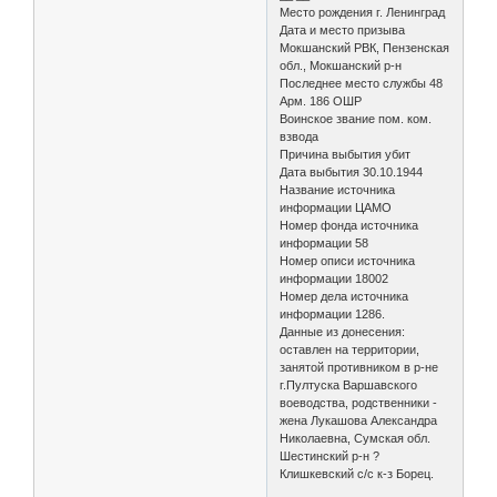
Место рождения г. Ленинград
Дата и место призыва
Мокшанский РВК, Пензенская
обл., Мокшанский р-н
Последнее место службы 48
Арм. 186 ОШР
Воинское звание пом. ком.
взвода
Причина выбытия убит
Дата выбытия 30.10.1944
Название источника
информации ЦАМО
Номер фонда источника
информации 58
Номер описи источника
информации 18002
Номер дела источника
информации 1286.
Данные из донесения:
оставлен на территории,
занятой противником в р-не
г.Пултуска Варшавского
воеводства, родственники -
жена Лукашова Александра
Николаевна, Сумская обл.
Шестинский р-н ?
Клишкевский с/с к-з Борец.