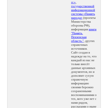
гг.»
,
государственной
информационной
системы «Память
народа»
(проекты
Министерства
обороны РФ),
информация
книги
"Память.
Пензенская
область."
, других
справочных
источников.
Сайт создан в
надежде на то, что
каждый из нас не
только внесёт
данные архивных
документов, но и
дополнит сухую
справочную
информацию
своими бережно
сохраненными
воспоминаниями о
тех, кого уже нет с
нами рядом,
рассказами о ныне