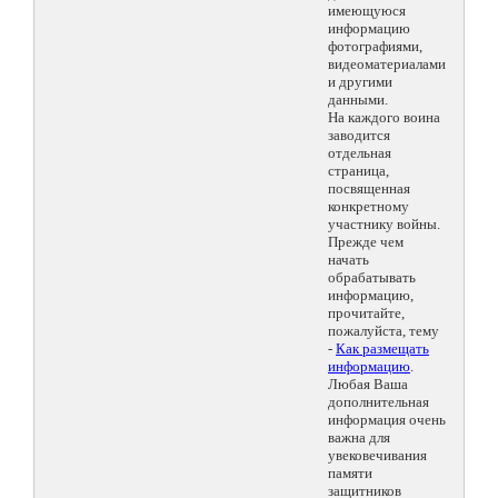
имеющуюся
информацию
фотографиями,
видеоматериалами
и другими
данными.
На каждого воина
заводится
отдельная
страница,
посвященная
конкретному
участнику войны.
Прежде чем
начать
обрабатывать
информацию,
прочитайте,
пожалуйста, тему
-
Как размещать
информацию
.
Любая Ваша
дополнительная
информация очень
важна для
увековечивания
памяти
защитников