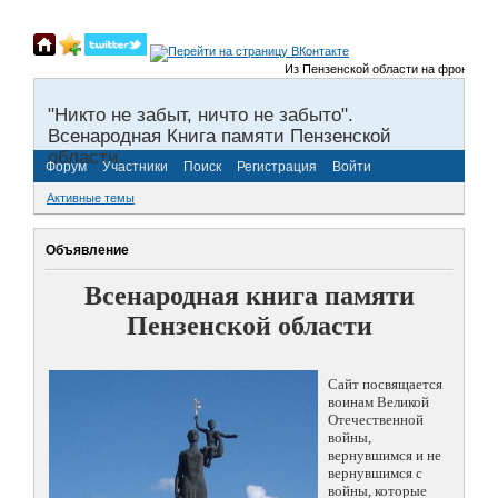
Из Пензенской области на фронты Вели
"Никто не забыт, ничто не забыто".
Всенародная Книга памяти Пензенской
области.
Форум
Участники
Поиск
Регистрация
Войти
Активные темы
Объявление
Всенародная книга памяти
Пензенской области
Сайт посвящается
воинам Великой
Отечественной
войны,
вернувшимся и не
вернувшимся с
войны, которые