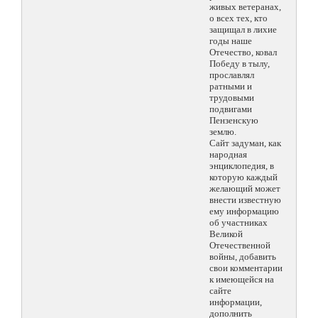
живых ветеранах,
о всех тех, кто
защищал в лихие
годы наше
Отечество, ковал
Победу в тылу,
прославлял
ратными и
трудовыми
подвигами
Пензенскую
землю.
Сайт задуман, как
народная
энциклопедия, в
которую каждый
желающий может
внести известную
ему информацию
об участниках
Великой
Отечественной
войны, добавить
свои комментарии
к имеющейся на
сайте
информации,
дополнить