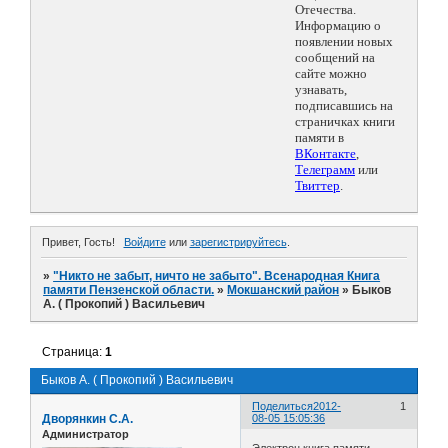
Отечества.
Информацию о
появлении новых
сообщений на
сайте можно
узнавать,
подписавшись на
страничках книги
памяти в
ВКонтакте
,
Телеграмм
или
Твиттер
.
Привет, Гость!
Войдите
или
зарегистрируйтесь
.
»
"Никто не забыт, ничто не забыто". Всенародная Книга
памяти Пензенской области.
»
Мокшанский район
»
Быков
А. ( Прокопий ) Васильевич
Страница:
1
Быков А. ( Прокопий ) Васильевич
Поделиться
2012-
1
Дворянкин С.А.
08-05 15:05:36
Администратор
Электрон.книга памяти