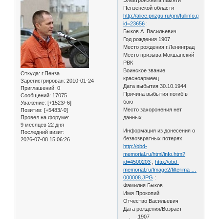
Пензенской области
http://alice.pnzgu.ru/pm/fullinfo.php?
id=23656
:
Быков А. Васильевич
Год рождения 1907
Место рождения г.Ленинград
Место призыва Мокшанский
РВК
Воинское звание
Откуда:
г.Пенза
красноармеец
Зарегистрирован
: 2010-01-24
Дата выбытия 30.10.1944
Приглашений:
0
Причина выбытия погиб в
Сообщений:
17075
бою
Уважение:
[+1523/-6]
Место захоронения нет
Позитив:
[+5483/-0]
Провел на форуме:
данных.
9 месяцев 22 дня
Информация из донесения о
Последний визит:
безвозвратных потерях
2026-07-08 15:06:26
http://obd-
memorial.ru/html/info.htm?
id=4500203
,
http://obd-
memorial.ru/Image2/filterima …
000008.JPG
:
Фамилия Быков
Имя Прокопий
Отчество Васильевич
Дата рождения/Возраст
__.__.1907