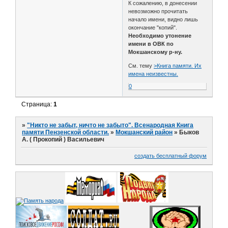
К сожалению, в донесении
невозможно прочитать
начало имени, видно лишь
окончание "копий".
Необходимо утонение
имени в ОВК по
Мокшанскому р-ну.
См. тему
>Книга памяти. Их
имена неизвестны.
0
Страница:
1
»
"Никто не забыт, ничто не забыто". Всенародная Книга
памяти Пензенской области.
»
Мокшанский район
»
Быков
А. ( Прокопий ) Васильевич
создать бесплатный форум